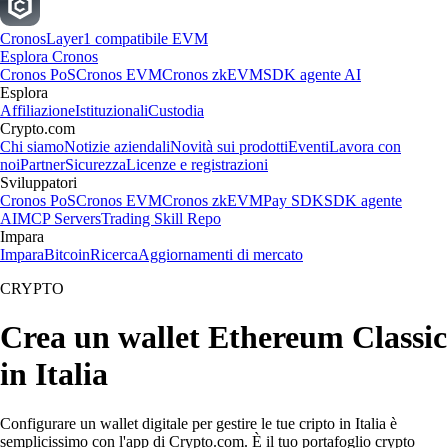
Cronos
Layer1 compatibile EVM
Esplora Cronos
Cronos PoS
Cronos EVM
Cronos zkEVM
SDK agente AI
Esplora
Affiliazione
Istituzionali
Custodia
Crypto.com
Chi siamo
Notizie aziendali
Novità sui prodotti
Eventi
Lavora con
noi
Partner
Sicurezza
Licenze e registrazioni
Sviluppatori
Cronos PoS
Cronos EVM
Cronos zkEVM
Pay SDK
SDK agente
AI
MCP Servers
Trading Skill Repo
Impara
Impara
Bitcoin
Ricerca
Aggiornamenti di mercato
CRYPTO
Crea un wallet Ethereum Classic
in Italia
Configurare un wallet digitale per gestire le tue cripto in Italia è
semplicissimo con l'app di Crypto.com. È il tuo portafoglio crypto