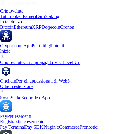
Criptovalute
Tutti i token
Panieri
Earn
Staking
In tendenza
Bitcoin
Ethereum
XRP
Dogecoin
Cronos
Crypto.com App
Per tutti gli utenti
Inizia
Criptovalute
Carta prepagata Visa
Level Up
Onchain
Per gli appassionati di Web3
Ottieni estensione
Swap
Stake
Scopri le dApp
Pay
Per esercenti
Registrazione esercente
Pay Terminal
Pay SDK
Plugin eCommerce
Pronostici