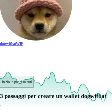
dogwifhat
WIF
Inizia in pochi minuti
3 passaggi per creare un wallet dogwifhat
1