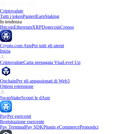
Criptovalute
Tutti i token
Panieri
Earn
Staking
In tendenza
Bitcoin
Ethereum
XRP
Dogecoin
Cronos
Crypto.com App
Per tutti gli utenti
Inizia
Criptovalute
Carta prepagata Visa
Level Up
Onchain
Per gli appassionati di Web3
Ottieni estensione
Swap
Stake
Scopri le dApp
Pay
Per esercenti
Registrazione esercente
Pay Terminal
Pay SDK
Plugin eCommerce
Pronostici