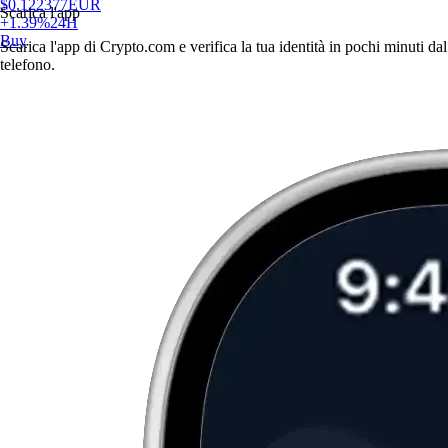
$
0.122377
EUR
Scarica l'app
+
1.39
%
24H
Buy
Scarica l'app di Crypto.com e verifica la tua identità in pochi minuti dal
telefono.