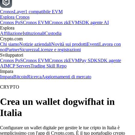
Cronos
Layer1 compatibile EVM
Esplora Cronos
Cronos PoS
Cronos EVM
Cronos zkEVM
SDK agente AI
Esplora
Affiliazione
Istituzionali
Custodia
Crypto.com
Chi siamo
Notizie aziendali
Novità sui prodotti
Eventi
Lavora con
noi
Partner
Sicurezza
Licenze e registrazioni
Sviluppatori
Cronos PoS
Cronos EVM
Cronos zkEVM
Pay SDK
SDK agente
AI
MCP Servers
Trading Skill Repo
Impara
Impara
Bitcoin
Ricerca
Aggiornamenti di mercato
CRYPTO
Crea un wallet dogwifhat in
Italia
Configurare un wallet digitale per gestire le tue cripto in Italia è
semplicissimo con l'app di Crypto.com. È il tuo portafoglio crypto