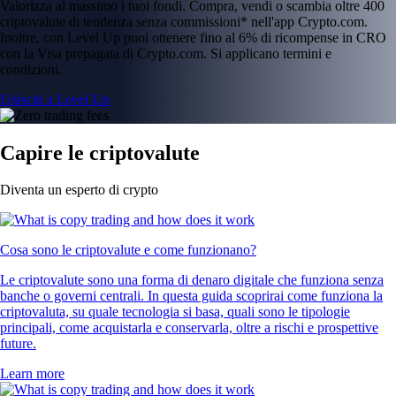
Valorizza al massimo i tuoi fondi. Compra, vendi o scambia oltre 400
criptovalute di tendenza senza commissioni* nell'app Crypto.com.
Inoltre, con Level Up puoi ottenere fino al 6% di ricompense in CRO
con la Visa prepagata di Crypto.com. Si applicano termini e
condizioni.
Unisciti a Level Up
Capire le criptovalute
Diventa un esperto di crypto
Cosa sono le criptovalute e come funzionano?
Le criptovalute sono una forma di denaro digitale che funziona senza
banche o governi centrali. In questa guida scoprirai come funziona la
criptovaluta, su quale tecnologia si basa, quali sono le tipologie
principali, come acquistarla e conservarla, oltre a rischi e prospettive
future.
Learn more