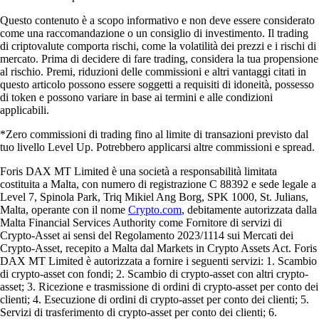
Questo contenuto è a scopo informativo e non deve essere considerato
come una raccomandazione o un consiglio di investimento. Il trading
di criptovalute comporta rischi, come la volatilità dei prezzi e i rischi di
mercato. Prima di decidere di fare trading, considera la tua propensione
al rischio. Premi, riduzioni delle commissioni e altri vantaggi citati in
questo articolo possono essere soggetti a requisiti di idoneità, possesso
di token e possono variare in base ai termini e alle condizioni
applicabili.
*Zero commissioni di trading fino al limite di transazioni previsto dal
tuo livello Level Up. Potrebbero applicarsi altre commissioni e spread.
Foris DAX MT Limited è una società a responsabilità limitata
costituita a Malta, con numero di registrazione C 88392 e sede legale a
Level 7, Spinola Park, Triq Mikiel Ang Borg, SPK 1000, St. Julians,
Malta, operante con il nome
Crypto.com
, debitamente autorizzata dalla
Malta Financial Services Authority come Fornitore di servizi di
Crypto-Asset ai sensi del Regolamento 2023/1114 sui Mercati dei
Crypto-Asset, recepito a Malta dal Markets in Crypto Assets Act. Foris
DAX MT Limited è autorizzata a fornire i seguenti servizi: 1. Scambio
di crypto-asset con fondi; 2. Scambio di crypto-asset con altri crypto-
asset; 3. Ricezione e trasmissione di ordini di crypto-asset per conto dei
clienti; 4. Esecuzione di ordini di crypto-asset per conto dei clienti; 5.
Servizi di trasferimento di crypto-asset per conto dei clienti; 6.