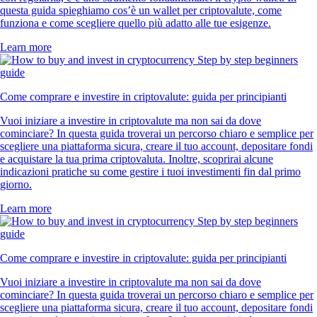
questa guida spieghiamo cos’è un wallet per criptovalute, come
funziona e come scegliere quello più adatto alle tue esigenze.
Learn more
Come comprare e investire in criptovalute: guida per principianti
Vuoi iniziare a investire in criptovalute ma non sai da dove
cominciare? In questa guida troverai un percorso chiaro e semplice per
scegliere una piattaforma sicura, creare il tuo account, depositare fondi
e acquistare la tua prima criptovaluta. Inoltre, scoprirai alcune
indicazioni pratiche su come gestire i tuoi investimenti fin dal primo
giorno.
Learn more
Come comprare e investire in criptovalute: guida per principianti
Vuoi iniziare a investire in criptovalute ma non sai da dove
cominciare? In questa guida troverai un percorso chiaro e semplice per
scegliere una piattaforma sicura, creare il tuo account, depositare fondi