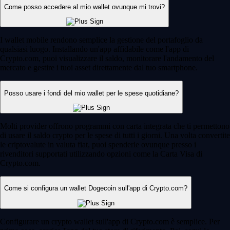
Come posso accedere al mio wallet ovunque mi trovi?
I wallet mobile rendono semplice la gestione del portafoglio da
qualsiasi luogo. Installando un'app affidabile come l'app di
Crypto.com, puoi visualizzare il saldo, monitorare l'andamento del
mercato e gestire i tuoi asset direttamente dal tuo smartphone.
Posso usare i fondi del mio wallet per le spese quotidiane?
Molti provider offrono programmi con carta integrata che ti permettono
di usare il saldo crypto per le spese di tutti i giorni. Una volta convertite
le criptovalute in valuta fiat, puoi spenderle ovunque presso i
rivenditori supportati utilizzando opzioni come la Carta Visa di
Crypto.com.
Come si configura un wallet Dogecoin sull'app di Crypto.com?
Configurare un crypto wallet sull'app di Crypto.com è semplice. Per