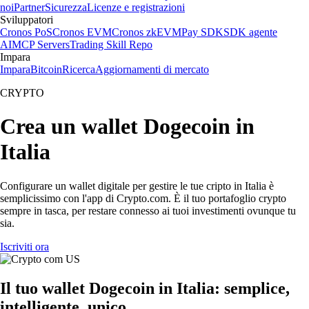
noi
Partner
Sicurezza
Licenze e registrazioni
Sviluppatori
Cronos PoS
Cronos EVM
Cronos zkEVM
Pay SDK
SDK agente
AI
MCP Servers
Trading Skill Repo
Impara
Impara
Bitcoin
Ricerca
Aggiornamenti di mercato
CRYPTO
Crea un wallet Dogecoin in
Italia
Configurare un wallet digitale per gestire le tue cripto in Italia è
semplicissimo con l'app di Crypto.com. È il tuo portafoglio crypto
sempre in tasca, per restare connesso ai tuoi investimenti ovunque tu
sia.
Iscriviti ora
Il tuo wallet Dogecoin in Italia: semplice,
intelligente, unico