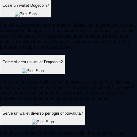
Cos'è un wallet Dogecoin?
Un wallet Dogecoin è uno strumento digitale che ti permette di gestire,
conservare e interagire con i tuoi asset. Funge da interfaccia personale
con la blockchain. Per un'esperienza intuitiva, molti utenti scelgono
piattaforme affidabili come l'app di Crypto.com per avere il proprio
portafoglio sempre a portata di mano.
Come si crea un wallet Dogecoin?
Per creare un crypto wallet, di solito basta scaricare un’app dedicata,
creare un profilo sicuro e completare la verifica dell'identità. Iniziare è
semplicissimo con app intuitive come quella di Crypto.com, che ti
permette di configurare tutto dal telefono in pochi minuti.
Serve un wallet diverso per ogni criptovaluta?
Non necessariamente. Sebbene i primi wallet fossero nati per un