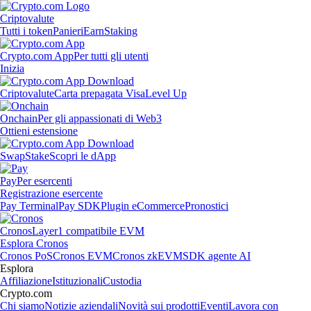
Criptovalute
Tutti i token
Panieri
Earn
Staking
Crypto.com App
Per tutti gli utenti
Inizia
Criptovalute
Carta prepagata Visa
Level Up
Onchain
Per gli appassionati di Web3
Ottieni estensione
Swap
Stake
Scopri le dApp
Pay
Per esercenti
Registrazione esercente
Pay Terminal
Pay SDK
Plugin eCommerce
Pronostici
Cronos
Layer1 compatibile EVM
Esplora Cronos
Cronos PoS
Cronos EVM
Cronos zkEVM
SDK agente AI
Esplora
Affiliazione
Istituzionali
Custodia
Crypto.com
Chi siamo
Notizie aziendali
Novità sui prodotti
Eventi
Lavora con