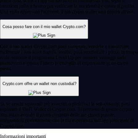
prima cosa, scarica l'app dal tuo store di riferimento. Poi, segui le
istruzioni sullo schermo per verificare la tua identità e creare il profilo.
Una volta approvato l'account, il tuo crypto wallet sarà pronto all'uso.
Cosa posso fare con il mio wallet Crypto.com?
Con il tuo wallet Crypto.com puoi comprare, vendere e conservare
facilmente i tuoi asset digitali. Inoltre, puoi monitorare i prezzi in tempo
reale, scoprire il programma Level Up per ottenere vantaggi sulla
piattaforma e gestire l'intero portafoglio di criptovalute in un unico
posto.
Crypto.com offre un wallet non custodial?
Sì, se cerchi strumenti più avanzati o preferisci la self-custody, puoi
esplorare il DeFi Wallet di Crypto.com. Ti permette di gestire crypto e
altri token avendo il pieno controllo delle tue chiavi private,
integrandosi perfettamente con la tua esperienza sull'app principale di
Crypto.com.
Informazioni importanti