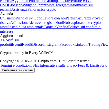
Ricerca
Aggiornamenti di mercato
Impara
Convertitore BTC/
USD
Glossario
Widget di prezzo
Bot Telegram
Informativa sui
reclami
Assistenza
Panoramica crypto
Azienda
Chi siamo
Piano di sviluppo
Lavora con noi
Partner
Sicurezza
Prova di
riserva
Affiliazione
Licenze e registrazioni
Hub esplorazione crypto-
asset
Sostenibilità ambientale
Capitale
Verifica
Politica sui conflitti di
interesse
Aggiornamenti
X
Novità sui
prodotti
Eventi
Reddit
Discord
Instagram
Facebook
Linkedin
TradingView
Cryptocurrency in Every Wallet™
Copyright © 2018-2026 Crypto.com. Tutti i diritti riservati.
Termini e condizioni SEE
Informativa sulla privacy
Fees & Limits
Stato
Preferenze sui cookie