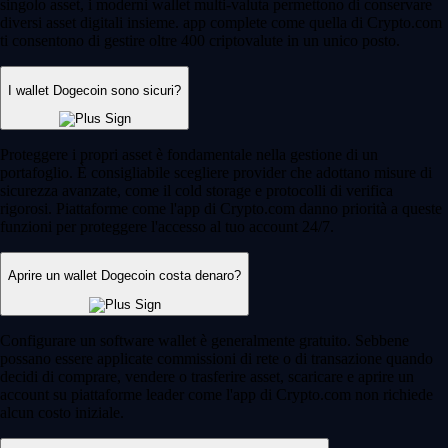
singolo asset, i moderni wallet multi-valuta permettono di conservare
diversi asset digitali insieme. app complete come quella di Crypto.com
ti consentono di gestire oltre 400 criptovalute in un unico posto.
I wallet Dogecoin sono sicuri?
Proteggere i propri asset è fondamentale nella gestione di un
portafoglio. È consigliabile scegliere provider che adottano misure di
sicurezza avanzate, come il cold storage e protocolli di verifica
rigorosi. Piattaforme come l'app di Crypto.com danno priorità a queste
funzioni per proteggere l'accesso al tuo account 24/7.
Aprire un wallet Dogecoin costa denaro?
Configurare un software wallet è generalmente gratuito. Sebbene
possano essere applicate commissioni di rete o di transazione quando
decidi di comprare, vendere o trasferire asset, scaricare e aprire un
account su piattaforme leader come l'app di Crypto.com non richiede
alcun costo iniziale.