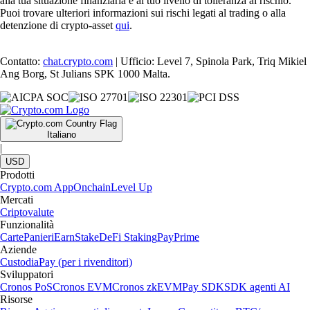
alla tua situazione finanziaria e al tuo livello di tolleranza al rischio.
Puoi trovare ulteriori informazioni sui rischi legati al trading o alla
detenzione di crypto-asset
qui
.
Contatto:
chat.crypto.com
| Ufficio: Level 7, Spinola Park, Triq Mikiel
Ang Borg, St Julians SPK 1000 Malta.
Italiano
|
USD
Prodotti
Crypto.com App
Onchain
Level Up
Mercati
Criptovalute
Funzionalità
Carte
Panieri
Earn
Stake
DeFi Staking
Pay
Prime
Aziende
Custodia
Pay (per i rivenditori)
Sviluppatori
Cronos PoS
Cronos EVM
Cronos zkEVM
Pay SDK
SDK agenti AI
Risorse