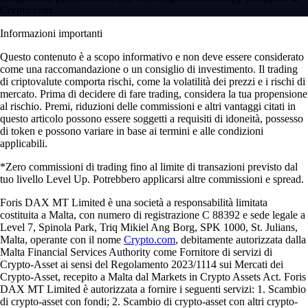
Crypto.com.
Informazioni importanti
Questo contenuto è a scopo informativo e non deve essere considerato
come una raccomandazione o un consiglio di investimento. Il trading
di criptovalute comporta rischi, come la volatilità dei prezzi e i rischi di
mercato. Prima di decidere di fare trading, considera la tua propensione
al rischio. Premi, riduzioni delle commissioni e altri vantaggi citati in
questo articolo possono essere soggetti a requisiti di idoneità, possesso
di token e possono variare in base ai termini e alle condizioni
applicabili.
*Zero commissioni di trading fino al limite di transazioni previsto dal
tuo livello Level Up. Potrebbero applicarsi altre commissioni e spread.
Foris DAX MT Limited è una società a responsabilità limitata
costituita a Malta, con numero di registrazione C 88392 e sede legale a
Level 7, Spinola Park, Triq Mikiel Ang Borg, SPK 1000, St. Julians,
Malta, operante con il nome
Crypto.com
, debitamente autorizzata dalla
Malta Financial Services Authority come Fornitore di servizi di
Crypto-Asset ai sensi del Regolamento 2023/1114 sui Mercati dei
Crypto-Asset, recepito a Malta dal Markets in Crypto Assets Act. Foris
DAX MT Limited è autorizzata a fornire i seguenti servizi: 1. Scambio
di crypto-asset con fondi; 2. Scambio di crypto-asset con altri crypto-