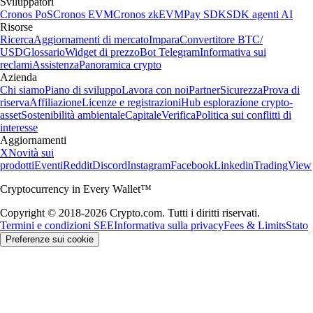
Sviluppatori
Cronos PoS
Cronos EVM
Cronos zkEVM
Pay SDK
SDK agenti AI
Risorse
Ricerca
Aggiornamenti di mercato
Impara
Convertitore BTC/
USD
Glossario
Widget di prezzo
Bot Telegram
Informativa sui
reclami
Assistenza
Panoramica crypto
Azienda
Chi siamo
Piano di sviluppo
Lavora con noi
Partner
Sicurezza
Prova di
riserva
Affiliazione
Licenze e registrazioni
Hub esplorazione crypto-
asset
Sostenibilità ambientale
Capitale
Verifica
Politica sui conflitti di
interesse
Aggiornamenti
X
Novità sui
prodotti
Eventi
Reddit
Discord
Instagram
Facebook
Linkedin
TradingView
Cryptocurrency in Every Wallet™
Copyright © 2018-2026 Crypto.com. Tutti i diritti riservati.
Termini e condizioni SEE
Informativa sulla privacy
Fees & Limits
Stato
Preferenze sui cookie