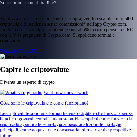
Zero commissioni di trading*
Valorizza al massimo i tuoi fondi. Compra, vendi o scambia oltre 400
criptovalute di tendenza senza commissioni* nell'app Crypto.com.
Inoltre, con Level Up puoi ottenere fino al 6% di ricompense in CRO
con la Visa prepagata di Crypto.com. Si applicano termini e
condizioni.
Unisciti a Level Up
Capire le criptovalute
Diventa un esperto di crypto
Cosa sono le criptovalute e come funzionano?
Le criptovalute sono una forma di denaro digitale che funziona senza
banche o governi centrali. In questa guida scoprirai come funziona la
criptovaluta, su quale tecnologia si basa, quali sono le tipologie
principali, come acquistarla e conservarla, oltre a rischi e prospettive
future.