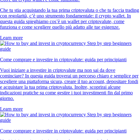
Che tu stia acquistando la tua prima criptovaluta o che tu faccia trading
con regolarità, c’è uno strumento fondamentale: il crypto wallet. In
questa guida spieghiamo cos’è un wallet per criptovalute, come
funziona e come scegliere quello più adatto alle tue esigenze.
Learn more
Come comprare e investire in criptovalute: guida per principianti
Vuoi iniziare a investire in criptovalute ma non sai da dove
cominciare? In questa guida troverai un percorso chiaro e semplice per
scegliere una piattaforma sicura, creare il tuo account, depositare fondi
e acquistare la tua prima criptovaluta. Inoltre, scoprirai alcune
indicazioni pratiche su come gestire i tuoi investimenti fin dal primo
giorno.
Learn more
Come comprare e investire in criptovalute: guida per principianti