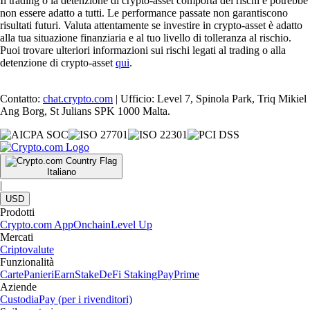
Il trading o la detenzione di crypto-asset comporta dei rischi e potrebbe
non essere adatto a tutti. Le performance passate non garantiscono
risultati futuri. Valuta attentamente se investire in crypto-asset è adatto
alla tua situazione finanziaria e al tuo livello di tolleranza al rischio.
Puoi trovare ulteriori informazioni sui rischi legati al trading o alla
detenzione di crypto-asset
qui
.
Contatto:
chat.crypto.com
| Ufficio: Level 7, Spinola Park, Triq Mikiel
Ang Borg, St Julians SPK 1000 Malta.
Italiano
|
USD
Prodotti
Crypto.com App
Onchain
Level Up
Mercati
Criptovalute
Funzionalità
Carte
Panieri
Earn
Stake
DeFi Staking
Pay
Prime
Aziende
Custodia
Pay (per i rivenditori)