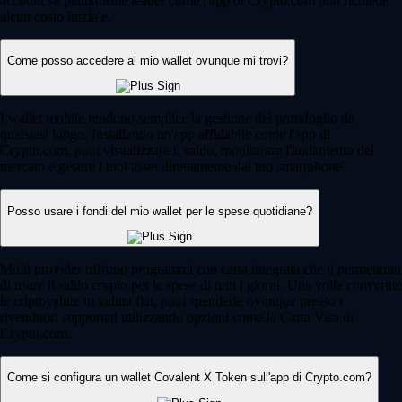
account su piattaforme leader come l'app di Crypto.com non richiede
alcun costo iniziale.
Come posso accedere al mio wallet ovunque mi trovi?
I wallet mobile rendono semplice la gestione del portafoglio da
qualsiasi luogo. Installando un'app affidabile come l'app di
Crypto.com, puoi visualizzare il saldo, monitorare l'andamento del
mercato e gestire i tuoi asset direttamente dal tuo smartphone.
Posso usare i fondi del mio wallet per le spese quotidiane?
Molti provider offrono programmi con carta integrata che ti permettono
di usare il saldo crypto per le spese di tutti i giorni. Una volta convertite
le criptovalute in valuta fiat, puoi spenderle ovunque presso i
rivenditori supportati utilizzando opzioni come la Carta Visa di
Crypto.com.
Come si configura un wallet Covalent X Token sull'app di Crypto.com?