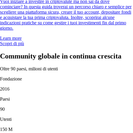
Vuoi iniziare a investire in criptovalute ma non sai da dove
cominciare? In questa guida troverai un percorso chiaro e semplice per
scegliere una piattaforma sicura, creare il tuo account, depositare fondi
e acquistare la tua prima criptovaluta. Inoltre, scoprirai alcune
indicazioni pratiche su come gestire i tuoi investimenti fin dal primo
giorno.
Learn more
Scopri di più
Community globale in continua crescita
Oltre 90 paesi, milioni di utenti
Fondazione
2016
Paesi
90
Utenti
150 M