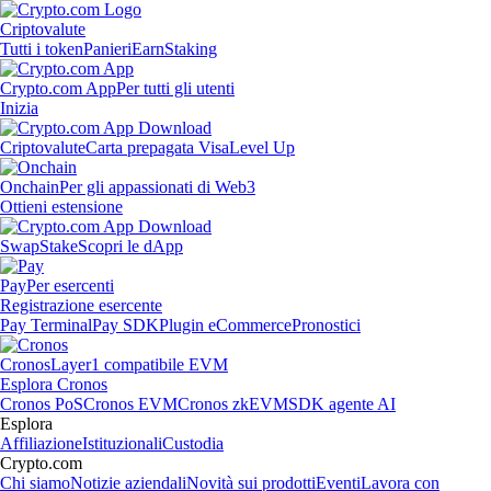
Criptovalute
Tutti i token
Panieri
Earn
Staking
Crypto.com App
Per tutti gli utenti
Inizia
Criptovalute
Carta prepagata Visa
Level Up
Onchain
Per gli appassionati di Web3
Ottieni estensione
Swap
Stake
Scopri le dApp
Pay
Per esercenti
Registrazione esercente
Pay Terminal
Pay SDK
Plugin eCommerce
Pronostici
Cronos
Layer1 compatibile EVM
Esplora Cronos
Cronos PoS
Cronos EVM
Cronos zkEVM
SDK agente AI
Esplora
Affiliazione
Istituzionali
Custodia
Crypto.com
Chi siamo
Notizie aziendali
Novità sui prodotti
Eventi
Lavora con