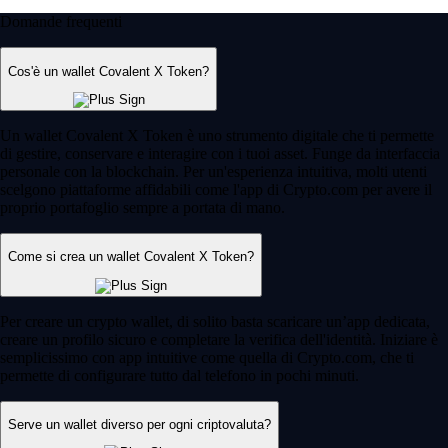
Domande frequenti
Cos'è un wallet Covalent X Token?
Un wallet Covalent X Token è uno strumento digitale che ti permette
di gestire, conservare e interagire con i tuoi asset. Funge da interfaccia
personale con la blockchain. Per un'esperienza intuitiva, molti utenti
scelgono piattaforme affidabili come l'app di Crypto.com per avere il
proprio portafoglio sempre a portata di mano.
Come si crea un wallet Covalent X Token?
Per creare un crypto wallet, di solito basta scaricare un’app dedicata,
creare un profilo sicuro e completare la verifica dell'identità. Iniziare è
semplicissimo con app intuitive come quella di Crypto.com, che ti
permette di configurare tutto dal telefono in pochi minuti.
Serve un wallet diverso per ogni criptovaluta?