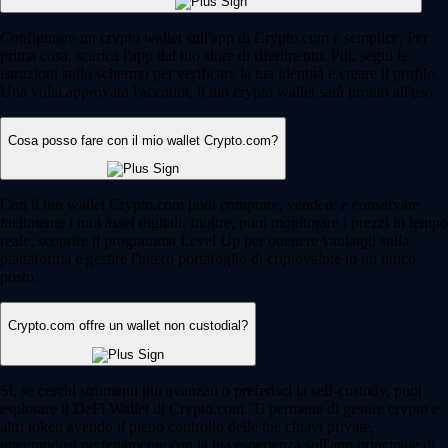
Configurare un crypto wallet sull'app di Crypto.com è semplice. Per
prima cosa, scarica l'app dal tuo store di riferimento. Poi, segui le
istruzioni sullo schermo per verificare la tua identità e creare il profilo.
Una volta approvato l'account, il tuo crypto wallet sarà pronto all'uso.
Cosa posso fare con il mio wallet Crypto.com?
Con il tuo wallet Crypto.com puoi comprare, vendere e conservare
facilmente i tuoi asset digitali. Inoltre, puoi monitorare i prezzi in tempo
reale, scoprire il programma Level Up per ottenere vantaggi sulla
piattaforma e gestire l'intero portafoglio di criptovalute in un unico
posto.
Crypto.com offre un wallet non custodial?
Sì, se cerchi strumenti più avanzati o preferisci la self-custody, puoi
esplorare il DeFi Wallet di Crypto.com. Ti permette di gestire crypto e
altri token avendo il pieno controllo delle tue chiavi private,
integrandosi perfettamente con la tua esperienza sull'app principale di