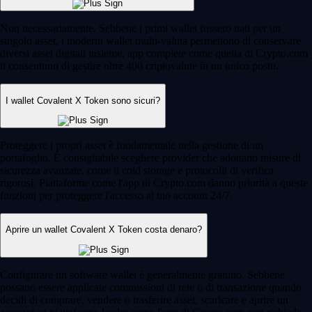
Non necessariamente. Sebbene i primi wallet fossero nati per un
singolo asset, i moderni wallet multi-valuta permettono di conservare
diversi asset digitali insieme. app complete come quella di Crypto.com
ti consentono di gestire oltre 400 criptovalute in un unico posto.
I wallet Covalent X Token sono sicuri?
Proteggere i propri asset è fondamentale nella gestione di un
portafoglio. È consigliabile scegliere provider che adottano misure di
sicurezza avanzate, come il cold storage e protocolli di verifica
rigorosi. Piattaforme come l'app di Crypto.com danno priorità a queste
funzioni per proteggere l'accesso al tuo account 24/7.
Aprire un wallet Covalent X Token costa denaro?
Configurare un software wallet è generalmente gratuito. Sebbene
possano essere applicate commissioni di rete o di transazione quando
decidi di comprare, vendere o trasferire asset, scaricare e aprire un