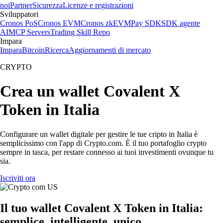
noi
Partner
Sicurezza
Licenze e registrazioni
Sviluppatori
Cronos PoS
Cronos EVM
Cronos zkEVM
Pay SDK
SDK agente
AI
MCP Servers
Trading Skill Repo
Impara
Impara
Bitcoin
Ricerca
Aggiornamenti di mercato
CRYPTO
Crea un wallet Covalent X
Token in Italia
Configurare un wallet digitale per gestire le tue cripto in Italia è
semplicissimo con l'app di Crypto.com. È il tuo portafoglio crypto
sempre in tasca, per restare connesso ai tuoi investimenti ovunque tu
sia.
Iscriviti ora
Il tuo wallet Covalent X Token in Italia:
semplice, intelligente, unico