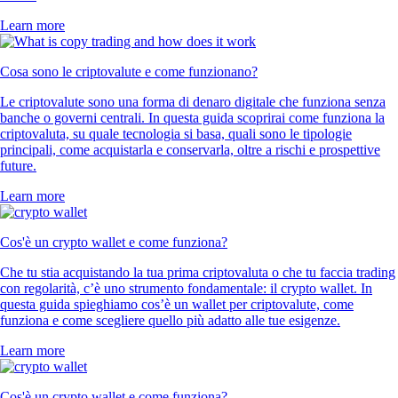
Learn more
Cosa sono le criptovalute e come funzionano?
Le criptovalute sono una forma di denaro digitale che funziona senza
banche o governi centrali. In questa guida scoprirai come funziona la
criptovaluta, su quale tecnologia si basa, quali sono le tipologie
principali, come acquistarla e conservarla, oltre a rischi e prospettive
future.
Learn more
Cos'è un crypto wallet e come funziona?
Che tu stia acquistando la tua prima criptovaluta o che tu faccia trading
con regolarità, c’è uno strumento fondamentale: il crypto wallet. In
questa guida spieghiamo cos’è un wallet per criptovalute, come
funziona e come scegliere quello più adatto alle tue esigenze.
Learn more
Cos'è un crypto wallet e come funziona?