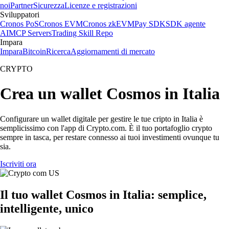
noi
Partner
Sicurezza
Licenze e registrazioni
Sviluppatori
Cronos PoS
Cronos EVM
Cronos zkEVM
Pay SDK
SDK agente
AI
MCP Servers
Trading Skill Repo
Impara
Impara
Bitcoin
Ricerca
Aggiornamenti di mercato
CRYPTO
Crea un wallet Cosmos in Italia
Configurare un wallet digitale per gestire le tue cripto in Italia è
semplicissimo con l'app di Crypto.com. È il tuo portafoglio crypto
sempre in tasca, per restare connesso ai tuoi investimenti ovunque tu
sia.
Iscriviti ora
Il tuo wallet Cosmos in Italia: semplice,
intelligente, unico