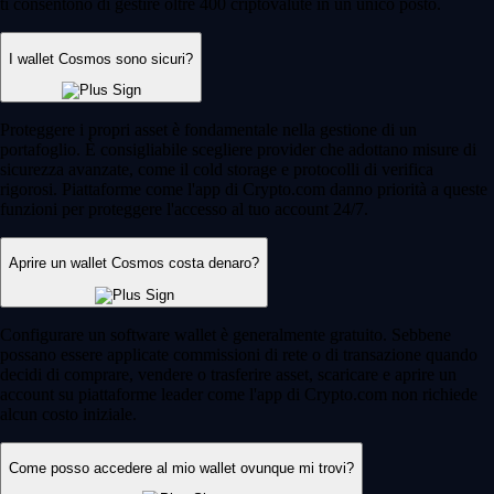
ti consentono di gestire oltre 400 criptovalute in un unico posto.
I wallet Cosmos sono sicuri?
Proteggere i propri asset è fondamentale nella gestione di un
portafoglio. È consigliabile scegliere provider che adottano misure di
sicurezza avanzate, come il cold storage e protocolli di verifica
rigorosi. Piattaforme come l'app di Crypto.com danno priorità a queste
funzioni per proteggere l'accesso al tuo account 24/7.
Aprire un wallet Cosmos costa denaro?
Configurare un software wallet è generalmente gratuito. Sebbene
possano essere applicate commissioni di rete o di transazione quando
decidi di comprare, vendere o trasferire asset, scaricare e aprire un
account su piattaforme leader come l'app di Crypto.com non richiede
alcun costo iniziale.
Come posso accedere al mio wallet ovunque mi trovi?