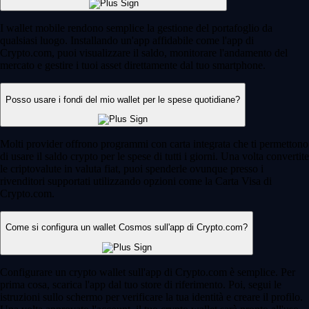
I wallet mobile rendono semplice la gestione del portafoglio da
qualsiasi luogo. Installando un'app affidabile come l'app di
Crypto.com, puoi visualizzare il saldo, monitorare l'andamento del
mercato e gestire i tuoi asset direttamente dal tuo smartphone.
Posso usare i fondi del mio wallet per le spese quotidiane?
Molti provider offrono programmi con carta integrata che ti permettono
di usare il saldo crypto per le spese di tutti i giorni. Una volta convertite
le criptovalute in valuta fiat, puoi spenderle ovunque presso i
rivenditori supportati utilizzando opzioni come la Carta Visa di
Crypto.com.
Come si configura un wallet Cosmos sull'app di Crypto.com?
Configurare un crypto wallet sull'app di Crypto.com è semplice. Per
prima cosa, scarica l'app dal tuo store di riferimento. Poi, segui le
istruzioni sullo schermo per verificare la tua identità e creare il profilo.