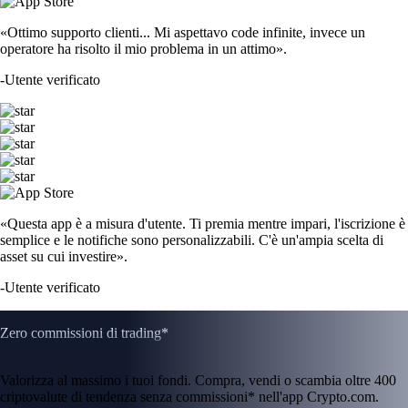
«Ottimo supporto clienti... Mi aspettavo code infinite, invece un
operatore ha risolto il mio problema in un attimo».
-
Utente verificato
«Questa app è a misura d'utente. Ti premia mentre impari, l'iscrizione è
semplice e le notifiche sono personalizzabili. C'è un'ampia scelta di
asset su cui investire».
-
Utente verificato
Zero commissioni di trading*
Valorizza al massimo i tuoi fondi. Compra, vendi o scambia oltre 400
criptovalute di tendenza senza commissioni* nell'app Crypto.com.