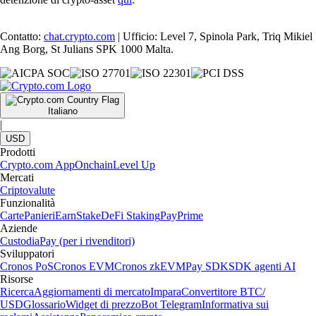
Contatto:
chat.crypto.com
| Ufficio: Level 7, Spinola Park, Triq Mikiel
Ang Borg, St Julians SPK 1000 Malta.
Italiano
|
USD
Prodotti
Crypto.com App
Onchain
Level Up
Mercati
Criptovalute
Funzionalità
Carte
Panieri
Earn
Stake
DeFi Staking
Pay
Prime
Aziende
Custodia
Pay (per i rivenditori)
Sviluppatori
Cronos PoS
Cronos EVM
Cronos zkEVM
Pay SDK
SDK agenti AI
Risorse
Ricerca
Aggiornamenti di mercato
Impara
Convertitore BTC/
USD
Glossario
Widget di prezzo
Bot Telegram
Informativa sui