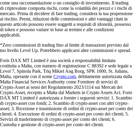
come una raccomandazione o un consiglio di investimento. Il trading
di criptovalute comporta rischi, come la volatilità dei prezzi e i rischi di
mercato. Prima di decidere di fare trading, considera la tua propensione
al rischio. Premi, riduzioni delle commissioni e altri vantaggi citati in
questo articolo possono essere soggetti a requisiti di idoneità, possesso
di token e possono variare in base ai termini e alle condizioni
applicabili.
*Zero commissioni di trading fino al limite di transazioni previsto dal
tuo livello Level Up. Potrebbero applicarsi altre commissioni e spread.
Foris DAX MT Limited è una società a responsabilità limitata
costituita a Malta, con numero di registrazione C 88392 e sede legale a
Level 7, Spinola Park, Triq Mikiel Ang Borg, SPK 1000, St. Julians,
Malta, operante con il nome
Crypto.com
, debitamente autorizzata dalla
Malta Financial Services Authority come Fornitore di servizi di
Crypto-Asset ai sensi del Regolamento 2023/1114 sui Mercati dei
Crypto-Asset, recepito a Malta dal Markets in Crypto Assets Act. Foris
DAX MT Limited è autorizzata a fornire i seguenti servizi: 1. Scambio
di crypto-asset con fondi; 2. Scambio di crypto-asset con altri crypto-
asset; 3. Ricezione e trasmissione di ordini di crypto-asset per conto dei
clienti; 4. Esecuzione di ordini di crypto-asset per conto dei clienti; 5.
Servizi di trasferimento di crypto-asset per conto dei clienti; 6.
Custodia e gestione di crypto-asset per conto dei clienti.