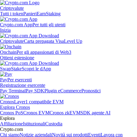
Criptovalute
Tutti i token
Panieri
Earn
Staking
Crypto.com App
Per tutti gli utenti
Inizia
Criptovalute
Carta prepagata Visa
Level Up
Onchain
Per gli appassionati di Web3
Ottieni estensione
Swap
Stake
Scopri le dApp
Pay
Per esercenti
Registrazione esercente
Pay Terminal
Pay SDK
Plugin eCommerce
Pronostici
Cronos
Layer1 compatibile EVM
Esplora Cronos
Cronos PoS
Cronos EVM
Cronos zkEVM
SDK agente AI
Esplora
Affiliazione
Istituzionali
Custodia
Crypto.com
Chi siamo
Notizie aziendali
Novità sui prodotti
Eventi
Lavora con