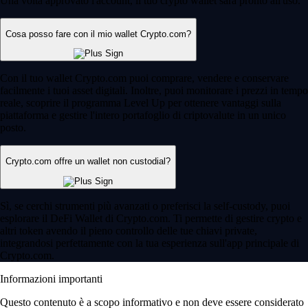
Una volta approvato l'account, il tuo crypto wallet sarà pronto all'uso.
Cosa posso fare con il mio wallet Crypto.com?
Con il tuo wallet Crypto.com puoi comprare, vendere e conservare
facilmente i tuoi asset digitali. Inoltre, puoi monitorare i prezzi in tempo
reale, scoprire il programma Level Up per ottenere vantaggi sulla
piattaforma e gestire l'intero portafoglio di criptovalute in un unico
posto.
Crypto.com offre un wallet non custodial?
Sì, se cerchi strumenti più avanzati o preferisci la self-custody, puoi
esplorare il DeFi Wallet di Crypto.com. Ti permette di gestire crypto e
altri token avendo il pieno controllo delle tue chiavi private,
integrandosi perfettamente con la tua esperienza sull'app principale di
Crypto.com.
Informazioni importanti
Questo contenuto è a scopo informativo e non deve essere considerato