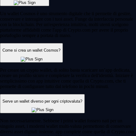
Un wallet Cosmos è uno strumento digitale che ti permette di gestire,
conservare e interagire con i tuoi asset. Funge da interfaccia personale
con la blockchain. Per un'esperienza intuitiva, molti utenti scelgono
piattaforme affidabili come l'app di Crypto.com per avere il proprio
portafoglio sempre a portata di mano.
Come si crea un wallet Cosmos?
Per creare un crypto wallet, di solito basta scaricare un’app dedicata,
creare un profilo sicuro e completare la verifica dell'identità. Iniziare è
semplicissimo con app intuitive come quella di Crypto.com, che ti
permette di configurare tutto dal telefono in pochi minuti.
Serve un wallet diverso per ogni criptovaluta?
Non necessariamente. Sebbene i primi wallet fossero nati per un
singolo asset, i moderni wallet multi-valuta permettono di conservare
diversi asset digitali insieme. app complete come quella di Crypto.com