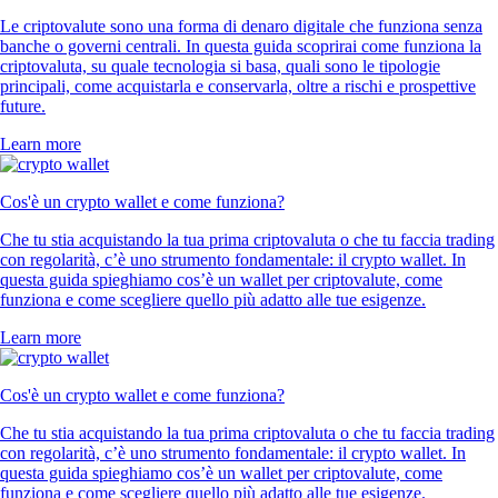
Le criptovalute sono una forma di denaro digitale che funziona senza
banche o governi centrali. In questa guida scoprirai come funziona la
criptovaluta, su quale tecnologia si basa, quali sono le tipologie
principali, come acquistarla e conservarla, oltre a rischi e prospettive
future.
Learn more
Cos'è un crypto wallet e come funziona?
Che tu stia acquistando la tua prima criptovaluta o che tu faccia trading
con regolarità, c’è uno strumento fondamentale: il crypto wallet. In
questa guida spieghiamo cos’è un wallet per criptovalute, come
funziona e come scegliere quello più adatto alle tue esigenze.
Learn more
Cos'è un crypto wallet e come funziona?
Che tu stia acquistando la tua prima criptovaluta o che tu faccia trading
con regolarità, c’è uno strumento fondamentale: il crypto wallet. In
questa guida spieghiamo cos’è un wallet per criptovalute, come
funziona e come scegliere quello più adatto alle tue esigenze.