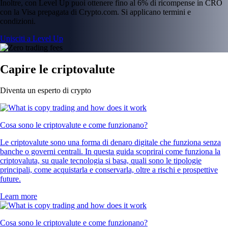
Inoltre, con Level Up puoi ottenere fino al 6% di ricompense in CRO
con la Visa prepagata di Crypto.com. Si applicano termini e
condizioni.
Unisciti a Level Up
Capire le criptovalute
Diventa un esperto di crypto
Cosa sono le criptovalute e come funzionano?
Le criptovalute sono una forma di denaro digitale che funziona senza
banche o governi centrali. In questa guida scoprirai come funziona la
criptovaluta, su quale tecnologia si basa, quali sono le tipologie
principali, come acquistarla e conservarla, oltre a rischi e prospettive
future.
Learn more
Cosa sono le criptovalute e come funzionano?