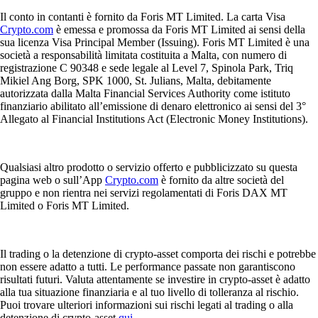
Il conto in contanti è fornito da Foris MT Limited. La carta Visa
Crypto.com
è emessa e promossa da Foris MT Limited ai sensi della
sua licenza Visa Principal Member (Issuing). Foris MT Limited è una
società a responsabilità limitata costituita a Malta, con numero di
registrazione C 90348 e sede legale al Level 7, Spinola Park, Triq
Mikiel Ang Borg, SPK 1000, St. Julians, Malta, debitamente
autorizzata dalla Malta Financial Services Authority come istituto
finanziario abilitato all’emissione di denaro elettronico ai sensi del 3°
Allegato al Financial Institutions Act (Electronic Money Institutions).
Qualsiasi altro prodotto o servizio offerto e pubblicizzato su questa
pagina web o sull’App
Crypto.com
è fornito da altre società del
gruppo e non rientra nei servizi regolamentati di Foris DAX MT
Limited o Foris MT Limited.
Il trading o la detenzione di crypto-asset comporta dei rischi e potrebbe
non essere adatto a tutti. Le performance passate non garantiscono
risultati futuri. Valuta attentamente se investire in crypto-asset è adatto
alla tua situazione finanziaria e al tuo livello di tolleranza al rischio.
Puoi trovare ulteriori informazioni sui rischi legati al trading o alla
detenzione di crypto-asset
qui
.