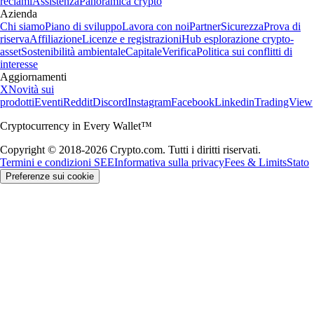
reclami
Assistenza
Panoramica crypto
Azienda
Chi siamo
Piano di sviluppo
Lavora con noi
Partner
Sicurezza
Prova di
riserva
Affiliazione
Licenze e registrazioni
Hub esplorazione crypto-
asset
Sostenibilità ambientale
Capitale
Verifica
Politica sui conflitti di
interesse
Aggiornamenti
X
Novità sui
prodotti
Eventi
Reddit
Discord
Instagram
Facebook
Linkedin
TradingView
Cryptocurrency in Every Wallet™
Copyright © 2018-2026 Crypto.com. Tutti i diritti riservati.
Termini e condizioni SEE
Informativa sulla privacy
Fees & Limits
Stato
Preferenze sui cookie