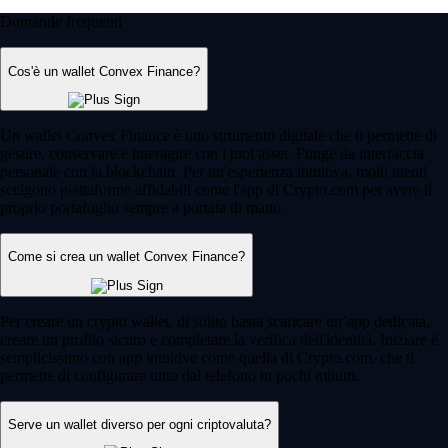
Domande frequenti
Cos'è un wallet Convex Finance?
Un wallet Convex Finance è uno strumento digitale che ti permette di
gestire, conservare e interagire con i tuoi asset. Funge da interfaccia
personale con la blockchain. Per un'esperienza intuitiva, molti utenti
scelgono piattaforme affidabili come l'app di Crypto.com per avere il
proprio portafoglio sempre a portata di mano.
Come si crea un wallet Convex Finance?
Per creare un crypto wallet, di solito basta scaricare un’app dedicata,
creare un profilo sicuro e completare la verifica dell'identità. Iniziare è
semplicissimo con app intuitive come quella di Crypto.com, che ti
permette di configurare tutto dal telefono in pochi minuti.
Serve un wallet diverso per ogni criptovaluta?