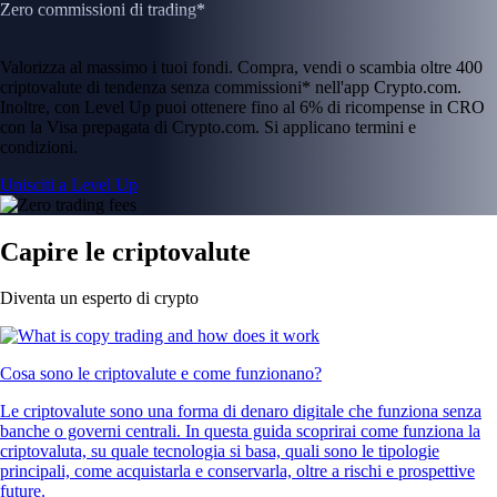
Zero commissioni di trading*
Valorizza al massimo i tuoi fondi. Compra, vendi o scambia oltre 400
criptovalute di tendenza senza commissioni* nell'app Crypto.com.
Inoltre, con Level Up puoi ottenere fino al 6% di ricompense in CRO
con la Visa prepagata di Crypto.com. Si applicano termini e
condizioni.
Unisciti a Level Up
Capire le criptovalute
Diventa un esperto di crypto
Cosa sono le criptovalute e come funzionano?
Le criptovalute sono una forma di denaro digitale che funziona senza
banche o governi centrali. In questa guida scoprirai come funziona la
criptovaluta, su quale tecnologia si basa, quali sono le tipologie
principali, come acquistarla e conservarla, oltre a rischi e prospettive
future.