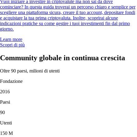
Vuoi iniziare a investire in criptovalute ma non sai da dove
cominciare? In questa guida troverai un percorso chiaro e semplice per
scegliere una piattaforma sicura, creare il tuo account, depositare fondi
e acquistare la tua prima criptovaluta. Inoltre, scoprirai alcune
indicazioni pratiche su come gestire i tuoi investimenti fin dal primo
giorno.
Learn more
Scopri di più
Community globale in continua crescita
Oltre 90 paesi, milioni di utenti
Fondazione
2016
Paesi
90
Utenti
150 M