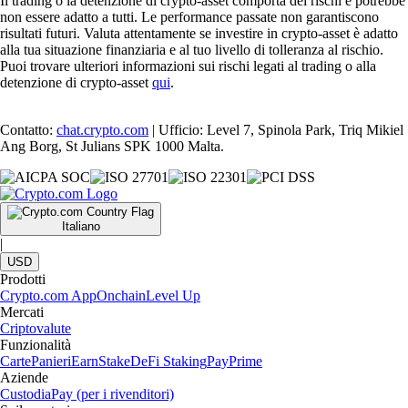
Il trading o la detenzione di crypto-asset comporta dei rischi e potrebbe
non essere adatto a tutti. Le performance passate non garantiscono
risultati futuri. Valuta attentamente se investire in crypto-asset è adatto
alla tua situazione finanziaria e al tuo livello di tolleranza al rischio.
Puoi trovare ulteriori informazioni sui rischi legati al trading o alla
detenzione di crypto-asset
qui
.
Contatto:
chat.crypto.com
| Ufficio: Level 7, Spinola Park, Triq Mikiel
Ang Borg, St Julians SPK 1000 Malta.
Italiano
|
USD
Prodotti
Crypto.com App
Onchain
Level Up
Mercati
Criptovalute
Funzionalità
Carte
Panieri
Earn
Stake
DeFi Staking
Pay
Prime
Aziende
Custodia
Pay (per i rivenditori)