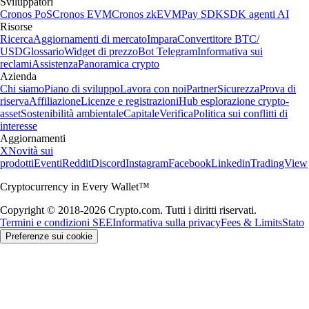
Sviluppatori
Cronos PoS
Cronos EVM
Cronos zkEVM
Pay SDK
SDK agenti AI
Risorse
Ricerca
Aggiornamenti di mercato
Impara
Convertitore BTC/
USD
Glossario
Widget di prezzo
Bot Telegram
Informativa sui
reclami
Assistenza
Panoramica crypto
Azienda
Chi siamo
Piano di sviluppo
Lavora con noi
Partner
Sicurezza
Prova di
riserva
Affiliazione
Licenze e registrazioni
Hub esplorazione crypto-
asset
Sostenibilità ambientale
Capitale
Verifica
Politica sui conflitti di
interesse
Aggiornamenti
X
Novità sui
prodotti
Eventi
Reddit
Discord
Instagram
Facebook
Linkedin
TradingView
Cryptocurrency in Every Wallet™
Copyright © 2018-2026 Crypto.com. Tutti i diritti riservati.
Termini e condizioni SEE
Informativa sulla privacy
Fees & Limits
Stato
Preferenze sui cookie