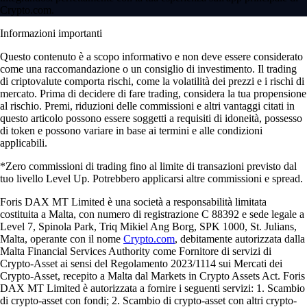
Crypto.com.
Informazioni importanti
Questo contenuto è a scopo informativo e non deve essere considerato
come una raccomandazione o un consiglio di investimento. Il trading
di criptovalute comporta rischi, come la volatilità dei prezzi e i rischi di
mercato. Prima di decidere di fare trading, considera la tua propensione
al rischio. Premi, riduzioni delle commissioni e altri vantaggi citati in
questo articolo possono essere soggetti a requisiti di idoneità, possesso
di token e possono variare in base ai termini e alle condizioni
applicabili.
*Zero commissioni di trading fino al limite di transazioni previsto dal
tuo livello Level Up. Potrebbero applicarsi altre commissioni e spread.
Foris DAX MT Limited è una società a responsabilità limitata
costituita a Malta, con numero di registrazione C 88392 e sede legale a
Level 7, Spinola Park, Triq Mikiel Ang Borg, SPK 1000, St. Julians,
Malta, operante con il nome
Crypto.com
, debitamente autorizzata dalla
Malta Financial Services Authority come Fornitore di servizi di
Crypto-Asset ai sensi del Regolamento 2023/1114 sui Mercati dei
Crypto-Asset, recepito a Malta dal Markets in Crypto Assets Act. Foris
DAX MT Limited è autorizzata a fornire i seguenti servizi: 1. Scambio
di crypto-asset con fondi; 2. Scambio di crypto-asset con altri crypto-