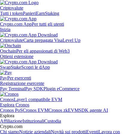
Criptovalute
Tutti i token
Panieri
Earn
Staking
Crypto.com App
Per tutti gli utenti
Inizia
Criptovalute
Carta prepagata Visa
Level Up
Onchain
Per gli appassionati di Web3
Ottieni estensione
Swap
Stake
Scopri le dApp
Pay
Per esercenti
Registrazione esercente
Pay Terminal
Pay SDK
Plugin eCommerce
Cronos
Layer1 compatibile EVM
Esplora Cronos
Cronos PoS
Cronos EVM
Cronos zkEVM
SDK agente AI
Esplora
Affiliazione
Istituzionali
Custodia
Crypto.com
Chi siamo
Notizie aziendali
Novità sui prodotti
Eventi
Lavora con