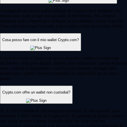
Configurare un crypto wallet sull'app di Crypto.com è semplice. Per
prima cosa, scarica l'app dal tuo store di riferimento. Poi, segui le
istruzioni sullo schermo per verificare la tua identità e creare il profilo.
Una volta approvato l'account, il tuo crypto wallet sarà pronto all'uso.
Cosa posso fare con il mio wallet Crypto.com?
Con il tuo wallet Crypto.com puoi comprare, vendere e conservare
facilmente i tuoi asset digitali. Inoltre, puoi monitorare i prezzi in tempo
reale, scoprire il programma Level Up per ottenere vantaggi sulla
piattaforma e gestire l'intero portafoglio di criptovalute in un unico
posto.
Crypto.com offre un wallet non custodial?
Sì, se cerchi strumenti più avanzati o preferisci la self-custody, puoi
esplorare il DeFi Wallet di Crypto.com. Ti permette di gestire crypto e
altri token avendo il pieno controllo delle tue chiavi private,
integrandosi perfettamente con la tua esperienza sull'app principale di