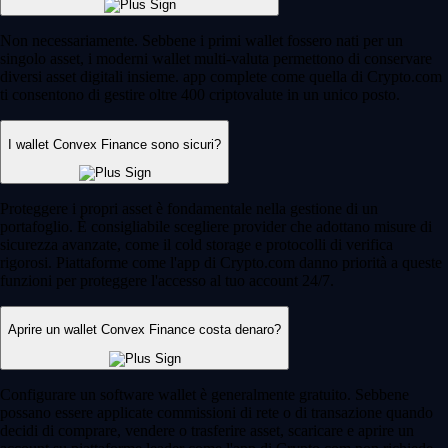
Non necessariamente. Sebbene i primi wallet fossero nati per un
singolo asset, i moderni wallet multi-valuta permettono di conservare
diversi asset digitali insieme. app complete come quella di Crypto.com
ti consentono di gestire oltre 400 criptovalute in un unico posto.
I wallet Convex Finance sono sicuri?
Proteggere i propri asset è fondamentale nella gestione di un
portafoglio. È consigliabile scegliere provider che adottano misure di
sicurezza avanzate, come il cold storage e protocolli di verifica
rigorosi. Piattaforme come l'app di Crypto.com danno priorità a queste
funzioni per proteggere l'accesso al tuo account 24/7.
Aprire un wallet Convex Finance costa denaro?
Configurare un software wallet è generalmente gratuito. Sebbene
possano essere applicate commissioni di rete o di transazione quando
decidi di comprare, vendere o trasferire asset, scaricare e aprire un