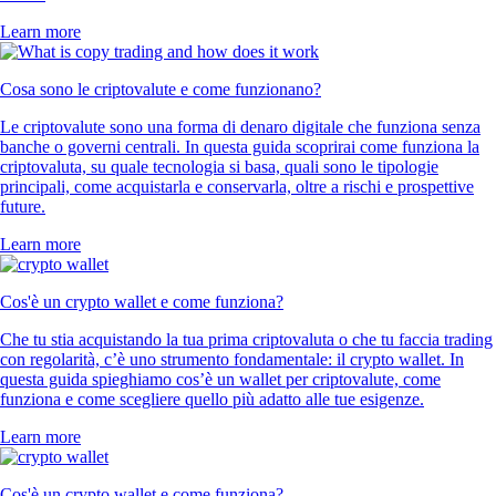
Learn more
Cosa sono le criptovalute e come funzionano?
Le criptovalute sono una forma di denaro digitale che funziona senza
banche o governi centrali. In questa guida scoprirai come funziona la
criptovaluta, su quale tecnologia si basa, quali sono le tipologie
principali, come acquistarla e conservarla, oltre a rischi e prospettive
future.
Learn more
Cos'è un crypto wallet e come funziona?
Che tu stia acquistando la tua prima criptovaluta o che tu faccia trading
con regolarità, c’è uno strumento fondamentale: il crypto wallet. In
questa guida spieghiamo cos’è un wallet per criptovalute, come
funziona e come scegliere quello più adatto alle tue esigenze.
Learn more
Cos'è un crypto wallet e come funziona?