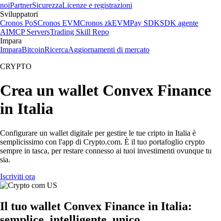
noi
Partner
Sicurezza
Licenze e registrazioni
Sviluppatori
Cronos PoS
Cronos EVM
Cronos zkEVM
Pay SDK
SDK agente
AI
MCP Servers
Trading Skill Repo
Impara
Impara
Bitcoin
Ricerca
Aggiornamenti di mercato
CRYPTO
Crea un wallet Convex Finance
in Italia
Configurare un wallet digitale per gestire le tue cripto in Italia è
semplicissimo con l'app di Crypto.com. È il tuo portafoglio crypto
sempre in tasca, per restare connesso ai tuoi investimenti ovunque tu
sia.
Iscriviti ora
Il tuo wallet Convex Finance in Italia:
semplice, intelligente, unico