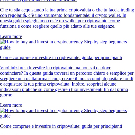
Che tu stia acquistando la tua prima criptovaluta o che tu faccia trading
con regolarità, c’è uno strumento fondamentale: il crypto wallet. In
questa guida spieghiamo cos’è un wallet per criptovalute, come
funziona e come scegliere quello più adatto alle tue esigenze.
Learn more
Come comprare e investire in criptovalute: guida per principianti
Vuoi iniziare a investire in criptovalute ma non sai da dove
cominciare? In questa guida troverai un percorso chiaro e semplice per
scegliere una piattaforma sicura, creare il tuo account, depositare fondi
e acquistare la tua prima criptovaluta. Inoltre, scoprirai alcune
indicazioni pratiche su come gestire i tuoi investimenti fin dal primo
giorno.
Learn more
Come comprare e investire in criptovalute: guida per principianti