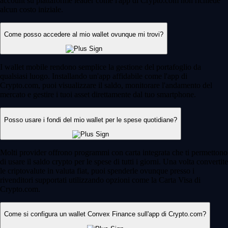
account su piattaforme leader come l'app di Crypto.com non richiede
alcun costo iniziale.
Come posso accedere al mio wallet ovunque mi trovi?
I wallet mobile rendono semplice la gestione del portafoglio da
qualsiasi luogo. Installando un'app affidabile come l'app di
Crypto.com, puoi visualizzare il saldo, monitorare l'andamento del
mercato e gestire i tuoi asset direttamente dal tuo smartphone.
Posso usare i fondi del mio wallet per le spese quotidiane?
Molti provider offrono programmi con carta integrata che ti permettono
di usare il saldo crypto per le spese di tutti i giorni. Una volta convertite
le criptovalute in valuta fiat, puoi spenderle ovunque presso i
rivenditori supportati utilizzando opzioni come la Carta Visa di
Crypto.com.
Come si configura un wallet Convex Finance sull'app di Crypto.com?