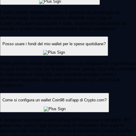
I wallet mobile rendono semplice la gestione del portafoglio da
qualsiasi luogo. Installando un'app affidabile come l'app di
Crypto.com, puoi visualizzare il saldo, monitorare l'andamento del
mercato e gestire i tuoi asset direttamente dal tuo smartphone.
Posso usare i fondi del mio wallet per le spese quotidiane?
Molti provider offrono programmi con carta integrata che ti permettono
di usare il saldo crypto per le spese di tutti i giorni. Una volta convertite
le criptovalute in valuta fiat, puoi spenderle ovunque presso i
rivenditori supportati utilizzando opzioni come la Carta Visa di
Crypto.com.
Come si configura un wallet Coin98 sull'app di Crypto.com?
Configurare un crypto wallet sull'app di Crypto.com è semplice. Per
prima cosa, scarica l'app dal tuo store di riferimento. Poi, segui le
istruzioni sullo schermo per verificare la tua identità e creare il profilo.