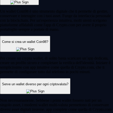
Un wallet Coin98 è uno strumento digitale che ti permette di gestire,
conservare e interagire con i tuoi asset. Funge da interfaccia personale
con la blockchain. Per un'esperienza intuitiva, molti utenti scelgono
piattaforme affidabili come l'app di Crypto.com per avere il proprio
portafoglio sempre a portata di mano.
Come si crea un wallet Coin98?
Per creare un crypto wallet, di solito basta scaricare un’app dedicata,
creare un profilo sicuro e completare la verifica dell'identità. Iniziare è
semplicissimo con app intuitive come quella di Crypto.com, che ti
permette di configurare tutto dal telefono in pochi minuti.
Serve un wallet diverso per ogni criptovaluta?
Non necessariamente. Sebbene i primi wallet fossero nati per un
singolo asset, i moderni wallet multi-valuta permettono di conservare
diversi asset digitali insieme. app complete come quella di Crypto.com