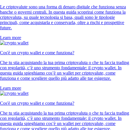
Le criptovalute sono una forma di denaro digitale che funziona senza
banche o governi centrali. In questa guida scoprirai come funziona la
criptovaluta, su quale tecnologia si basa, quali sono le tipologie
principali, come acquistarla e conservarla, oltre a rischi e prospettive
future.
Learn more
Cos'è un crypto wallet e come funziona?
Che tu stia acquistando la tua prima criptovaluta o che tu faccia trading
con regolarità, c’è uno strumento fondamentale: il crypto wallet. In
questa guida spieghiamo cos’è un wallet per criptovalute, come
funziona e come scegliere quello più adatto alle tue esigenze.
Learn more
Cos'è un crypto wallet e come funziona?
Che tu stia acquistando la tua prima criptovaluta o che tu faccia trading
con regolarità, c’è uno strumento fondamentale: il crypto wallet. In
questa guida spieghiamo cos’è un wallet per criptovalute, come
funziona e come scegliere quello più adatto alle tue esigenze.