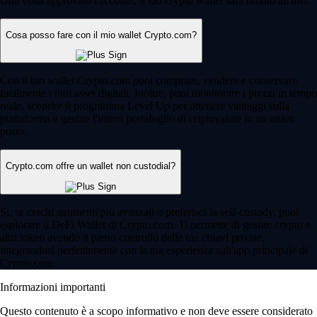
Una volta approvato l'account, il tuo crypto wallet sarà pronto all'uso.
Cosa posso fare con il mio wallet Crypto.com?
Con il tuo wallet Crypto.com puoi comprare, vendere e conservare
facilmente i tuoi asset digitali. Inoltre, puoi monitorare i prezzi in tempo
reale, scoprire il programma Level Up per ottenere vantaggi sulla
piattaforma e gestire l'intero portafoglio di criptovalute in un unico
posto.
Crypto.com offre un wallet non custodial?
Sì, se cerchi strumenti più avanzati o preferisci la self-custody, puoi
esplorare il DeFi Wallet di Crypto.com. Ti permette di gestire crypto e
altri token avendo il pieno controllo delle tue chiavi private,
integrandosi perfettamente con la tua esperienza sull'app principale di
Crypto.com.
Informazioni importanti
Questo contenuto è a scopo informativo e non deve essere considerato