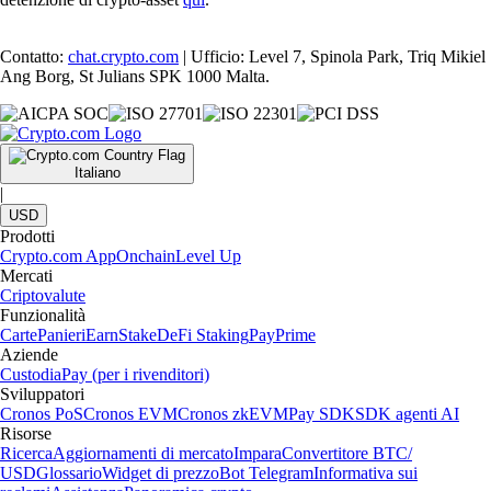
Contatto:
chat.crypto.com
| Ufficio: Level 7, Spinola Park, Triq Mikiel
Ang Borg, St Julians SPK 1000 Malta.
Italiano
|
USD
Prodotti
Crypto.com App
Onchain
Level Up
Mercati
Criptovalute
Funzionalità
Carte
Panieri
Earn
Stake
DeFi Staking
Pay
Prime
Aziende
Custodia
Pay (per i rivenditori)
Sviluppatori
Cronos PoS
Cronos EVM
Cronos zkEVM
Pay SDK
SDK agenti AI
Risorse
Ricerca
Aggiornamenti di mercato
Impara
Convertitore BTC/
USD
Glossario
Widget di prezzo
Bot Telegram
Informativa sui