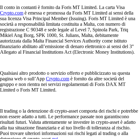
Il conto in contanti è fornito da Foris MT Limited. La carta Visa
Crypto.com
è emessa e promossa da Foris MT Limited ai sensi della
sua licenza Visa Principal Member (Issuing). Foris MT Limited è una
società a responsabilità limitata costituita a Malta, con numero di
registrazione C 90348 e sede legale al Level 7, Spinola Park, Triq
Mikiel Ang Borg, SPK 1000, St. Julians, Malta, debitamente
autorizzata dalla Malta Financial Services Authority come istituto
finanziario abilitato all’emissione di denaro elettronico ai sensi del 3°
Allegato al Financial Institutions Act (Electronic Money Institutions).
Qualsiasi altro prodotto o servizio offerto e pubblicizzato su questa
pagina web o sull’App
Crypto.com
è fornito da altre società del
gruppo e non rientra nei servizi regolamentati di Foris DAX MT
Limited o Foris MT Limited.
Il trading o la detenzione di crypto-asset comporta dei rischi e potrebbe
non essere adatto a tutti. Le performance passate non garantiscono
risultati futuri. Valuta attentamente se investire in crypto-asset è adatto
alla tua situazione finanziaria e al tuo livello di tolleranza al rischio.
Puoi trovare ulteriori informazioni sui rischi legati al trading o alla
detenzione di crypto-asset
qui
.