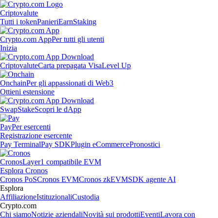
Criptovalute
Tutti i token
Panieri
Earn
Staking
Crypto.com App
Per tutti gli utenti
Inizia
Criptovalute
Carta prepagata Visa
Level Up
Onchain
Per gli appassionati di Web3
Ottieni estensione
Swap
Stake
Scopri le dApp
Pay
Per esercenti
Registrazione esercente
Pay Terminal
Pay SDK
Plugin eCommerce
Pronostici
Cronos
Layer1 compatibile EVM
Esplora Cronos
Cronos PoS
Cronos EVM
Cronos zkEVM
SDK agente AI
Esplora
Affiliazione
Istituzionali
Custodia
Crypto.com
Chi siamo
Notizie aziendali
Novità sui prodotti
Eventi
Lavora con