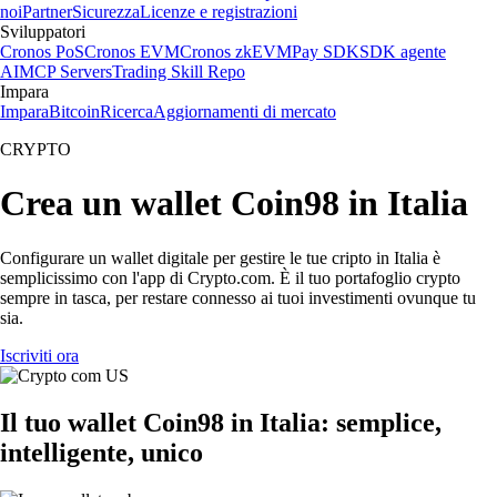
noi
Partner
Sicurezza
Licenze e registrazioni
Sviluppatori
Cronos PoS
Cronos EVM
Cronos zkEVM
Pay SDK
SDK agente
AI
MCP Servers
Trading Skill Repo
Impara
Impara
Bitcoin
Ricerca
Aggiornamenti di mercato
CRYPTO
Crea un wallet Coin98 in Italia
Configurare un wallet digitale per gestire le tue cripto in Italia è
semplicissimo con l'app di Crypto.com. È il tuo portafoglio crypto
sempre in tasca, per restare connesso ai tuoi investimenti ovunque tu
sia.
Iscriviti ora
Il tuo wallet Coin98 in Italia: semplice,
intelligente, unico