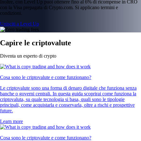
Inoltre, con Level Up puoi ottenere fino al 6% di ricompense in CRO
con la Visa prepagata di Crypto.com. Si applicano termini e
condizioni.
Unisciti a Level Up
Capire le criptovalute
Diventa un esperto di crypto
Cosa sono le criptovalute e come funzionano?
Le criptovalute sono una forma di denaro digitale che funziona senza
banche o governi centrali. In questa guida scoprirai come funziona la
criptovaluta, su quale tecnologia si basa, quali sono le tipologie
principali, come acquistarla e conservarla, oltre a rischi e prospettive
future.
Learn more
Cosa sono le criptovalute e come funzionano?