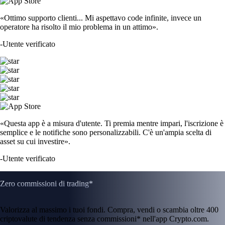
«Ottimo supporto clienti... Mi aspettavo code infinite, invece un
operatore ha risolto il mio problema in un attimo».
-
Utente verificato
«Questa app è a misura d'utente. Ti premia mentre impari, l'iscrizione è
semplice e le notifiche sono personalizzabili. C'è un'ampia scelta di
asset su cui investire».
-
Utente verificato
Zero commissioni di trading*
Valorizza al massimo i tuoi fondi. Compra, vendi o scambia oltre 400
criptovalute di tendenza senza commissioni* nell'app Crypto.com.