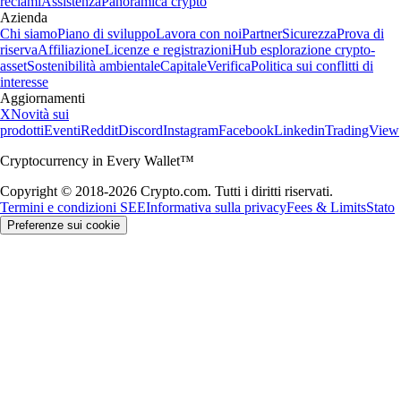
reclami
Assistenza
Panoramica crypto
Azienda
Chi siamo
Piano di sviluppo
Lavora con noi
Partner
Sicurezza
Prova di
riserva
Affiliazione
Licenze e registrazioni
Hub esplorazione crypto-
asset
Sostenibilità ambientale
Capitale
Verifica
Politica sui conflitti di
interesse
Aggiornamenti
X
Novità sui
prodotti
Eventi
Reddit
Discord
Instagram
Facebook
Linkedin
TradingView
Cryptocurrency in Every Wallet™
Copyright © 2018-2026 Crypto.com. Tutti i diritti riservati.
Termini e condizioni SEE
Informativa sulla privacy
Fees & Limits
Stato
Preferenze sui cookie