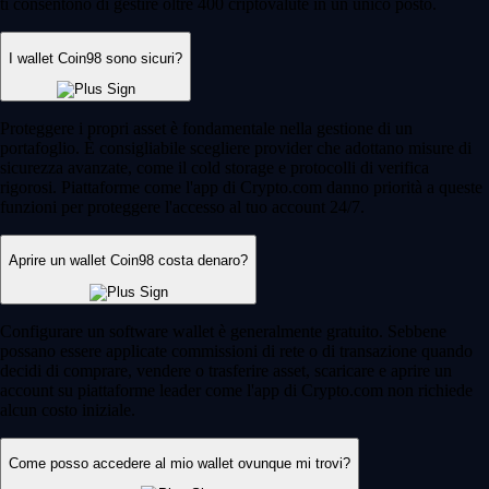
ti consentono di gestire oltre 400 criptovalute in un unico posto.
I wallet Coin98 sono sicuri?
Proteggere i propri asset è fondamentale nella gestione di un
portafoglio. È consigliabile scegliere provider che adottano misure di
sicurezza avanzate, come il cold storage e protocolli di verifica
rigorosi. Piattaforme come l'app di Crypto.com danno priorità a queste
funzioni per proteggere l'accesso al tuo account 24/7.
Aprire un wallet Coin98 costa denaro?
Configurare un software wallet è generalmente gratuito. Sebbene
possano essere applicate commissioni di rete o di transazione quando
decidi di comprare, vendere o trasferire asset, scaricare e aprire un
account su piattaforme leader come l'app di Crypto.com non richiede
alcun costo iniziale.
Come posso accedere al mio wallet ovunque mi trovi?