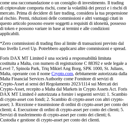
come una raccomandazione o un consiglio di investimento. Il trading
di criptovalute comporta rischi, come la volatilità dei prezzi e i rischi di
mercato. Prima di decidere di fare trading, considera la tua propensione
al rischio. Premi, riduzioni delle commissioni e altri vantaggi citati in
questo articolo possono essere soggetti a requisiti di idoneità, possesso
di token e possono variare in base ai termini e alle condizioni
applicabili.
*Zero commissioni di trading fino al limite di transazioni previsto dal
tuo livello Level Up. Potrebbero applicarsi altre commissioni e spread.
Foris DAX MT Limited è una società a responsabilità limitata
costituita a Malta, con numero di registrazione C 88392 e sede legale a
Level 7, Spinola Park, Triq Mikiel Ang Borg, SPK 1000, St. Julians,
Malta, operante con il nome
Crypto.com
, debitamente autorizzata dalla
Malta Financial Services Authority come Fornitore di servizi di
Crypto-Asset ai sensi del Regolamento 2023/1114 sui Mercati dei
Crypto-Asset, recepito a Malta dal Markets in Crypto Assets Act. Foris
DAX MT Limited è autorizzata a fornire i seguenti servizi: 1. Scambio
di crypto-asset con fondi; 2. Scambio di crypto-asset con altri crypto-
asset; 3. Ricezione e trasmissione di ordini di crypto-asset per conto dei
clienti; 4. Esecuzione di ordini di crypto-asset per conto dei clienti; 5.
Servizi di trasferimento di crypto-asset per conto dei clienti; 6.
Custodia e gestione di crypto-asset per conto dei clienti.