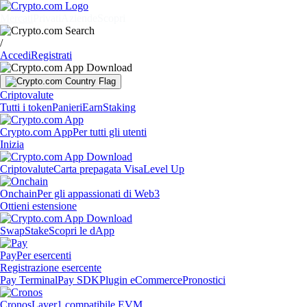
Mercati
Privati
Aziende
Scopri
/
Accedi
Registrati
Criptovalute
Tutti i token
Panieri
Earn
Staking
Crypto.com App
Per tutti gli utenti
Inizia
Criptovalute
Carta prepagata Visa
Level Up
Onchain
Per gli appassionati di Web3
Ottieni estensione
Swap
Stake
Scopri le dApp
Pay
Per esercenti
Registrazione esercente
Pay Terminal
Pay SDK
Plugin eCommerce
Pronostici
Cronos
Layer1 compatibile EVM