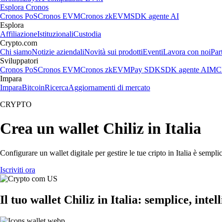
Esplora Cronos
Cronos PoS
Cronos EVM
Cronos zkEVM
SDK agente AI
Esplora
Affiliazione
Istituzionali
Custodia
Crypto.com
Chi siamo
Notizie aziendali
Novità sui prodotti
Eventi
Lavora con noi
Par
Sviluppatori
Cronos PoS
Cronos EVM
Cronos zkEVM
Pay SDK
SDK agente AI
MCP
Impara
Impara
Bitcoin
Ricerca
Aggiornamenti di mercato
CRYPTO
Crea un wallet Chiliz in Italia
Configurare un wallet digitale per gestire le tue cripto in Italia è semp
Iscriviti ora
Il tuo wallet Chiliz in Italia: semplice, intel