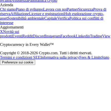
reclami
Assistenza
Panoramica crypto
Azienda
Chi siamo
Piano di sviluppo
Lavora con noi
Partner
Sicurezza
Prova di
riserva
Affiliazione
Licenze e registrazioni
Hub esplorazione crypto-
asset
Sostenibilità ambientale
Capitale
Verifica
Politica sui conflitti di
interesse
Aggiornamenti
X
Novità sui
prodotti
Eventi
Reddit
Discord
Instagram
Facebook
Linkedin
TradingView
Cryptocurrency in Every Wallet™
Copyright © 2018-2026 Crypto.com. Tutti i diritti riservati.
Termini e condizioni SEE
Informativa sulla privacy
Fees & Limits
Stato
Preferenze sui cookie