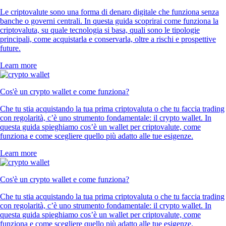
Le criptovalute sono una forma di denaro digitale che funziona senza
banche o governi centrali. In questa guida scoprirai come funziona la
criptovaluta, su quale tecnologia si basa, quali sono le tipologie
principali, come acquistarla e conservarla, oltre a rischi e prospettive
future.
Learn more
Cos'è un crypto wallet e come funziona?
Che tu stia acquistando la tua prima criptovaluta o che tu faccia trading
con regolarità, c’è uno strumento fondamentale: il crypto wallet. In
questa guida spieghiamo cos’è un wallet per criptovalute, come
funziona e come scegliere quello più adatto alle tue esigenze.
Learn more
Cos'è un crypto wallet e come funziona?
Che tu stia acquistando la tua prima criptovaluta o che tu faccia trading
con regolarità, c’è uno strumento fondamentale: il crypto wallet. In
questa guida spieghiamo cos’è un wallet per criptovalute, come
funziona e come scegliere quello più adatto alle tue esigenze.