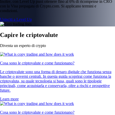
Inoltre, con Level Up puoi ottenere fino al 6% di ricompense in CRO
con la Visa prepagata di Crypto.com. Si applicano termini e
condizioni.
Unisciti a Level Up
Capire le criptovalute
Diventa un esperto di crypto
Cosa sono le criptovalute e come funzionano?
Le criptovalute sono una forma di denaro digitale che funziona senza
banche o governi centrali. In questa guida scoprirai come funziona la
criptovaluta, su quale tecnologia si basa, quali sono le tipologie
principali, come acquistarla e conservarla, oltre a rischi e prospettive
future.
Learn more
Cosa sono le criptovalute e come funzionano?