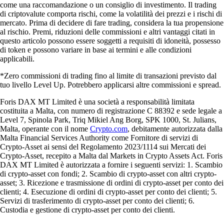
come una raccomandazione o un consiglio di investimento. Il trading
di criptovalute comporta rischi, come la volatilità dei prezzi e i rischi di
mercato. Prima di decidere di fare trading, considera la tua propensione
al rischio. Premi, riduzioni delle commissioni e altri vantaggi citati in
questo articolo possono essere soggetti a requisiti di idoneità, possesso
di token e possono variare in base ai termini e alle condizioni
applicabili.
*Zero commissioni di trading fino al limite di transazioni previsto dal
tuo livello Level Up. Potrebbero applicarsi altre commissioni e spread.
Foris DAX MT Limited è una società a responsabilità limitata
costituita a Malta, con numero di registrazione C 88392 e sede legale a
Level 7, Spinola Park, Triq Mikiel Ang Borg, SPK 1000, St. Julians,
Malta, operante con il nome
Crypto.com
, debitamente autorizzata dalla
Malta Financial Services Authority come Fornitore di servizi di
Crypto-Asset ai sensi del Regolamento 2023/1114 sui Mercati dei
Crypto-Asset, recepito a Malta dal Markets in Crypto Assets Act. Foris
DAX MT Limited è autorizzata a fornire i seguenti servizi: 1. Scambio
di crypto-asset con fondi; 2. Scambio di crypto-asset con altri crypto-
asset; 3. Ricezione e trasmissione di ordini di crypto-asset per conto dei
clienti; 4. Esecuzione di ordini di crypto-asset per conto dei clienti; 5.
Servizi di trasferimento di crypto-asset per conto dei clienti; 6.
Custodia e gestione di crypto-asset per conto dei clienti.