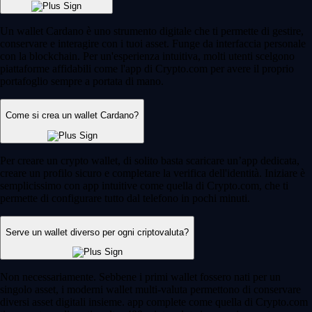
Un wallet Cardano è uno strumento digitale che ti permette di gestire,
conservare e interagire con i tuoi asset. Funge da interfaccia personale
con la blockchain. Per un'esperienza intuitiva, molti utenti scelgono
piattaforme affidabili come l'app di Crypto.com per avere il proprio
portafoglio sempre a portata di mano.
Come si crea un wallet Cardano?
Per creare un crypto wallet, di solito basta scaricare un’app dedicata,
creare un profilo sicuro e completare la verifica dell'identità. Iniziare è
semplicissimo con app intuitive come quella di Crypto.com, che ti
permette di configurare tutto dal telefono in pochi minuti.
Serve un wallet diverso per ogni criptovaluta?
Non necessariamente. Sebbene i primi wallet fossero nati per un
singolo asset, i moderni wallet multi-valuta permettono di conservare
diversi asset digitali insieme. app complete come quella di Crypto.com