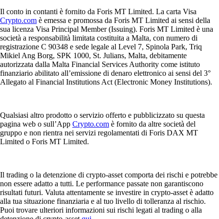
Il conto in contanti è fornito da Foris MT Limited. La carta Visa
Crypto.com
è emessa e promossa da Foris MT Limited ai sensi della
sua licenza Visa Principal Member (Issuing). Foris MT Limited è una
società a responsabilità limitata costituita a Malta, con numero di
registrazione C 90348 e sede legale al Level 7, Spinola Park, Triq
Mikiel Ang Borg, SPK 1000, St. Julians, Malta, debitamente
autorizzata dalla Malta Financial Services Authority come istituto
finanziario abilitato all’emissione di denaro elettronico ai sensi del 3°
Allegato al Financial Institutions Act (Electronic Money Institutions).
Qualsiasi altro prodotto o servizio offerto e pubblicizzato su questa
pagina web o sull’App
Crypto.com
è fornito da altre società del
gruppo e non rientra nei servizi regolamentati di Foris DAX MT
Limited o Foris MT Limited.
Il trading o la detenzione di crypto-asset comporta dei rischi e potrebbe
non essere adatto a tutti. Le performance passate non garantiscono
risultati futuri. Valuta attentamente se investire in crypto-asset è adatto
alla tua situazione finanziaria e al tuo livello di tolleranza al rischio.
Puoi trovare ulteriori informazioni sui rischi legati al trading o alla
detenzione di crypto-asset
qui
.