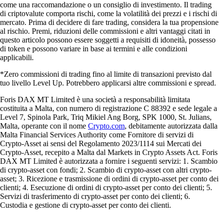
come una raccomandazione o un consiglio di investimento. Il trading
di criptovalute comporta rischi, come la volatilità dei prezzi e i rischi di
mercato. Prima di decidere di fare trading, considera la tua propensione
al rischio. Premi, riduzioni delle commissioni e altri vantaggi citati in
questo articolo possono essere soggetti a requisiti di idoneità, possesso
di token e possono variare in base ai termini e alle condizioni
applicabili.
*Zero commissioni di trading fino al limite di transazioni previsto dal
tuo livello Level Up. Potrebbero applicarsi altre commissioni e spread.
Foris DAX MT Limited è una società a responsabilità limitata
costituita a Malta, con numero di registrazione C 88392 e sede legale a
Level 7, Spinola Park, Triq Mikiel Ang Borg, SPK 1000, St. Julians,
Malta, operante con il nome
Crypto.com
, debitamente autorizzata dalla
Malta Financial Services Authority come Fornitore di servizi di
Crypto-Asset ai sensi del Regolamento 2023/1114 sui Mercati dei
Crypto-Asset, recepito a Malta dal Markets in Crypto Assets Act. Foris
DAX MT Limited è autorizzata a fornire i seguenti servizi: 1. Scambio
di crypto-asset con fondi; 2. Scambio di crypto-asset con altri crypto-
asset; 3. Ricezione e trasmissione di ordini di crypto-asset per conto dei
clienti; 4. Esecuzione di ordini di crypto-asset per conto dei clienti; 5.
Servizi di trasferimento di crypto-asset per conto dei clienti; 6.
Custodia e gestione di crypto-asset per conto dei clienti.