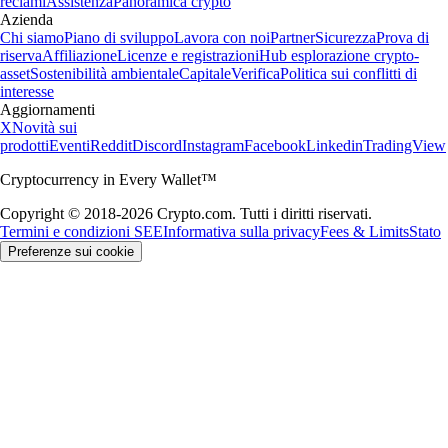
reclami
Assistenza
Panoramica crypto
Azienda
Chi siamo
Piano di sviluppo
Lavora con noi
Partner
Sicurezza
Prova di
riserva
Affiliazione
Licenze e registrazioni
Hub esplorazione crypto-
asset
Sostenibilità ambientale
Capitale
Verifica
Politica sui conflitti di
interesse
Aggiornamenti
X
Novità sui
prodotti
Eventi
Reddit
Discord
Instagram
Facebook
Linkedin
TradingView
Cryptocurrency in Every Wallet™
Copyright © 2018-2026 Crypto.com. Tutti i diritti riservati.
Termini e condizioni SEE
Informativa sulla privacy
Fees & Limits
Stato
Preferenze sui cookie