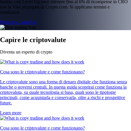
Inoltre, con Level Up puoi ottenere fino al 6% di ricompense in CRO
con la Visa prepagata di Crypto.com. Si applicano termini e
condizioni.
Unisciti a Level Up
Capire le criptovalute
Diventa un esperto di crypto
Cosa sono le criptovalute e come funzionano?
Le criptovalute sono una forma di denaro digitale che funziona senza
banche o governi centrali. In questa guida scoprirai come funziona la
criptovaluta, su quale tecnologia si basa, quali sono le tipologie
principali, come acquistarla e conservarla, oltre a rischi e prospettive
future.
Learn more
Cosa sono le criptovalute e come funzionano?