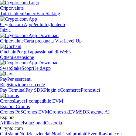
Criptovalute
Tutti i token
Panieri
Earn
Staking
Crypto.com App
Per tutti gli utenti
Inizia
Criptovalute
Carta prepagata Visa
Level Up
Onchain
Per gli appassionati di Web3
Ottieni estensione
Swap
Stake
Scopri le dApp
Pay
Per esercenti
Registrazione esercente
Pay Terminal
Pay SDK
Plugin eCommerce
Pronostici
Cronos
Layer1 compatibile EVM
Esplora Cronos
Cronos PoS
Cronos EVM
Cronos zkEVM
SDK agente AI
Esplora
Affiliazione
Istituzionali
Custodia
Crypto.com
Chi siamo
Notizie aziendali
Novità sui prodotti
Eventi
Lavora con