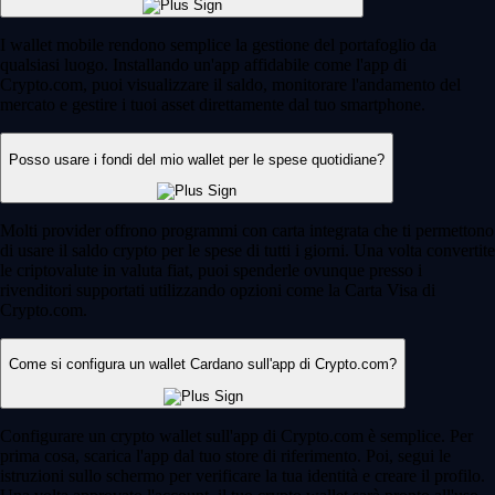
I wallet mobile rendono semplice la gestione del portafoglio da
qualsiasi luogo. Installando un'app affidabile come l'app di
Crypto.com, puoi visualizzare il saldo, monitorare l'andamento del
mercato e gestire i tuoi asset direttamente dal tuo smartphone.
Posso usare i fondi del mio wallet per le spese quotidiane?
Molti provider offrono programmi con carta integrata che ti permettono
di usare il saldo crypto per le spese di tutti i giorni. Una volta convertite
le criptovalute in valuta fiat, puoi spenderle ovunque presso i
rivenditori supportati utilizzando opzioni come la Carta Visa di
Crypto.com.
Come si configura un wallet Cardano sull'app di Crypto.com?
Configurare un crypto wallet sull'app di Crypto.com è semplice. Per
prima cosa, scarica l'app dal tuo store di riferimento. Poi, segui le
istruzioni sullo schermo per verificare la tua identità e creare il profilo.