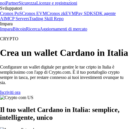
noi
Partner
Sicurezza
Licenze e registrazioni
Sviluppatori
Cronos PoS
Cronos EVM
Cronos zkEVM
Pay SDK
SDK agente
AI
MCP Servers
Trading Skill Repo
Impara
Impara
Bitcoin
Ricerca
Aggiornamenti di mercato
CRYPTO
Crea un wallet Cardano in Italia
Configurare un wallet digitale per gestire le tue cripto in Italia è
semplicissimo con l'app di Crypto.com. È il tuo portafoglio crypto
sempre in tasca, per restare connesso ai tuoi investimenti ovunque tu
sia.
Iscriviti ora
Il tuo wallet Cardano in Italia: semplice,
intelligente, unico