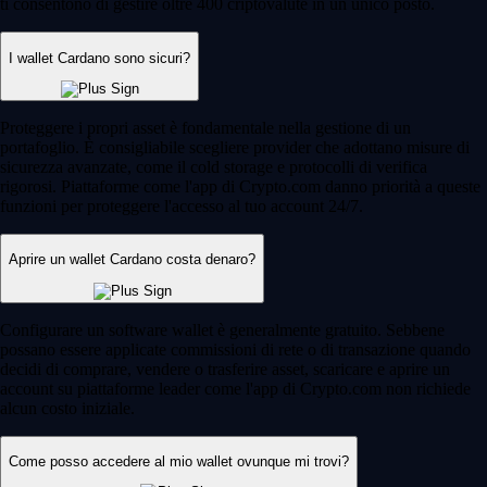
ti consentono di gestire oltre 400 criptovalute in un unico posto.
I wallet Cardano sono sicuri?
Proteggere i propri asset è fondamentale nella gestione di un
portafoglio. È consigliabile scegliere provider che adottano misure di
sicurezza avanzate, come il cold storage e protocolli di verifica
rigorosi. Piattaforme come l'app di Crypto.com danno priorità a queste
funzioni per proteggere l'accesso al tuo account 24/7.
Aprire un wallet Cardano costa denaro?
Configurare un software wallet è generalmente gratuito. Sebbene
possano essere applicate commissioni di rete o di transazione quando
decidi di comprare, vendere o trasferire asset, scaricare e aprire un
account su piattaforme leader come l'app di Crypto.com non richiede
alcun costo iniziale.
Come posso accedere al mio wallet ovunque mi trovi?