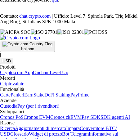
Contatto:
chat.crypto.com
| Ufficio: Level 7, Spinola Park, Triq Mikiel
Ang Borg, St Julians SPK 1000 Malta.
Italiano
|
USD
Prodotti
Crypto.com App
Onchain
Level Up
Mercati
Criptovalute
Funzionalità
Carte
Panieri
Earn
Stake
DeFi Staking
Pay
Prime
Aziende
Custodia
Pay (per i rivenditori)
Sviluppatori
Cronos PoS
Cronos EVM
Cronos zkEVM
Pay SDK
SDK agenti AI
Risorse
Ricerca
Aggiornamenti di mercato
Impara
Convertitore BTC/
USD
Glossario
Widget di prezzo
Bot Telegram
Informativa sui