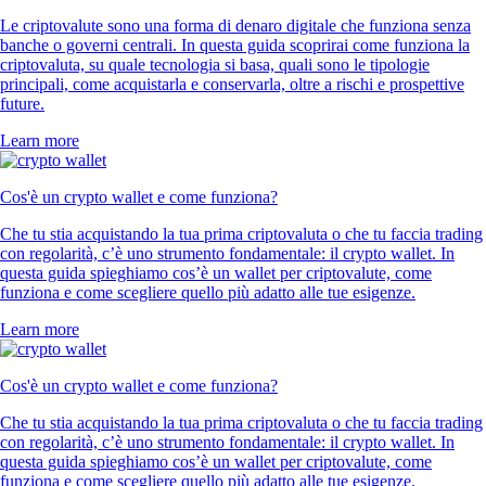
Le criptovalute sono una forma di denaro digitale che funziona senza
banche o governi centrali. In questa guida scoprirai come funziona la
criptovaluta, su quale tecnologia si basa, quali sono le tipologie
principali, come acquistarla e conservarla, oltre a rischi e prospettive
future.
Learn more
Cos'è un crypto wallet e come funziona?
Che tu stia acquistando la tua prima criptovaluta o che tu faccia trading
con regolarità, c’è uno strumento fondamentale: il crypto wallet. In
questa guida spieghiamo cos’è un wallet per criptovalute, come
funziona e come scegliere quello più adatto alle tue esigenze.
Learn more
Cos'è un crypto wallet e come funziona?
Che tu stia acquistando la tua prima criptovaluta o che tu faccia trading
con regolarità, c’è uno strumento fondamentale: il crypto wallet. In
questa guida spieghiamo cos’è un wallet per criptovalute, come
funziona e come scegliere quello più adatto alle tue esigenze.