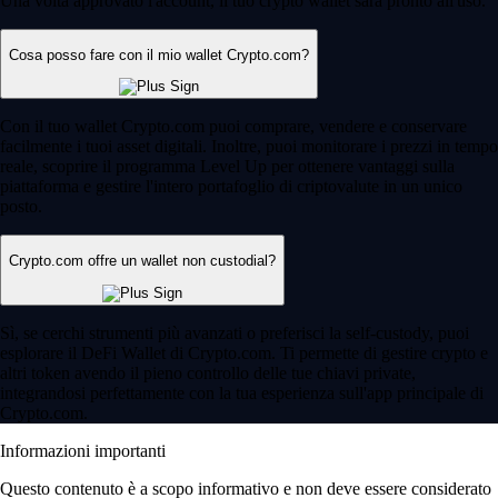
Una volta approvato l'account, il tuo crypto wallet sarà pronto all'uso.
Cosa posso fare con il mio wallet Crypto.com?
Con il tuo wallet Crypto.com puoi comprare, vendere e conservare
facilmente i tuoi asset digitali. Inoltre, puoi monitorare i prezzi in tempo
reale, scoprire il programma Level Up per ottenere vantaggi sulla
piattaforma e gestire l'intero portafoglio di criptovalute in un unico
posto.
Crypto.com offre un wallet non custodial?
Sì, se cerchi strumenti più avanzati o preferisci la self-custody, puoi
esplorare il DeFi Wallet di Crypto.com. Ti permette di gestire crypto e
altri token avendo il pieno controllo delle tue chiavi private,
integrandosi perfettamente con la tua esperienza sull'app principale di
Crypto.com.
Informazioni importanti
Questo contenuto è a scopo informativo e non deve essere considerato