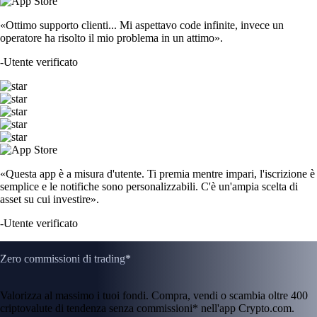
«Ottimo supporto clienti... Mi aspettavo code infinite, invece un
operatore ha risolto il mio problema in un attimo».
-
Utente verificato
«Questa app è a misura d'utente. Ti premia mentre impari, l'iscrizione è
semplice e le notifiche sono personalizzabili. C'è un'ampia scelta di
asset su cui investire».
-
Utente verificato
Zero commissioni di trading*
Valorizza al massimo i tuoi fondi. Compra, vendi o scambia oltre 400
criptovalute di tendenza senza commissioni* nell'app Crypto.com.