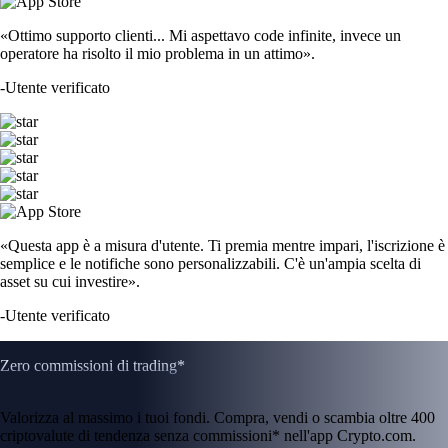
«Ottimo supporto clienti... Mi aspettavo code infinite, invece un
operatore ha risolto il mio problema in un attimo».
-
Utente verificato
«Questa app è a misura d'utente. Ti premia mentre impari, l'iscrizione è
semplice e le notifiche sono personalizzabili. C'è un'ampia scelta di
asset su cui investire».
-
Utente verificato
Zero commissioni di trading*
Valorizza al massimo i tuoi fondi. Compra, vendi o scambia oltre 400
criptovalute di tendenza senza commissioni* nell'app Crypto.com.