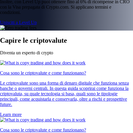
Inoltre, con Level Up puoi ottenere fino al 6% di ricompense in CRO
con la Visa prepagata di Crypto.com. Si applicano termini e
condizioni.
Unisciti a Level Up
Capire le criptovalute
Diventa un esperto di crypto
Cosa sono le criptovalute e come funzionano?
Le criptovalute sono una forma di denaro digitale che funziona senza
banche o governi centrali. In questa guida scoprirai come funziona la
criptovaluta, su quale tecnologia si basa, quali sono le tipologie
principali, come acquistarla e conservarla, oltre a rischi e prospettive
future.
Learn more
Cosa sono le criptovalute e come funzionano?