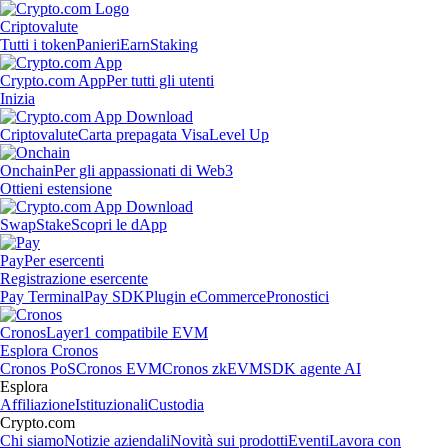
Criptovalute
Tutti i token
Panieri
Earn
Staking
Crypto.com App
Per tutti gli utenti
Inizia
Criptovalute
Carta prepagata Visa
Level Up
Onchain
Per gli appassionati di Web3
Ottieni estensione
Swap
Stake
Scopri le dApp
Pay
Per esercenti
Registrazione esercente
Pay Terminal
Pay SDK
Plugin eCommerce
Pronostici
Cronos
Layer1 compatibile EVM
Esplora Cronos
Cronos PoS
Cronos EVM
Cronos zkEVM
SDK agente AI
Esplora
Affiliazione
Istituzionali
Custodia
Crypto.com
Chi siamo
Notizie aziendali
Novità sui prodotti
Eventi
Lavora con