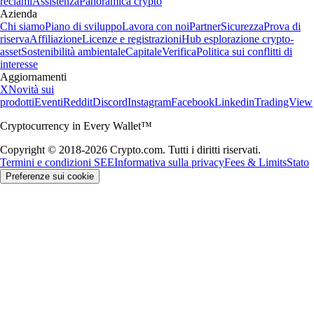
reclami
Assistenza
Panoramica crypto
Azienda
Chi siamo
Piano di sviluppo
Lavora con noi
Partner
Sicurezza
Prova di
riserva
Affiliazione
Licenze e registrazioni
Hub esplorazione crypto-
asset
Sostenibilità ambientale
Capitale
Verifica
Politica sui conflitti di
interesse
Aggiornamenti
X
Novità sui
prodotti
Eventi
Reddit
Discord
Instagram
Facebook
Linkedin
TradingView
Cryptocurrency in Every Wallet™
Copyright © 2018-2026 Crypto.com. Tutti i diritti riservati.
Termini e condizioni SEE
Informativa sulla privacy
Fees & Limits
Stato
Preferenze sui cookie