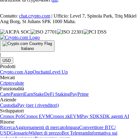
Contatto:
chat.crypto.com
| Ufficio: Level 7, Spinola Park, Triq Mikiel
Ang Borg, St Julians SPK 1000 Malta.
Italiano
|
USD
Prodotti
Crypto.com App
Onchain
Level Up
Mercati
Criptovalute
Funzionalità
Carte
Panieri
Earn
Stake
DeFi Staking
Pay
Prime
Aziende
Custodia
Pay (per i rivenditori)
Sviluppatori
Cronos PoS
Cronos EVM
Cronos zkEVM
Pay SDK
SDK agenti AI
Risorse
Ricerca
Aggiornamenti di mercato
Impara
Convertitore BTC/
USD
Glossario
Widget di prezzo
Bot Telegram
Informativa sui