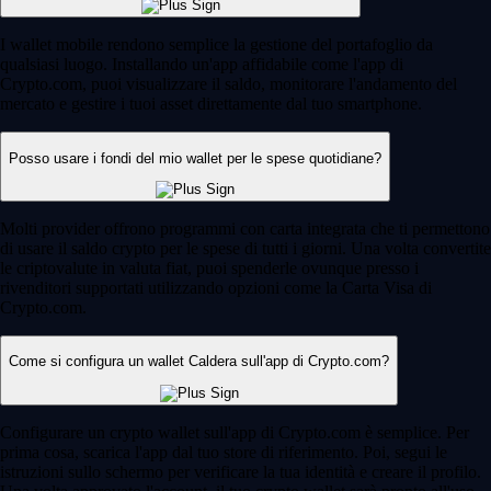
I wallet mobile rendono semplice la gestione del portafoglio da
qualsiasi luogo. Installando un'app affidabile come l'app di
Crypto.com, puoi visualizzare il saldo, monitorare l'andamento del
mercato e gestire i tuoi asset direttamente dal tuo smartphone.
Posso usare i fondi del mio wallet per le spese quotidiane?
Molti provider offrono programmi con carta integrata che ti permettono
di usare il saldo crypto per le spese di tutti i giorni. Una volta convertite
le criptovalute in valuta fiat, puoi spenderle ovunque presso i
rivenditori supportati utilizzando opzioni come la Carta Visa di
Crypto.com.
Come si configura un wallet Caldera sull'app di Crypto.com?
Configurare un crypto wallet sull'app di Crypto.com è semplice. Per
prima cosa, scarica l'app dal tuo store di riferimento. Poi, segui le
istruzioni sullo schermo per verificare la tua identità e creare il profilo.