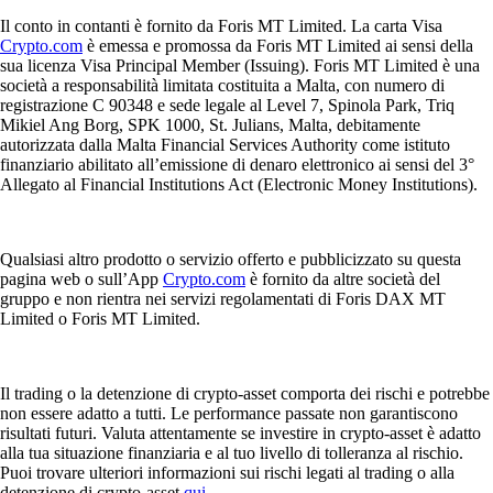
Il conto in contanti è fornito da Foris MT Limited. La carta Visa
Crypto.com
è emessa e promossa da Foris MT Limited ai sensi della
sua licenza Visa Principal Member (Issuing). Foris MT Limited è una
società a responsabilità limitata costituita a Malta, con numero di
registrazione C 90348 e sede legale al Level 7, Spinola Park, Triq
Mikiel Ang Borg, SPK 1000, St. Julians, Malta, debitamente
autorizzata dalla Malta Financial Services Authority come istituto
finanziario abilitato all’emissione di denaro elettronico ai sensi del 3°
Allegato al Financial Institutions Act (Electronic Money Institutions).
Qualsiasi altro prodotto o servizio offerto e pubblicizzato su questa
pagina web o sull’App
Crypto.com
è fornito da altre società del
gruppo e non rientra nei servizi regolamentati di Foris DAX MT
Limited o Foris MT Limited.
Il trading o la detenzione di crypto-asset comporta dei rischi e potrebbe
non essere adatto a tutti. Le performance passate non garantiscono
risultati futuri. Valuta attentamente se investire in crypto-asset è adatto
alla tua situazione finanziaria e al tuo livello di tolleranza al rischio.
Puoi trovare ulteriori informazioni sui rischi legati al trading o alla
detenzione di crypto-asset
qui
.