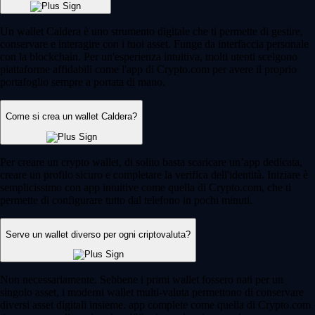
Un wallet Caldera è uno strumento digitale che ti permette di gestire,
conservare e interagire con i tuoi asset. Funge da interfaccia personale
con la blockchain. Per un'esperienza intuitiva, molti utenti scelgono
piattaforme affidabili come l'app di Crypto.com per avere il proprio
portafoglio sempre a portata di mano.
Come si crea un wallet Caldera?
Per creare un crypto wallet, di solito basta scaricare un’app dedicata,
creare un profilo sicuro e completare la verifica dell'identità. Iniziare è
semplicissimo con app intuitive come quella di Crypto.com, che ti
permette di configurare tutto dal telefono in pochi minuti.
Serve un wallet diverso per ogni criptovaluta?
Non necessariamente. Sebbene i primi wallet fossero nati per un
singolo asset, i moderni wallet multi-valuta permettono di conservare
diversi asset digitali insieme. app complete come quella di Crypto.com