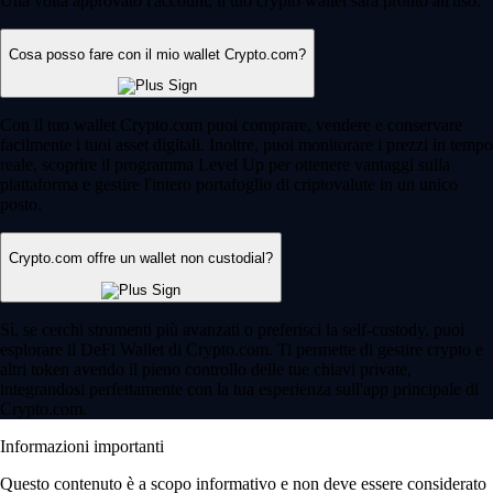
Una volta approvato l'account, il tuo crypto wallet sarà pronto all'uso.
Cosa posso fare con il mio wallet Crypto.com?
Con il tuo wallet Crypto.com puoi comprare, vendere e conservare
facilmente i tuoi asset digitali. Inoltre, puoi monitorare i prezzi in tempo
reale, scoprire il programma Level Up per ottenere vantaggi sulla
piattaforma e gestire l'intero portafoglio di criptovalute in un unico
posto.
Crypto.com offre un wallet non custodial?
Sì, se cerchi strumenti più avanzati o preferisci la self-custody, puoi
esplorare il DeFi Wallet di Crypto.com. Ti permette di gestire crypto e
altri token avendo il pieno controllo delle tue chiavi private,
integrandosi perfettamente con la tua esperienza sull'app principale di
Crypto.com.
Informazioni importanti
Questo contenuto è a scopo informativo e non deve essere considerato