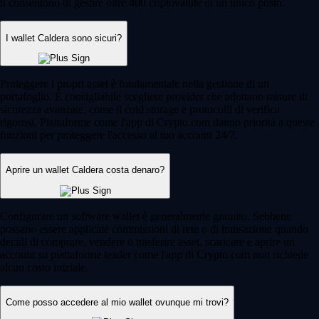
ti consentono di gestire oltre 400 criptovalute in un unico posto.
I wallet Caldera sono sicuri?
Proteggere i propri asset è fondamentale nella gestione di un
portafoglio. È consigliabile scegliere provider che adottano misure di
sicurezza avanzate, come il cold storage e protocolli di verifica
rigorosi. Piattaforme come l'app di Crypto.com danno priorità a queste
funzioni per proteggere l'accesso al tuo account 24/7.
Aprire un wallet Caldera costa denaro?
Configurare un software wallet è generalmente gratuito. Sebbene
possano essere applicate commissioni di rete o di transazione quando
decidi di comprare, vendere o trasferire asset, scaricare e aprire un
account su piattaforme leader come l'app di Crypto.com non richiede
alcun costo iniziale.
Come posso accedere al mio wallet ovunque mi trovi?