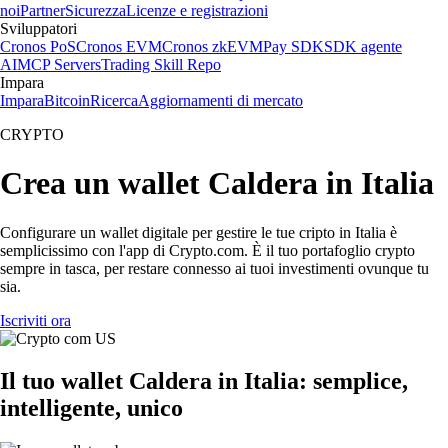
noi
Partner
Sicurezza
Licenze e registrazioni
Sviluppatori
Cronos PoS
Cronos EVM
Cronos zkEVM
Pay SDK
SDK agente
AI
MCP Servers
Trading Skill Repo
Impara
Impara
Bitcoin
Ricerca
Aggiornamenti di mercato
CRYPTO
Crea un wallet Caldera in Italia
Configurare un wallet digitale per gestire le tue cripto in Italia è
semplicissimo con l'app di Crypto.com. È il tuo portafoglio crypto
sempre in tasca, per restare connesso ai tuoi investimenti ovunque tu
sia.
Iscriviti ora
Il tuo wallet Caldera in Italia: semplice,
intelligente, unico