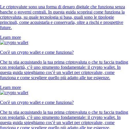
Le criptovalute sono una forma di denaro digitale che funziona senza
banche o governi centrali. In questa guida scoprirai come funziona la
criptovaluta, su quale tecnologia si basa, quali sono le tipologie
principali, come acquistarla e conservarla, oltre a rischi e prospettive
future.
Learn more
Cos'è un crypto wallet e come funziona?
Che tu stia acquistando la tua prima criptovaluta o che tu faccia trading
con regolarità, c’è uno strumento fondamentale: il crypto wallet. In
questa guida spieghiamo cos’è un wallet per criptovalute, come
funziona e come scegliere quello più adatto alle tue esigenze.
Learn more
Cos'è un crypto wallet e come funziona?
Che tu stia acquistando la tua prima criptovaluta o che tu faccia trading
con regolarità, c’è uno strumento fondamentale: il crypto wallet. In
questa guida spieghiamo cos’è un wallet per criptovalute, come
funziona e come scegliere quello più adatto alle tue esigenze.