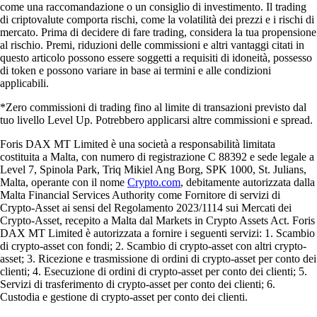
come una raccomandazione o un consiglio di investimento. Il trading
di criptovalute comporta rischi, come la volatilità dei prezzi e i rischi di
mercato. Prima di decidere di fare trading, considera la tua propensione
al rischio. Premi, riduzioni delle commissioni e altri vantaggi citati in
questo articolo possono essere soggetti a requisiti di idoneità, possesso
di token e possono variare in base ai termini e alle condizioni
applicabili.
*Zero commissioni di trading fino al limite di transazioni previsto dal
tuo livello Level Up. Potrebbero applicarsi altre commissioni e spread.
Foris DAX MT Limited è una società a responsabilità limitata
costituita a Malta, con numero di registrazione C 88392 e sede legale a
Level 7, Spinola Park, Triq Mikiel Ang Borg, SPK 1000, St. Julians,
Malta, operante con il nome
Crypto.com
, debitamente autorizzata dalla
Malta Financial Services Authority come Fornitore di servizi di
Crypto-Asset ai sensi del Regolamento 2023/1114 sui Mercati dei
Crypto-Asset, recepito a Malta dal Markets in Crypto Assets Act. Foris
DAX MT Limited è autorizzata a fornire i seguenti servizi: 1. Scambio
di crypto-asset con fondi; 2. Scambio di crypto-asset con altri crypto-
asset; 3. Ricezione e trasmissione di ordini di crypto-asset per conto dei
clienti; 4. Esecuzione di ordini di crypto-asset per conto dei clienti; 5.
Servizi di trasferimento di crypto-asset per conto dei clienti; 6.
Custodia e gestione di crypto-asset per conto dei clienti.