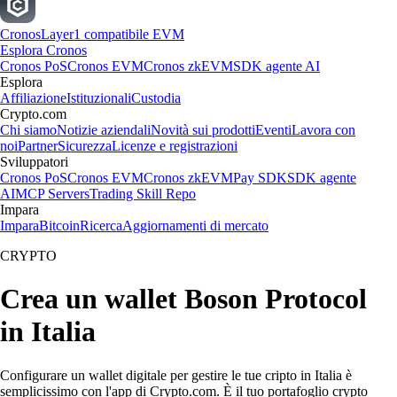
Cronos
Layer1 compatibile EVM
Esplora Cronos
Cronos PoS
Cronos EVM
Cronos zkEVM
SDK agente AI
Esplora
Affiliazione
Istituzionali
Custodia
Crypto.com
Chi siamo
Notizie aziendali
Novità sui prodotti
Eventi
Lavora con
noi
Partner
Sicurezza
Licenze e registrazioni
Sviluppatori
Cronos PoS
Cronos EVM
Cronos zkEVM
Pay SDK
SDK agente
AI
MCP Servers
Trading Skill Repo
Impara
Impara
Bitcoin
Ricerca
Aggiornamenti di mercato
CRYPTO
Crea un wallet Boson Protocol
in Italia
Configurare un wallet digitale per gestire le tue cripto in Italia è
semplicissimo con l'app di Crypto.com. È il tuo portafoglio crypto