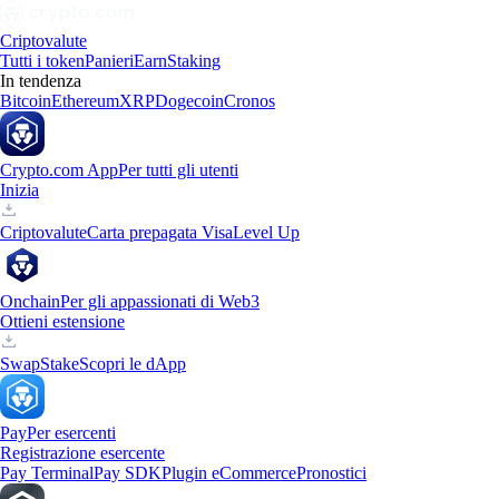
Criptovalute
Tutti i token
Panieri
Earn
Staking
In tendenza
Bitcoin
Ethereum
XRP
Dogecoin
Cronos
Crypto.com App
Per tutti gli utenti
Inizia
Criptovalute
Carta prepagata Visa
Level Up
Onchain
Per gli appassionati di Web3
Ottieni estensione
Swap
Stake
Scopri le dApp
Pay
Per esercenti
Registrazione esercente
Pay Terminal
Pay SDK
Plugin eCommerce
Pronostici