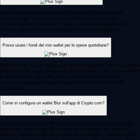
I wallet mobile rendono semplice la gestione del portafoglio da
qualsiasi luogo. Installando un'app affidabile come l'app di
Crypto.com, puoi visualizzare il saldo, monitorare l'andamento del
mercato e gestire i tuoi asset direttamente dal tuo smartphone.
Posso usare i fondi del mio wallet per le spese quotidiane?
Molti provider offrono programmi con carta integrata che ti permettono
di usare il saldo crypto per le spese di tutti i giorni. Una volta convertite
le criptovalute in valuta fiat, puoi spenderle ovunque presso i
rivenditori supportati utilizzando opzioni come la Carta Visa di
Crypto.com.
Come si configura un wallet Blur sull'app di Crypto.com?
Configurare un crypto wallet sull'app di Crypto.com è semplice. Per
prima cosa, scarica l'app dal tuo store di riferimento. Poi, segui le
istruzioni sullo schermo per verificare la tua identità e creare il profilo.