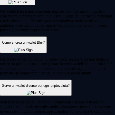
Un wallet Blur è uno strumento digitale che ti permette di gestire,
conservare e interagire con i tuoi asset. Funge da interfaccia personale
con la blockchain. Per un'esperienza intuitiva, molti utenti scelgono
piattaforme affidabili come l'app di Crypto.com per avere il proprio
portafoglio sempre a portata di mano.
Come si crea un wallet Blur?
Per creare un crypto wallet, di solito basta scaricare un’app dedicata,
creare un profilo sicuro e completare la verifica dell'identità. Iniziare è
semplicissimo con app intuitive come quella di Crypto.com, che ti
permette di configurare tutto dal telefono in pochi minuti.
Serve un wallet diverso per ogni criptovaluta?
Non necessariamente. Sebbene i primi wallet fossero nati per un
singolo asset, i moderni wallet multi-valuta permettono di conservare
diversi asset digitali insieme. app complete come quella di Crypto.com