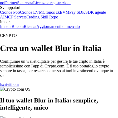
noi
Partner
Sicurezza
Licenze e registrazioni
Sviluppatori
Cronos PoS
Cronos EVM
Cronos zkEVM
Pay SDK
SDK agente
AI
MCP Servers
Trading Skill Repo
Impara
Impara
Bitcoin
Ricerca
Aggiornamenti di mercato
CRYPTO
Crea un wallet Blur in Italia
Configurare un wallet digitale per gestire le tue cripto in Italia è
semplicissimo con l'app di Crypto.com. È il tuo portafoglio crypto
sempre in tasca, per restare connesso ai tuoi investimenti ovunque tu
sia.
Iscriviti ora
Il tuo wallet Blur in Italia: semplice,
intelligente, unico