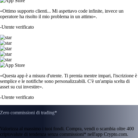
«Ottimo supporto clienti... Mi aspettavo code infinite, invece un
operatore ha risolto il mio problema in un attimo».
-
Utente verificato
«Questa app è a misura d'utente. Ti premia mentre impari, l'iscrizione è
semplice e le notifiche sono personalizzabili. C'è un'ampia scelta di
asset su cui investire».
-
Utente verificato
Zero commissioni di trading*
Valorizza al massimo i tuoi fondi. Compra, vendi o scambia oltre 400
criptovalute di tendenza senza commissioni* nell'app Crypto.com.