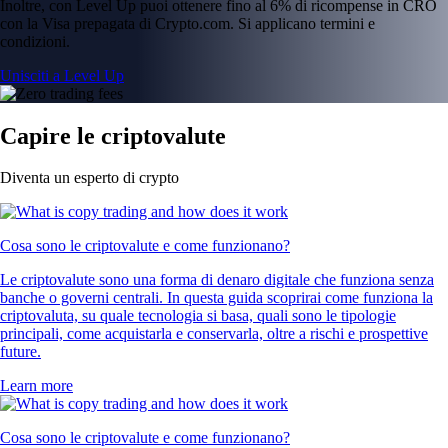
Inoltre, con Level Up puoi ottenere fino al 6% di ricompense in CRO
con la Visa prepagata di Crypto.com. Si applicano termini e
condizioni.
Unisciti a Level Up
Capire le criptovalute
Diventa un esperto di crypto
Cosa sono le criptovalute e come funzionano?
Le criptovalute sono una forma di denaro digitale che funziona senza
banche o governi centrali. In questa guida scoprirai come funziona la
criptovaluta, su quale tecnologia si basa, quali sono le tipologie
principali, come acquistarla e conservarla, oltre a rischi e prospettive
future.
Learn more
Cosa sono le criptovalute e come funzionano?