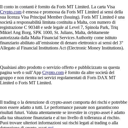
Il conto in contanti è fornito da Foris MT Limited. La carta Visa
Crypto.com
è emessa e promossa da Foris MT Limited ai sensi della
sua licenza Visa Principal Member (Issuing). Foris MT Limited è una
società a responsabilità limitata costituita a Malta, con numero di
registrazione C 90348 e sede legale al Level 7, Spinola Park, Triq
Mikiel Ang Borg, SPK 1000, St. Julians, Malta, debitamente
autorizzata dalla Malta Financial Services Authority come istituto
finanziario abilitato all’emissione di denaro elettronico ai sensi del 3°
Allegato al Financial Institutions Act (Electronic Money Institutions).
Qualsiasi altro prodotto o servizio offerto e pubblicizzato su questa
pagina web o sull’App
Crypto.com
è fornito da altre società del
gruppo e non rientra nei servizi regolamentati di Foris DAX MT
Limited o Foris MT Limited.
Il trading o la detenzione di crypto-asset comporta dei rischi e potrebbe
non essere adatto a tutti. Le performance passate non garantiscono
risultati futuri. Valuta attentamente se investire in crypto-asset è adatto
alla tua situazione finanziaria e al tuo livello di tolleranza al rischio.
Puoi trovare ulteriori informazioni sui rischi legati al trading o alla
detenzione di crypto-asset
qui
.