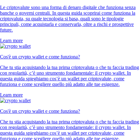
Le criptovalute sono una forma di denaro digitale che funziona senza
banche o governi centrali. In questa guida scoprirai come funziona la
criptovaluta, su quale tecnologia si basa, quali sono le tipologie
principali, come acquistarla e conservarla, oltre a rischi e prospettive
future.
Learn more
Cos'è un crypto wallet e come funziona?
Che tu stia acquistando la tua prima criptovaluta o che tu faccia trading
con regolarità, c’è uno strumento fondamentale: il crypto wallet. In
questa guida spieghiamo cos’è un wallet per criptovalute, come
funziona e come scegliere quello più adatto alle tue esigenze.
Learn more
Cos'è un crypto wallet e come funziona?
Che tu stia acquistando la tua prima criptovaluta o che tu faccia trading
con regolarità, c’è uno strumento fondamentale: il crypto wallet. In
questa guida spieghiamo cos’è un wallet per criptovalute, come
funziona e come scegliere quello più adatto alle tue esigenze.