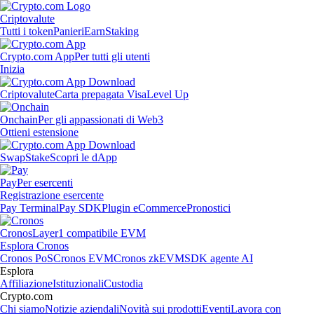
Criptovalute
Tutti i token
Panieri
Earn
Staking
Crypto.com App
Per tutti gli utenti
Inizia
Criptovalute
Carta prepagata Visa
Level Up
Onchain
Per gli appassionati di Web3
Ottieni estensione
Swap
Stake
Scopri le dApp
Pay
Per esercenti
Registrazione esercente
Pay Terminal
Pay SDK
Plugin eCommerce
Pronostici
Cronos
Layer1 compatibile EVM
Esplora Cronos
Cronos PoS
Cronos EVM
Cronos zkEVM
SDK agente AI
Esplora
Affiliazione
Istituzionali
Custodia
Crypto.com
Chi siamo
Notizie aziendali
Novità sui prodotti
Eventi
Lavora con