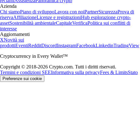
reclami
Assistenza
Panoramica crypto
Azienda
Chi siamo
Piano di sviluppo
Lavora con noi
Partner
Sicurezza
Prova di
riserva
Affiliazione
Licenze e registrazioni
Hub esplorazione crypto-
asset
Sostenibilità ambientale
Capitale
Verifica
Politica sui conflitti di
interesse
Aggiornamenti
X
Novità sui
prodotti
Eventi
Reddit
Discord
Instagram
Facebook
Linkedin
TradingView
Cryptocurrency in Every Wallet™
Copyright © 2018-2026 Crypto.com. Tutti i diritti riservati.
Termini e condizioni SEE
Informativa sulla privacy
Fees & Limits
Stato
Preferenze sui cookie