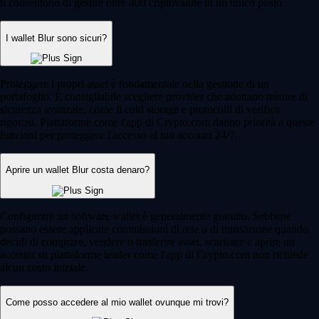
ti consentono di gestire oltre 400 criptovalute in un unico posto.
I wallet Blur sono sicuri?
Proteggere i propri asset è fondamentale nella gestione di un
portafoglio. È consigliabile scegliere provider che adottano misure di
sicurezza avanzate, come il cold storage e protocolli di verifica
rigorosi. Piattaforme come l'app di Crypto.com danno priorità a queste
funzioni per proteggere l'accesso al tuo account 24/7.
Aprire un wallet Blur costa denaro?
Configurare un software wallet è generalmente gratuito. Sebbene
possano essere applicate commissioni di rete o di transazione quando
decidi di comprare, vendere o trasferire asset, scaricare e aprire un
account su piattaforme leader come l'app di Crypto.com non richiede
alcun costo iniziale.
Come posso accedere al mio wallet ovunque mi trovi?