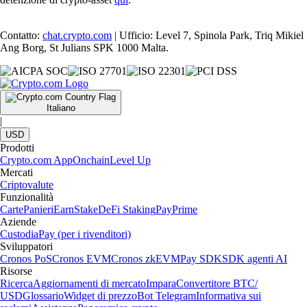
Contatto:
chat.crypto.com
| Ufficio: Level 7, Spinola Park, Triq Mikiel
Ang Borg, St Julians SPK 1000 Malta.
Italiano
|
USD
Prodotti
Crypto.com App
Onchain
Level Up
Mercati
Criptovalute
Funzionalità
Carte
Panieri
Earn
Stake
DeFi Staking
Pay
Prime
Aziende
Custodia
Pay (per i rivenditori)
Sviluppatori
Cronos PoS
Cronos EVM
Cronos zkEVM
Pay SDK
SDK agenti AI
Risorse
Ricerca
Aggiornamenti di mercato
Impara
Convertitore BTC/
USD
Glossario
Widget di prezzo
Bot Telegram
Informativa sui