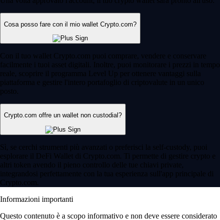
Una volta approvato l'account, il tuo crypto wallet sarà pronto all'uso.
Cosa posso fare con il mio wallet Crypto.com?
Con il tuo wallet Crypto.com puoi comprare, vendere e conservare
facilmente i tuoi asset digitali. Inoltre, puoi monitorare i prezzi in tempo
reale, scoprire il programma Level Up per ottenere vantaggi sulla
piattaforma e gestire l'intero portafoglio di criptovalute in un unico
posto.
Crypto.com offre un wallet non custodial?
Sì, se cerchi strumenti più avanzati o preferisci la self-custody, puoi
esplorare il DeFi Wallet di Crypto.com. Ti permette di gestire crypto e
altri token avendo il pieno controllo delle tue chiavi private,
integrandosi perfettamente con la tua esperienza sull'app principale di
Crypto.com.
Informazioni importanti
Questo contenuto è a scopo informativo e non deve essere considerato