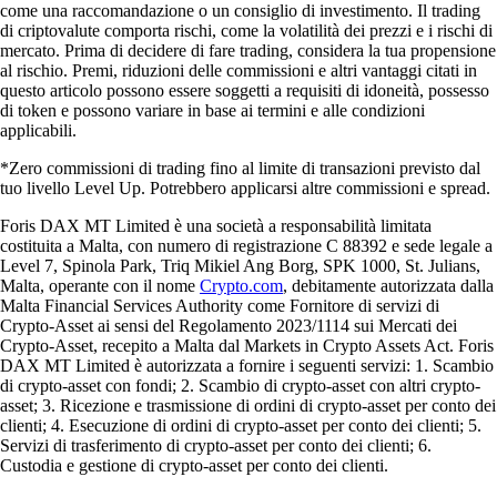
come una raccomandazione o un consiglio di investimento. Il trading
di criptovalute comporta rischi, come la volatilità dei prezzi e i rischi di
mercato. Prima di decidere di fare trading, considera la tua propensione
al rischio. Premi, riduzioni delle commissioni e altri vantaggi citati in
questo articolo possono essere soggetti a requisiti di idoneità, possesso
di token e possono variare in base ai termini e alle condizioni
applicabili.
*Zero commissioni di trading fino al limite di transazioni previsto dal
tuo livello Level Up. Potrebbero applicarsi altre commissioni e spread.
Foris DAX MT Limited è una società a responsabilità limitata
costituita a Malta, con numero di registrazione C 88392 e sede legale a
Level 7, Spinola Park, Triq Mikiel Ang Borg, SPK 1000, St. Julians,
Malta, operante con il nome
Crypto.com
, debitamente autorizzata dalla
Malta Financial Services Authority come Fornitore di servizi di
Crypto-Asset ai sensi del Regolamento 2023/1114 sui Mercati dei
Crypto-Asset, recepito a Malta dal Markets in Crypto Assets Act. Foris
DAX MT Limited è autorizzata a fornire i seguenti servizi: 1. Scambio
di crypto-asset con fondi; 2. Scambio di crypto-asset con altri crypto-
asset; 3. Ricezione e trasmissione di ordini di crypto-asset per conto dei
clienti; 4. Esecuzione di ordini di crypto-asset per conto dei clienti; 5.
Servizi di trasferimento di crypto-asset per conto dei clienti; 6.
Custodia e gestione di crypto-asset per conto dei clienti.