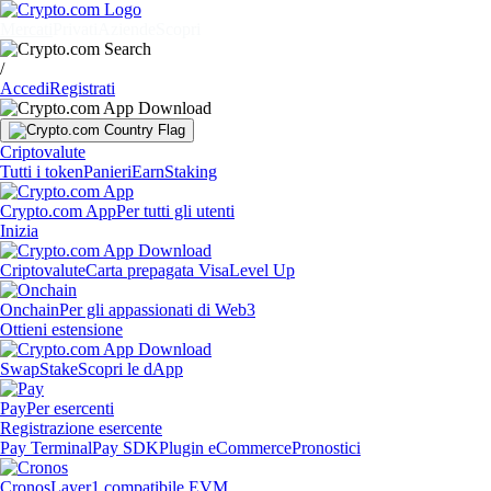
Mercati
Privati
Aziende
Scopri
/
Accedi
Registrati
Criptovalute
Tutti i token
Panieri
Earn
Staking
Crypto.com App
Per tutti gli utenti
Inizia
Criptovalute
Carta prepagata Visa
Level Up
Onchain
Per gli appassionati di Web3
Ottieni estensione
Swap
Stake
Scopri le dApp
Pay
Per esercenti
Registrazione esercente
Pay Terminal
Pay SDK
Plugin eCommerce
Pronostici
Cronos
Layer1 compatibile EVM