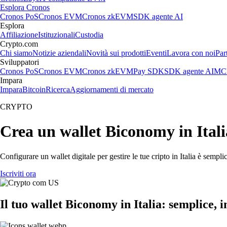
Esplora Cronos
Cronos PoS
Cronos EVM
Cronos zkEVM
SDK agente AI
Esplora
Affiliazione
Istituzionali
Custodia
Crypto.com
Chi siamo
Notizie aziendali
Novità sui prodotti
Eventi
Lavora con noi
Par
Sviluppatori
Cronos PoS
Cronos EVM
Cronos zkEVM
Pay SDK
SDK agente AI
MCP
Impara
Impara
Bitcoin
Ricerca
Aggiornamenti di mercato
CRYPTO
Crea un wallet Biconomy in Itali
Configurare un wallet digitale per gestire le tue cripto in Italia è semp
Iscriviti ora
Il tuo wallet Biconomy in Italia: semplice, i