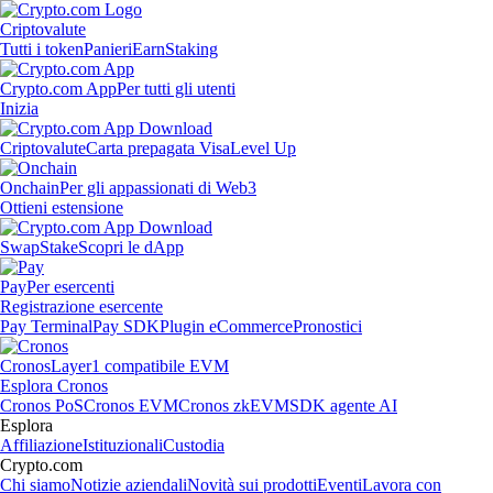
Criptovalute
Tutti i token
Panieri
Earn
Staking
Crypto.com App
Per tutti gli utenti
Inizia
Criptovalute
Carta prepagata Visa
Level Up
Onchain
Per gli appassionati di Web3
Ottieni estensione
Swap
Stake
Scopri le dApp
Pay
Per esercenti
Registrazione esercente
Pay Terminal
Pay SDK
Plugin eCommerce
Pronostici
Cronos
Layer1 compatibile EVM
Esplora Cronos
Cronos PoS
Cronos EVM
Cronos zkEVM
SDK agente AI
Esplora
Affiliazione
Istituzionali
Custodia
Crypto.com
Chi siamo
Notizie aziendali
Novità sui prodotti
Eventi
Lavora con