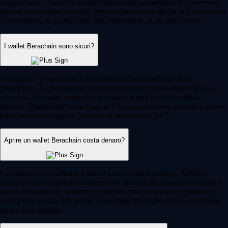
singolo asset, i moderni wallet multi-valuta permettono di conservare
diversi asset digitali insieme. app complete come quella di Crypto.com
ti consentono di gestire oltre 400 criptovalute in un unico posto.
I wallet Berachain sono sicuri?
Proteggere i propri asset è fondamentale nella gestione di un
portafoglio. È consigliabile scegliere provider che adottano misure di
sicurezza avanzate, come il cold storage e protocolli di verifica
rigorosi. Piattaforme come l'app di Crypto.com danno priorità a queste
funzioni per proteggere l'accesso al tuo account 24/7.
Aprire un wallet Berachain costa denaro?
Configurare un software wallet è generalmente gratuito. Sebbene
possano essere applicate commissioni di rete o di transazione quando
decidi di comprare, vendere o trasferire asset, scaricare e aprire un
account su piattaforme leader come l'app di Crypto.com non richiede
alcun costo iniziale.