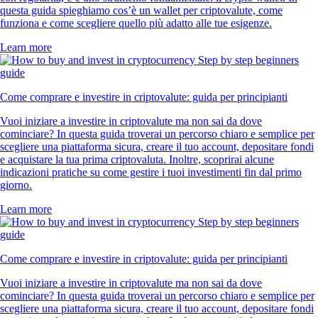
questa guida spieghiamo cos’è un wallet per criptovalute, come
funziona e come scegliere quello più adatto alle tue esigenze.
Learn more
Come comprare e investire in criptovalute: guida per principianti
Vuoi iniziare a investire in criptovalute ma non sai da dove
cominciare? In questa guida troverai un percorso chiaro e semplice per
scegliere una piattaforma sicura, creare il tuo account, depositare fondi
e acquistare la tua prima criptovaluta. Inoltre, scoprirai alcune
indicazioni pratiche su come gestire i tuoi investimenti fin dal primo
giorno.
Learn more
Come comprare e investire in criptovalute: guida per principianti
Vuoi iniziare a investire in criptovalute ma non sai da dove
cominciare? In questa guida troverai un percorso chiaro e semplice per
scegliere una piattaforma sicura, creare il tuo account, depositare fondi