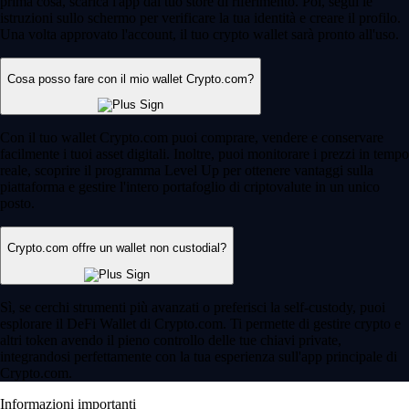
prima cosa, scarica l'app dal tuo store di riferimento. Poi, segui le
istruzioni sullo schermo per verificare la tua identità e creare il profilo.
Una volta approvato l'account, il tuo crypto wallet sarà pronto all'uso.
Cosa posso fare con il mio wallet Crypto.com?
Con il tuo wallet Crypto.com puoi comprare, vendere e conservare
facilmente i tuoi asset digitali. Inoltre, puoi monitorare i prezzi in tempo
reale, scoprire il programma Level Up per ottenere vantaggi sulla
piattaforma e gestire l'intero portafoglio di criptovalute in un unico
posto.
Crypto.com offre un wallet non custodial?
Sì, se cerchi strumenti più avanzati o preferisci la self-custody, puoi
esplorare il DeFi Wallet di Crypto.com. Ti permette di gestire crypto e
altri token avendo il pieno controllo delle tue chiavi private,
integrandosi perfettamente con la tua esperienza sull'app principale di
Crypto.com.
Informazioni importanti