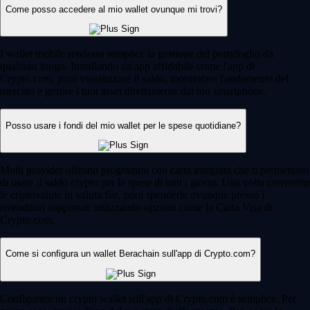
Come posso accedere al mio wallet ovunque mi trovi?
I wallet mobile rendono semplice la gestione del portafoglio da
qualsiasi luogo. Installando un'app affidabile come l'app di
Crypto.com, puoi visualizzare il saldo, monitorare l'andamento del
mercato e gestire i tuoi asset direttamente dal tuo smartphone.
Posso usare i fondi del mio wallet per le spese quotidiane?
Molti provider offrono programmi con carta integrata che ti permettono
di usare il saldo crypto per le spese di tutti i giorni. Una volta convertite
le criptovalute in valuta fiat, puoi spenderle ovunque presso i
rivenditori supportati utilizzando opzioni come la Carta Visa di
Crypto.com.
Come si configura un wallet Berachain sull'app di Crypto.com?
Configurare un crypto wallet sull'app di Crypto.com è semplice. Per