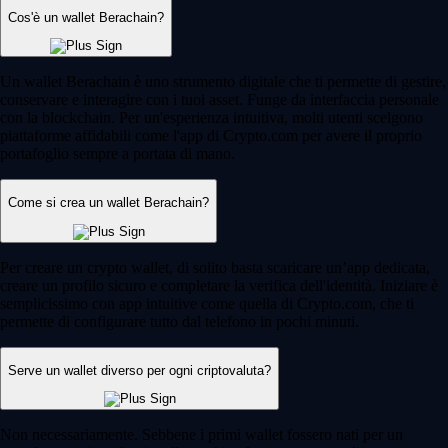
Cos'è un wallet Berachain?
Un wallet Berachain è uno strumento digitale che ti permette di gestire,
conservare e interagire con i tuoi asset. Funge da interfaccia personale
con la blockchain. Per un'esperienza intuitiva, molti utenti scelgono
piattaforme affidabili come l'app di Crypto.com per avere il proprio
portafoglio sempre a portata di mano.
Come si crea un wallet Berachain?
Per creare un crypto wallet, di solito basta scaricare un’app dedicata,
creare un profilo sicuro e completare la verifica dell'identità. Iniziare è
semplicissimo con app intuitive come quella di Crypto.com, che ti
permette di configurare tutto dal telefono in pochi minuti.
Serve un wallet diverso per ogni criptovaluta?
Non necessariamente. Sebbene i primi wallet fossero nati per un