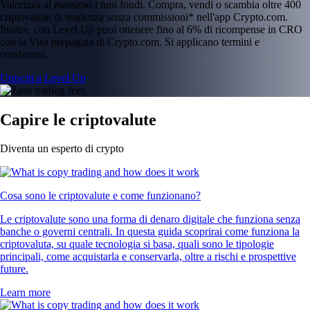
Valorizza al massimo i tuoi fondi. Compra, vendi o scambia oltre 400
criptovalute di tendenza senza commissioni* nell'app Crypto.com.
Inoltre, con Level Up puoi ottenere fino al 6% di ricompense in CRO
con la Visa prepagata di Crypto.com. Si applicano termini e
condizioni.
Unisciti a Level Up
Capire le criptovalute
Diventa un esperto di crypto
Cosa sono le criptovalute e come funzionano?
Le criptovalute sono una forma di denaro digitale che funziona senza
banche o governi centrali. In questa guida scoprirai come funziona la
criptovaluta, su quale tecnologia si basa, quali sono le tipologie
principali, come acquistarla e conservarla, oltre a rischi e prospettive
future.
Learn more