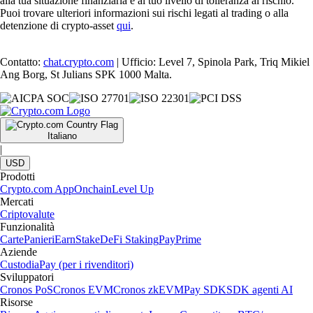
alla tua situazione finanziaria e al tuo livello di tolleranza al rischio.
Puoi trovare ulteriori informazioni sui rischi legati al trading o alla
detenzione di crypto-asset
qui
.
Contatto:
chat.crypto.com
| Ufficio: Level 7, Spinola Park, Triq Mikiel
Ang Borg, St Julians SPK 1000 Malta.
Italiano
|
USD
Prodotti
Crypto.com App
Onchain
Level Up
Mercati
Criptovalute
Funzionalità
Carte
Panieri
Earn
Stake
DeFi Staking
Pay
Prime
Aziende
Custodia
Pay (per i rivenditori)
Sviluppatori
Cronos PoS
Cronos EVM
Cronos zkEVM
Pay SDK
SDK agenti AI
Risorse