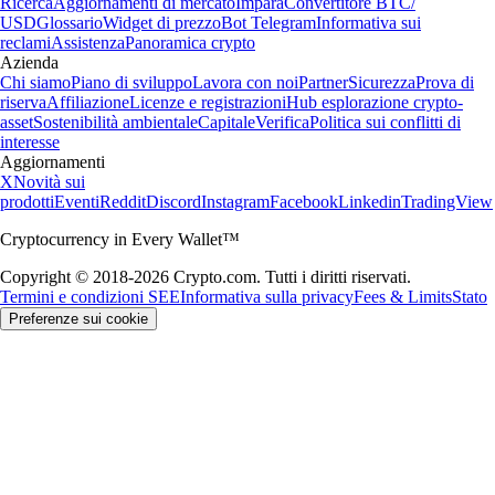
Ricerca
Aggiornamenti di mercato
Impara
Convertitore BTC/
USD
Glossario
Widget di prezzo
Bot Telegram
Informativa sui
reclami
Assistenza
Panoramica crypto
Azienda
Chi siamo
Piano di sviluppo
Lavora con noi
Partner
Sicurezza
Prova di
riserva
Affiliazione
Licenze e registrazioni
Hub esplorazione crypto-
asset
Sostenibilità ambientale
Capitale
Verifica
Politica sui conflitti di
interesse
Aggiornamenti
X
Novità sui
prodotti
Eventi
Reddit
Discord
Instagram
Facebook
Linkedin
TradingView
Cryptocurrency in Every Wallet™
Copyright © 2018-2026 Crypto.com. Tutti i diritti riservati.
Termini e condizioni SEE
Informativa sulla privacy
Fees & Limits
Stato
Preferenze sui cookie