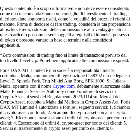
Questo contenuto è a scopo informativo e non deve essere considerato
come una raccomandazione o un consiglio di investimento. Il trading
di criptovalute comporta rischi, come la volatilità dei prezzi e i rischi di
mercato. Prima di decidere di fare trading, considera la tua propensione
al rischio. Premi, riduzioni delle commissioni e altri vantaggi citati in
questo articolo possono essere soggetti a requisiti di idoneità, possesso
di token e possono variare in base ai termini e alle condizioni
applicabili.
*Zero commissioni di trading fino al limite di transazioni previsto dal
tuo livello Level Up. Potrebbero applicarsi altre commissioni e spread.
Foris DAX MT Limited è una società a responsabilità limitata
costituita a Malta, con numero di registrazione C 88392 e sede legale a
Level 7, Spinola Park, Triq Mikiel Ang Borg, SPK 1000, St. Julians,
Malta, operante con il nome
Crypto.com
, debitamente autorizzata dalla
Malta Financial Services Authority come Fornitore di servizi di
Crypto-Asset ai sensi del Regolamento 2023/1114 sui Mercati dei
Crypto-Asset, recepito a Malta dal Markets in Crypto Assets Act. Foris
DAX MT Limited è autorizzata a fornire i seguenti servizi: 1. Scambio
di crypto-asset con fondi; 2. Scambio di crypto-asset con altri crypto-
asset; 3. Ricezione e trasmissione di ordini di crypto-asset per conto dei
clienti; 4. Esecuzione di ordini di crypto-asset per conto dei clienti; 5.
Servizi di trasferimento di crypto-asset per conto dei clienti; 6.