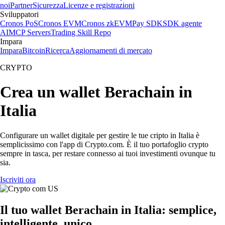
noi
Partner
Sicurezza
Licenze e registrazioni
Sviluppatori
Cronos PoS
Cronos EVM
Cronos zkEVM
Pay SDK
SDK agente
AI
MCP Servers
Trading Skill Repo
Impara
Impara
Bitcoin
Ricerca
Aggiornamenti di mercato
CRYPTO
Crea un wallet Berachain in
Italia
Configurare un wallet digitale per gestire le tue cripto in Italia è
semplicissimo con l'app di Crypto.com. È il tuo portafoglio crypto
sempre in tasca, per restare connesso ai tuoi investimenti ovunque tu
sia.
Iscriviti ora
Il tuo wallet Berachain in Italia: semplice,
intelligente, unico