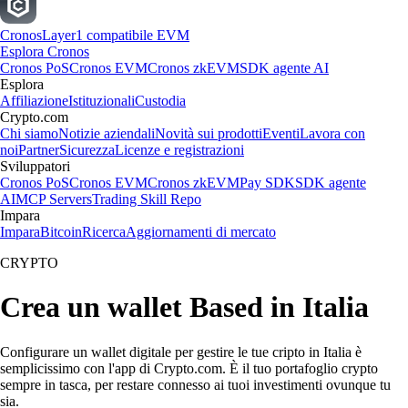
Cronos
Layer1 compatibile EVM
Esplora Cronos
Cronos PoS
Cronos EVM
Cronos zkEVM
SDK agente AI
Esplora
Affiliazione
Istituzionali
Custodia
Crypto.com
Chi siamo
Notizie aziendali
Novità sui prodotti
Eventi
Lavora con
noi
Partner
Sicurezza
Licenze e registrazioni
Sviluppatori
Cronos PoS
Cronos EVM
Cronos zkEVM
Pay SDK
SDK agente
AI
MCP Servers
Trading Skill Repo
Impara
Impara
Bitcoin
Ricerca
Aggiornamenti di mercato
CRYPTO
Crea un wallet Based in Italia
Configurare un wallet digitale per gestire le tue cripto in Italia è
semplicissimo con l'app di Crypto.com. È il tuo portafoglio crypto
sempre in tasca, per restare connesso ai tuoi investimenti ovunque tu
sia.