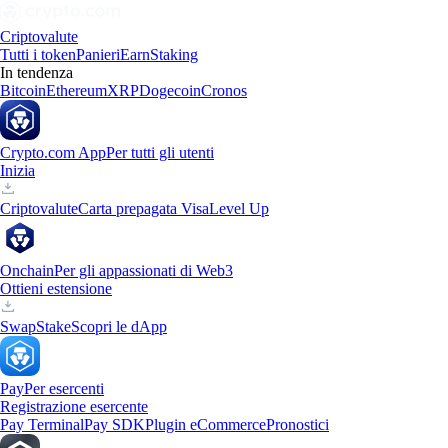
Criptovalute
Tutti i token
Panieri
Earn
Staking
In tendenza
Bitcoin
Ethereum
XRP
Dogecoin
Cronos
Crypto.com App
Per tutti gli utenti
Inizia
Criptovalute
Carta prepagata Visa
Level Up
Onchain
Per gli appassionati di Web3
Ottieni estensione
Swap
Stake
Scopri le dApp
Pay
Per esercenti
Registrazione esercente
Pay Terminal
Pay SDK
Plugin eCommerce
Pronostici