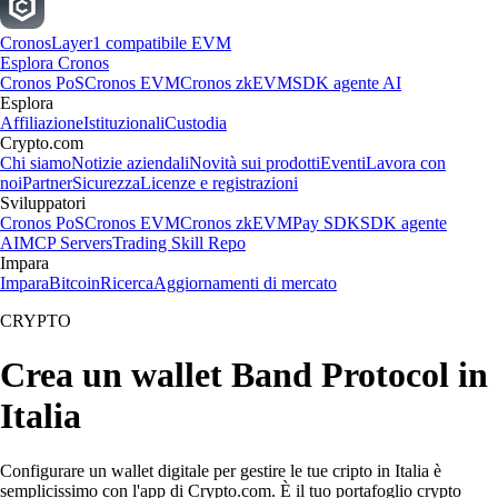
Cronos
Layer1 compatibile EVM
Esplora Cronos
Cronos PoS
Cronos EVM
Cronos zkEVM
SDK agente AI
Esplora
Affiliazione
Istituzionali
Custodia
Crypto.com
Chi siamo
Notizie aziendali
Novità sui prodotti
Eventi
Lavora con
noi
Partner
Sicurezza
Licenze e registrazioni
Sviluppatori
Cronos PoS
Cronos EVM
Cronos zkEVM
Pay SDK
SDK agente
AI
MCP Servers
Trading Skill Repo
Impara
Impara
Bitcoin
Ricerca
Aggiornamenti di mercato
CRYPTO
Crea un wallet Band Protocol in
Italia
Configurare un wallet digitale per gestire le tue cripto in Italia è
semplicissimo con l'app di Crypto.com. È il tuo portafoglio crypto