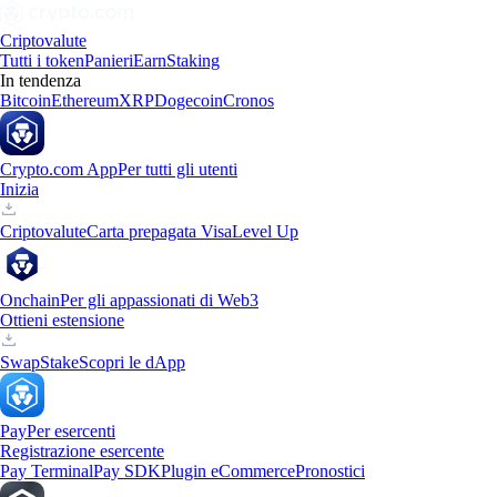
Criptovalute
Tutti i token
Panieri
Earn
Staking
In tendenza
Bitcoin
Ethereum
XRP
Dogecoin
Cronos
Crypto.com App
Per tutti gli utenti
Inizia
Criptovalute
Carta prepagata Visa
Level Up
Onchain
Per gli appassionati di Web3
Ottieni estensione
Swap
Stake
Scopri le dApp
Pay
Per esercenti
Registrazione esercente
Pay Terminal
Pay SDK
Plugin eCommerce
Pronostici