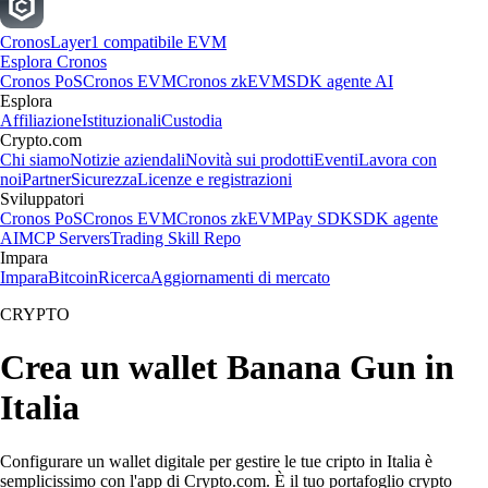
Cronos
Layer1 compatibile EVM
Esplora Cronos
Cronos PoS
Cronos EVM
Cronos zkEVM
SDK agente AI
Esplora
Affiliazione
Istituzionali
Custodia
Crypto.com
Chi siamo
Notizie aziendali
Novità sui prodotti
Eventi
Lavora con
noi
Partner
Sicurezza
Licenze e registrazioni
Sviluppatori
Cronos PoS
Cronos EVM
Cronos zkEVM
Pay SDK
SDK agente
AI
MCP Servers
Trading Skill Repo
Impara
Impara
Bitcoin
Ricerca
Aggiornamenti di mercato
CRYPTO
Crea un wallet Banana Gun in
Italia
Configurare un wallet digitale per gestire le tue cripto in Italia è
semplicissimo con l'app di Crypto.com. È il tuo portafoglio crypto