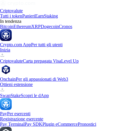
Criptovalute
Tutti i token
Panieri
Earn
Staking
In tendenza
Bitcoin
Ethereum
XRP
Dogecoin
Cronos
Crypto.com App
Per tutti gli utenti
Inizia
Criptovalute
Carta prepagata Visa
Level Up
Onchain
Per gli appassionati di Web3
Ottieni estensione
Swap
Stake
Scopri le dApp
Pay
Per esercenti
Registrazione esercente
Pay Terminal
Pay SDK
Plugin eCommerce
Pronostici