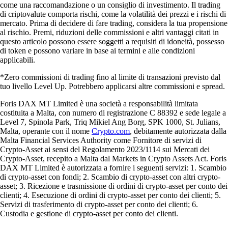
come una raccomandazione o un consiglio di investimento. Il trading
di criptovalute comporta rischi, come la volatilità dei prezzi e i rischi di
mercato. Prima di decidere di fare trading, considera la tua propensione
al rischio. Premi, riduzioni delle commissioni e altri vantaggi citati in
questo articolo possono essere soggetti a requisiti di idoneità, possesso
di token e possono variare in base ai termini e alle condizioni
applicabili.
*Zero commissioni di trading fino al limite di transazioni previsto dal
tuo livello Level Up. Potrebbero applicarsi altre commissioni e spread.
Foris DAX MT Limited è una società a responsabilità limitata
costituita a Malta, con numero di registrazione C 88392 e sede legale a
Level 7, Spinola Park, Triq Mikiel Ang Borg, SPK 1000, St. Julians,
Malta, operante con il nome
Crypto.com
, debitamente autorizzata dalla
Malta Financial Services Authority come Fornitore di servizi di
Crypto-Asset ai sensi del Regolamento 2023/1114 sui Mercati dei
Crypto-Asset, recepito a Malta dal Markets in Crypto Assets Act. Foris
DAX MT Limited è autorizzata a fornire i seguenti servizi: 1. Scambio
di crypto-asset con fondi; 2. Scambio di crypto-asset con altri crypto-
asset; 3. Ricezione e trasmissione di ordini di crypto-asset per conto dei
clienti; 4. Esecuzione di ordini di crypto-asset per conto dei clienti; 5.
Servizi di trasferimento di crypto-asset per conto dei clienti; 6.
Custodia e gestione di crypto-asset per conto dei clienti.