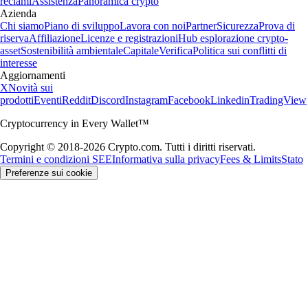
reclami
Assistenza
Panoramica crypto
Azienda
Chi siamo
Piano di sviluppo
Lavora con noi
Partner
Sicurezza
Prova di
riserva
Affiliazione
Licenze e registrazioni
Hub esplorazione crypto-
asset
Sostenibilità ambientale
Capitale
Verifica
Politica sui conflitti di
interesse
Aggiornamenti
X
Novità sui
prodotti
Eventi
Reddit
Discord
Instagram
Facebook
Linkedin
TradingView
Cryptocurrency in Every Wallet™
Copyright © 2018-2026 Crypto.com. Tutti i diritti riservati.
Termini e condizioni SEE
Informativa sulla privacy
Fees & Limits
Stato
Preferenze sui cookie