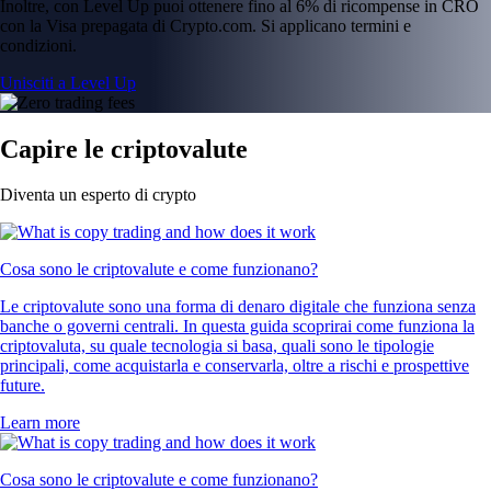
Inoltre, con Level Up puoi ottenere fino al 6% di ricompense in CRO
con la Visa prepagata di Crypto.com. Si applicano termini e
condizioni.
Unisciti a Level Up
Capire le criptovalute
Diventa un esperto di crypto
Cosa sono le criptovalute e come funzionano?
Le criptovalute sono una forma di denaro digitale che funziona senza
banche o governi centrali. In questa guida scoprirai come funziona la
criptovaluta, su quale tecnologia si basa, quali sono le tipologie
principali, come acquistarla e conservarla, oltre a rischi e prospettive
future.
Learn more
Cosa sono le criptovalute e come funzionano?