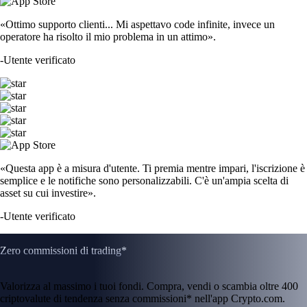
«Ottimo supporto clienti... Mi aspettavo code infinite, invece un
operatore ha risolto il mio problema in un attimo».
-
Utente verificato
«Questa app è a misura d'utente. Ti premia mentre impari, l'iscrizione è
semplice e le notifiche sono personalizzabili. C'è un'ampia scelta di
asset su cui investire».
-
Utente verificato
Zero commissioni di trading*
Valorizza al massimo i tuoi fondi. Compra, vendi o scambia oltre 400
criptovalute di tendenza senza commissioni* nell'app Crypto.com.