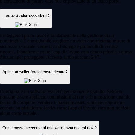
ti consentono di gestire oltre 400 criptovalute in un unico posto.
I wallet Axelar sono sicuri?
Proteggere i propri asset è fondamentale nella gestione di un
portafoglio. È consigliabile scegliere provider che adottano misure di
sicurezza avanzate, come il cold storage e protocolli di verifica
rigorosi. Piattaforme come l'app di Crypto.com danno priorità a queste
funzioni per proteggere l'accesso al tuo account 24/7.
Aprire un wallet Axelar costa denaro?
Configurare un software wallet è generalmente gratuito. Sebbene
possano essere applicate commissioni di rete o di transazione quando
decidi di comprare, vendere o trasferire asset, scaricare e aprire un
account su piattaforme leader come l'app di Crypto.com non richiede
alcun costo iniziale.
Come posso accedere al mio wallet ovunque mi trovi?