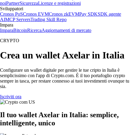
noi
Partner
Sicurezza
Licenze e registrazioni
Sviluppatori
Cronos PoS
Cronos EVM
Cronos zkEVM
Pay SDK
SDK agente
AI
MCP Servers
Trading Skill Repo
Impara
Impara
Bitcoin
Ricerca
Aggiornamenti di mercato
CRYPTO
Crea un wallet Axelar in Italia
Configurare un wallet digitale per gestire le tue cripto in Italia è
semplicissimo con l'app di Crypto.com. È il tuo portafoglio crypto
sempre in tasca, per restare connesso ai tuoi investimenti ovunque tu
sia.
Iscriviti ora
Il tuo wallet Axelar in Italia: semplice,
intelligente, unico