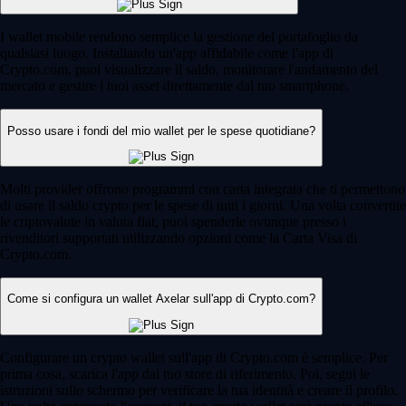
I wallet mobile rendono semplice la gestione del portafoglio da
qualsiasi luogo. Installando un'app affidabile come l'app di
Crypto.com, puoi visualizzare il saldo, monitorare l'andamento del
mercato e gestire i tuoi asset direttamente dal tuo smartphone.
Posso usare i fondi del mio wallet per le spese quotidiane?
Molti provider offrono programmi con carta integrata che ti permettono
di usare il saldo crypto per le spese di tutti i giorni. Una volta convertite
le criptovalute in valuta fiat, puoi spenderle ovunque presso i
rivenditori supportati utilizzando opzioni come la Carta Visa di
Crypto.com.
Come si configura un wallet Axelar sull'app di Crypto.com?
Configurare un crypto wallet sull'app di Crypto.com è semplice. Per
prima cosa, scarica l'app dal tuo store di riferimento. Poi, segui le
istruzioni sullo schermo per verificare la tua identità e creare il profilo.