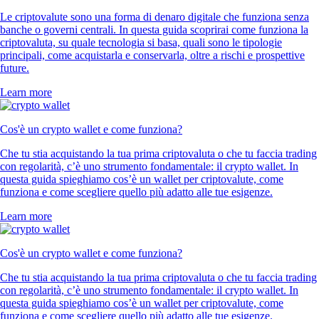
Le criptovalute sono una forma di denaro digitale che funziona senza
banche o governi centrali. In questa guida scoprirai come funziona la
criptovaluta, su quale tecnologia si basa, quali sono le tipologie
principali, come acquistarla e conservarla, oltre a rischi e prospettive
future.
Learn more
Cos'è un crypto wallet e come funziona?
Che tu stia acquistando la tua prima criptovaluta o che tu faccia trading
con regolarità, c’è uno strumento fondamentale: il crypto wallet. In
questa guida spieghiamo cos’è un wallet per criptovalute, come
funziona e come scegliere quello più adatto alle tue esigenze.
Learn more
Cos'è un crypto wallet e come funziona?
Che tu stia acquistando la tua prima criptovaluta o che tu faccia trading
con regolarità, c’è uno strumento fondamentale: il crypto wallet. In
questa guida spieghiamo cos’è un wallet per criptovalute, come
funziona e come scegliere quello più adatto alle tue esigenze.