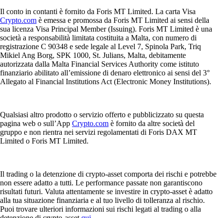
Il conto in contanti è fornito da Foris MT Limited. La carta Visa
Crypto.com
è emessa e promossa da Foris MT Limited ai sensi della
sua licenza Visa Principal Member (Issuing). Foris MT Limited è una
società a responsabilità limitata costituita a Malta, con numero di
registrazione C 90348 e sede legale al Level 7, Spinola Park, Triq
Mikiel Ang Borg, SPK 1000, St. Julians, Malta, debitamente
autorizzata dalla Malta Financial Services Authority come istituto
finanziario abilitato all’emissione di denaro elettronico ai sensi del 3°
Allegato al Financial Institutions Act (Electronic Money Institutions).
Qualsiasi altro prodotto o servizio offerto e pubblicizzato su questa
pagina web o sull’App
Crypto.com
è fornito da altre società del
gruppo e non rientra nei servizi regolamentati di Foris DAX MT
Limited o Foris MT Limited.
Il trading o la detenzione di crypto-asset comporta dei rischi e potrebbe
non essere adatto a tutti. Le performance passate non garantiscono
risultati futuri. Valuta attentamente se investire in crypto-asset è adatto
alla tua situazione finanziaria e al tuo livello di tolleranza al rischio.
Puoi trovare ulteriori informazioni sui rischi legati al trading o alla
detenzione di crypto-asset
qui
.