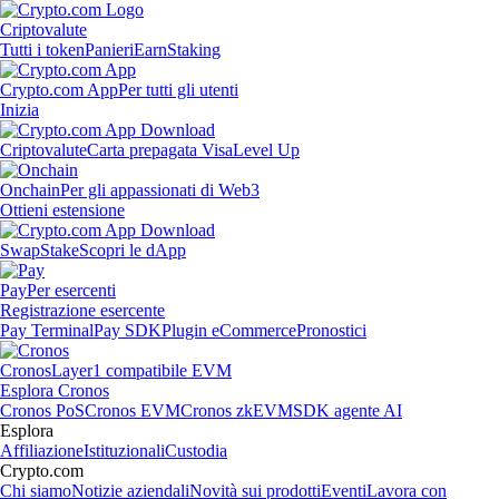
Criptovalute
Tutti i token
Panieri
Earn
Staking
Crypto.com App
Per tutti gli utenti
Inizia
Criptovalute
Carta prepagata Visa
Level Up
Onchain
Per gli appassionati di Web3
Ottieni estensione
Swap
Stake
Scopri le dApp
Pay
Per esercenti
Registrazione esercente
Pay Terminal
Pay SDK
Plugin eCommerce
Pronostici
Cronos
Layer1 compatibile EVM
Esplora Cronos
Cronos PoS
Cronos EVM
Cronos zkEVM
SDK agente AI
Esplora
Affiliazione
Istituzionali
Custodia
Crypto.com
Chi siamo
Notizie aziendali
Novità sui prodotti
Eventi
Lavora con