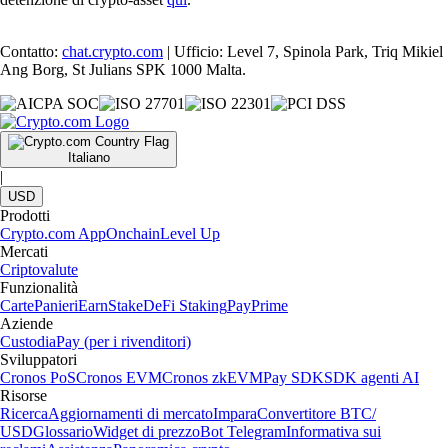
Contatto:
chat.crypto.com
| Ufficio: Level 7, Spinola Park, Triq Mikiel
Ang Borg, St Julians SPK 1000 Malta.
Italiano
|
USD
Prodotti
Crypto.com App
Onchain
Level Up
Mercati
Criptovalute
Funzionalità
Carte
Panieri
Earn
Stake
DeFi Staking
Pay
Prime
Aziende
Custodia
Pay (per i rivenditori)
Sviluppatori
Cronos PoS
Cronos EVM
Cronos zkEVM
Pay SDK
SDK agenti AI
Risorse
Ricerca
Aggiornamenti di mercato
Impara
Convertitore BTC/
USD
Glossario
Widget di prezzo
Bot Telegram
Informativa sui