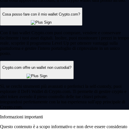
Una volta approvato l'account, il tuo crypto wallet sarà pronto all'uso.
Cosa posso fare con il mio wallet Crypto.com?
Con il tuo wallet Crypto.com puoi comprare, vendere e conservare
facilmente i tuoi asset digitali. Inoltre, puoi monitorare i prezzi in tempo
reale, scoprire il programma Level Up per ottenere vantaggi sulla
piattaforma e gestire l'intero portafoglio di criptovalute in un unico
posto.
Crypto.com offre un wallet non custodial?
Sì, se cerchi strumenti più avanzati o preferisci la self-custody, puoi
esplorare il DeFi Wallet di Crypto.com. Ti permette di gestire crypto e
altri token avendo il pieno controllo delle tue chiavi private,
integrandosi perfettamente con la tua esperienza sull'app principale di
Crypto.com.
Informazioni importanti
Questo contenuto è a scopo informativo e non deve essere considerato