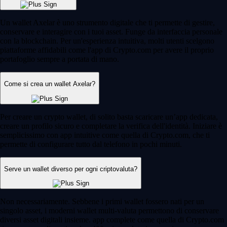
Un wallet Axelar è uno strumento digitale che ti permette di gestire,
conservare e interagire con i tuoi asset. Funge da interfaccia personale
con la blockchain. Per un'esperienza intuitiva, molti utenti scelgono
piattaforme affidabili come l'app di Crypto.com per avere il proprio
portafoglio sempre a portata di mano.
Come si crea un wallet Axelar?
Per creare un crypto wallet, di solito basta scaricare un’app dedicata,
creare un profilo sicuro e completare la verifica dell'identità. Iniziare è
semplicissimo con app intuitive come quella di Crypto.com, che ti
permette di configurare tutto dal telefono in pochi minuti.
Serve un wallet diverso per ogni criptovaluta?
Non necessariamente. Sebbene i primi wallet fossero nati per un
singolo asset, i moderni wallet multi-valuta permettono di conservare
diversi asset digitali insieme. app complete come quella di Crypto.com