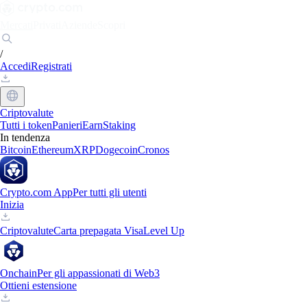
Mercati
Privati
Aziende
Scopri
/
Accedi
Registrati
Criptovalute
Tutti i token
Panieri
Earn
Staking
In tendenza
Bitcoin
Ethereum
XRP
Dogecoin
Cronos
Crypto.com App
Per tutti gli utenti
Inizia
Criptovalute
Carta prepagata Visa
Level Up
Onchain
Per gli appassionati di Web3
Ottieni estensione