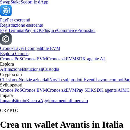
Swap
Stake
Scopri le dApp
Pay
Per esercenti
Registrazione esercente
Pay Terminal
Pay SDK
Plugin eCommerce
Pronostici
Cronos
Layer1 compatibile EVM
Esplora Cronos
Cronos PoS
Cronos EVM
Cronos zkEVM
SDK agente AI
Esplora
Affiliazione
Istituzionali
Custodia
Crypto.com
Chi siamo
Notizie aziendali
Novità sui prodotti
Eventi
Lavora con noi
Par
Sviluppatori
Cronos PoS
Cronos EVM
Cronos zkEVM
Pay SDK
SDK agente AI
MCP
Impara
Impara
Bitcoin
Ricerca
Aggiornamenti di mercato
CRYPTO
Crea un wallet Avantis in Italia