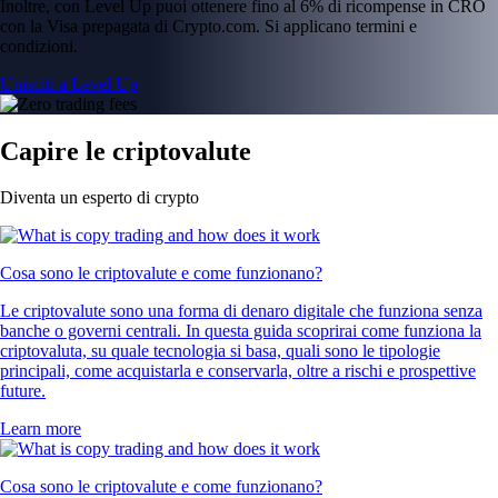
Inoltre, con Level Up puoi ottenere fino al 6% di ricompense in CRO
con la Visa prepagata di Crypto.com. Si applicano termini e
condizioni.
Unisciti a Level Up
Capire le criptovalute
Diventa un esperto di crypto
Cosa sono le criptovalute e come funzionano?
Le criptovalute sono una forma di denaro digitale che funziona senza
banche o governi centrali. In questa guida scoprirai come funziona la
criptovaluta, su quale tecnologia si basa, quali sono le tipologie
principali, come acquistarla e conservarla, oltre a rischi e prospettive
future.
Learn more
Cosa sono le criptovalute e come funzionano?