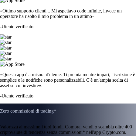
«Ottimo supporto clienti... Mi aspettavo code infinite, invece un
operatore ha risolto il mio problema in un attimo».
-
Utente verificato
«Questa app è a misura d'utente. Ti premia mentre impari, l'iscrizione è
semplice e le notifiche sono personalizzabili. C'è un'ampia scelta di
asset su cui investire».
-
Utente verificato
Zero commissioni di trading*
Valorizza al massimo i tuoi fondi. Compra, vendi o scambia oltre 400
criptovalute di tendenza senza commissioni* nell'app Crypto.com.