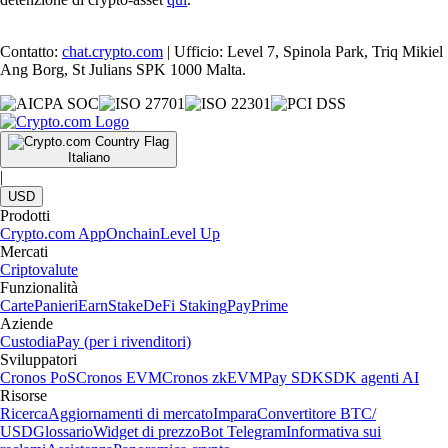
Contatto:
chat.crypto.com
| Ufficio: Level 7, Spinola Park, Triq Mikiel
Ang Borg, St Julians SPK 1000 Malta.
Italiano
|
USD
Prodotti
Crypto.com App
Onchain
Level Up
Mercati
Criptovalute
Funzionalità
Carte
Panieri
Earn
Stake
DeFi Staking
Pay
Prime
Aziende
Custodia
Pay (per i rivenditori)
Sviluppatori
Cronos PoS
Cronos EVM
Cronos zkEVM
Pay SDK
SDK agenti AI
Risorse
Ricerca
Aggiornamenti di mercato
Impara
Convertitore BTC/
USD
Glossario
Widget di prezzo
Bot Telegram
Informativa sui