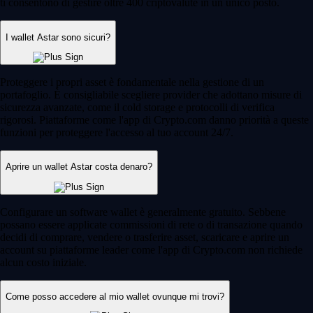
ti consentono di gestire oltre 400 criptovalute in un unico posto.
I wallet Astar sono sicuri?
Proteggere i propri asset è fondamentale nella gestione di un
portafoglio. È consigliabile scegliere provider che adottano misure di
sicurezza avanzate, come il cold storage e protocolli di verifica
rigorosi. Piattaforme come l'app di Crypto.com danno priorità a queste
funzioni per proteggere l'accesso al tuo account 24/7.
Aprire un wallet Astar costa denaro?
Configurare un software wallet è generalmente gratuito. Sebbene
possano essere applicate commissioni di rete o di transazione quando
decidi di comprare, vendere o trasferire asset, scaricare e aprire un
account su piattaforme leader come l'app di Crypto.com non richiede
alcun costo iniziale.
Come posso accedere al mio wallet ovunque mi trovi?