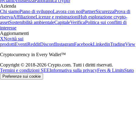
reclami
Assistenza
Panoramica crypto
Azienda
Chi siamo
Piano di sviluppo
Lavora con noi
Partner
Sicurezza
Prova di
riserva
Affiliazione
Licenze e registrazioni
Hub esplorazione crypto-
asset
Sostenibilità ambientale
Capitale
Verifica
Politica sui conflitti di
interesse
Aggiornamenti
X
Novità sui
prodotti
Eventi
Reddit
Discord
Instagram
Facebook
Linkedin
TradingView
Cryptocurrency in Every Wallet™
Copyright © 2018-2026 Crypto.com. Tutti i diritti riservati.
Termini e condizioni SEE
Informativa sulla privacy
Fees & Limits
Stato
Preferenze sui cookie