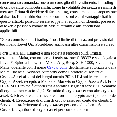
come una raccomandazione o un consiglio di investimento. Il trading
di criptovalute comporta rischi, come la volatilità dei prezzi e i rischi di
mercato. Prima di decidere di fare trading, considera la tua propensione
al rischio. Premi, riduzioni delle commissioni e altri vantaggi citati in
questo articolo possono essere soggetti a requisiti di idoneità, possesso
di token e possono variare in base ai termini e alle condizioni
applicabili.
*Zero commissioni di trading fino al limite di transazioni previsto dal
tuo livello Level Up. Potrebbero applicarsi altre commissioni e spread.
Foris DAX MT Limited è una società a responsabilità limitata
costituita a Malta, con numero di registrazione C 88392 e sede legale a
Level 7, Spinola Park, Triq Mikiel Ang Borg, SPK 1000, St. Julians,
Malta, operante con il nome
Crypto.com
, debitamente autorizzata dalla
Malta Financial Services Authority come Fornitore di servizi di
Crypto-Asset ai sensi del Regolamento 2023/1114 sui Mercati dei
Crypto-Asset, recepito a Malta dal Markets in Crypto Assets Act. Foris
DAX MT Limited è autorizzata a fornire i seguenti servizi: 1. Scambio
di crypto-asset con fondi; 2. Scambio di crypto-asset con altri crypto-
asset; 3. Ricezione e trasmissione di ordini di crypto-asset per conto dei
clienti; 4. Esecuzione di ordini di crypto-asset per conto dei clienti; 5.
Servizi di trasferimento di crypto-asset per conto dei clienti; 6.
Custodia e gestione di crypto-asset per conto dei clienti.