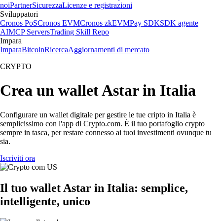
noi
Partner
Sicurezza
Licenze e registrazioni
Sviluppatori
Cronos PoS
Cronos EVM
Cronos zkEVM
Pay SDK
SDK agente
AI
MCP Servers
Trading Skill Repo
Impara
Impara
Bitcoin
Ricerca
Aggiornamenti di mercato
CRYPTO
Crea un wallet Astar in Italia
Configurare un wallet digitale per gestire le tue cripto in Italia è
semplicissimo con l'app di Crypto.com. È il tuo portafoglio crypto
sempre in tasca, per restare connesso ai tuoi investimenti ovunque tu
sia.
Iscriviti ora
Il tuo wallet Astar in Italia: semplice,
intelligente, unico