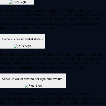
Un wallet Astar è uno strumento digitale che ti permette di gestire,
conservare e interagire con i tuoi asset. Funge da interfaccia personale
con la blockchain. Per un'esperienza intuitiva, molti utenti scelgono
piattaforme affidabili come l'app di Crypto.com per avere il proprio
portafoglio sempre a portata di mano.
Come si crea un wallet Astar?
Per creare un crypto wallet, di solito basta scaricare un’app dedicata,
creare un profilo sicuro e completare la verifica dell'identità. Iniziare è
semplicissimo con app intuitive come quella di Crypto.com, che ti
permette di configurare tutto dal telefono in pochi minuti.
Serve un wallet diverso per ogni criptovaluta?
Non necessariamente. Sebbene i primi wallet fossero nati per un
singolo asset, i moderni wallet multi-valuta permettono di conservare
diversi asset digitali insieme. app complete come quella di Crypto.com