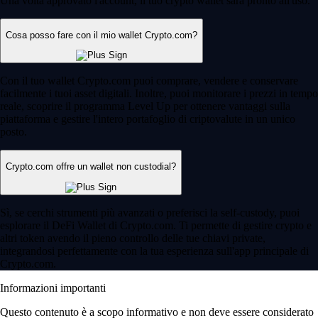
Una volta approvato l'account, il tuo crypto wallet sarà pronto all'uso.
Cosa posso fare con il mio wallet Crypto.com?
Con il tuo wallet Crypto.com puoi comprare, vendere e conservare
facilmente i tuoi asset digitali. Inoltre, puoi monitorare i prezzi in tempo
reale, scoprire il programma Level Up per ottenere vantaggi sulla
piattaforma e gestire l'intero portafoglio di criptovalute in un unico
posto.
Crypto.com offre un wallet non custodial?
Sì, se cerchi strumenti più avanzati o preferisci la self-custody, puoi
esplorare il DeFi Wallet di Crypto.com. Ti permette di gestire crypto e
altri token avendo il pieno controllo delle tue chiavi private,
integrandosi perfettamente con la tua esperienza sull'app principale di
Crypto.com.
Informazioni importanti
Questo contenuto è a scopo informativo e non deve essere considerato