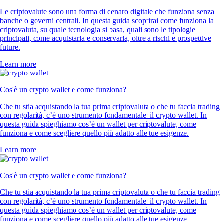
Le criptovalute sono una forma di denaro digitale che funziona senza
banche o governi centrali. In questa guida scoprirai come funziona la
criptovaluta, su quale tecnologia si basa, quali sono le tipologie
principali, come acquistarla e conservarla, oltre a rischi e prospettive
future.
Learn more
Cos'è un crypto wallet e come funziona?
Che tu stia acquistando la tua prima criptovaluta o che tu faccia trading
con regolarità, c’è uno strumento fondamentale: il crypto wallet. In
questa guida spieghiamo cos’è un wallet per criptovalute, come
funziona e come scegliere quello più adatto alle tue esigenze.
Learn more
Cos'è un crypto wallet e come funziona?
Che tu stia acquistando la tua prima criptovaluta o che tu faccia trading
con regolarità, c’è uno strumento fondamentale: il crypto wallet. In
questa guida spieghiamo cos’è un wallet per criptovalute, come
funziona e come scegliere quello più adatto alle tue esigenze.