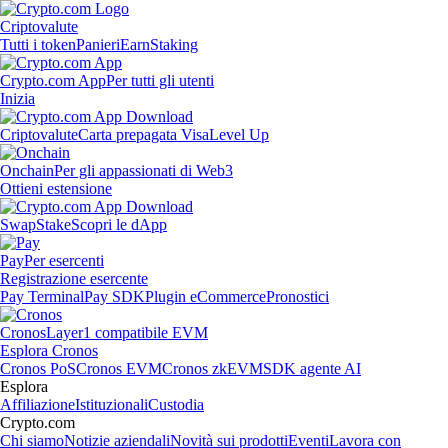
Criptovalute
Tutti i token
Panieri
Earn
Staking
Crypto.com App
Per tutti gli utenti
Inizia
Criptovalute
Carta prepagata Visa
Level Up
Onchain
Per gli appassionati di Web3
Ottieni estensione
Swap
Stake
Scopri le dApp
Pay
Per esercenti
Registrazione esercente
Pay Terminal
Pay SDK
Plugin eCommerce
Pronostici
Cronos
Layer1 compatibile EVM
Esplora Cronos
Cronos PoS
Cronos EVM
Cronos zkEVM
SDK agente AI
Esplora
Affiliazione
Istituzionali
Custodia
Crypto.com
Chi siamo
Notizie aziendali
Novità sui prodotti
Eventi
Lavora con