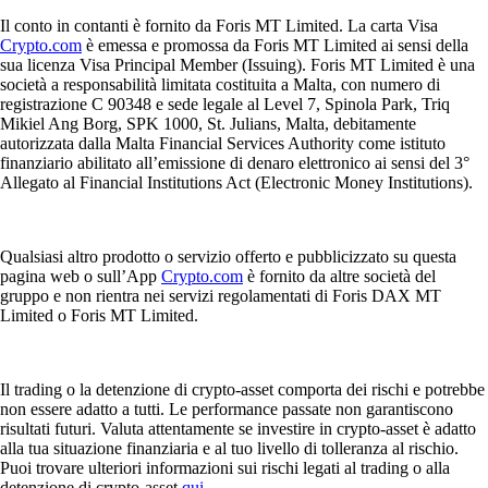
Il conto in contanti è fornito da Foris MT Limited. La carta Visa
Crypto.com
è emessa e promossa da Foris MT Limited ai sensi della
sua licenza Visa Principal Member (Issuing). Foris MT Limited è una
società a responsabilità limitata costituita a Malta, con numero di
registrazione C 90348 e sede legale al Level 7, Spinola Park, Triq
Mikiel Ang Borg, SPK 1000, St. Julians, Malta, debitamente
autorizzata dalla Malta Financial Services Authority come istituto
finanziario abilitato all’emissione di denaro elettronico ai sensi del 3°
Allegato al Financial Institutions Act (Electronic Money Institutions).
Qualsiasi altro prodotto o servizio offerto e pubblicizzato su questa
pagina web o sull’App
Crypto.com
è fornito da altre società del
gruppo e non rientra nei servizi regolamentati di Foris DAX MT
Limited o Foris MT Limited.
Il trading o la detenzione di crypto-asset comporta dei rischi e potrebbe
non essere adatto a tutti. Le performance passate non garantiscono
risultati futuri. Valuta attentamente se investire in crypto-asset è adatto
alla tua situazione finanziaria e al tuo livello di tolleranza al rischio.
Puoi trovare ulteriori informazioni sui rischi legati al trading o alla
detenzione di crypto-asset
qui
.