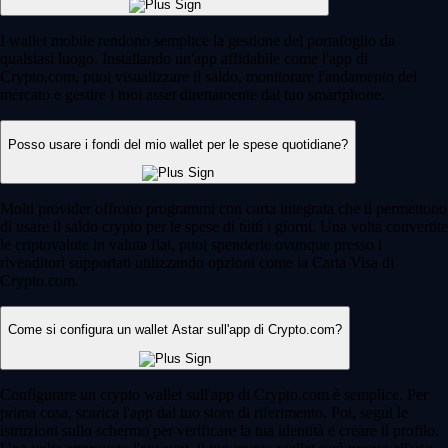
I wallet mobile rendono semplice la gestione del portafoglio da
qualsiasi luogo. Installando un'app affidabile come l'app di
Crypto.com, puoi visualizzare il saldo, monitorare l'andamento del
mercato e gestire i tuoi asset direttamente dal tuo smartphone.
Posso usare i fondi del mio wallet per le spese quotidiane?
Molti provider offrono programmi con carta integrata che ti permettono
di usare il saldo crypto per le spese di tutti i giorni. Una volta convertite
le criptovalute in valuta fiat, puoi spenderle ovunque presso i
rivenditori supportati utilizzando opzioni come la Carta Visa di
Crypto.com.
Come si configura un wallet Astar sull'app di Crypto.com?
Configurare un crypto wallet sull'app di Crypto.com è semplice. Per
prima cosa, scarica l'app dal tuo store di riferimento. Poi, segui le
istruzioni sullo schermo per verificare la tua identità e creare il profilo.