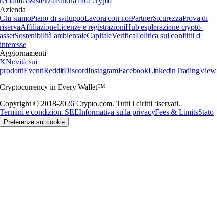
reclami
Assistenza
Panoramica crypto
Azienda
Chi siamo
Piano di sviluppo
Lavora con noi
Partner
Sicurezza
Prova di
riserva
Affiliazione
Licenze e registrazioni
Hub esplorazione crypto-
asset
Sostenibilità ambientale
Capitale
Verifica
Politica sui conflitti di
interesse
Aggiornamenti
X
Novità sui
prodotti
Eventi
Reddit
Discord
Instagram
Facebook
Linkedin
TradingView
Cryptocurrency in Every Wallet™
Copyright © 2018-2026 Crypto.com. Tutti i diritti riservati.
Termini e condizioni SEE
Informativa sulla privacy
Fees & Limits
Stato
Preferenze sui cookie