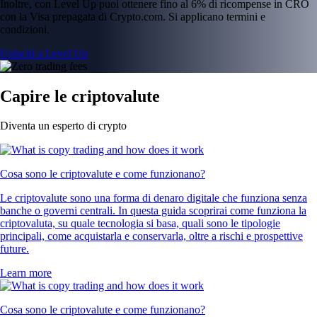
Inoltre, con Level Up puoi ottenere fino al 6% di ricompense in CRO
con la Visa prepagata di Crypto.com. Si applicano termini e
condizioni.
Unisciti a Level Up
Capire le criptovalute
Diventa un esperto di crypto
Cosa sono le criptovalute e come funzionano?
Le criptovalute sono una forma di denaro digitale che funziona senza
banche o governi centrali. In questa guida scoprirai come funziona la
criptovaluta, su quale tecnologia si basa, quali sono le tipologie
principali, come acquistarla e conservarla, oltre a rischi e prospettive
future.
Learn more
Cosa sono le criptovalute e come funzionano?