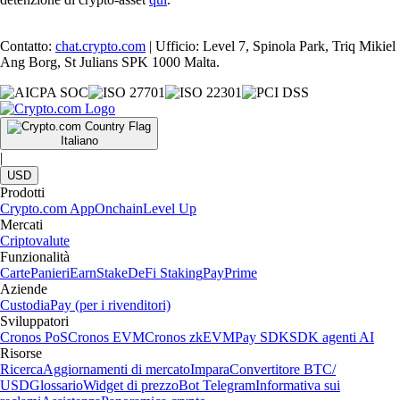
Contatto:
chat.crypto.com
| Ufficio: Level 7, Spinola Park, Triq Mikiel
Ang Borg, St Julians SPK 1000 Malta.
Italiano
|
USD
Prodotti
Crypto.com App
Onchain
Level Up
Mercati
Criptovalute
Funzionalità
Carte
Panieri
Earn
Stake
DeFi Staking
Pay
Prime
Aziende
Custodia
Pay (per i rivenditori)
Sviluppatori
Cronos PoS
Cronos EVM
Cronos zkEVM
Pay SDK
SDK agenti AI
Risorse
Ricerca
Aggiornamenti di mercato
Impara
Convertitore BTC/
USD
Glossario
Widget di prezzo
Bot Telegram
Informativa sui