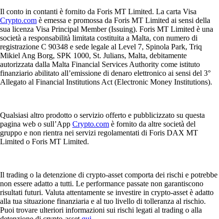
Il conto in contanti è fornito da Foris MT Limited. La carta Visa
Crypto.com
è emessa e promossa da Foris MT Limited ai sensi della
sua licenza Visa Principal Member (Issuing). Foris MT Limited è una
società a responsabilità limitata costituita a Malta, con numero di
registrazione C 90348 e sede legale al Level 7, Spinola Park, Triq
Mikiel Ang Borg, SPK 1000, St. Julians, Malta, debitamente
autorizzata dalla Malta Financial Services Authority come istituto
finanziario abilitato all’emissione di denaro elettronico ai sensi del 3°
Allegato al Financial Institutions Act (Electronic Money Institutions).
Qualsiasi altro prodotto o servizio offerto e pubblicizzato su questa
pagina web o sull’App
Crypto.com
è fornito da altre società del
gruppo e non rientra nei servizi regolamentati di Foris DAX MT
Limited o Foris MT Limited.
Il trading o la detenzione di crypto-asset comporta dei rischi e potrebbe
non essere adatto a tutti. Le performance passate non garantiscono
risultati futuri. Valuta attentamente se investire in crypto-asset è adatto
alla tua situazione finanziaria e al tuo livello di tolleranza al rischio.
Puoi trovare ulteriori informazioni sui rischi legati al trading o alla
detenzione di crypto-asset
qui
.