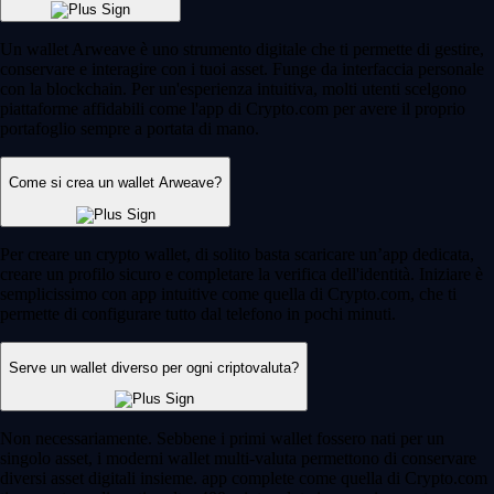
Un wallet Arweave è uno strumento digitale che ti permette di gestire,
conservare e interagire con i tuoi asset. Funge da interfaccia personale
con la blockchain. Per un'esperienza intuitiva, molti utenti scelgono
piattaforme affidabili come l'app di Crypto.com per avere il proprio
portafoglio sempre a portata di mano.
Come si crea un wallet Arweave?
Per creare un crypto wallet, di solito basta scaricare un’app dedicata,
creare un profilo sicuro e completare la verifica dell'identità. Iniziare è
semplicissimo con app intuitive come quella di Crypto.com, che ti
permette di configurare tutto dal telefono in pochi minuti.
Serve un wallet diverso per ogni criptovaluta?
Non necessariamente. Sebbene i primi wallet fossero nati per un
singolo asset, i moderni wallet multi-valuta permettono di conservare
diversi asset digitali insieme. app complete come quella di Crypto.com