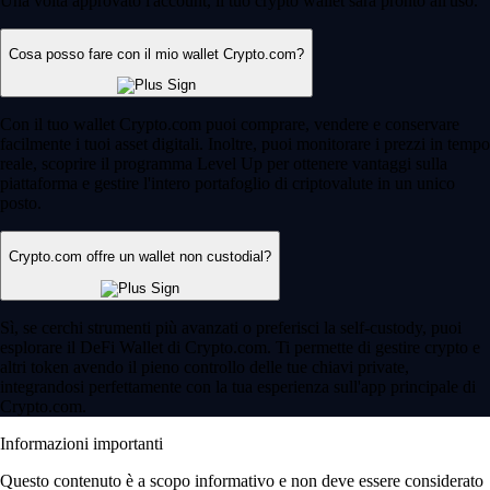
Una volta approvato l'account, il tuo crypto wallet sarà pronto all'uso.
Cosa posso fare con il mio wallet Crypto.com?
Con il tuo wallet Crypto.com puoi comprare, vendere e conservare
facilmente i tuoi asset digitali. Inoltre, puoi monitorare i prezzi in tempo
reale, scoprire il programma Level Up per ottenere vantaggi sulla
piattaforma e gestire l'intero portafoglio di criptovalute in un unico
posto.
Crypto.com offre un wallet non custodial?
Sì, se cerchi strumenti più avanzati o preferisci la self-custody, puoi
esplorare il DeFi Wallet di Crypto.com. Ti permette di gestire crypto e
altri token avendo il pieno controllo delle tue chiavi private,
integrandosi perfettamente con la tua esperienza sull'app principale di
Crypto.com.
Informazioni importanti
Questo contenuto è a scopo informativo e non deve essere considerato