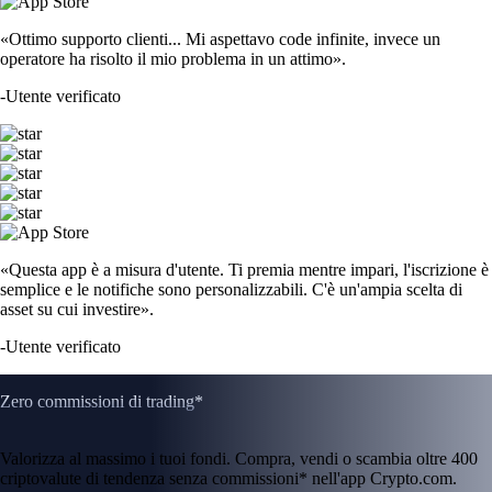
«Ottimo supporto clienti... Mi aspettavo code infinite, invece un
operatore ha risolto il mio problema in un attimo».
-
Utente verificato
«Questa app è a misura d'utente. Ti premia mentre impari, l'iscrizione è
semplice e le notifiche sono personalizzabili. C'è un'ampia scelta di
asset su cui investire».
-
Utente verificato
Zero commissioni di trading*
Valorizza al massimo i tuoi fondi. Compra, vendi o scambia oltre 400
criptovalute di tendenza senza commissioni* nell'app Crypto.com.