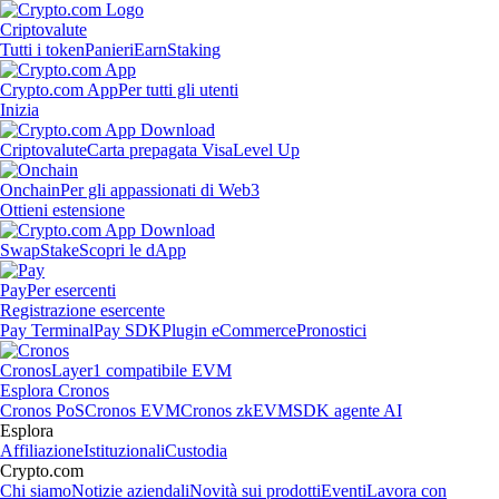
Criptovalute
Tutti i token
Panieri
Earn
Staking
Crypto.com App
Per tutti gli utenti
Inizia
Criptovalute
Carta prepagata Visa
Level Up
Onchain
Per gli appassionati di Web3
Ottieni estensione
Swap
Stake
Scopri le dApp
Pay
Per esercenti
Registrazione esercente
Pay Terminal
Pay SDK
Plugin eCommerce
Pronostici
Cronos
Layer1 compatibile EVM
Esplora Cronos
Cronos PoS
Cronos EVM
Cronos zkEVM
SDK agente AI
Esplora
Affiliazione
Istituzionali
Custodia
Crypto.com
Chi siamo
Notizie aziendali
Novità sui prodotti
Eventi
Lavora con