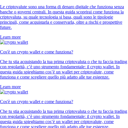
Le criptovalute sono una forma di denaro digitale che funziona senza
banche o governi centrali. In questa guida scoprirai come funziona la
criptovaluta, su quale tecnologia si basa, quali sono le tipologie
principali, come acquistarla e conservarla, oltre a rischi e prospettive
future.
Learn more
Cos'è un crypto wallet e come funziona?
Che tu stia acquistando la tua prima criptovaluta o che tu faccia trading
con regolarità, c’è uno strumento fondamentale: il crypto wallet. In
questa guida spieghiamo cos’è un wallet per criptovalute, come
funziona e come scegliere quello più adatto alle tue esigenze.
Learn more
Cos'è un crypto wallet e come funziona?
Che tu stia acquistando la tua prima criptovaluta o che tu faccia trading
con regolarità, c’è uno strumento fondamentale: il crypto wallet. In
questa guida spieghiamo cos’è un wallet per criptovalute, come
funziona e come scegliere quello più adatto alle tue esigenze.