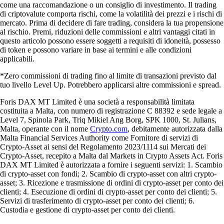
come una raccomandazione o un consiglio di investimento. Il trading
di criptovalute comporta rischi, come la volatilità dei prezzi e i rischi di
mercato. Prima di decidere di fare trading, considera la tua propensione
al rischio. Premi, riduzioni delle commissioni e altri vantaggi citati in
questo articolo possono essere soggetti a requisiti di idoneità, possesso
di token e possono variare in base ai termini e alle condizioni
applicabili.
*Zero commissioni di trading fino al limite di transazioni previsto dal
tuo livello Level Up. Potrebbero applicarsi altre commissioni e spread.
Foris DAX MT Limited è una società a responsabilità limitata
costituita a Malta, con numero di registrazione C 88392 e sede legale a
Level 7, Spinola Park, Triq Mikiel Ang Borg, SPK 1000, St. Julians,
Malta, operante con il nome
Crypto.com
, debitamente autorizzata dalla
Malta Financial Services Authority come Fornitore di servizi di
Crypto-Asset ai sensi del Regolamento 2023/1114 sui Mercati dei
Crypto-Asset, recepito a Malta dal Markets in Crypto Assets Act. Foris
DAX MT Limited è autorizzata a fornire i seguenti servizi: 1. Scambio
di crypto-asset con fondi; 2. Scambio di crypto-asset con altri crypto-
asset; 3. Ricezione e trasmissione di ordini di crypto-asset per conto dei
clienti; 4. Esecuzione di ordini di crypto-asset per conto dei clienti; 5.
Servizi di trasferimento di crypto-asset per conto dei clienti; 6.
Custodia e gestione di crypto-asset per conto dei clienti.