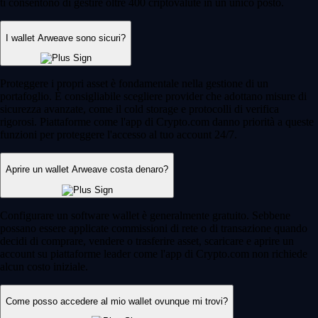
ti consentono di gestire oltre 400 criptovalute in un unico posto.
I wallet Arweave sono sicuri?
Proteggere i propri asset è fondamentale nella gestione di un
portafoglio. È consigliabile scegliere provider che adottano misure di
sicurezza avanzate, come il cold storage e protocolli di verifica
rigorosi. Piattaforme come l'app di Crypto.com danno priorità a queste
funzioni per proteggere l'accesso al tuo account 24/7.
Aprire un wallet Arweave costa denaro?
Configurare un software wallet è generalmente gratuito. Sebbene
possano essere applicate commissioni di rete o di transazione quando
decidi di comprare, vendere o trasferire asset, scaricare e aprire un
account su piattaforme leader come l'app di Crypto.com non richiede
alcun costo iniziale.
Come posso accedere al mio wallet ovunque mi trovi?