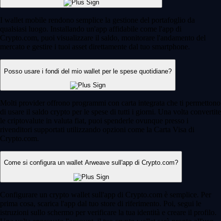
I wallet mobile rendono semplice la gestione del portafoglio da
qualsiasi luogo. Installando un'app affidabile come l'app di
Crypto.com, puoi visualizzare il saldo, monitorare l'andamento del
mercato e gestire i tuoi asset direttamente dal tuo smartphone.
Posso usare i fondi del mio wallet per le spese quotidiane?
Molti provider offrono programmi con carta integrata che ti permettono
di usare il saldo crypto per le spese di tutti i giorni. Una volta convertite
le criptovalute in valuta fiat, puoi spenderle ovunque presso i
rivenditori supportati utilizzando opzioni come la Carta Visa di
Crypto.com.
Come si configura un wallet Arweave sull'app di Crypto.com?
Configurare un crypto wallet sull'app di Crypto.com è semplice. Per
prima cosa, scarica l'app dal tuo store di riferimento. Poi, segui le
istruzioni sullo schermo per verificare la tua identità e creare il profilo.