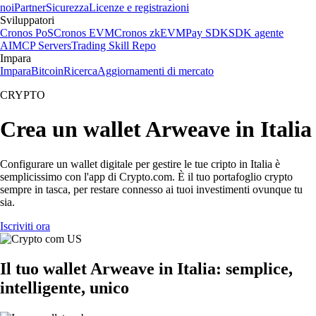
noi
Partner
Sicurezza
Licenze e registrazioni
Sviluppatori
Cronos PoS
Cronos EVM
Cronos zkEVM
Pay SDK
SDK agente
AI
MCP Servers
Trading Skill Repo
Impara
Impara
Bitcoin
Ricerca
Aggiornamenti di mercato
CRYPTO
Crea un wallet Arweave in Italia
Configurare un wallet digitale per gestire le tue cripto in Italia è
semplicissimo con l'app di Crypto.com. È il tuo portafoglio crypto
sempre in tasca, per restare connesso ai tuoi investimenti ovunque tu
sia.
Iscriviti ora
Il tuo wallet Arweave in Italia: semplice,
intelligente, unico