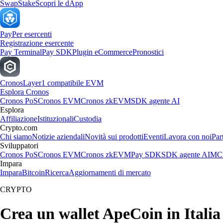
Swap
Stake
Scopri le dApp
Pay
Per esercenti
Registrazione esercente
Pay Terminal
Pay SDK
Plugin eCommerce
Pronostici
Cronos
Layer1 compatibile EVM
Esplora Cronos
Cronos PoS
Cronos EVM
Cronos zkEVM
SDK agente AI
Esplora
Affiliazione
Istituzionali
Custodia
Crypto.com
Chi siamo
Notizie aziendali
Novità sui prodotti
Eventi
Lavora con noi
Par
Sviluppatori
Cronos PoS
Cronos EVM
Cronos zkEVM
Pay SDK
SDK agente AI
MCP
Impara
Impara
Bitcoin
Ricerca
Aggiornamenti di mercato
CRYPTO
Crea un wallet ApeCoin in Italia