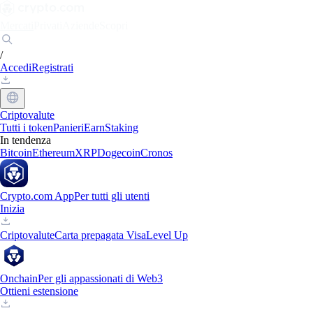
Mercati
Privati
Aziende
Scopri
/
Accedi
Registrati
Criptovalute
Tutti i token
Panieri
Earn
Staking
In tendenza
Bitcoin
Ethereum
XRP
Dogecoin
Cronos
Crypto.com App
Per tutti gli utenti
Inizia
Criptovalute
Carta prepagata Visa
Level Up
Onchain
Per gli appassionati di Web3
Ottieni estensione