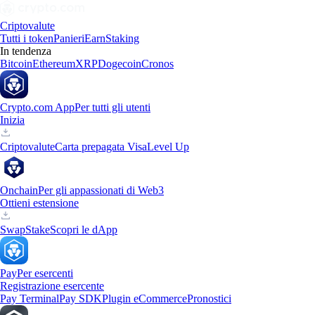
Criptovalute
Tutti i token
Panieri
Earn
Staking
In tendenza
Bitcoin
Ethereum
XRP
Dogecoin
Cronos
Crypto.com App
Per tutti gli utenti
Inizia
Criptovalute
Carta prepagata Visa
Level Up
Onchain
Per gli appassionati di Web3
Ottieni estensione
Swap
Stake
Scopri le dApp
Pay
Per esercenti
Registrazione esercente
Pay Terminal
Pay SDK
Plugin eCommerce
Pronostici