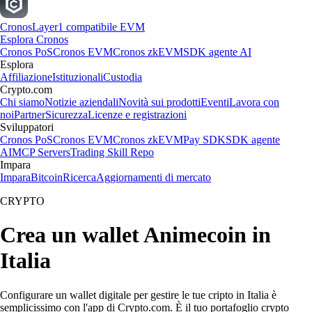
Cronos
Layer1 compatibile EVM
Esplora Cronos
Cronos PoS
Cronos EVM
Cronos zkEVM
SDK agente AI
Esplora
Affiliazione
Istituzionali
Custodia
Crypto.com
Chi siamo
Notizie aziendali
Novità sui prodotti
Eventi
Lavora con
noi
Partner
Sicurezza
Licenze e registrazioni
Sviluppatori
Cronos PoS
Cronos EVM
Cronos zkEVM
Pay SDK
SDK agente
AI
MCP Servers
Trading Skill Repo
Impara
Impara
Bitcoin
Ricerca
Aggiornamenti di mercato
CRYPTO
Crea un wallet Animecoin in
Italia
Configurare un wallet digitale per gestire le tue cripto in Italia è
semplicissimo con l'app di Crypto.com. È il tuo portafoglio crypto