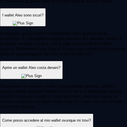
ti consentono di gestire oltre 400 criptovalute in un unico posto.
I wallet Aleo sono sicuri?
Proteggere i propri asset è fondamentale nella gestione di un
portafoglio. È consigliabile scegliere provider che adottano misure di
sicurezza avanzate, come il cold storage e protocolli di verifica
rigorosi. Piattaforme come l'app di Crypto.com danno priorità a queste
funzioni per proteggere l'accesso al tuo account 24/7.
Aprire un wallet Aleo costa denaro?
Configurare un software wallet è generalmente gratuito. Sebbene
possano essere applicate commissioni di rete o di transazione quando
decidi di comprare, vendere o trasferire asset, scaricare e aprire un
account su piattaforme leader come l'app di Crypto.com non richiede
alcun costo iniziale.
Come posso accedere al mio wallet ovunque mi trovi?