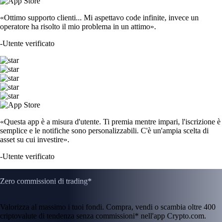
«Ottimo supporto clienti... Mi aspettavo code infinite, invece un
operatore ha risolto il mio problema in un attimo».
-
Utente verificato
«Questa app è a misura d'utente. Ti premia mentre impari, l'iscrizione è
semplice e le notifiche sono personalizzabili. C'è un'ampia scelta di
asset su cui investire».
-
Utente verificato
Zero commissioni di trading*
Valorizza al massimo i tuoi fondi. Compra, vendi o scambia oltre 400
criptovalute di tendenza senza commissioni* nell'app Crypto.com.