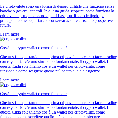
Le criptovalute sono una forma di denaro digitale che funziona senza
banche o governi centrali. In questa guida scoprirai come funziona la
criptovaluta, su quale tecnologia si basa, quali sono le tipologie
principali, come acquistarla e conservarla, oltre a rischi e prospettive
future.
Learn more
Cos'è un crypto wallet e come funziona?
Che tu stia acquistando la tua prima criptovaluta o che tu faccia trading
con regolarità, c’è uno strumento fondamentale: il crypto wallet. In
questa guida spieghiamo cos’è un wallet per criptovalute, come
funziona e come scegliere quello più adatto alle tue esigenze.
Learn more
Cos'è un crypto wallet e come funziona?
Che tu stia acquistando la tua prima criptovaluta o che tu faccia trading
con regolarità, c’è uno strumento fondamentale: il crypto wallet. In
questa guida spieghiamo cos’è un wallet per criptovalute, come
funziona e come scegliere quello più adatto alle tue esigenze.