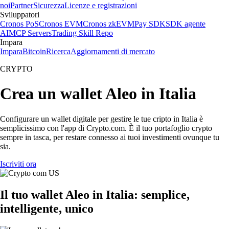
noi
Partner
Sicurezza
Licenze e registrazioni
Sviluppatori
Cronos PoS
Cronos EVM
Cronos zkEVM
Pay SDK
SDK agente
AI
MCP Servers
Trading Skill Repo
Impara
Impara
Bitcoin
Ricerca
Aggiornamenti di mercato
CRYPTO
Crea un wallet Aleo in Italia
Configurare un wallet digitale per gestire le tue cripto in Italia è
semplicissimo con l'app di Crypto.com. È il tuo portafoglio crypto
sempre in tasca, per restare connesso ai tuoi investimenti ovunque tu
sia.
Iscriviti ora
Il tuo wallet Aleo in Italia: semplice,
intelligente, unico