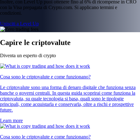
Inoltre, con Level Up puoi ottenere fino al 6% di ricompense in CRO
con la Visa prepagata di Crypto.com. Si applicano termini e
condizioni.
Unisciti a Level Up
Capire le criptovalute
Diventa un esperto di crypto
Cosa sono le criptovalute e come funzionano?
Le criptovalute sono una forma di denaro digitale che funziona senza
banche o governi centrali. In questa guida scoprirai come funziona la
criptovaluta, su quale tecnologia si basa, quali sono le tipologie
principali, come acquistarla e conservarla, oltre a rischi e prospettive
future.
Learn more
Cosa sono le criptovalute e come funzionano?