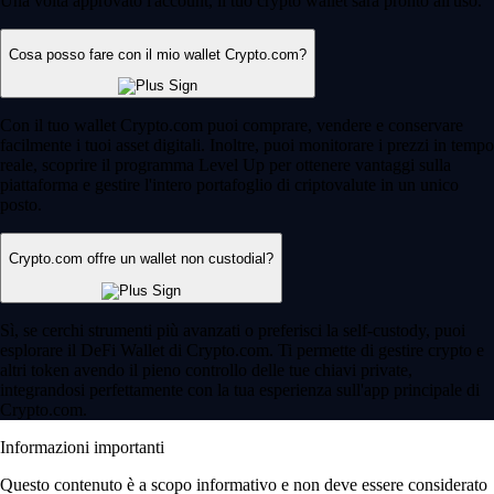
Una volta approvato l'account, il tuo crypto wallet sarà pronto all'uso.
Cosa posso fare con il mio wallet Crypto.com?
Con il tuo wallet Crypto.com puoi comprare, vendere e conservare
facilmente i tuoi asset digitali. Inoltre, puoi monitorare i prezzi in tempo
reale, scoprire il programma Level Up per ottenere vantaggi sulla
piattaforma e gestire l'intero portafoglio di criptovalute in un unico
posto.
Crypto.com offre un wallet non custodial?
Sì, se cerchi strumenti più avanzati o preferisci la self-custody, puoi
esplorare il DeFi Wallet di Crypto.com. Ti permette di gestire crypto e
altri token avendo il pieno controllo delle tue chiavi private,
integrandosi perfettamente con la tua esperienza sull'app principale di
Crypto.com.
Informazioni importanti
Questo contenuto è a scopo informativo e non deve essere considerato