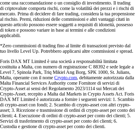
come una raccomandazione o un consiglio di investimento. Il trading
di criptovalute comporta rischi, come la volatilità dei prezzi e i rischi di
mercato. Prima di decidere di fare trading, considera la tua propensione
al rischio. Premi, riduzioni delle commissioni e altri vantaggi citati in
questo articolo possono essere soggetti a requisiti di idoneità, possesso
di token e possono variare in base ai termini e alle condizioni
applicabili.
*Zero commissioni di trading fino al limite di transazioni previsto dal
tuo livello Level Up. Potrebbero applicarsi altre commissioni e spread.
Foris DAX MT Limited è una società a responsabilità limitata
costituita a Malta, con numero di registrazione C 88392 e sede legale a
Level 7, Spinola Park, Triq Mikiel Ang Borg, SPK 1000, St. Julians,
Malta, operante con il nome
Crypto.com
, debitamente autorizzata dalla
Malta Financial Services Authority come Fornitore di servizi di
Crypto-Asset ai sensi del Regolamento 2023/1114 sui Mercati dei
Crypto-Asset, recepito a Malta dal Markets in Crypto Assets Act. Foris
DAX MT Limited è autorizzata a fornire i seguenti servizi: 1. Scambio
di crypto-asset con fondi; 2. Scambio di crypto-asset con altri crypto-
asset; 3. Ricezione e trasmissione di ordini di crypto-asset per conto dei
clienti; 4. Esecuzione di ordini di crypto-asset per conto dei clienti; 5.
Servizi di trasferimento di crypto-asset per conto dei clienti; 6.
Custodia e gestione di crypto-asset per conto dei clienti.