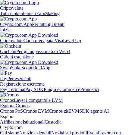
Criptovalute
Tutti i token
Panieri
Earn
Staking
Crypto.com App
Per tutti gli utenti
Inizia
Criptovalute
Carta prepagata Visa
Level Up
Onchain
Per gli appassionati di Web3
Ottieni estensione
Swap
Stake
Scopri le dApp
Pay
Per esercenti
Registrazione esercente
Pay Terminal
Pay SDK
Plugin eCommerce
Pronostici
Cronos
Layer1 compatibile EVM
Esplora Cronos
Cronos PoS
Cronos EVM
Cronos zkEVM
SDK agente AI
Esplora
Affiliazione
Istituzionali
Custodia
Crypto.com
Chi siamo
Notizie aziendali
Novità sui prodotti
Eventi
Lavora con