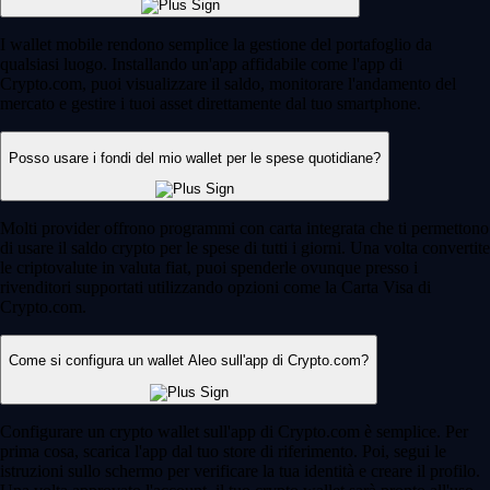
I wallet mobile rendono semplice la gestione del portafoglio da
qualsiasi luogo. Installando un'app affidabile come l'app di
Crypto.com, puoi visualizzare il saldo, monitorare l'andamento del
mercato e gestire i tuoi asset direttamente dal tuo smartphone.
Posso usare i fondi del mio wallet per le spese quotidiane?
Molti provider offrono programmi con carta integrata che ti permettono
di usare il saldo crypto per le spese di tutti i giorni. Una volta convertite
le criptovalute in valuta fiat, puoi spenderle ovunque presso i
rivenditori supportati utilizzando opzioni come la Carta Visa di
Crypto.com.
Come si configura un wallet Aleo sull'app di Crypto.com?
Configurare un crypto wallet sull'app di Crypto.com è semplice. Per
prima cosa, scarica l'app dal tuo store di riferimento. Poi, segui le
istruzioni sullo schermo per verificare la tua identità e creare il profilo.