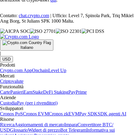
Contatto:
chat.crypto.com
| Ufficio: Level 7, Spinola Park, Triq Mikiel
Ang Borg, St Julians SPK 1000 Malta.
Italiano
|
USD
Prodotti
Crypto.com App
Onchain
Level Up
Mercati
Criptovalute
Funzionalità
Carte
Panieri
Earn
Stake
DeFi Staking
Pay
Prime
Aziende
Custodia
Pay (per i rivenditori)
Sviluppatori
Cronos PoS
Cronos EVM
Cronos zkEVM
Pay SDK
SDK agenti AI
Risorse
Ricerca
Aggiornamenti di mercato
Impara
Convertitore BTC/
USD
Glossario
Widget di prezzo
Bot Telegram
Informativa sui