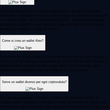
Un wallet Aleo è uno strumento digitale che ti permette di gestire,
conservare e interagire con i tuoi asset. Funge da interfaccia personale
con la blockchain. Per un'esperienza intuitiva, molti utenti scelgono
piattaforme affidabili come l'app di Crypto.com per avere il proprio
portafoglio sempre a portata di mano.
Come si crea un wallet Aleo?
Per creare un crypto wallet, di solito basta scaricare un’app dedicata,
creare un profilo sicuro e completare la verifica dell'identità. Iniziare è
semplicissimo con app intuitive come quella di Crypto.com, che ti
permette di configurare tutto dal telefono in pochi minuti.
Serve un wallet diverso per ogni criptovaluta?
Non necessariamente. Sebbene i primi wallet fossero nati per un
singolo asset, i moderni wallet multi-valuta permettono di conservare
diversi asset digitali insieme. app complete come quella di Crypto.com