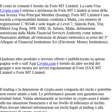
Il conto in contanti è fornito da Foris MT Limited. La carta Visa
Crypto.com
è emessa e promossa da Foris MT Limited ai sensi della
sua licenza Visa Principal Member (Issuing). Foris MT Limited è una
società a responsabilità limitata costituita a Malta, con numero di
registrazione C 90348 e sede legale al Level 7, Spinola Park, Triq
Mikiel Ang Borg, SPK 1000, St. Julians, Malta, debitamente
autorizzata dalla Malta Financial Services Authority come istituto
finanziario abilitato all’emissione di denaro elettronico ai sensi del 3°
Allegato al Financial Institutions Act (Electronic Money Institutions).
Qualsiasi altro prodotto o servizio offerto e pubblicizzato su questa
pagina web o sull’App
Crypto.com
è fornito da altre società del
gruppo e non rientra nei servizi regolamentati di Foris DAX MT
Limited o Foris MT Limited.
Il trading o la detenzione di crypto-asset comporta dei rischi e potrebbe
non essere adatto a tutti. Le performance passate non garantiscono
risultati futuri. Valuta attentamente se investire in crypto-asset è adatto
alla tua situazione finanziaria e al tuo livello di tolleranza al rischio.
Puoi trovare ulteriori informazioni sui rischi legati al trading o alla
detenzione di crypto-asset
qui
.