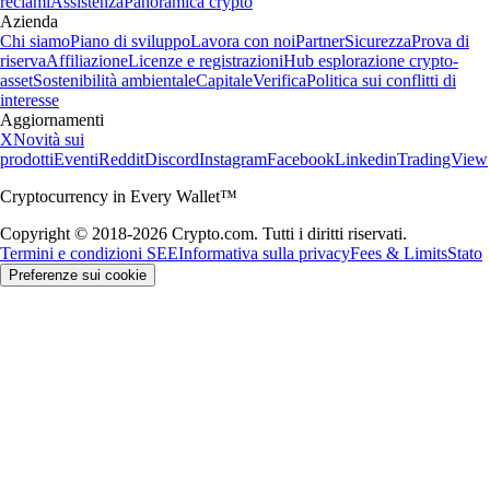
reclami
Assistenza
Panoramica crypto
Azienda
Chi siamo
Piano di sviluppo
Lavora con noi
Partner
Sicurezza
Prova di
riserva
Affiliazione
Licenze e registrazioni
Hub esplorazione crypto-
asset
Sostenibilità ambientale
Capitale
Verifica
Politica sui conflitti di
interesse
Aggiornamenti
X
Novità sui
prodotti
Eventi
Reddit
Discord
Instagram
Facebook
Linkedin
TradingView
Cryptocurrency in Every Wallet™
Copyright © 2018-2026 Crypto.com. Tutti i diritti riservati.
Termini e condizioni SEE
Informativa sulla privacy
Fees & Limits
Stato
Preferenze sui cookie