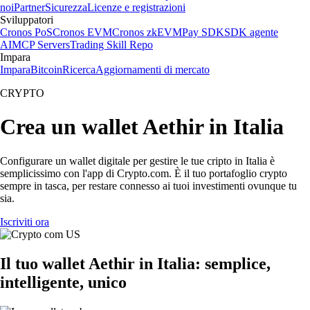
noi
Partner
Sicurezza
Licenze e registrazioni
Sviluppatori
Cronos PoS
Cronos EVM
Cronos zkEVM
Pay SDK
SDK agente
AI
MCP Servers
Trading Skill Repo
Impara
Impara
Bitcoin
Ricerca
Aggiornamenti di mercato
CRYPTO
Crea un wallet Aethir in Italia
Configurare un wallet digitale per gestire le tue cripto in Italia è
semplicissimo con l'app di Crypto.com. È il tuo portafoglio crypto
sempre in tasca, per restare connesso ai tuoi investimenti ovunque tu
sia.
Iscriviti ora
Il tuo wallet Aethir in Italia: semplice,
intelligente, unico