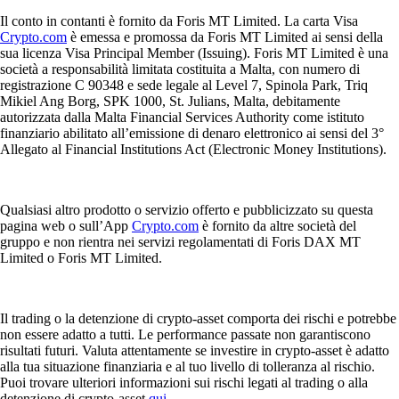
Il conto in contanti è fornito da Foris MT Limited. La carta Visa
Crypto.com
è emessa e promossa da Foris MT Limited ai sensi della
sua licenza Visa Principal Member (Issuing). Foris MT Limited è una
società a responsabilità limitata costituita a Malta, con numero di
registrazione C 90348 e sede legale al Level 7, Spinola Park, Triq
Mikiel Ang Borg, SPK 1000, St. Julians, Malta, debitamente
autorizzata dalla Malta Financial Services Authority come istituto
finanziario abilitato all’emissione di denaro elettronico ai sensi del 3°
Allegato al Financial Institutions Act (Electronic Money Institutions).
Qualsiasi altro prodotto o servizio offerto e pubblicizzato su questa
pagina web o sull’App
Crypto.com
è fornito da altre società del
gruppo e non rientra nei servizi regolamentati di Foris DAX MT
Limited o Foris MT Limited.
Il trading o la detenzione di crypto-asset comporta dei rischi e potrebbe
non essere adatto a tutti. Le performance passate non garantiscono
risultati futuri. Valuta attentamente se investire in crypto-asset è adatto
alla tua situazione finanziaria e al tuo livello di tolleranza al rischio.
Puoi trovare ulteriori informazioni sui rischi legati al trading o alla
detenzione di crypto-asset
qui
.