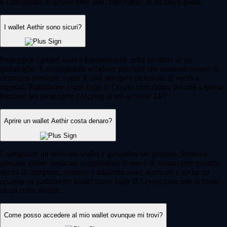
ti consentono di gestire oltre 400 criptovalute in un unico posto.
I wallet Aethir sono sicuri?
Proteggere i propri asset è fondamentale nella gestione di un
portafoglio. È consigliabile scegliere provider che adottano misure di
sicurezza avanzate, come il cold storage e protocolli di verifica
rigorosi. Piattaforme come l'app di Crypto.com danno priorità a queste
funzioni per proteggere l'accesso al tuo account 24/7.
Aprire un wallet Aethir costa denaro?
Configurare un software wallet è generalmente gratuito. Sebbene
possano essere applicate commissioni di rete o di transazione quando
decidi di comprare, vendere o trasferire asset, scaricare e aprire un
account su piattaforme leader come l'app di Crypto.com non richiede
alcun costo iniziale.
Come posso accedere al mio wallet ovunque mi trovi?