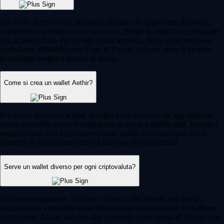
Un wallet Aethir è uno strumento digitale che ti permette di gestire,
conservare e interagire con i tuoi asset. Funge da interfaccia personale
con la blockchain. Per un'esperienza intuitiva, molti utenti scelgono
piattaforme affidabili come l'app di Crypto.com per avere il proprio
portafoglio sempre a portata di mano.
Come si crea un wallet Aethir?
Per creare un crypto wallet, di solito basta scaricare un’app dedicata,
creare un profilo sicuro e completare la verifica dell'identità. Iniziare è
semplicissimo con app intuitive come quella di Crypto.com, che ti
permette di configurare tutto dal telefono in pochi minuti.
Serve un wallet diverso per ogni criptovaluta?
Non necessariamente. Sebbene i primi wallet fossero nati per un
singolo asset, i moderni wallet multi-valuta permettono di conservare
diversi asset digitali insieme. app complete come quella di Crypto.com