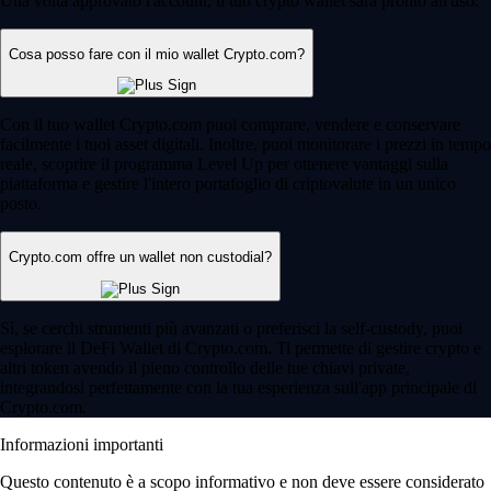
Una volta approvato l'account, il tuo crypto wallet sarà pronto all'uso.
Cosa posso fare con il mio wallet Crypto.com?
Con il tuo wallet Crypto.com puoi comprare, vendere e conservare
facilmente i tuoi asset digitali. Inoltre, puoi monitorare i prezzi in tempo
reale, scoprire il programma Level Up per ottenere vantaggi sulla
piattaforma e gestire l'intero portafoglio di criptovalute in un unico
posto.
Crypto.com offre un wallet non custodial?
Sì, se cerchi strumenti più avanzati o preferisci la self-custody, puoi
esplorare il DeFi Wallet di Crypto.com. Ti permette di gestire crypto e
altri token avendo il pieno controllo delle tue chiavi private,
integrandosi perfettamente con la tua esperienza sull'app principale di
Crypto.com.
Informazioni importanti
Questo contenuto è a scopo informativo e non deve essere considerato