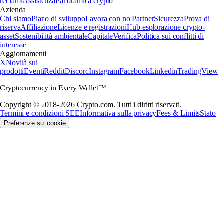
reclami
Assistenza
Panoramica crypto
Azienda
Chi siamo
Piano di sviluppo
Lavora con noi
Partner
Sicurezza
Prova di
riserva
Affiliazione
Licenze e registrazioni
Hub esplorazione crypto-
asset
Sostenibilità ambientale
Capitale
Verifica
Politica sui conflitti di
interesse
Aggiornamenti
X
Novità sui
prodotti
Eventi
Reddit
Discord
Instagram
Facebook
Linkedin
TradingView
Cryptocurrency in Every Wallet™
Copyright © 2018-2026 Crypto.com. Tutti i diritti riservati.
Termini e condizioni SEE
Informativa sulla privacy
Fees & Limits
Stato
Preferenze sui cookie