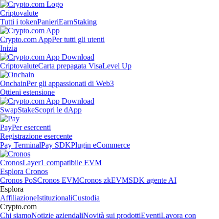
Criptovalute
Tutti i token
Panieri
Earn
Staking
Crypto.com App
Per tutti gli utenti
Inizia
Criptovalute
Carta prepagata Visa
Level Up
Onchain
Per gli appassionati di Web3
Ottieni estensione
Swap
Stake
Scopri le dApp
Pay
Per esercenti
Registrazione esercente
Pay Terminal
Pay SDK
Plugin eCommerce
Cronos
Layer1 compatibile EVM
Esplora Cronos
Cronos PoS
Cronos EVM
Cronos zkEVM
SDK agente AI
Esplora
Affiliazione
Istituzionali
Custodia
Crypto.com
Chi siamo
Notizie aziendali
Novità sui prodotti
Eventi
Lavora con