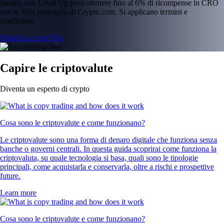
Inoltre, con Level Up puoi ottenere fino al 6% di ricompense in CRO
con la Visa prepagata di Crypto.com. Si applicano termini e
condizioni.
Unisciti a Level Up
Capire le criptovalute
Diventa un esperto di crypto
Cosa sono le criptovalute e come funzionano?
Le criptovalute sono una forma di denaro digitale che funziona senza
banche o governi centrali. In questa guida scoprirai come funziona la
criptovaluta, su quale tecnologia si basa, quali sono le tipologie
principali, come acquistarla e conservarla, oltre a rischi e prospettive
future.
Learn more
Cosa sono le criptovalute e come funzionano?