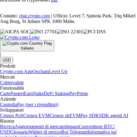
Contatto:
chat.crypto.com
| Ufficio: Level 7, Spinola Park, Triq Mikiel
Ang Borg, St Julians SPK 1000 Malta.
Italiano
|
USD
Prodotti
Crypto.com App
Onchain
Level Up
Mercati
Criptovalute
Funzionalità
Carte
Panieri
Earn
Stake
DeFi Staking
Pay
Prime
Aziende
Custodia
Pay (per i rivenditori)
Sviluppatori
Cronos PoS
Cronos EVM
Cronos zkEVM
Pay SDK
SDK agenti AI
Risorse
Ricerca
Aggiornamenti di mercato
Impara
Convertitore BTC/
USD
Glossario
Widget di prezzo
Bot Telegram
Informativa sui