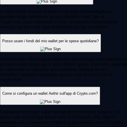
I wallet mobile rendono semplice la gestione del portafoglio da
qualsiasi luogo. Installando un'app affidabile come l'app di
Crypto.com, puoi visualizzare il saldo, monitorare l'andamento del
mercato e gestire i tuoi asset direttamente dal tuo smartphone.
Posso usare i fondi del mio wallet per le spese quotidiane?
Molti provider offrono programmi con carta integrata che ti permettono
di usare il saldo crypto per le spese di tutti i giorni. Una volta convertite
le criptovalute in valuta fiat, puoi spenderle ovunque presso i
rivenditori supportati utilizzando opzioni come la Carta Visa di
Crypto.com.
Come si configura un wallet Aethir sull'app di Crypto.com?
Configurare un crypto wallet sull'app di Crypto.com è semplice. Per
prima cosa, scarica l'app dal tuo store di riferimento. Poi, segui le
istruzioni sullo schermo per verificare la tua identità e creare il profilo.