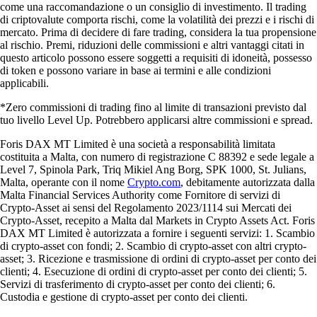
come una raccomandazione o un consiglio di investimento. Il trading
di criptovalute comporta rischi, come la volatilità dei prezzi e i rischi di
mercato. Prima di decidere di fare trading, considera la tua propensione
al rischio. Premi, riduzioni delle commissioni e altri vantaggi citati in
questo articolo possono essere soggetti a requisiti di idoneità, possesso
di token e possono variare in base ai termini e alle condizioni
applicabili.
*Zero commissioni di trading fino al limite di transazioni previsto dal
tuo livello Level Up. Potrebbero applicarsi altre commissioni e spread.
Foris DAX MT Limited è una società a responsabilità limitata
costituita a Malta, con numero di registrazione C 88392 e sede legale a
Level 7, Spinola Park, Triq Mikiel Ang Borg, SPK 1000, St. Julians,
Malta, operante con il nome
Crypto.com
, debitamente autorizzata dalla
Malta Financial Services Authority come Fornitore di servizi di
Crypto-Asset ai sensi del Regolamento 2023/1114 sui Mercati dei
Crypto-Asset, recepito a Malta dal Markets in Crypto Assets Act. Foris
DAX MT Limited è autorizzata a fornire i seguenti servizi: 1. Scambio
di crypto-asset con fondi; 2. Scambio di crypto-asset con altri crypto-
asset; 3. Ricezione e trasmissione di ordini di crypto-asset per conto dei
clienti; 4. Esecuzione di ordini di crypto-asset per conto dei clienti; 5.
Servizi di trasferimento di crypto-asset per conto dei clienti; 6.
Custodia e gestione di crypto-asset per conto dei clienti.