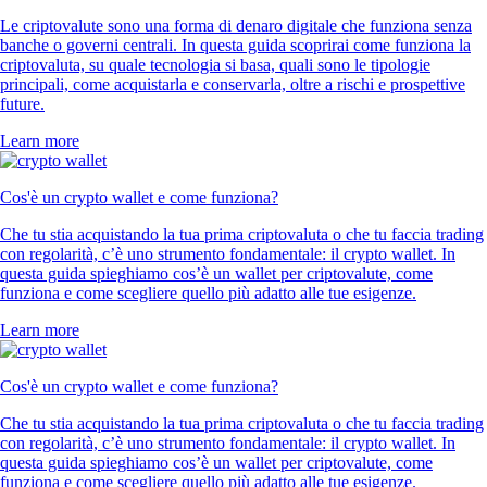
Le criptovalute sono una forma di denaro digitale che funziona senza
banche o governi centrali. In questa guida scoprirai come funziona la
criptovaluta, su quale tecnologia si basa, quali sono le tipologie
principali, come acquistarla e conservarla, oltre a rischi e prospettive
future.
Learn more
Cos'è un crypto wallet e come funziona?
Che tu stia acquistando la tua prima criptovaluta o che tu faccia trading
con regolarità, c’è uno strumento fondamentale: il crypto wallet. In
questa guida spieghiamo cos’è un wallet per criptovalute, come
funziona e come scegliere quello più adatto alle tue esigenze.
Learn more
Cos'è un crypto wallet e come funziona?
Che tu stia acquistando la tua prima criptovaluta o che tu faccia trading
con regolarità, c’è uno strumento fondamentale: il crypto wallet. In
questa guida spieghiamo cos’è un wallet per criptovalute, come
funziona e come scegliere quello più adatto alle tue esigenze.