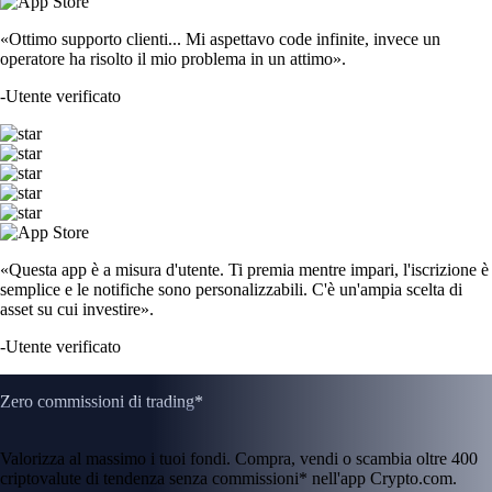
«Ottimo supporto clienti... Mi aspettavo code infinite, invece un
operatore ha risolto il mio problema in un attimo».
-
Utente verificato
«Questa app è a misura d'utente. Ti premia mentre impari, l'iscrizione è
semplice e le notifiche sono personalizzabili. C'è un'ampia scelta di
asset su cui investire».
-
Utente verificato
Zero commissioni di trading*
Valorizza al massimo i tuoi fondi. Compra, vendi o scambia oltre 400
criptovalute di tendenza senza commissioni* nell'app Crypto.com.