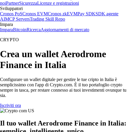
noi
Partner
Sicurezza
Licenze e registrazioni
Sviluppatori
Cronos PoS
Cronos EVM
Cronos zkEVM
Pay SDK
SDK agente
AI
MCP Servers
Trading Skill Repo
Impara
Impara
Bitcoin
Ricerca
Aggiornamenti di mercato
CRYPTO
Crea un wallet Aerodrome
Finance in Italia
Configurare un wallet digitale per gestire le tue cripto in Italia è
semplicissimo con l'app di Crypto.com. È il tuo portafoglio crypto
sempre in tasca, per restare connesso ai tuoi investimenti ovunque tu
sia.
Iscriviti ora
Il tuo wallet Aerodrome Finance in Italia:
semplice, intelligente, unico