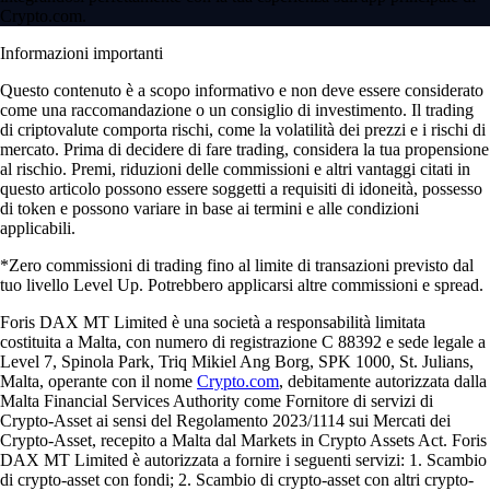
Crypto.com.
Informazioni importanti
Questo contenuto è a scopo informativo e non deve essere considerato
come una raccomandazione o un consiglio di investimento. Il trading
di criptovalute comporta rischi, come la volatilità dei prezzi e i rischi di
mercato. Prima di decidere di fare trading, considera la tua propensione
al rischio. Premi, riduzioni delle commissioni e altri vantaggi citati in
questo articolo possono essere soggetti a requisiti di idoneità, possesso
di token e possono variare in base ai termini e alle condizioni
applicabili.
*Zero commissioni di trading fino al limite di transazioni previsto dal
tuo livello Level Up. Potrebbero applicarsi altre commissioni e spread.
Foris DAX MT Limited è una società a responsabilità limitata
costituita a Malta, con numero di registrazione C 88392 e sede legale a
Level 7, Spinola Park, Triq Mikiel Ang Borg, SPK 1000, St. Julians,
Malta, operante con il nome
Crypto.com
, debitamente autorizzata dalla
Malta Financial Services Authority come Fornitore di servizi di
Crypto-Asset ai sensi del Regolamento 2023/1114 sui Mercati dei
Crypto-Asset, recepito a Malta dal Markets in Crypto Assets Act. Foris
DAX MT Limited è autorizzata a fornire i seguenti servizi: 1. Scambio
di crypto-asset con fondi; 2. Scambio di crypto-asset con altri crypto-