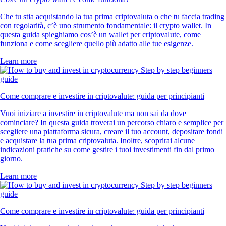
Che tu stia acquistando la tua prima criptovaluta o che tu faccia trading
con regolarità, c’è uno strumento fondamentale: il crypto wallet. In
questa guida spieghiamo cos’è un wallet per criptovalute, come
funziona e come scegliere quello più adatto alle tue esigenze.
Learn more
Come comprare e investire in criptovalute: guida per principianti
Vuoi iniziare a investire in criptovalute ma non sai da dove
cominciare? In questa guida troverai un percorso chiaro e semplice per
scegliere una piattaforma sicura, creare il tuo account, depositare fondi
e acquistare la tua prima criptovaluta. Inoltre, scoprirai alcune
indicazioni pratiche su come gestire i tuoi investimenti fin dal primo
giorno.
Learn more
Come comprare e investire in criptovalute: guida per principianti