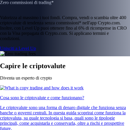
Zero commissioni di trading*
Valorizza al massimo i tuoi fondi. Compra, vendi o scambia oltre 400
criptovalute di tendenza senza commissioni* nell'app Crypto.com.
Inoltre, con Level Up puoi ottenere fino al 6% di ricompense in CRO
con la Visa prepagata di Crypto.com. Si applicano termini e
condizioni.
Unisciti a Level Up
Capire le criptovalute
Diventa un esperto di crypto
Cosa sono le criptovalute e come funzionano?
Le criptovalute sono una forma di denaro digitale che funziona senza
banche o governi centrali. In questa guida scoprirai come funziona la
criptovaluta, su quale tecnologia si basa, quali sono le tipologie
principali, come acquistarla e conservarla, oltre a rischi e prospettive
future.