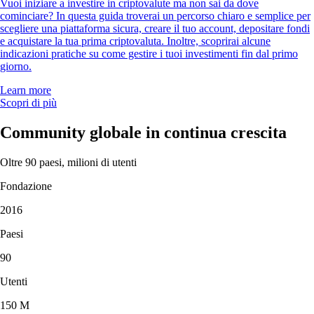
Vuoi iniziare a investire in criptovalute ma non sai da dove
cominciare? In questa guida troverai un percorso chiaro e semplice per
scegliere una piattaforma sicura, creare il tuo account, depositare fondi
e acquistare la tua prima criptovaluta. Inoltre, scoprirai alcune
indicazioni pratiche su come gestire i tuoi investimenti fin dal primo
giorno.
Learn more
Scopri di più
Community globale in continua crescita
Oltre 90 paesi, milioni di utenti
Fondazione
2016
Paesi
90
Utenti
150 M