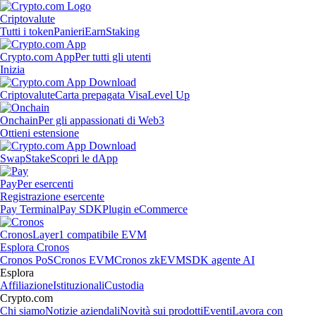
Criptovalute
Tutti i token
Panieri
Earn
Staking
Crypto.com App
Per tutti gli utenti
Inizia
Criptovalute
Carta prepagata Visa
Level Up
Onchain
Per gli appassionati di Web3
Ottieni estensione
Swap
Stake
Scopri le dApp
Pay
Per esercenti
Registrazione esercente
Pay Terminal
Pay SDK
Plugin eCommerce
Cronos
Layer1 compatibile EVM
Esplora Cronos
Cronos PoS
Cronos EVM
Cronos zkEVM
SDK agente AI
Esplora
Affiliazione
Istituzionali
Custodia
Crypto.com
Chi siamo
Notizie aziendali
Novità sui prodotti
Eventi
Lavora con