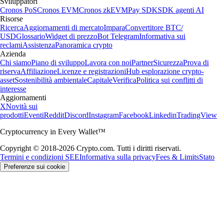
Sviluppatori
Cronos PoS
Cronos EVM
Cronos zkEVM
Pay SDK
SDK agenti AI
Risorse
Ricerca
Aggiornamenti di mercato
Impara
Convertitore BTC/
USD
Glossario
Widget di prezzo
Bot Telegram
Informativa sui
reclami
Assistenza
Panoramica crypto
Azienda
Chi siamo
Piano di sviluppo
Lavora con noi
Partner
Sicurezza
Prova di
riserva
Affiliazione
Licenze e registrazioni
Hub esplorazione crypto-
asset
Sostenibilità ambientale
Capitale
Verifica
Politica sui conflitti di
interesse
Aggiornamenti
X
Novità sui
prodotti
Eventi
Reddit
Discord
Instagram
Facebook
Linkedin
TradingView
Cryptocurrency in Every Wallet™
Copyright © 2018-2026 Crypto.com. Tutti i diritti riservati.
Termini e condizioni SEE
Informativa sulla privacy
Fees & Limits
Stato
Preferenze sui cookie