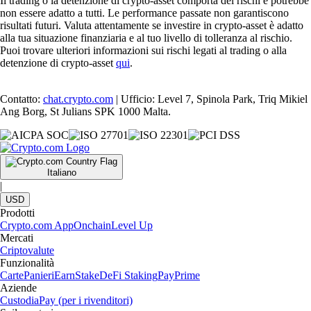
Il trading o la detenzione di crypto-asset comporta dei rischi e potrebbe
non essere adatto a tutti. Le performance passate non garantiscono
risultati futuri. Valuta attentamente se investire in crypto-asset è adatto
alla tua situazione finanziaria e al tuo livello di tolleranza al rischio.
Puoi trovare ulteriori informazioni sui rischi legati al trading o alla
detenzione di crypto-asset
qui
.
Contatto:
chat.crypto.com
| Ufficio: Level 7, Spinola Park, Triq Mikiel
Ang Borg, St Julians SPK 1000 Malta.
Italiano
|
USD
Prodotti
Crypto.com App
Onchain
Level Up
Mercati
Criptovalute
Funzionalità
Carte
Panieri
Earn
Stake
DeFi Staking
Pay
Prime
Aziende
Custodia
Pay (per i rivenditori)