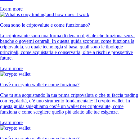
Learn more
Cosa sono le criptovalute e come funzionano?
Le criptovalute sono una forma di denaro digitale che funziona senza
banche o governi centrali. In questa guida scoprirai come funziona la
criptovaluta, su quale tecnologia si basa, quali sono le tipologie
principali, come acquistarla e conservarla, oltre a rischi e prospettive
future.
Learn more
Cos'è un crypto wallet e come funziona?
Che tu stia acquistando la tua prima criptovaluta o che tu faccia trading
con regolarità, c’è uno strumento fondamentale: il crypto wallet. In
questa guida spieghiamo cos’è un wallet per criptovalute, come
funziona e come scegliere quello più adatto alle tue esigenze.
Learn more
Cos'è un crypto wallet e come funziona?