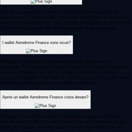
Non necessariamente. Sebbene i primi wallet fossero nati per un
singolo asset, i moderni wallet multi-valuta permettono di conservare
diversi asset digitali insieme. app complete come quella di Crypto.com
ti consentono di gestire oltre 400 criptovalute in un unico posto.
I wallet Aerodrome Finance sono sicuri?
Proteggere i propri asset è fondamentale nella gestione di un
portafoglio. È consigliabile scegliere provider che adottano misure di
sicurezza avanzate, come il cold storage e protocolli di verifica
rigorosi. Piattaforme come l'app di Crypto.com danno priorità a queste
funzioni per proteggere l'accesso al tuo account 24/7.
Aprire un wallet Aerodrome Finance costa denaro?
Configurare un software wallet è generalmente gratuito. Sebbene
possano essere applicate commissioni di rete o di transazione quando
decidi di comprare, vendere o trasferire asset, scaricare e aprire un