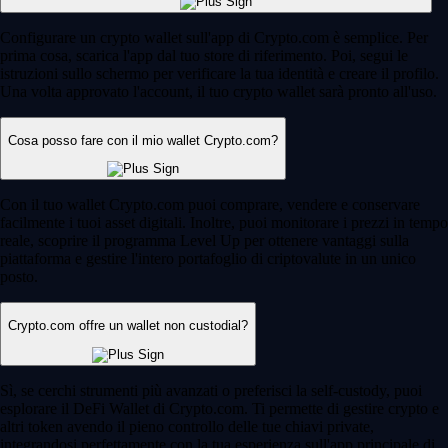
Configurare un crypto wallet sull'app di Crypto.com è semplice. Per
prima cosa, scarica l'app dal tuo store di riferimento. Poi, segui le
istruzioni sullo schermo per verificare la tua identità e creare il profilo.
Una volta approvato l'account, il tuo crypto wallet sarà pronto all'uso.
Cosa posso fare con il mio wallet Crypto.com?
Con il tuo wallet Crypto.com puoi comprare, vendere e conservare
facilmente i tuoi asset digitali. Inoltre, puoi monitorare i prezzi in tempo
reale, scoprire il programma Level Up per ottenere vantaggi sulla
piattaforma e gestire l'intero portafoglio di criptovalute in un unico
posto.
Crypto.com offre un wallet non custodial?
Sì, se cerchi strumenti più avanzati o preferisci la self-custody, puoi
esplorare il DeFi Wallet di Crypto.com. Ti permette di gestire crypto e
altri token avendo il pieno controllo delle tue chiavi private,
integrandosi perfettamente con la tua esperienza sull'app principale di