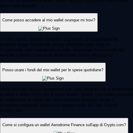
account su piattaforme leader come l'app di Crypto.com non richiede
alcun costo iniziale.
Come posso accedere al mio wallet ovunque mi trovi?
I wallet mobile rendono semplice la gestione del portafoglio da
qualsiasi luogo. Installando un'app affidabile come l'app di
Crypto.com, puoi visualizzare il saldo, monitorare l'andamento del
mercato e gestire i tuoi asset direttamente dal tuo smartphone.
Posso usare i fondi del mio wallet per le spese quotidiane?
Molti provider offrono programmi con carta integrata che ti permettono
di usare il saldo crypto per le spese di tutti i giorni. Una volta convertite
le criptovalute in valuta fiat, puoi spenderle ovunque presso i
rivenditori supportati utilizzando opzioni come la Carta Visa di
Crypto.com.
Come si configura un wallet Aerodrome Finance sull'app di Crypto.com?