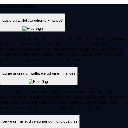
Domande frequenti
Cos'è un wallet Aerodrome Finance?
Un wallet Aerodrome Finance è uno strumento digitale che ti permette
di gestire, conservare e interagire con i tuoi asset. Funge da interfaccia
personale con la blockchain. Per un'esperienza intuitiva, molti utenti
scelgono piattaforme affidabili come l'app di Crypto.com per avere il
proprio portafoglio sempre a portata di mano.
Come si crea un wallet Aerodrome Finance?
Per creare un crypto wallet, di solito basta scaricare un’app dedicata,
creare un profilo sicuro e completare la verifica dell'identità. Iniziare è
semplicissimo con app intuitive come quella di Crypto.com, che ti
permette di configurare tutto dal telefono in pochi minuti.
Serve un wallet diverso per ogni criptovaluta?