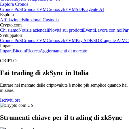
Esplora Cronos
Cronos PoS
Cronos EVM
Cronos zkEVM
SDK agente AI
Esplora
Affiliazione
Istituzionali
Custodia
Crypto.com
Chi siamo
Notizie aziendali
Novità sui prodotti
Eventi
Lavora con noi
Par
Sviluppatori
Cronos PoS
Cronos EVM
Cronos zkEVM
Pay SDK
SDK agente AI
MCP
Impara
Impara
Bitcoin
Ricerca
Aggiornamenti di mercato
CRIPTO
Fai trading di zkSync in Italia
Entrare nel mercato delle criptovalute è molto più semplice quando hai g
iniziare.
Iscriviti ora
Strumenti chiave per il trading di zkSync