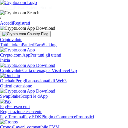
Mercati
Privati
Aziende
Scopri
/
Accedi
Registrati
Criptovalute
Tutti i token
Panieri
Earn
Staking
Crypto.com App
Per tutti gli utenti
Inizia
Criptovalute
Carta prepagata Visa
Level Up
Onchain
Per gli appassionati di Web3
Ottieni estensione
Swap
Stake
Scopri le dApp
Pay
Per esercenti
Registrazione esercente
Pay Terminal
Pay SDK
Plugin eCommerce
Pronostici
Cronos
Layer1 compatibile EVM