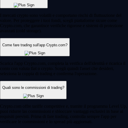
I mercati crypto sono volatili e comportano rischi di fluttuazione del
valore. Per proteggere i tuoi fondi, scegli piattaforme sicure come
Crypto.com, che garantisce verifiche rigorose e sistemi di protezione
avanzati (cold storage).
Come fare trading sull'app Crypto.com?
Scarica l'app Crypto.com, completa la verifica dell'identità e ricarica il
conto con valuta fiat o crypto. Scegli quindi l'asset che desideri,
seleziona la coppia di trading e conferma l'operazione.
Quali sono le commissioni di trading?
Crypto.com offre tariffe competitive e, tramite il programma Level Up,
puoi ridurre las commissioni e sbloccare vantaggi esclusivi in base ai
requisiti previsti. Prima di fare trading, controlla sempre l'app per
verificare le commissioni e lo spread più aggiornati.