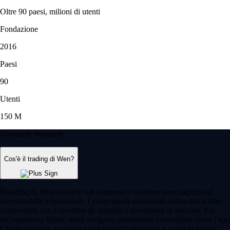
Oltre 90 paesi, milioni di utenti
Fondazione
2016
Paesi
90
Utenti
150 M
Domande frequenti
Cos'è il trading di Wen?
Il trading di Wen consiste nel comprare e vendere asset digitali sul
mercato delle criptovalute. I partecipanti scambiano valuta fiat o altre
criptovalute con l'obiettivo de sfruttare i movimenti di mercato. Per
un'esperienza fluida, molti scelgono piattaforme consolidate come l'app
Crypto.com per accedere a una liquidità profonda e a dati in tempo