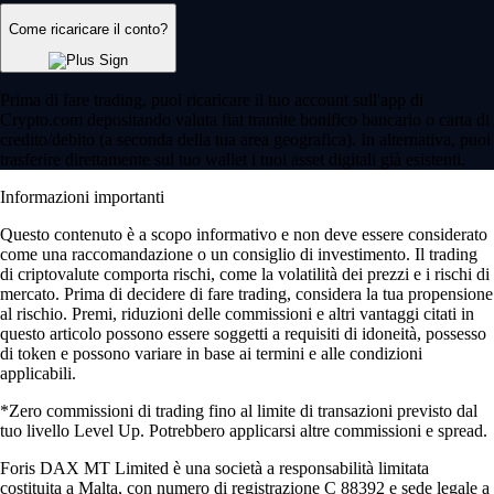
Come ricaricare il conto?
Prima di fare trading, puoi ricaricare il tuo account sull'app di
Crypto.com depositando valuta fiat tramite bonifico bancario o carta di
credito/debito (a seconda della tua area geografica). In alternativa, puoi
trasferire direttamente sul tuo wallet i tuoi asset digitali già esistenti.
Informazioni importanti
Questo contenuto è a scopo informativo e non deve essere considerato
come una raccomandazione o un consiglio di investimento. Il trading
di criptovalute comporta rischi, come la volatilità dei prezzi e i rischi di
mercato. Prima di decidere di fare trading, considera la tua propensione
al rischio. Premi, riduzioni delle commissioni e altri vantaggi citati in
questo articolo possono essere soggetti a requisiti di idoneità, possesso
di token e possono variare in base ai termini e alle condizioni
applicabili.
*Zero commissioni di trading fino al limite di transazioni previsto dal
tuo livello Level Up. Potrebbero applicarsi altre commissioni e spread.
Foris DAX MT Limited è una società a responsabilità limitata
costituita a Malta, con numero di registrazione C 88392 e sede legale a