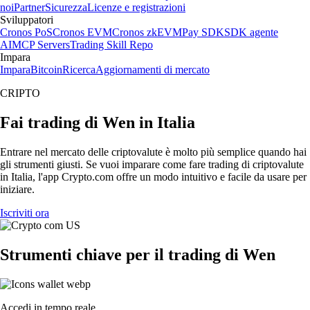
noi
Partner
Sicurezza
Licenze e registrazioni
Sviluppatori
Cronos PoS
Cronos EVM
Cronos zkEVM
Pay SDK
SDK agente
AI
MCP Servers
Trading Skill Repo
Impara
Impara
Bitcoin
Ricerca
Aggiornamenti di mercato
CRIPTO
Fai trading di Wen in Italia
Entrare nel mercato delle criptovalute è molto più semplice quando hai
gli strumenti giusti. Se vuoi imparare come fare trading di criptovalute
in Italia, l'app Crypto.com offre un modo intuitivo e facile da usare per
iniziare.
Iscriviti ora
Strumenti chiave per il trading di Wen
Accedi in tempo reale