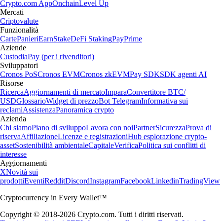
Crypto.com App
Onchain
Level Up
Mercati
Criptovalute
Funzionalità
Carte
Panieri
Earn
Stake
DeFi Staking
Pay
Prime
Aziende
Custodia
Pay (per i rivenditori)
Sviluppatori
Cronos PoS
Cronos EVM
Cronos zkEVM
Pay SDK
SDK agenti AI
Risorse
Ricerca
Aggiornamenti di mercato
Impara
Convertitore BTC/
USD
Glossario
Widget di prezzo
Bot Telegram
Informativa sui
reclami
Assistenza
Panoramica crypto
Azienda
Chi siamo
Piano di sviluppo
Lavora con noi
Partner
Sicurezza
Prova di
riserva
Affiliazione
Licenze e registrazioni
Hub esplorazione crypto-
asset
Sostenibilità ambientale
Capitale
Verifica
Politica sui conflitti di
interesse
Aggiornamenti
X
Novità sui
prodotti
Eventi
Reddit
Discord
Instagram
Facebook
Linkedin
TradingView
Cryptocurrency in Every Wallet™
Copyright © 2018-2026 Crypto.com. Tutti i diritti riservati.