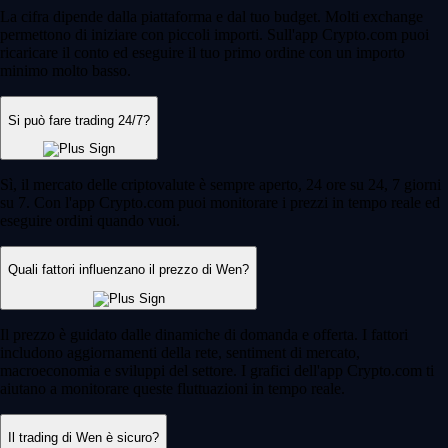
La cifra dipende dalla piattaforma e dal tuo budget. Molti exchange
permettono di iniziare con piccoli importi. Sull'app Crypto.com puoi
ricaricare il conto ed eseguire il tuo primo ordine con un importo
minimo molto basso.
Si può fare trading 24/7?
Sì, il mercato delle criptovalute è sempre aperto, 24 ore su 24, 7 giorni
su 7. Con l'app Crypto.com puoi monitorare i prezzi in tempo reale ed
eseguire ordini quando vuoi.
Quali fattori influenzano il prezzo di Wen?
Il prezzo è guidato dalle dinamiche di domanda e offerta. I fattori
includono aggiornamenti della rete, sentiment di mercato,
macroeconomia e sviluppi del settore. I grafici dell'app Crypto.com ti
aiutano a monitorare queste fluttuazioni in tempo reale.
Il trading di Wen è sicuro?