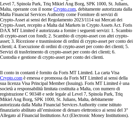
Level 7, Spinola Park, Triq Mikiel Ang Borg, SPK 1000, St. Julians,
Malta, operante con il nome
Crypto.com
, debitamente autorizzata dalla
Malta Financial Services Authority come Fornitore di servizi di
Crypto-Asset ai sensi del Regolamento 2023/1114 sui Mercati dei
Crypto-Asset, recepito a Malta dal Markets in Crypto Assets Act. Foris
DAX MT Limited è autorizzata a fornire i seguenti servizi: 1. Scambio
di crypto-asset con fondi; 2. Scambio di crypto-asset con altri crypto-
asset; 3. Ricezione e trasmissione di ordini di crypto-asset per conto dei
clienti; 4. Esecuzione di ordini di crypto-asset per conto dei clienti; 5.
Servizi di trasferimento di crypto-asset per conto dei clienti; 6.
Custodia e gestione di crypto-asset per conto dei clienti.
Il conto in contanti è fornito da Foris MT Limited. La carta Visa
Crypto.com
è emessa e promossa da Foris MT Limited ai sensi della
sua licenza Visa Principal Member (Issuing). Foris MT Limited è una
società a responsabilità limitata costituita a Malta, con numero di
registrazione C 90348 e sede legale al Level 7, Spinola Park, Triq
Mikiel Ang Borg, SPK 1000, St. Julians, Malta, debitamente
autorizzata dalla Malta Financial Services Authority come istituto
finanziario abilitato all’emissione di denaro elettronico ai sensi del 3°
Allegato al Financial Institutions Act (Electronic Money Institutions).