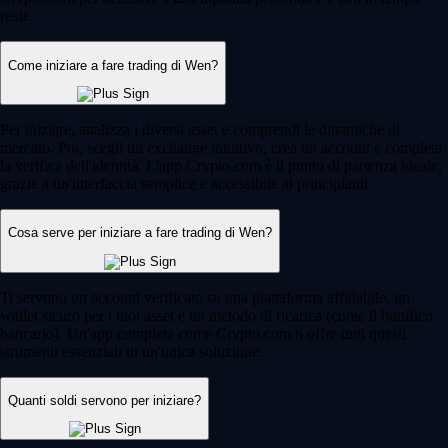
reale.
Come iniziare a fare trading di Wen?
Per iniziare, analizza i diversi asset e comprendi le dinamiche di
mercato. Poi, scegli un exchange intuitivo, crea un account e completa
la verifica dell'identità. L'app Crypto.com è il punto di partenza ideale,
grazie a un'interfaccia semplice e accessibile ai principianti.
Cosa serve per iniziare a fare trading di Wen?
Ti servono un account verificato su una piattaforma affidabile, un
wallet sicuro per i tuoi asset e un metodo di ricarica (come il bonifico
bancario). Un'app completa come Crypto.com ti offre tutti questi
strumenti essenziali in un'unica soluzione.
Quanti soldi servono per iniziare?