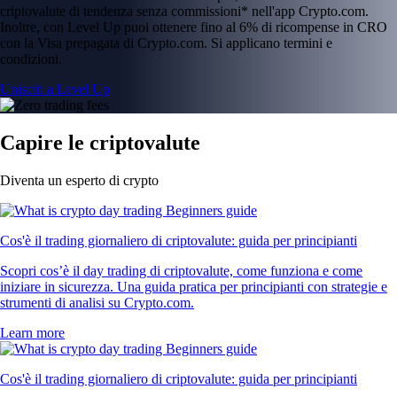
criptovalute di tendenza senza commissioni* nell'app Crypto.com.
Inoltre, con Level Up puoi ottenere fino al 6% di ricompense in CRO
con la Visa prepagata di Crypto.com. Si applicano termini e
condizioni.
Unisciti a Level Up
Capire le criptovalute
Diventa un esperto di crypto
Cos'è il trading giornaliero di criptovalute: guida per principianti
Scopri cos’è il day trading di criptovalute, come funziona e come
iniziare in sicurezza. Una guida pratica per principianti con strategie e
strumenti di analisi su Crypto.com.
Learn more
Cos'è il trading giornaliero di criptovalute: guida per principianti