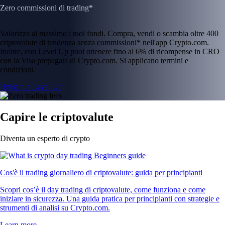
Zero commissioni di trading*
Valorizza al massimo i tuoi fondi. Compra, vendi o scambia oltre 400
criptovalute di tendenza senza commissioni* nell'app Crypto.com.
Inoltre, con Level Up puoi ottenere fino al 6% di ricompense in CRO
con la Visa prepagata di Crypto.com. Si applicano termini e
condizioni.
Unisciti a Level Up
Capire le criptovalute
Diventa un esperto di crypto
Cos'è il trading giornaliero di criptovalute: guida per principianti
Scopri cos’è il day trading di criptovalute, come funziona e come
iniziare in sicurezza. Una guida pratica per principianti con strategie e
strumenti di analisi su Crypto.com.
Learn more