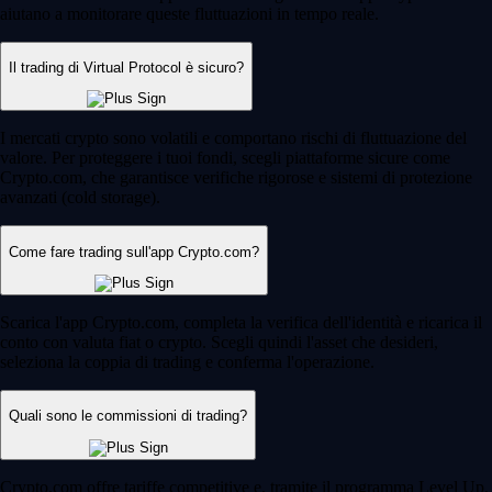
aiutano a monitorare queste fluttuazioni in tempo reale.
Il trading di Virtual Protocol è sicuro?
I mercati crypto sono volatili e comportano rischi di fluttuazione del
valore. Per proteggere i tuoi fondi, scegli piattaforme sicure come
Crypto.com, che garantisce verifiche rigorose e sistemi di protezione
avanzati (cold storage).
Come fare trading sull'app Crypto.com?
Scarica l'app Crypto.com, completa la verifica dell'identità e ricarica il
conto con valuta fiat o crypto. Scegli quindi l'asset che desideri,
seleziona la coppia di trading e conferma l'operazione.
Quali sono le commissioni di trading?
Crypto.com offre tariffe competitive e, tramite il programma Level Up,