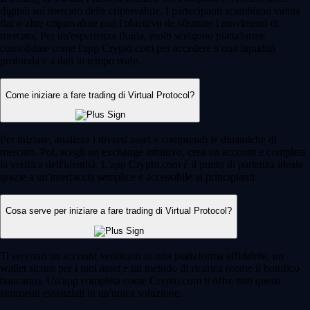
digitali sul mercato delle criptovalute. I partecipanti scambiano valuta
fiat o altre criptovalute con l'obiettivo de sfruttare i movimenti di
mercato. Per un'esperienza fluida, molti scelgono piattaforme
consolidate come l'app Crypto.com per accedere a una liquidità
profonda e a dati in tempo reale.
Come iniziare a fare trading di Virtual Protocol?
Per iniziare, analizza i diversi asset e comprendi le dinamiche di
mercato. Poi, scegli un exchange intuitivo, crea un account e completa
la verifica dell'identità. L'app Crypto.com è il punto di partenza ideale,
grazie a un'interfaccia semplice e accessibile ai principianti.
Cosa serve per iniziare a fare trading di Virtual Protocol?
Ti servono un account verificato su una piattaforma affidabile, un
wallet sicuro per i tuoi asset e un metodo di ricarica (come il bonifico
bancario). Un'app completa come Crypto.com ti offre tutti questi
strumenti essenziali in un'unica soluzione.