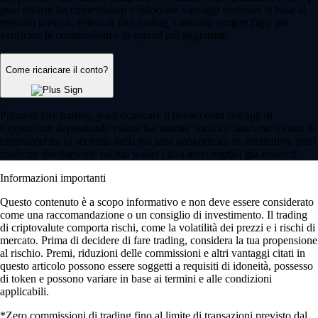
puoi ridurre las commissioni e sbloccare vantaggi esclusivi in base ai
requisiti previsti. Prima di fare trading, controlla sempre l'app per
verificare le commissioni e lo spread più aggiornati.
Come ricaricare il conto?
Prima di fare trading, puoi ricaricare il tuo account sull'app di
Crypto.com depositando valuta fiat tramite bonifico bancario o carta di
credito/debito (a seconda della tua area geografica). In alternativa, puoi
trasferire direttamente sul tuo wallet i tuoi asset digitali già esistenti.
Informazioni importanti
Questo contenuto è a scopo informativo e non deve essere considerato
come una raccomandazione o un consiglio di investimento. Il trading
di criptovalute comporta rischi, come la volatilità dei prezzi e i rischi di
mercato. Prima di decidere di fare trading, considera la tua propensione
al rischio. Premi, riduzioni delle commissioni e altri vantaggi citati in
questo articolo possono essere soggetti a requisiti di idoneità, possesso
di token e possono variare in base ai termini e alle condizioni
applicabili.
*Zero commissioni di trading fino al limite di transazioni previsto dal