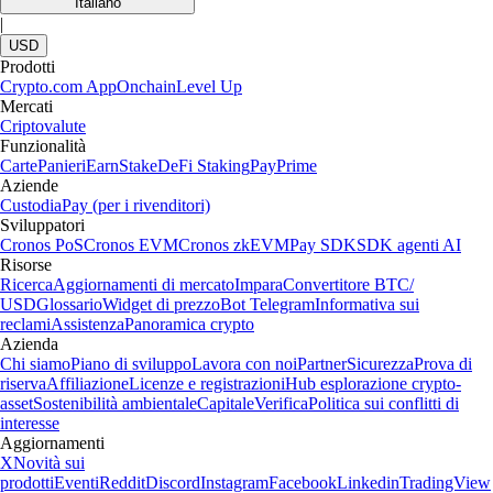
Italiano
|
USD
Prodotti
Crypto.com App
Onchain
Level Up
Mercati
Criptovalute
Funzionalità
Carte
Panieri
Earn
Stake
DeFi Staking
Pay
Prime
Aziende
Custodia
Pay (per i rivenditori)
Sviluppatori
Cronos PoS
Cronos EVM
Cronos zkEVM
Pay SDK
SDK agenti AI
Risorse
Ricerca
Aggiornamenti di mercato
Impara
Convertitore BTC/
USD
Glossario
Widget di prezzo
Bot Telegram
Informativa sui
reclami
Assistenza
Panoramica crypto
Azienda
Chi siamo
Piano di sviluppo
Lavora con noi
Partner
Sicurezza
Prova di
riserva
Affiliazione
Licenze e registrazioni
Hub esplorazione crypto-
asset
Sostenibilità ambientale
Capitale
Verifica
Politica sui conflitti di
interesse
Aggiornamenti
X
Novità sui
prodotti
Eventi
Reddit
Discord
Instagram
Facebook
Linkedin
TradingView