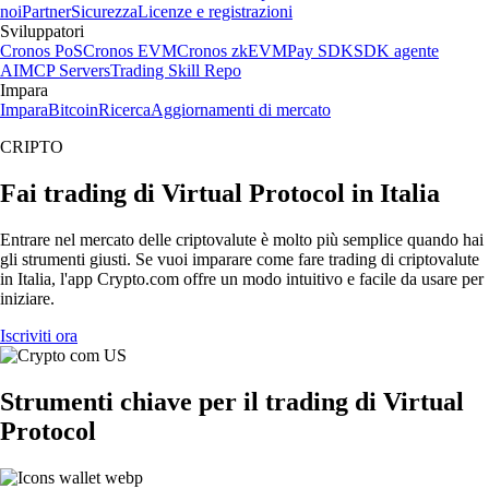
noi
Partner
Sicurezza
Licenze e registrazioni
Sviluppatori
Cronos PoS
Cronos EVM
Cronos zkEVM
Pay SDK
SDK agente
AI
MCP Servers
Trading Skill Repo
Impara
Impara
Bitcoin
Ricerca
Aggiornamenti di mercato
CRIPTO
Fai trading di Virtual Protocol in Italia
Entrare nel mercato delle criptovalute è molto più semplice quando hai
gli strumenti giusti. Se vuoi imparare come fare trading di criptovalute
in Italia, l'app Crypto.com offre un modo intuitivo e facile da usare per
iniziare.
Iscriviti ora
Strumenti chiave per il trading di Virtual
Protocol