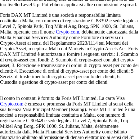
tuo livello Level Up. Potrebbero applicarsi altre commissioni e spread.
Foris DAX MT Limited è una società a responsabilità limitata
costituita a Malta, con numero di registrazione C 88392 e sede legale a
Level 7, Spinola Park, Triq Mikiel Ang Borg, SPK 1000, St. Julians,
Malta, operante con il nome
Crypto.com
, debitamente autorizzata dalla
Malta Financial Services Authority come Fornitore di servizi di
Crypto-Asset ai sensi del Regolamento 2023/1114 sui Mercati dei
Crypto-Asset, recepito a Malta dal Markets in Crypto Assets Act. Foris
DAX MT Limited è autorizzata a fornire i seguenti servizi: 1. Scambio
di crypto-asset con fondi; 2. Scambio di crypto-asset con altri crypto-
asset; 3. Ricezione e trasmissione di ordini di crypto-asset per conto dei
clienti; 4. Esecuzione di ordini di crypto-asset per conto dei clienti; 5.
Servizi di trasferimento di crypto-asset per conto dei clienti; 6.
Custodia e gestione di crypto-asset per conto dei clienti.
Il conto in contanti è fornito da Foris MT Limited. La carta Visa
Crypto.com
è emessa e promossa da Foris MT Limited ai sensi della
sua licenza Visa Principal Member (Issuing). Foris MT Limited è una
società a responsabilità limitata costituita a Malta, con numero di
registrazione C 90348 e sede legale al Level 7, Spinola Park, Triq
Mikiel Ang Borg, SPK 1000, St. Julians, Malta, debitamente
autorizzata dalla Malta Financial Services Authority come istituto
finanziario abilitato all’emissione di denaro elettronico ai sensi del 3°