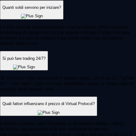
Quanti soldi servono per iniziare?
La cifra dipende dalla piattaforma e dal tuo budget. Molti exchange
permettono di iniziare con piccoli importi. Sull'app Crypto.com puoi
ricaricare il conto ed eseguire il tuo primo ordine con un importo
minimo molto basso.
Si può fare trading 24/7?
Sì, il mercato delle criptovalute è sempre aperto, 24 ore su 24, 7 giorni
su 7. Con l'app Crypto.com puoi monitorare i prezzi in tempo reale ed
eseguire ordini quando vuoi.
Quali fattori influenzano il prezzo di Virtual Protocol?
Il prezzo è guidato dalle dinamiche di domanda e offerta. I fattori
includono aggiornamenti della rete, sentiment di mercato,
macroeconomia e sviluppi del settore. I grafici dell'app Crypto.com ti