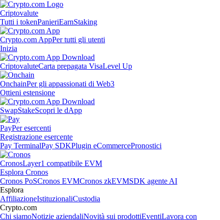
Criptovalute
Tutti i token
Panieri
Earn
Staking
Crypto.com App
Per tutti gli utenti
Inizia
Criptovalute
Carta prepagata Visa
Level Up
Onchain
Per gli appassionati di Web3
Ottieni estensione
Swap
Stake
Scopri le dApp
Pay
Per esercenti
Registrazione esercente
Pay Terminal
Pay SDK
Plugin eCommerce
Pronostici
Cronos
Layer1 compatibile EVM
Esplora Cronos
Cronos PoS
Cronos EVM
Cronos zkEVM
SDK agente AI
Esplora
Affiliazione
Istituzionali
Custodia
Crypto.com
Chi siamo
Notizie aziendali
Novità sui prodotti
Eventi
Lavora con