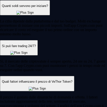
Quanti soldi servono per iniziare?
La cifra dipende dalla piattaforma e dal tuo budget. Molti exchange
permettono di iniziare con piccoli importi. Sull'app Crypto.com puoi
ricaricare il conto ed eseguire il tuo primo ordine con un importo
minimo molto basso.
Si può fare trading 24/7?
Sì, il mercato delle criptovalute è sempre aperto, 24 ore su 24, 7 giorni
su 7. Con l'app Crypto.com puoi monitorare i prezzi in tempo reale ed
eseguire ordini quando vuoi.
Quali fattori influenzano il prezzo di VeThor Token?
Il prezzo è guidato dalle dinamiche di domanda e offerta. I fattori
includono aggiornamenti della rete, sentiment di mercato,
macroeconomia e sviluppi del settore. I grafici dell'app Crypto.com ti