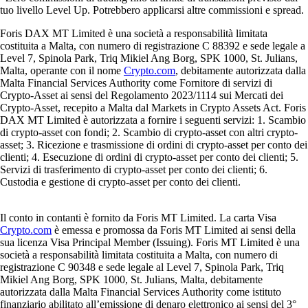
tuo livello Level Up. Potrebbero applicarsi altre commissioni e spread.
Foris DAX MT Limited è una società a responsabilità limitata
costituita a Malta, con numero di registrazione C 88392 e sede legale a
Level 7, Spinola Park, Triq Mikiel Ang Borg, SPK 1000, St. Julians,
Malta, operante con il nome
Crypto.com
, debitamente autorizzata dalla
Malta Financial Services Authority come Fornitore di servizi di
Crypto-Asset ai sensi del Regolamento 2023/1114 sui Mercati dei
Crypto-Asset, recepito a Malta dal Markets in Crypto Assets Act. Foris
DAX MT Limited è autorizzata a fornire i seguenti servizi: 1. Scambio
di crypto-asset con fondi; 2. Scambio di crypto-asset con altri crypto-
asset; 3. Ricezione e trasmissione di ordini di crypto-asset per conto dei
clienti; 4. Esecuzione di ordini di crypto-asset per conto dei clienti; 5.
Servizi di trasferimento di crypto-asset per conto dei clienti; 6.
Custodia e gestione di crypto-asset per conto dei clienti.
Il conto in contanti è fornito da Foris MT Limited. La carta Visa
Crypto.com
è emessa e promossa da Foris MT Limited ai sensi della
sua licenza Visa Principal Member (Issuing). Foris MT Limited è una
società a responsabilità limitata costituita a Malta, con numero di
registrazione C 90348 e sede legale al Level 7, Spinola Park, Triq
Mikiel Ang Borg, SPK 1000, St. Julians, Malta, debitamente
autorizzata dalla Malta Financial Services Authority come istituto
finanziario abilitato all’emissione di denaro elettronico ai sensi del 3°