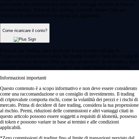
puoi ridurre las commissioni e sbloccare vantaggi esclusivi in base ai
requisiti previsti. Prima di fare trading, controlla sempre l'app per
verificare le commissioni e lo spread più aggiornati.
Come ricaricare il conto?
Prima di fare trading, puoi ricaricare il tuo account sull'app di
Crypto.com depositando valuta fiat tramite bonifico bancario o carta di
credito/debito (a seconda della tua area geografica). In alternativa, puoi
trasferire direttamente sul tuo wallet i tuoi asset digitali già esistenti.
Informazioni importanti
Questo contenuto è a scopo informativo e non deve essere considerato
come una raccomandazione o un consiglio di investimento. Il trading
di criptovalute comporta rischi, come la volatilità dei prezzi e i rischi di
mercato. Prima di decidere di fare trading, considera la tua propensione
al rischio. Premi, riduzioni delle commissioni e altri vantaggi citati in
questo articolo possono essere soggetti a requisiti di idoneità, possesso
di token e possono variare in base ai termini e alle condizioni
applicabili.
*Zero commissioni di trading fino al limite di transazioni previsto dal