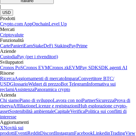
Italiano
|
USD
Prodotti
Crypto.com App
Onchain
Level Up
Mercati
Criptovalute
Funzionalità
Carte
Panieri
Earn
Stake
DeFi Staking
Pay
Prime
Aziende
Custodia
Pay (per i rivenditori)
Sviluppatori
Cronos PoS
Cronos EVM
Cronos zkEVM
Pay SDK
SDK agenti AI
Risorse
Ricerca
Aggiornamenti di mercato
Impara
Convertitore BTC/
USD
Glossario
Widget di prezzo
Bot Telegram
Informativa sui
reclami
Assistenza
Panoramica crypto
Azienda
Chi siamo
Piano di sviluppo
Lavora con noi
Partner
Sicurezza
Prova di
riserva
Affiliazione
Licenze e registrazioni
Hub esplorazione crypto-
asset
Sostenibilità ambientale
Capitale
Verifica
Politica sui conflitti di
interesse
Aggiornamenti
X
Novità sui
prodotti
Eventi
Reddit
Discord
Instagram
Facebook
Linkedin
TradingView