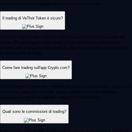
aiutano a monitorare queste fluttuazioni in tempo reale.
Il trading di VeThor Token è sicuro?
I mercati crypto sono volatili e comportano rischi di fluttuazione del
valore. Per proteggere i tuoi fondi, scegli piattaforme sicure come
Crypto.com, che garantisce verifiche rigorose e sistemi di protezione
avanzati (cold storage).
Come fare trading sull'app Crypto.com?
Scarica l'app Crypto.com, completa la verifica dell'identità e ricarica il
conto con valuta fiat o crypto. Scegli quindi l'asset che desideri,
seleziona la coppia di trading e conferma l'operazione.
Quali sono le commissioni di trading?
Crypto.com offre tariffe competitive e, tramite il programma Level Up,