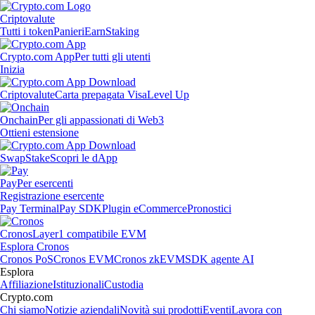
Criptovalute
Tutti i token
Panieri
Earn
Staking
Crypto.com App
Per tutti gli utenti
Inizia
Criptovalute
Carta prepagata Visa
Level Up
Onchain
Per gli appassionati di Web3
Ottieni estensione
Swap
Stake
Scopri le dApp
Pay
Per esercenti
Registrazione esercente
Pay Terminal
Pay SDK
Plugin eCommerce
Pronostici
Cronos
Layer1 compatibile EVM
Esplora Cronos
Cronos PoS
Cronos EVM
Cronos zkEVM
SDK agente AI
Esplora
Affiliazione
Istituzionali
Custodia
Crypto.com
Chi siamo
Notizie aziendali
Novità sui prodotti
Eventi
Lavora con