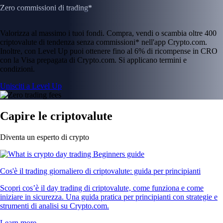
Zero commissioni di trading*
Valorizza al massimo i tuoi fondi. Compra, vendi o scambia oltre 400
criptovalute di tendenza senza commissioni* nell'app Crypto.com.
Inoltre, con Level Up puoi ottenere fino al 6% di ricompense in CRO
con la Visa prepagata di Crypto.com. Si applicano termini e
condizioni.
Unisciti a Level Up
Capire le criptovalute
Diventa un esperto di crypto
Cos'è il trading giornaliero di criptovalute: guida per principianti
Scopri cos’è il day trading di criptovalute, come funziona e come
iniziare in sicurezza. Una guida pratica per principianti con strategie e
strumenti di analisi su Crypto.com.
Learn more