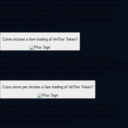
digitali sul mercato delle criptovalute. I partecipanti scambiano valuta
fiat o altre criptovalute con l'obiettivo de sfruttare i movimenti di
mercato. Per un'esperienza fluida, molti scelgono piattaforme
consolidate come l'app Crypto.com per accedere a una liquidità
profonda e a dati in tempo reale.
Come iniziare a fare trading di VeThor Token?
Per iniziare, analizza i diversi asset e comprendi le dinamiche di
mercato. Poi, scegli un exchange intuitivo, crea un account e completa
la verifica dell'identità. L'app Crypto.com è il punto di partenza ideale,
grazie a un'interfaccia semplice e accessibile ai principianti.
Cosa serve per iniziare a fare trading di VeThor Token?
Ti servono un account verificato su una piattaforma affidabile, un
wallet sicuro per i tuoi asset e un metodo di ricarica (come il bonifico
bancario). Un'app completa come Crypto.com ti offre tutti questi
strumenti essenziali in un'unica soluzione.