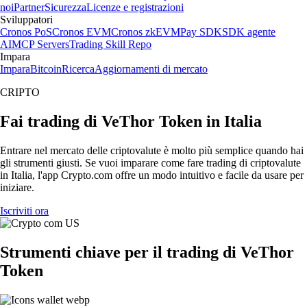
noi
Partner
Sicurezza
Licenze e registrazioni
Sviluppatori
Cronos PoS
Cronos EVM
Cronos zkEVM
Pay SDK
SDK agente
AI
MCP Servers
Trading Skill Repo
Impara
Impara
Bitcoin
Ricerca
Aggiornamenti di mercato
CRIPTO
Fai trading di VeThor Token in Italia
Entrare nel mercato delle criptovalute è molto più semplice quando hai
gli strumenti giusti. Se vuoi imparare come fare trading di criptovalute
in Italia, l'app Crypto.com offre un modo intuitivo e facile da usare per
iniziare.
Iscriviti ora
Strumenti chiave per il trading di VeThor
Token