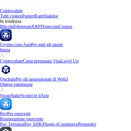
Criptovalute
Tutti i token
Panieri
Earn
Staking
In tendenza
Bitcoin
Ethereum
XRP
Dogecoin
Cronos
Crypto.com App
Per tutti gli utenti
Inizia
Criptovalute
Carta prepagata Visa
Level Up
Onchain
Per gli appassionati di Web3
Ottieni estensione
Swap
Stake
Scopri le dApp
Pay
Per esercenti
Registrazione esercente
Pay Terminal
Pay SDK
Plugin eCommerce
Pronostici