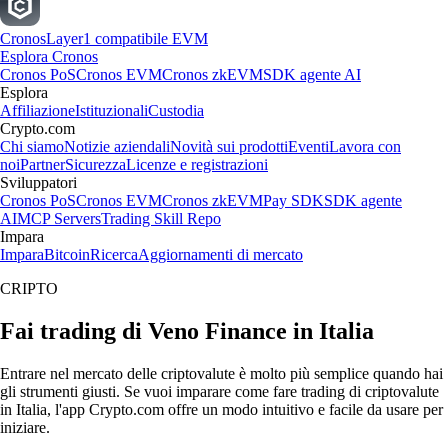
Cronos
Layer1 compatibile EVM
Esplora Cronos
Cronos PoS
Cronos EVM
Cronos zkEVM
SDK agente AI
Esplora
Affiliazione
Istituzionali
Custodia
Crypto.com
Chi siamo
Notizie aziendali
Novità sui prodotti
Eventi
Lavora con
noi
Partner
Sicurezza
Licenze e registrazioni
Sviluppatori
Cronos PoS
Cronos EVM
Cronos zkEVM
Pay SDK
SDK agente
AI
MCP Servers
Trading Skill Repo
Impara
Impara
Bitcoin
Ricerca
Aggiornamenti di mercato
CRIPTO
Fai trading di Veno Finance in Italia
Entrare nel mercato delle criptovalute è molto più semplice quando hai
gli strumenti giusti. Se vuoi imparare come fare trading di criptovalute
in Italia, l'app Crypto.com offre un modo intuitivo e facile da usare per
iniziare.