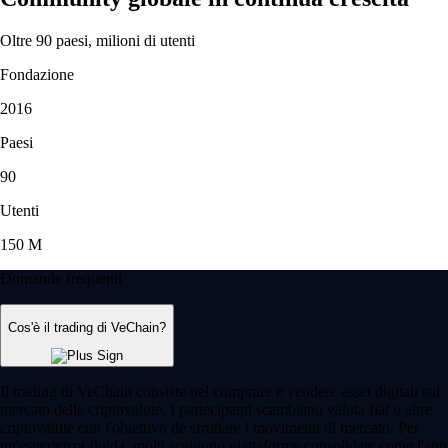
Oltre 90 paesi, milioni di utenti
Fondazione
2016
Paesi
90
Utenti
150 M
Domande frequenti
Cos'è il trading di VeChain?
Il trading di VeChain consiste nel comprare e vendere asset digitali sul
mercato delle criptovalute. I partecipanti scambiano valuta fiat o altre
criptovalute con l'obiettivo de sfruttare i movimenti di mercato. Per
un'esperienza fluida, molti scelgono piattaforme consolidate come l'app