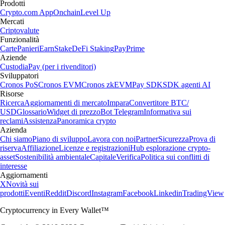
Prodotti
Crypto.com App
Onchain
Level Up
Mercati
Criptovalute
Funzionalità
Carte
Panieri
Earn
Stake
DeFi Staking
Pay
Prime
Aziende
Custodia
Pay (per i rivenditori)
Sviluppatori
Cronos PoS
Cronos EVM
Cronos zkEVM
Pay SDK
SDK agenti AI
Risorse
Ricerca
Aggiornamenti di mercato
Impara
Convertitore BTC/
USD
Glossario
Widget di prezzo
Bot Telegram
Informativa sui
reclami
Assistenza
Panoramica crypto
Azienda
Chi siamo
Piano di sviluppo
Lavora con noi
Partner
Sicurezza
Prova di
riserva
Affiliazione
Licenze e registrazioni
Hub esplorazione crypto-
asset
Sostenibilità ambientale
Capitale
Verifica
Politica sui conflitti di
interesse
Aggiornamenti
X
Novità sui
prodotti
Eventi
Reddit
Discord
Instagram
Facebook
Linkedin
TradingView
Cryptocurrency in Every Wallet™