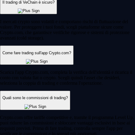
Il trading di VeChain è sicuro?
I mercati crypto sono volatili e comportano rischi di fluttuazione del
valore. Per proteggere i tuoi fondi, scegli piattaforme sicure come
Crypto.com, che garantisce verifiche rigorose e sistemi di protezione
avanzati (cold storage).
Come fare trading sull'app Crypto.com?
Scarica l'app Crypto.com, completa la verifica dell'identità e ricarica il
conto con valuta fiat o crypto. Scegli quindi l'asset che desideri,
seleziona la coppia di trading e conferma l'operazione.
Quali sono le commissioni di trading?
Crypto.com offre tariffe competitive e, tramite il programma Level Up,
puoi ridurre las commissioni e sbloccare vantaggi esclusivi in base ai
requisiti previsti. Prima di fare trading, controlla sempre l'app per
verificare le commissioni e lo spread più aggiornati.