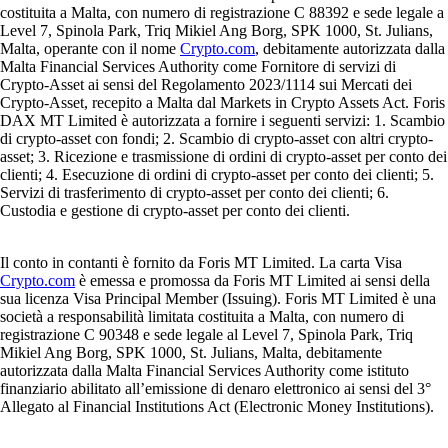
costituita a Malta, con numero di registrazione C 88392 e sede legale a
Level 7, Spinola Park, Triq Mikiel Ang Borg, SPK 1000, St. Julians,
Malta, operante con il nome
Crypto.com
, debitamente autorizzata dalla
Malta Financial Services Authority come Fornitore di servizi di
Crypto-Asset ai sensi del Regolamento 2023/1114 sui Mercati dei
Crypto-Asset, recepito a Malta dal Markets in Crypto Assets Act. Foris
DAX MT Limited è autorizzata a fornire i seguenti servizi: 1. Scambio
di crypto-asset con fondi; 2. Scambio di crypto-asset con altri crypto-
asset; 3. Ricezione e trasmissione di ordini di crypto-asset per conto dei
clienti; 4. Esecuzione di ordini di crypto-asset per conto dei clienti; 5.
Servizi di trasferimento di crypto-asset per conto dei clienti; 6.
Custodia e gestione di crypto-asset per conto dei clienti.
Il conto in contanti è fornito da Foris MT Limited. La carta Visa
Crypto.com
è emessa e promossa da Foris MT Limited ai sensi della
sua licenza Visa Principal Member (Issuing). Foris MT Limited è una
società a responsabilità limitata costituita a Malta, con numero di
registrazione C 90348 e sede legale al Level 7, Spinola Park, Triq
Mikiel Ang Borg, SPK 1000, St. Julians, Malta, debitamente
autorizzata dalla Malta Financial Services Authority come istituto
finanziario abilitato all’emissione di denaro elettronico ai sensi del 3°
Allegato al Financial Institutions Act (Electronic Money Institutions).