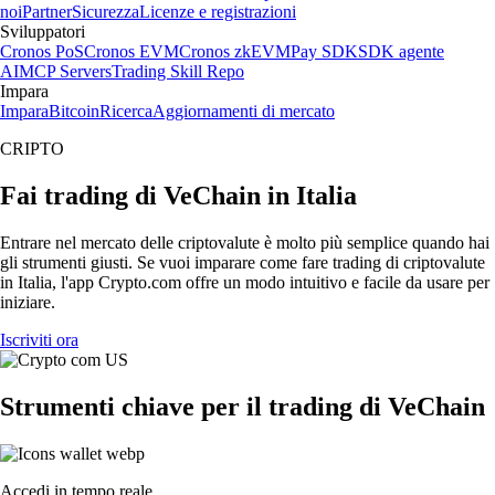
noi
Partner
Sicurezza
Licenze e registrazioni
Sviluppatori
Cronos PoS
Cronos EVM
Cronos zkEVM
Pay SDK
SDK agente
AI
MCP Servers
Trading Skill Repo
Impara
Impara
Bitcoin
Ricerca
Aggiornamenti di mercato
CRIPTO
Fai trading di VeChain in Italia
Entrare nel mercato delle criptovalute è molto più semplice quando hai
gli strumenti giusti. Se vuoi imparare come fare trading di criptovalute
in Italia, l'app Crypto.com offre un modo intuitivo e facile da usare per
iniziare.
Iscriviti ora
Strumenti chiave per il trading di VeChain
Accedi in tempo reale