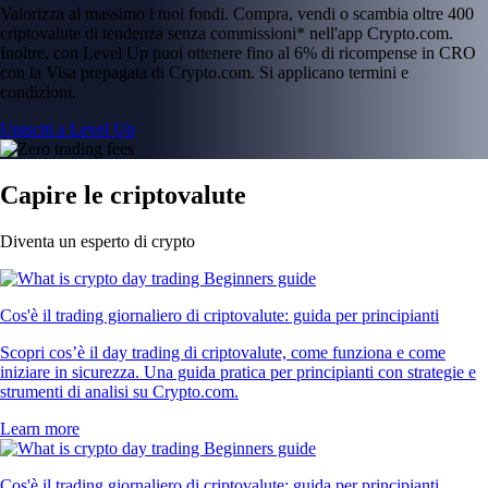
Valorizza al massimo i tuoi fondi. Compra, vendi o scambia oltre 400
criptovalute di tendenza senza commissioni* nell'app Crypto.com.
Inoltre, con Level Up puoi ottenere fino al 6% di ricompense in CRO
con la Visa prepagata di Crypto.com. Si applicano termini e
condizioni.
Unisciti a Level Up
Capire le criptovalute
Diventa un esperto di crypto
Cos'è il trading giornaliero di criptovalute: guida per principianti
Scopri cos’è il day trading di criptovalute, come funziona e come
iniziare in sicurezza. Una guida pratica per principianti con strategie e
strumenti di analisi su Crypto.com.
Learn more
Cos'è il trading giornaliero di criptovalute: guida per principianti