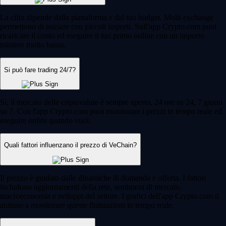
La cifra dipende dalla piattaforma e dal tuo budget. Molti exchange
permettono di iniziare con piccoli importi. Sull'app Crypto.com puoi
ricaricare il conto ed eseguire il tuo primo ordine con un importo
minimo molto basso.
Si può fare trading 24/7?
Sì, il mercato delle criptovalute è sempre aperto, 24 ore su 24, 7 giorni
su 7. Con l'app Crypto.com puoi monitorare i prezzi in tempo reale ed
eseguire ordini quando vuoi.
Quali fattori influenzano il prezzo di VeChain?
Il prezzo è guidato dalle dinamiche di domanda e offerta. I fattori
includono aggiornamenti della rete, sentiment di mercato,
macroeconomia e sviluppi del settore. I grafici dell'app Crypto.com ti
aiutano a monitorare queste fluttuazioni in tempo reale.