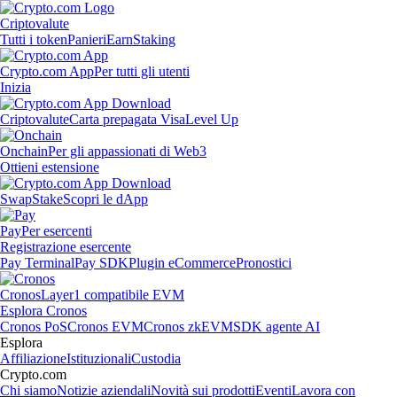
Criptovalute
Tutti i token
Panieri
Earn
Staking
Crypto.com App
Per tutti gli utenti
Inizia
Criptovalute
Carta prepagata Visa
Level Up
Onchain
Per gli appassionati di Web3
Ottieni estensione
Swap
Stake
Scopri le dApp
Pay
Per esercenti
Registrazione esercente
Pay Terminal
Pay SDK
Plugin eCommerce
Pronostici
Cronos
Layer1 compatibile EVM
Esplora Cronos
Cronos PoS
Cronos EVM
Cronos zkEVM
SDK agente AI
Esplora
Affiliazione
Istituzionali
Custodia
Crypto.com
Chi siamo
Notizie aziendali
Novità sui prodotti
Eventi
Lavora con