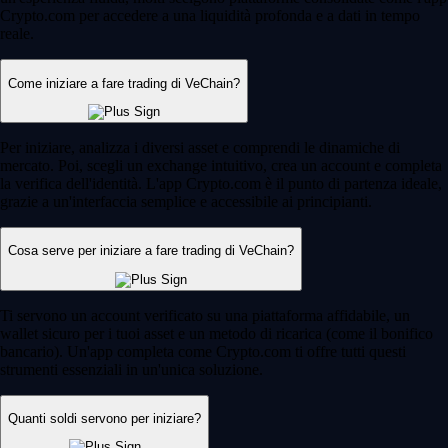
Crypto.com per accedere a una liquidità profonda e a dati in tempo
reale.
Come iniziare a fare trading di VeChain?
Per iniziare, analizza i diversi asset e comprendi le dinamiche di
mercato. Poi, scegli un exchange intuitivo, crea un account e completa
la verifica dell'identità. L'app Crypto.com è il punto di partenza ideale,
grazie a un'interfaccia semplice e accessibile ai principianti.
Cosa serve per iniziare a fare trading di VeChain?
Ti servono un account verificato su una piattaforma affidabile, un
wallet sicuro per i tuoi asset e un metodo di ricarica (come il bonifico
bancario). Un'app completa come Crypto.com ti offre tutti questi
strumenti essenziali in un'unica soluzione.
Quanti soldi servono per iniziare?