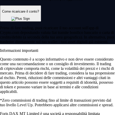
Come ricaricare il conto?
Prima di fare trading, puoi ricaricare il tuo account sull'app di
Crypto.com depositando valuta fiat tramite bonifico bancario o carta di
credito/debito (a seconda della tua area geografica). In alternativa, puoi
trasferire direttamente sul tuo wallet i tuoi asset digitali già esistenti.
Informazioni importanti
Questo contenuto è a scopo informativo e non deve essere considerato
come una raccomandazione o un consiglio di investimento. Il trading
di criptovalute comporta rischi, come la volatilità dei prezzi e i rischi di
mercato. Prima di decidere di fare trading, considera la tua propensione
al rischio. Premi, riduzioni delle commissioni e altri vantaggi citati in
questo articolo possono essere soggetti a requisiti di idoneità, possesso
di token e possono variare in base ai termini e alle condizioni
applicabili.
*Zero commissioni di trading fino al limite di transazioni previsto dal
tuo livello Level Up. Potrebbero applicarsi altre commissioni e spread.
Foris DAX MT Limited è una società a responsabilità limitata