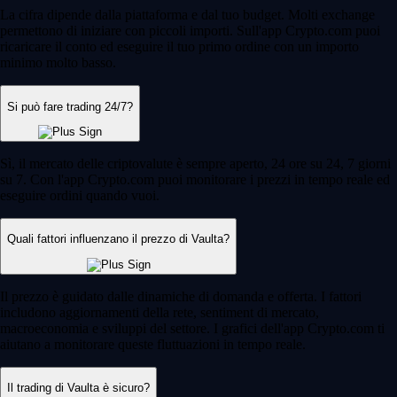
La cifra dipende dalla piattaforma e dal tuo budget. Molti exchange
permettono di iniziare con piccoli importi. Sull'app Crypto.com puoi
ricaricare il conto ed eseguire il tuo primo ordine con un importo
minimo molto basso.
Si può fare trading 24/7?
Sì, il mercato delle criptovalute è sempre aperto, 24 ore su 24, 7 giorni
su 7. Con l'app Crypto.com puoi monitorare i prezzi in tempo reale ed
eseguire ordini quando vuoi.
Quali fattori influenzano il prezzo di Vaulta?
Il prezzo è guidato dalle dinamiche di domanda e offerta. I fattori
includono aggiornamenti della rete, sentiment di mercato,
macroeconomia e sviluppi del settore. I grafici dell'app Crypto.com ti
aiutano a monitorare queste fluttuazioni in tempo reale.
Il trading di Vaulta è sicuro?