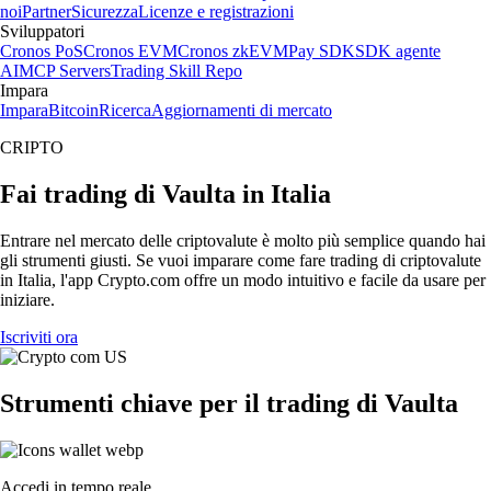
noi
Partner
Sicurezza
Licenze e registrazioni
Sviluppatori
Cronos PoS
Cronos EVM
Cronos zkEVM
Pay SDK
SDK agente
AI
MCP Servers
Trading Skill Repo
Impara
Impara
Bitcoin
Ricerca
Aggiornamenti di mercato
CRIPTO
Fai trading di Vaulta in Italia
Entrare nel mercato delle criptovalute è molto più semplice quando hai
gli strumenti giusti. Se vuoi imparare come fare trading di criptovalute
in Italia, l'app Crypto.com offre un modo intuitivo e facile da usare per
iniziare.
Iscriviti ora
Strumenti chiave per il trading di Vaulta
Accedi in tempo reale