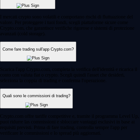
I mercati crypto sono volatili e comportano rischi di fluttuazione del
valore. Per proteggere i tuoi fondi, scegli piattaforme sicure come
Crypto.com, che garantisce verifiche rigorose e sistemi di protezione
avanzati (cold storage).
Come fare trading sull'app Crypto.com?
Scarica l'app Crypto.com, completa la verifica dell'identità e ricarica il
conto con valuta fiat o crypto. Scegli quindi l'asset che desideri,
seleziona la coppia di trading e conferma l'operazione.
Quali sono le commissioni di trading?
Crypto.com offre tariffe competitive e, tramite il programma Level Up,
puoi ridurre las commissioni e sbloccare vantaggi esclusivi in base ai
requisiti previsti. Prima di fare trading, controlla sempre l'app per
verificare le commissioni e lo spread più aggiornati.