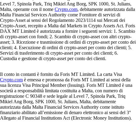
Level 7, Spinola Park, Triq Mikiel Ang Borg, SPK 1000, St. Julians,
Malta, operante con il nome
Crypto.com
, debitamente autorizzata dalla
Malta Financial Services Authority come Fornitore di servizi di
Crypto-Asset ai sensi del Regolamento 2023/1114 sui Mercati dei
Crypto-Asset, recepito a Malta dal Markets in Crypto Assets Act. Foris
DAX MT Limited è autorizzata a fornire i seguenti servizi: 1. Scambio
di crypto-asset con fondi; 2. Scambio di crypto-asset con altri crypto-
asset; 3. Ricezione e trasmissione di ordini di crypto-asset per conto dei
clienti; 4. Esecuzione di ordini di crypto-asset per conto dei clienti; 5.
Servizi di trasferimento di crypto-asset per conto dei clienti; 6.
Custodia e gestione di crypto-asset per conto dei clienti.
Il conto in contanti è fornito da Foris MT Limited. La carta Visa
Crypto.com
è emessa e promossa da Foris MT Limited ai sensi della
sua licenza Visa Principal Member (Issuing). Foris MT Limited è una
società a responsabilità limitata costituita a Malta, con numero di
registrazione C 90348 e sede legale al Level 7, Spinola Park, Triq
Mikiel Ang Borg, SPK 1000, St. Julians, Malta, debitamente
autorizzata dalla Malta Financial Services Authority come istituto
finanziario abilitato all’emissione di denaro elettronico ai sensi del 3°
Allegato al Financial Institutions Act (Electronic Money Institutions).