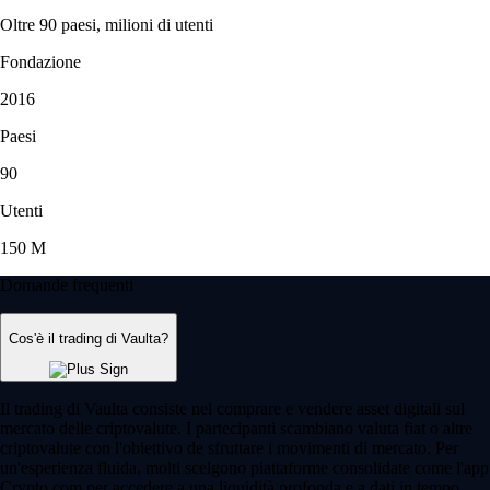
Oltre 90 paesi, milioni di utenti
Fondazione
2016
Paesi
90
Utenti
150 M
Domande frequenti
Cos'è il trading di Vaulta?
Il trading di Vaulta consiste nel comprare e vendere asset digitali sul
mercato delle criptovalute. I partecipanti scambiano valuta fiat o altre
criptovalute con l'obiettivo de sfruttare i movimenti di mercato. Per
un'esperienza fluida, molti scelgono piattaforme consolidate come l'app
Crypto.com per accedere a una liquidità profonda e a dati in tempo