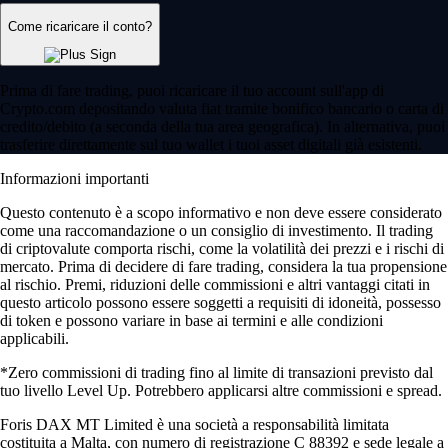
Come ricaricare il conto?
Prima di fare trading, puoi ricaricare il tuo account sull'app di
Crypto.com depositando valuta fiat tramite bonifico bancario o carta di
credito/debito (a seconda della tua area geografica). In alternativa, puoi
trasferire direttamente sul tuo wallet i tuoi asset digitali già esistenti.
Informazioni importanti
Questo contenuto è a scopo informativo e non deve essere considerato
come una raccomandazione o un consiglio di investimento. Il trading
di criptovalute comporta rischi, come la volatilità dei prezzi e i rischi di
mercato. Prima di decidere di fare trading, considera la tua propensione
al rischio. Premi, riduzioni delle commissioni e altri vantaggi citati in
questo articolo possono essere soggetti a requisiti di idoneità, possesso
di token e possono variare in base ai termini e alle condizioni
applicabili.
*Zero commissioni di trading fino al limite di transazioni previsto dal
tuo livello Level Up. Potrebbero applicarsi altre commissioni e spread.
Foris DAX MT Limited è una società a responsabilità limitata
costituita a Malta, con numero di registrazione C 88392 e sede legale a