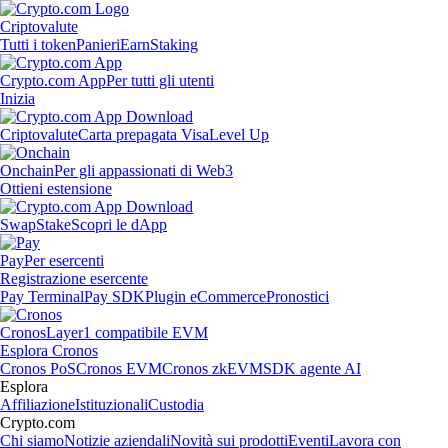
Criptovalute
Tutti i token
Panieri
Earn
Staking
Crypto.com App
Per tutti gli utenti
Inizia
Criptovalute
Carta prepagata Visa
Level Up
Onchain
Per gli appassionati di Web3
Ottieni estensione
Swap
Stake
Scopri le dApp
Pay
Per esercenti
Registrazione esercente
Pay Terminal
Pay SDK
Plugin eCommerce
Pronostici
Cronos
Layer1 compatibile EVM
Esplora Cronos
Cronos PoS
Cronos EVM
Cronos zkEVM
SDK agente AI
Esplora
Affiliazione
Istituzionali
Custodia
Crypto.com
Chi siamo
Notizie aziendali
Novità sui prodotti
Eventi
Lavora con