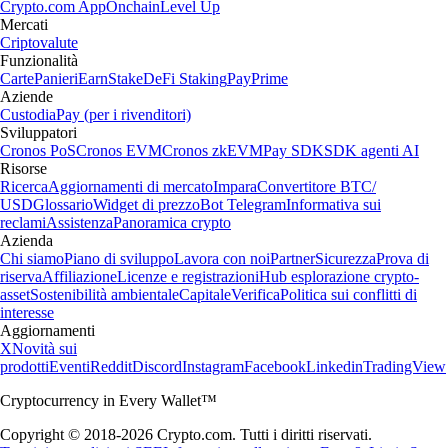
Crypto.com App
Onchain
Level Up
Mercati
Criptovalute
Funzionalità
Carte
Panieri
Earn
Stake
DeFi Staking
Pay
Prime
Aziende
Custodia
Pay (per i rivenditori)
Sviluppatori
Cronos PoS
Cronos EVM
Cronos zkEVM
Pay SDK
SDK agenti AI
Risorse
Ricerca
Aggiornamenti di mercato
Impara
Convertitore BTC/
USD
Glossario
Widget di prezzo
Bot Telegram
Informativa sui
reclami
Assistenza
Panoramica crypto
Azienda
Chi siamo
Piano di sviluppo
Lavora con noi
Partner
Sicurezza
Prova di
riserva
Affiliazione
Licenze e registrazioni
Hub esplorazione crypto-
asset
Sostenibilità ambientale
Capitale
Verifica
Politica sui conflitti di
interesse
Aggiornamenti
X
Novità sui
prodotti
Eventi
Reddit
Discord
Instagram
Facebook
Linkedin
TradingView
Cryptocurrency in Every Wallet™
Copyright © 2018-2026 Crypto.com. Tutti i diritti riservati.