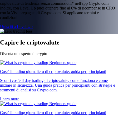
criptovalute di tendenza senza commissioni* nell'app Crypto.com.
Inoltre, con Level Up puoi ottenere fino al 6% di ricompense in CRO
con la Visa prepagata di Crypto.com. Si applicano termini e
condizioni.
Unisciti a Level Up
Capire le criptovalute
Diventa un esperto di crypto
Cos'è il trading giornaliero di criptovalute: guida per principianti
Scopri cos’è il day trading di criptovalute, come funziona e come
iniziare in sicurezza. Una guida pratica per principianti con strategie e
strumenti di analisi su Crypto.com.
Learn more
Cos'è il trading giornaliero di criptovalute: guida per principianti