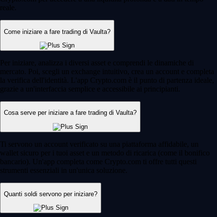
reale.
Come iniziare a fare trading di Vaulta?
Per iniziare, analizza i diversi asset e comprendi le dinamiche di
mercato. Poi, scegli un exchange intuitivo, crea un account e completa
la verifica dell'identità. L'app Crypto.com è il punto di partenza ideale,
grazie a un'interfaccia semplice e accessibile ai principianti.
Cosa serve per iniziare a fare trading di Vaulta?
Ti servono un account verificato su una piattaforma affidabile, un
wallet sicuro per i tuoi asset e un metodo di ricarica (come il bonifico
bancario). Un'app completa come Crypto.com ti offre tutti questi
strumenti essenziali in un'unica soluzione.
Quanti soldi servono per iniziare?