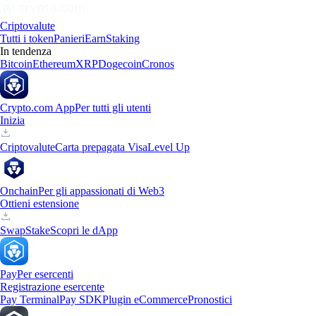
Criptovalute
Tutti i token
Panieri
Earn
Staking
In tendenza
Bitcoin
Ethereum
XRP
Dogecoin
Cronos
Crypto.com App
Per tutti gli utenti
Inizia
Criptovalute
Carta prepagata Visa
Level Up
Onchain
Per gli appassionati di Web3
Ottieni estensione
Swap
Stake
Scopri le dApp
Pay
Per esercenti
Registrazione esercente
Pay Terminal
Pay SDK
Plugin eCommerce
Pronostici