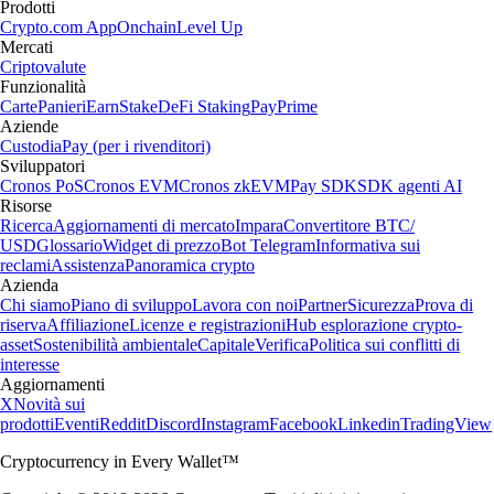
Prodotti
Crypto.com App
Onchain
Level Up
Mercati
Criptovalute
Funzionalità
Carte
Panieri
Earn
Stake
DeFi Staking
Pay
Prime
Aziende
Custodia
Pay (per i rivenditori)
Sviluppatori
Cronos PoS
Cronos EVM
Cronos zkEVM
Pay SDK
SDK agenti AI
Risorse
Ricerca
Aggiornamenti di mercato
Impara
Convertitore BTC/
USD
Glossario
Widget di prezzo
Bot Telegram
Informativa sui
reclami
Assistenza
Panoramica crypto
Azienda
Chi siamo
Piano di sviluppo
Lavora con noi
Partner
Sicurezza
Prova di
riserva
Affiliazione
Licenze e registrazioni
Hub esplorazione crypto-
asset
Sostenibilità ambientale
Capitale
Verifica
Politica sui conflitti di
interesse
Aggiornamenti
X
Novità sui
prodotti
Eventi
Reddit
Discord
Instagram
Facebook
Linkedin
TradingView
Cryptocurrency in Every Wallet™