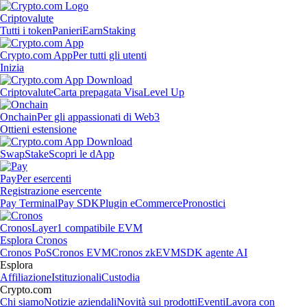
Criptovalute
Tutti i token
Panieri
Earn
Staking
Crypto.com App
Per tutti gli utenti
Inizia
Criptovalute
Carta prepagata Visa
Level Up
Onchain
Per gli appassionati di Web3
Ottieni estensione
Swap
Stake
Scopri le dApp
Pay
Per esercenti
Registrazione esercente
Pay Terminal
Pay SDK
Plugin eCommerce
Pronostici
Cronos
Layer1 compatibile EVM
Esplora Cronos
Cronos PoS
Cronos EVM
Cronos zkEVM
SDK agente AI
Esplora
Affiliazione
Istituzionali
Custodia
Crypto.com
Chi siamo
Notizie aziendali
Novità sui prodotti
Eventi
Lavora con