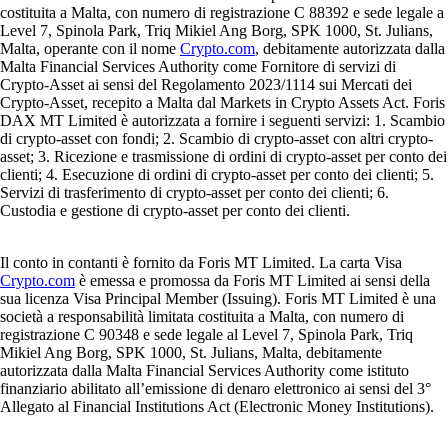
costituita a Malta, con numero di registrazione C 88392 e sede legale a
Level 7, Spinola Park, Triq Mikiel Ang Borg, SPK 1000, St. Julians,
Malta, operante con il nome
Crypto.com
, debitamente autorizzata dalla
Malta Financial Services Authority come Fornitore di servizi di
Crypto-Asset ai sensi del Regolamento 2023/1114 sui Mercati dei
Crypto-Asset, recepito a Malta dal Markets in Crypto Assets Act. Foris
DAX MT Limited è autorizzata a fornire i seguenti servizi: 1. Scambio
di crypto-asset con fondi; 2. Scambio di crypto-asset con altri crypto-
asset; 3. Ricezione e trasmissione di ordini di crypto-asset per conto dei
clienti; 4. Esecuzione di ordini di crypto-asset per conto dei clienti; 5.
Servizi di trasferimento di crypto-asset per conto dei clienti; 6.
Custodia e gestione di crypto-asset per conto dei clienti.
Il conto in contanti è fornito da Foris MT Limited. La carta Visa
Crypto.com
è emessa e promossa da Foris MT Limited ai sensi della
sua licenza Visa Principal Member (Issuing). Foris MT Limited è una
società a responsabilità limitata costituita a Malta, con numero di
registrazione C 90348 e sede legale al Level 7, Spinola Park, Triq
Mikiel Ang Borg, SPK 1000, St. Julians, Malta, debitamente
autorizzata dalla Malta Financial Services Authority come istituto
finanziario abilitato all’emissione di denaro elettronico ai sensi del 3°
Allegato al Financial Institutions Act (Electronic Money Institutions).