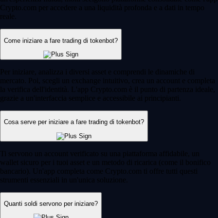
Crypto.com per accedere a una liquidità profonda e a dati in tempo
reale.
Come iniziare a fare trading di tokenbot?
Per iniziare, analizza i diversi asset e comprendi le dinamiche di
mercato. Poi, scegli un exchange intuitivo, crea un account e completa
la verifica dell'identità. L'app Crypto.com è il punto di partenza ideale,
grazie a un'interfaccia semplice e accessibile ai principianti.
Cosa serve per iniziare a fare trading di tokenbot?
Ti servono un account verificato su una piattaforma affidabile, un
wallet sicuro per i tuoi asset e un metodo di ricarica (come il bonifico
bancario). Un'app completa come Crypto.com ti offre tutti questi
strumenti essenziali in un'unica soluzione.
Quanti soldi servono per iniziare?