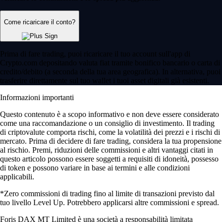
Come ricaricare il conto?
Prima di fare trading, puoi ricaricare il tuo account sull'app di
Crypto.com depositando valuta fiat tramite bonifico bancario o carta di
credito/debito (a seconda della tua area geografica). In alternativa, puoi
trasferire direttamente sul tuo wallet i tuoi asset digitali già esistenti.
Informazioni importanti
Questo contenuto è a scopo informativo e non deve essere considerato
come una raccomandazione o un consiglio di investimento. Il trading
di criptovalute comporta rischi, come la volatilità dei prezzi e i rischi di
mercato. Prima di decidere di fare trading, considera la tua propensione
al rischio. Premi, riduzioni delle commissioni e altri vantaggi citati in
questo articolo possono essere soggetti a requisiti di idoneità, possesso
di token e possono variare in base ai termini e alle condizioni
applicabili.
*Zero commissioni di trading fino al limite di transazioni previsto dal
tuo livello Level Up. Potrebbero applicarsi altre commissioni e spread.
Foris DAX MT Limited è una società a responsabilità limitata