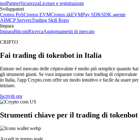
noi
Partner
Sicurezza
Licenze e registrazioni
Sviluppatori
Cronos PoS
Cronos EVM
Cronos zkEVM
Pay SDK
SDK agente
AI
MCP Servers
Trading Skill Repo
Impara
Impara
Bitcoin
Ricerca
Aggiornamenti di mercato
CRIPTO
Fai trading di tokenbot in Italia
Entrare nel mercato delle criptovalute è molto più semplice quando hai
gli strumenti giusti. Se vuoi imparare come fare trading di criptovalute
in Italia, l'app Crypto.com offre un modo intuitivo e facile da usare per
iniziare.
Iscriviti ora
Strumenti chiave per il trading di tokenbot
Accedi in tempo reale