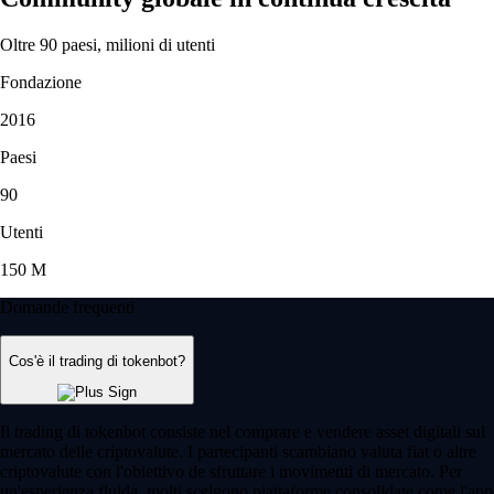
Oltre 90 paesi, milioni di utenti
Fondazione
2016
Paesi
90
Utenti
150 M
Domande frequenti
Cos'è il trading di tokenbot?
Il trading di tokenbot consiste nel comprare e vendere asset digitali sul
mercato delle criptovalute. I partecipanti scambiano valuta fiat o altre
criptovalute con l'obiettivo de sfruttare i movimenti di mercato. Per
un'esperienza fluida, molti scelgono piattaforme consolidate come l'app