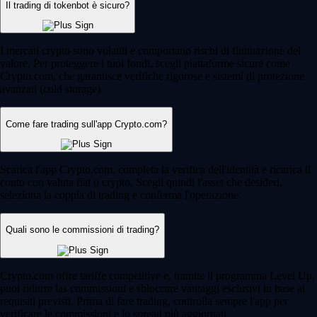
Il trading di tokenbot è sicuro?
I mercati crypto sono volatili e comportano rischi di fluttuazione del
valore. Per proteggere i tuoi fondi, scegli piattaforme sicure come
Crypto.com, che garantisce verifiche rigorose e sistemi di protezione
avanzati (cold storage).
Come fare trading sull'app Crypto.com?
Scarica l'app Crypto.com, completa la verifica dell'identità e ricarica il
conto con valuta fiat o crypto. Scegli quindi l'asset che desideri,
seleziona la coppia di trading e conferma l'operazione.
Quali sono le commissioni di trading?
Crypto.com offre tariffe competitive e, tramite il programma Level Up,
puoi ridurre las commissioni e sbloccare vantaggi esclusivi in base ai
requisiti previsti. Prima di fare trading, controlla sempre l'app per
verificare le commissioni e lo spread più aggiornati.