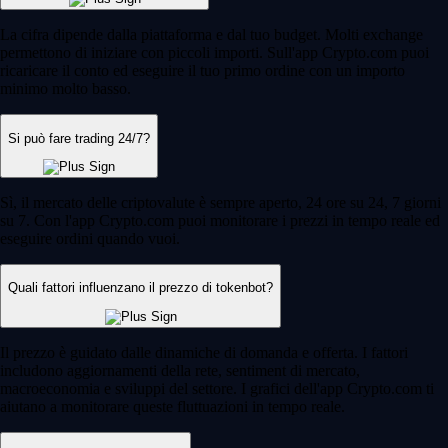
La cifra dipende dalla piattaforma e dal tuo budget. Molti exchange
permettono di iniziare con piccoli importi. Sull'app Crypto.com puoi
ricaricare il conto ed eseguire il tuo primo ordine con un importo
minimo molto basso.
Si può fare trading 24/7?
Sì, il mercato delle criptovalute è sempre aperto, 24 ore su 24, 7 giorni
su 7. Con l'app Crypto.com puoi monitorare i prezzi in tempo reale ed
eseguire ordini quando vuoi.
Quali fattori influenzano il prezzo di tokenbot?
Il prezzo è guidato dalle dinamiche di domanda e offerta. I fattori
includono aggiornamenti della rete, sentiment di mercato,
macroeconomia e sviluppi del settore. I grafici dell'app Crypto.com ti
aiutano a monitorare queste fluttuazioni in tempo reale.