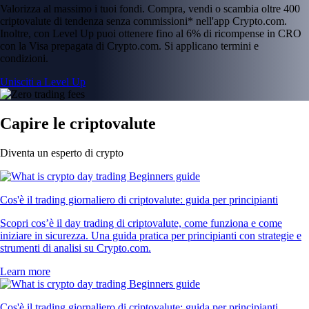
Valorizza al massimo i tuoi fondi. Compra, vendi o scambia oltre 400
criptovalute di tendenza senza commissioni* nell'app Crypto.com.
Inoltre, con Level Up puoi ottenere fino al 6% di ricompense in CRO
con la Visa prepagata di Crypto.com. Si applicano termini e
condizioni.
Unisciti a Level Up
Capire le criptovalute
Diventa un esperto di crypto
Cos'è il trading giornaliero di criptovalute: guida per principianti
Scopri cos’è il day trading di criptovalute, come funziona e come
iniziare in sicurezza. Una guida pratica per principianti con strategie e
strumenti di analisi su Crypto.com.
Learn more
Cos'è il trading giornaliero di criptovalute: guida per principianti