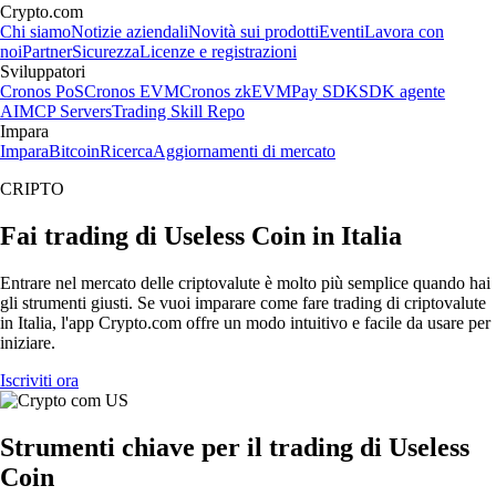
Crypto.com
Chi siamo
Notizie aziendali
Novità sui prodotti
Eventi
Lavora con
noi
Partner
Sicurezza
Licenze e registrazioni
Sviluppatori
Cronos PoS
Cronos EVM
Cronos zkEVM
Pay SDK
SDK agente
AI
MCP Servers
Trading Skill Repo
Impara
Impara
Bitcoin
Ricerca
Aggiornamenti di mercato
CRIPTO
Fai trading di Useless Coin in Italia
Entrare nel mercato delle criptovalute è molto più semplice quando hai
gli strumenti giusti. Se vuoi imparare come fare trading di criptovalute
in Italia, l'app Crypto.com offre un modo intuitivo e facile da usare per
iniziare.
Iscriviti ora
Strumenti chiave per il trading di Useless
Coin