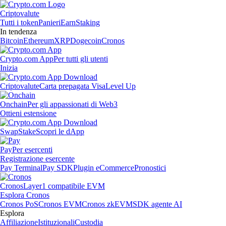
Criptovalute
Tutti i token
Panieri
Earn
Staking
In tendenza
Bitcoin
Ethereum
XRP
Dogecoin
Cronos
Crypto.com App
Per tutti gli utenti
Inizia
Criptovalute
Carta prepagata Visa
Level Up
Onchain
Per gli appassionati di Web3
Ottieni estensione
Swap
Stake
Scopri le dApp
Pay
Per esercenti
Registrazione esercente
Pay Terminal
Pay SDK
Plugin eCommerce
Pronostici
Cronos
Layer1 compatibile EVM
Esplora Cronos
Cronos PoS
Cronos EVM
Cronos zkEVM
SDK agente AI
Esplora
Affiliazione
Istituzionali
Custodia