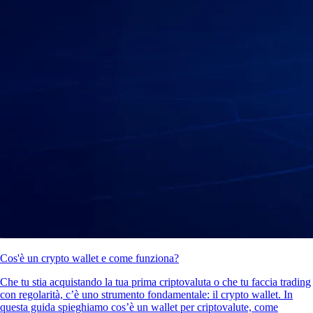
Cos'è un crypto wallet e come funziona?
Che tu stia acquistando la tua prima criptovaluta o che tu faccia trading
con regolarità, c’è uno strumento fondamentale: il crypto wallet. In
questa guida spieghiamo cos’è un wallet per criptovalute, come