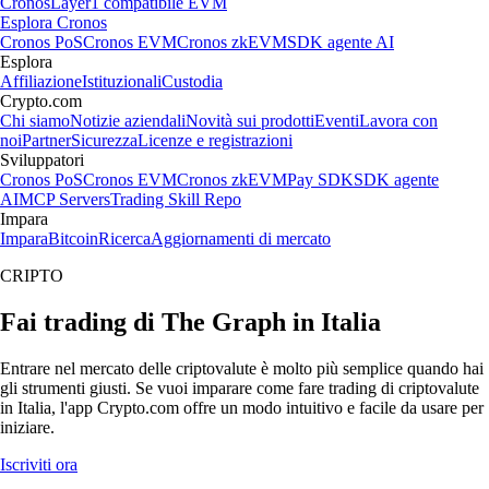
Cronos
Layer1 compatibile EVM
Esplora Cronos
Cronos PoS
Cronos EVM
Cronos zkEVM
SDK agente AI
Esplora
Affiliazione
Istituzionali
Custodia
Crypto.com
Chi siamo
Notizie aziendali
Novità sui prodotti
Eventi
Lavora con
noi
Partner
Sicurezza
Licenze e registrazioni
Sviluppatori
Cronos PoS
Cronos EVM
Cronos zkEVM
Pay SDK
SDK agente
AI
MCP Servers
Trading Skill Repo
Impara
Impara
Bitcoin
Ricerca
Aggiornamenti di mercato
CRIPTO
Fai trading di The Graph in Italia
Entrare nel mercato delle criptovalute è molto più semplice quando hai
gli strumenti giusti. Se vuoi imparare come fare trading di criptovalute
in Italia, l'app Crypto.com offre un modo intuitivo e facile da usare per
iniziare.
Iscriviti ora