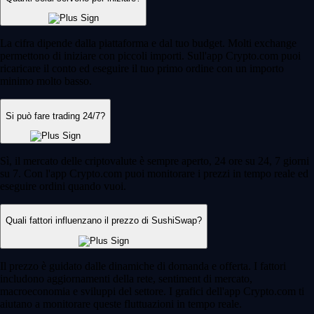
La cifra dipende dalla piattaforma e dal tuo budget. Molti exchange
permettono di iniziare con piccoli importi. Sull'app Crypto.com puoi
ricaricare il conto ed eseguire il tuo primo ordine con un importo
minimo molto basso.
Si può fare trading 24/7?
Sì, il mercato delle criptovalute è sempre aperto, 24 ore su 24, 7 giorni
su 7. Con l'app Crypto.com puoi monitorare i prezzi in tempo reale ed
eseguire ordini quando vuoi.
Quali fattori influenzano il prezzo di SushiSwap?
Il prezzo è guidato dalle dinamiche di domanda e offerta. I fattori
includono aggiornamenti della rete, sentiment di mercato,
macroeconomia e sviluppi del settore. I grafici dell'app Crypto.com ti
aiutano a monitorare queste fluttuazioni in tempo reale.