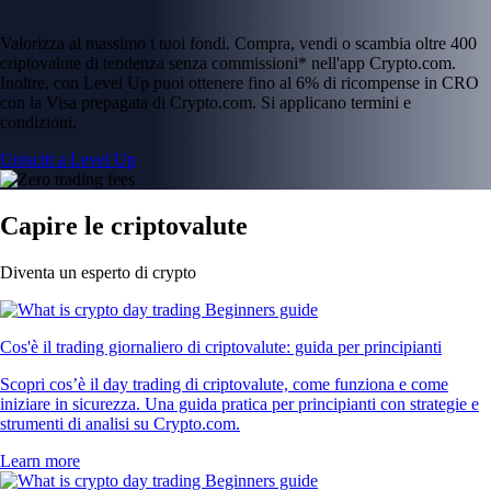
Valorizza al massimo i tuoi fondi. Compra, vendi o scambia oltre 400
criptovalute di tendenza senza commissioni* nell'app Crypto.com.
Inoltre, con Level Up puoi ottenere fino al 6% di ricompense in CRO
con la Visa prepagata di Crypto.com. Si applicano termini e
condizioni.
Unisciti a Level Up
Capire le criptovalute
Diventa un esperto di crypto
Cos'è il trading giornaliero di criptovalute: guida per principianti
Scopri cos’è il day trading di criptovalute, come funziona e come
iniziare in sicurezza. Una guida pratica per principianti con strategie e
strumenti di analisi su Crypto.com.
Learn more