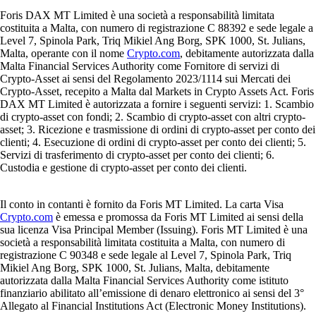
Foris DAX MT Limited è una società a responsabilità limitata
costituita a Malta, con numero di registrazione C 88392 e sede legale a
Level 7, Spinola Park, Triq Mikiel Ang Borg, SPK 1000, St. Julians,
Malta, operante con il nome
Crypto.com
, debitamente autorizzata dalla
Malta Financial Services Authority come Fornitore di servizi di
Crypto-Asset ai sensi del Regolamento 2023/1114 sui Mercati dei
Crypto-Asset, recepito a Malta dal Markets in Crypto Assets Act. Foris
DAX MT Limited è autorizzata a fornire i seguenti servizi: 1. Scambio
di crypto-asset con fondi; 2. Scambio di crypto-asset con altri crypto-
asset; 3. Ricezione e trasmissione di ordini di crypto-asset per conto dei
clienti; 4. Esecuzione di ordini di crypto-asset per conto dei clienti; 5.
Servizi di trasferimento di crypto-asset per conto dei clienti; 6.
Custodia e gestione di crypto-asset per conto dei clienti.
Il conto in contanti è fornito da Foris MT Limited. La carta Visa
Crypto.com
è emessa e promossa da Foris MT Limited ai sensi della
sua licenza Visa Principal Member (Issuing). Foris MT Limited è una
società a responsabilità limitata costituita a Malta, con numero di
registrazione C 90348 e sede legale al Level 7, Spinola Park, Triq
Mikiel Ang Borg, SPK 1000, St. Julians, Malta, debitamente
autorizzata dalla Malta Financial Services Authority come istituto
finanziario abilitato all’emissione di denaro elettronico ai sensi del 3°
Allegato al Financial Institutions Act (Electronic Money Institutions).