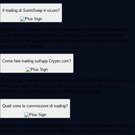
Il trading di SushiSwap è sicuro?
I mercati crypto sono volatili e comportano rischi di fluttuazione del
valore. Per proteggere i tuoi fondi, scegli piattaforme sicure come
Crypto.com, che garantisce verifiche rigorose e sistemi di protezione
avanzati (cold storage).
Come fare trading sull'app Crypto.com?
Scarica l'app Crypto.com, completa la verifica dell'identità e ricarica il
conto con valuta fiat o crypto. Scegli quindi l'asset che desideri,
seleziona la coppia di trading e conferma l'operazione.
Quali sono le commissioni di trading?
Crypto.com offre tariffe competitive e, tramite il programma Level Up,
puoi ridurre las commissioni e sbloccare vantaggi esclusivi in base ai