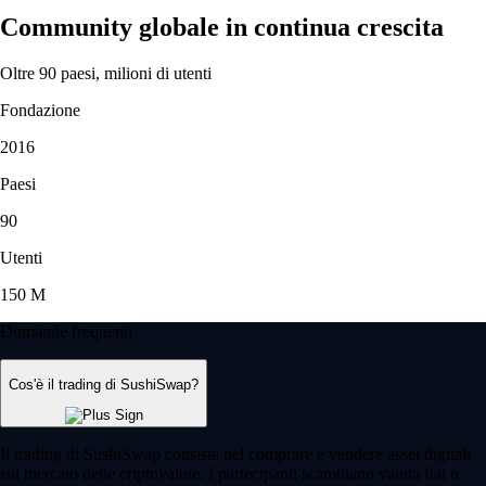
Community globale in continua crescita
Oltre 90 paesi, milioni di utenti
Fondazione
2016
Paesi
90
Utenti
150 M
Domande frequenti
Cos'è il trading di SushiSwap?
Il trading di SushiSwap consiste nel comprare e vendere asset digitali
sul mercato delle criptovalute. I partecipanti scambiano valuta fiat o