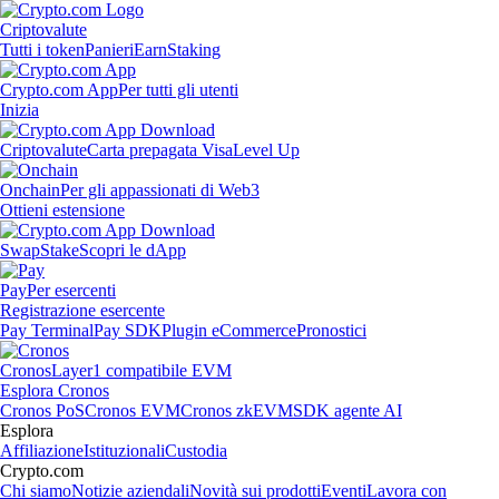
Criptovalute
Tutti i token
Panieri
Earn
Staking
Crypto.com App
Per tutti gli utenti
Inizia
Criptovalute
Carta prepagata Visa
Level Up
Onchain
Per gli appassionati di Web3
Ottieni estensione
Swap
Stake
Scopri le dApp
Pay
Per esercenti
Registrazione esercente
Pay Terminal
Pay SDK
Plugin eCommerce
Pronostici
Cronos
Layer1 compatibile EVM
Esplora Cronos
Cronos PoS
Cronos EVM
Cronos zkEVM
SDK agente AI
Esplora
Affiliazione
Istituzionali
Custodia
Crypto.com
Chi siamo
Notizie aziendali
Novità sui prodotti
Eventi
Lavora con