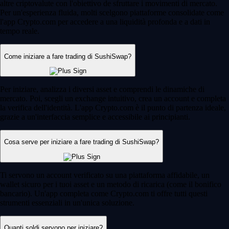
altre criptovalute con l'obiettivo de sfruttare i movimenti di mercato.
Per un'esperienza fluida, molti scelgono piattaforme consolidate come
l'app Crypto.com per accedere a una liquidità profonda e a dati in
tempo reale.
Come iniziare a fare trading di SushiSwap?
Per iniziare, analizza i diversi asset e comprendi le dinamiche di
mercato. Poi, scegli un exchange intuitivo, crea un account e completa
la verifica dell'identità. L'app Crypto.com è il punto di partenza ideale,
grazie a un'interfaccia semplice e accessibile ai principianti.
Cosa serve per iniziare a fare trading di SushiSwap?
Ti servono un account verificato su una piattaforma affidabile, un
wallet sicuro per i tuoi asset e un metodo di ricarica (come il bonifico
bancario). Un'app completa come Crypto.com ti offre tutti questi
strumenti essenziali in un'unica soluzione.
Quanti soldi servono per iniziare?