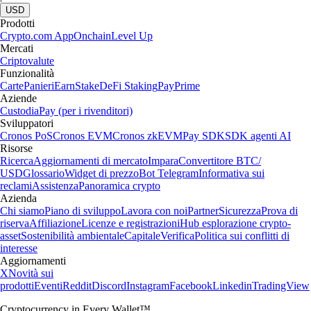
USD
Prodotti
Crypto.com App
Onchain
Level Up
Mercati
Criptovalute
Funzionalità
Carte
Panieri
Earn
Stake
DeFi Staking
Pay
Prime
Aziende
Custodia
Pay (per i rivenditori)
Sviluppatori
Cronos PoS
Cronos EVM
Cronos zkEVM
Pay SDK
SDK agenti AI
Risorse
Ricerca
Aggiornamenti di mercato
Impara
Convertitore BTC/
USD
Glossario
Widget di prezzo
Bot Telegram
Informativa sui
reclami
Assistenza
Panoramica crypto
Azienda
Chi siamo
Piano di sviluppo
Lavora con noi
Partner
Sicurezza
Prova di
riserva
Affiliazione
Licenze e registrazioni
Hub esplorazione crypto-
asset
Sostenibilità ambientale
Capitale
Verifica
Politica sui conflitti di
interesse
Aggiornamenti
X
Novità sui
prodotti
Eventi
Reddit
Discord
Instagram
Facebook
Linkedin
TradingView
Cryptocurrency in Every Wallet™