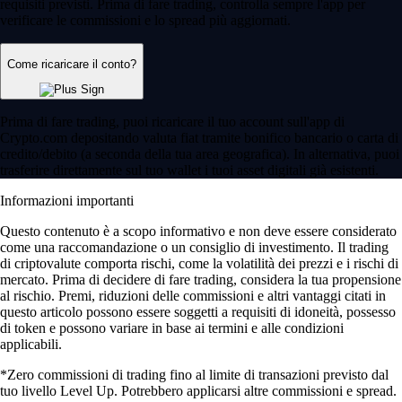
requisiti previsti. Prima di fare trading, controlla sempre l'app per
verificare le commissioni e lo spread più aggiornati.
Come ricaricare il conto?
Prima di fare trading, puoi ricaricare il tuo account sull'app di
Crypto.com depositando valuta fiat tramite bonifico bancario o carta di
credito/debito (a seconda della tua area geografica). In alternativa, puoi
trasferire direttamente sul tuo wallet i tuoi asset digitali già esistenti.
Informazioni importanti
Questo contenuto è a scopo informativo e non deve essere considerato
come una raccomandazione o un consiglio di investimento. Il trading
di criptovalute comporta rischi, come la volatilità dei prezzi e i rischi di
mercato. Prima di decidere di fare trading, considera la tua propensione
al rischio. Premi, riduzioni delle commissioni e altri vantaggi citati in
questo articolo possono essere soggetti a requisiti di idoneità, possesso
di token e possono variare in base ai termini e alle condizioni
applicabili.
*Zero commissioni di trading fino al limite di transazioni previsto dal
tuo livello Level Up. Potrebbero applicarsi altre commissioni e spread.