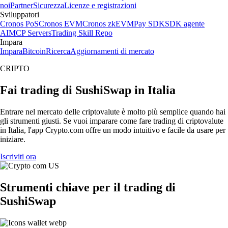
noi
Partner
Sicurezza
Licenze e registrazioni
Sviluppatori
Cronos PoS
Cronos EVM
Cronos zkEVM
Pay SDK
SDK agente
AI
MCP Servers
Trading Skill Repo
Impara
Impara
Bitcoin
Ricerca
Aggiornamenti di mercato
CRIPTO
Fai trading di SushiSwap in Italia
Entrare nel mercato delle criptovalute è molto più semplice quando hai
gli strumenti giusti. Se vuoi imparare come fare trading di criptovalute
in Italia, l'app Crypto.com offre un modo intuitivo e facile da usare per
iniziare.
Iscriviti ora
Strumenti chiave per il trading di
SushiSwap