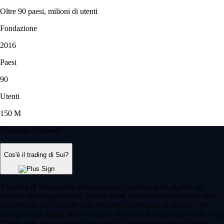
Oltre 90 paesi, milioni di utenti
Fondazione
2016
Paesi
90
Utenti
150 M
Domande frequenti
Cos'è il trading di Sui?
Il trading di Sui consiste nel comprare e vendere asset digitali sul
mercato delle criptovalute. I partecipanti scambiano valuta fiat o altre
criptovalute con l'obiettivo de sfruttare i movimenti di mercato. Per
un'esperienza fluida, molti scelgono piattaforme consolidate come l'app
Crypto.com per accedere a una liquidità profonda e a dati in tempo