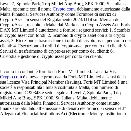
Level 7, Spinola Park, Triq Mikiel Ang Borg, SPK 1000, St. Julians,
Malta, operante con il nome
Crypto.com
, debitamente autorizzata dalla
Malta Financial Services Authority come Fornitore di servizi di
Crypto-Asset ai sensi del Regolamento 2023/1114 sui Mercati dei
Crypto-Asset, recepito a Malta dal Markets in Crypto Assets Act. Foris
DAX MT Limited è autorizzata a fornire i seguenti servizi: 1. Scambio
di crypto-asset con fondi; 2. Scambio di crypto-asset con altri crypto-
asset; 3. Ricezione e trasmissione di ordini di crypto-asset per conto dei
clienti; 4. Esecuzione di ordini di crypto-asset per conto dei clienti; 5.
Servizi di trasferimento di crypto-asset per conto dei clienti; 6.
Custodia e gestione di crypto-asset per conto dei clienti.
Il conto in contanti è fornito da Foris MT Limited. La carta Visa
Crypto.com
è emessa e promossa da Foris MT Limited ai sensi della
sua licenza Visa Principal Member (Issuing). Foris MT Limited è una
società a responsabilità limitata costituita a Malta, con numero di
registrazione C 90348 e sede legale al Level 7, Spinola Park, Triq
Mikiel Ang Borg, SPK 1000, St. Julians, Malta, debitamente
autorizzata dalla Malta Financial Services Authority come istituto
finanziario abilitato all’emissione di denaro elettronico ai sensi del 3°
Allegato al Financial Institutions Act (Electronic Money Institutions).