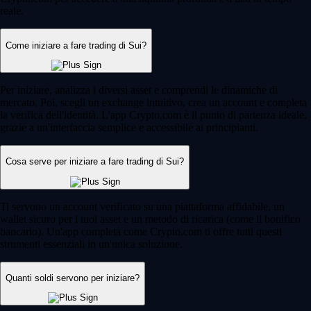
reale.
Come iniziare a fare trading di Sui?
Per iniziare, analizza i diversi asset e comprendi le dinamiche di
mercato. Poi, scegli un exchange intuitivo, crea un account e completa
la verifica dell'identità. L'app Crypto.com è il punto di partenza ideale,
grazie a un'interfaccia semplice e accessibile ai principianti.
Cosa serve per iniziare a fare trading di Sui?
Ti servono un account verificato su una piattaforma affidabile, un
wallet sicuro per i tuoi asset e un metodo di ricarica (come il bonifico
bancario). Un'app completa come Crypto.com ti offre tutti questi
strumenti essenziali in un'unica soluzione.
Quanti soldi servono per iniziare?