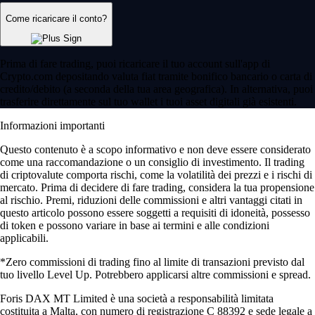
Come ricaricare il conto?
Prima di fare trading, puoi ricaricare il tuo account sull'app di
Crypto.com depositando valuta fiat tramite bonifico bancario o carta di
credito/debito (a seconda della tua area geografica). In alternativa, puoi
trasferire direttamente sul tuo wallet i tuoi asset digitali già esistenti.
Informazioni importanti
Questo contenuto è a scopo informativo e non deve essere considerato
come una raccomandazione o un consiglio di investimento. Il trading
di criptovalute comporta rischi, come la volatilità dei prezzi e i rischi di
mercato. Prima di decidere di fare trading, considera la tua propensione
al rischio. Premi, riduzioni delle commissioni e altri vantaggi citati in
questo articolo possono essere soggetti a requisiti di idoneità, possesso
di token e possono variare in base ai termini e alle condizioni
applicabili.
*Zero commissioni di trading fino al limite di transazioni previsto dal
tuo livello Level Up. Potrebbero applicarsi altre commissioni e spread.
Foris DAX MT Limited è una società a responsabilità limitata
costituita a Malta, con numero di registrazione C 88392 e sede legale a