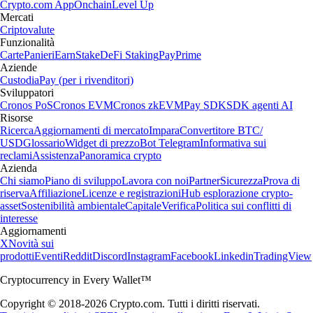
Crypto.com App
Onchain
Level Up
Mercati
Criptovalute
Funzionalità
Carte
Panieri
Earn
Stake
DeFi Staking
Pay
Prime
Aziende
Custodia
Pay (per i rivenditori)
Sviluppatori
Cronos PoS
Cronos EVM
Cronos zkEVM
Pay SDK
SDK agenti AI
Risorse
Ricerca
Aggiornamenti di mercato
Impara
Convertitore BTC/
USD
Glossario
Widget di prezzo
Bot Telegram
Informativa sui
reclami
Assistenza
Panoramica crypto
Azienda
Chi siamo
Piano di sviluppo
Lavora con noi
Partner
Sicurezza
Prova di
riserva
Affiliazione
Licenze e registrazioni
Hub esplorazione crypto-
asset
Sostenibilità ambientale
Capitale
Verifica
Politica sui conflitti di
interesse
Aggiornamenti
X
Novità sui
prodotti
Eventi
Reddit
Discord
Instagram
Facebook
Linkedin
TradingView
Cryptocurrency in Every Wallet™
Copyright © 2018-2026 Crypto.com. Tutti i diritti riservati.