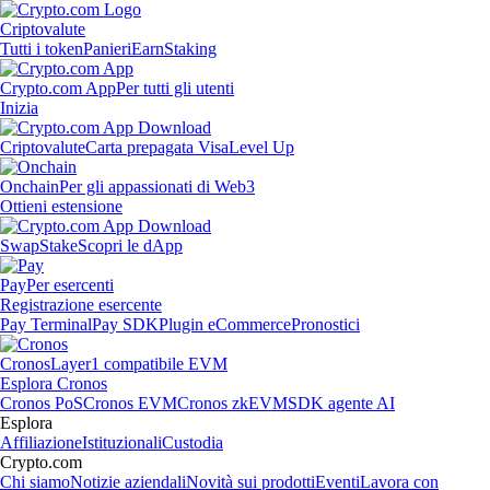
Criptovalute
Tutti i token
Panieri
Earn
Staking
Crypto.com App
Per tutti gli utenti
Inizia
Criptovalute
Carta prepagata Visa
Level Up
Onchain
Per gli appassionati di Web3
Ottieni estensione
Swap
Stake
Scopri le dApp
Pay
Per esercenti
Registrazione esercente
Pay Terminal
Pay SDK
Plugin eCommerce
Pronostici
Cronos
Layer1 compatibile EVM
Esplora Cronos
Cronos PoS
Cronos EVM
Cronos zkEVM
SDK agente AI
Esplora
Affiliazione
Istituzionali
Custodia
Crypto.com
Chi siamo
Notizie aziendali
Novità sui prodotti
Eventi
Lavora con