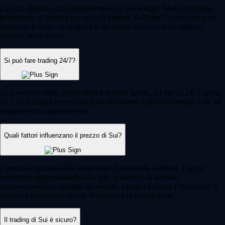
La cifra dipende dalla piattaforma e dal tuo budget. Molti exchange
permettono di iniziare con piccoli importi. Sull'app Crypto.com puoi
ricaricare il conto ed eseguire il tuo primo ordine con un importo
minimo molto basso.
Si può fare trading 24/7?
Sì, il mercato delle criptovalute è sempre aperto, 24 ore su 24, 7 giorni
su 7. Con l'app Crypto.com puoi monitorare i prezzi in tempo reale ed
eseguire ordini quando vuoi.
Quali fattori influenzano il prezzo di Sui?
Il prezzo è guidato dalle dinamiche di domanda e offerta. I fattori
includono aggiornamenti della rete, sentiment di mercato,
macroeconomia e sviluppi del settore. I grafici dell'app Crypto.com ti
aiutano a monitorare queste fluttuazioni in tempo reale.
Il trading di Sui è sicuro?