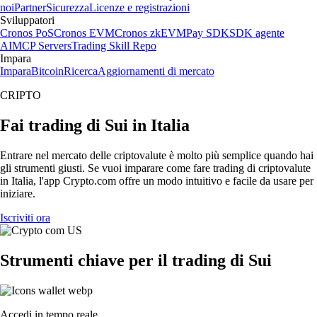
noi
Partner
Sicurezza
Licenze e registrazioni
Sviluppatori
Cronos PoS
Cronos EVM
Cronos zkEVM
Pay SDK
SDK agente
AI
MCP Servers
Trading Skill Repo
Impara
Impara
Bitcoin
Ricerca
Aggiornamenti di mercato
CRIPTO
Fai trading di Sui in Italia
Entrare nel mercato delle criptovalute è molto più semplice quando hai
gli strumenti giusti. Se vuoi imparare come fare trading di criptovalute
in Italia, l'app Crypto.com offre un modo intuitivo e facile da usare per
iniziare.
Iscriviti ora
Strumenti chiave per il trading di Sui
Accedi in tempo reale