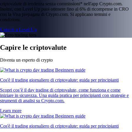
criptovalute di tendenza senza commissioni* nell'app Crypto.com.
Inoltre, con Level Up puoi ottenere fino al 6% di ricompense in CRO
con la Visa prepagata di Crypto.com. Si applicano termini e
condizioni.
Unisciti a Level Up
Capire le criptovalute
Diventa un esperto di crypto
Cos'è il trading giornaliero di criptovalute: guida per principianti
Scopri cos’è il day trading di criptovalute, come funziona e come
iniziare in sicurezza. Una guida pratica per principianti con strategie e
strumenti di analisi su Crypto.com.
Learn more
Cos'è il trading giornaliero di criptovalute: guida per principianti