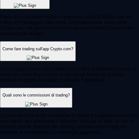
I mercati crypto sono volatili e comportano rischi di fluttuazione del
valore. Per proteggere i tuoi fondi, scegli piattaforme sicure come
Crypto.com, che garantisce verifiche rigorose e sistemi di protezione
avanzati (cold storage).
Come fare trading sull'app Crypto.com?
Scarica l'app Crypto.com, completa la verifica dell'identità e ricarica il
conto con valuta fiat o crypto. Scegli quindi l'asset che desideri,
seleziona la coppia di trading e conferma l'operazione.
Quali sono le commissioni di trading?
Crypto.com offre tariffe competitive e, tramite il programma Level Up,
puoi ridurre las commissioni e sbloccare vantaggi esclusivi in base ai
requisiti previsti. Prima di fare trading, controlla sempre l'app per
verificare le commissioni e lo spread più aggiornati.