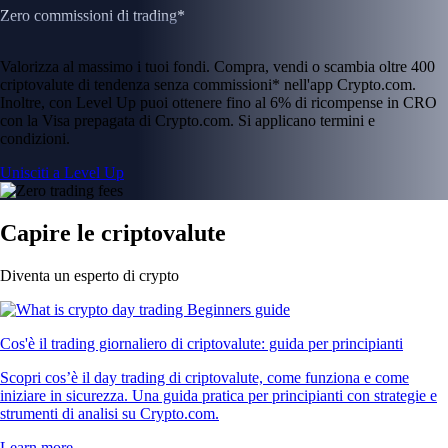
Zero commissioni di trading*
Valorizza al massimo i tuoi fondi. Compra, vendi o scambia oltre 400
criptovalute di tendenza senza commissioni* nell'app Crypto.com.
Inoltre, con Level Up puoi ottenere fino al 6% di ricompense in CRO
con la Visa prepagata di Crypto.com. Si applicano termini e
condizioni.
Unisciti a Level Up
Capire le criptovalute
Diventa un esperto di crypto
Cos'è il trading giornaliero di criptovalute: guida per principianti
Scopri cos’è il day trading di criptovalute, come funziona e come
iniziare in sicurezza. Una guida pratica per principianti con strategie e
strumenti di analisi su Crypto.com.
Learn more