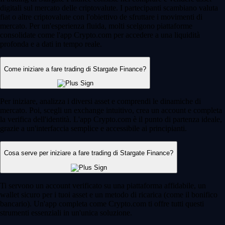
digitali sul mercato delle criptovalute. I partecipanti scambiano valuta
fiat o altre criptovalute con l'obiettivo de sfruttare i movimenti di
mercato. Per un'esperienza fluida, molti scelgono piattaforme
consolidate come l'app Crypto.com per accedere a una liquidità
profonda e a dati in tempo reale.
Come iniziare a fare trading di Stargate Finance?
Per iniziare, analizza i diversi asset e comprendi le dinamiche di
mercato. Poi, scegli un exchange intuitivo, crea un account e completa
la verifica dell'identità. L'app Crypto.com è il punto di partenza ideale,
grazie a un'interfaccia semplice e accessibile ai principianti.
Cosa serve per iniziare a fare trading di Stargate Finance?
Ti servono un account verificato su una piattaforma affidabile, un
wallet sicuro per i tuoi asset e un metodo di ricarica (come il bonifico
bancario). Un'app completa come Crypto.com ti offre tutti questi
strumenti essenziali in un'unica soluzione.