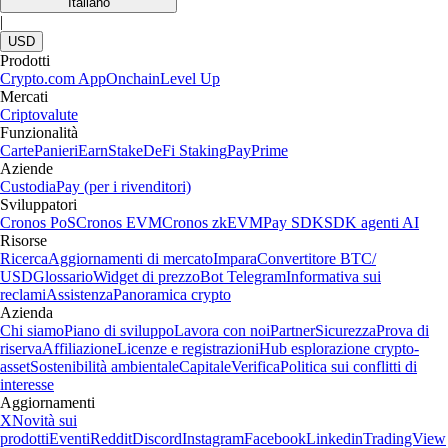
Italiano
|
USD
Prodotti
Crypto.com App
Onchain
Level Up
Mercati
Criptovalute
Funzionalità
Carte
Panieri
Earn
Stake
DeFi Staking
Pay
Prime
Aziende
Custodia
Pay (per i rivenditori)
Sviluppatori
Cronos PoS
Cronos EVM
Cronos zkEVM
Pay SDK
SDK agenti AI
Risorse
Ricerca
Aggiornamenti di mercato
Impara
Convertitore BTC/
USD
Glossario
Widget di prezzo
Bot Telegram
Informativa sui
reclami
Assistenza
Panoramica crypto
Azienda
Chi siamo
Piano di sviluppo
Lavora con noi
Partner
Sicurezza
Prova di
riserva
Affiliazione
Licenze e registrazioni
Hub esplorazione crypto-
asset
Sostenibilità ambientale
Capitale
Verifica
Politica sui conflitti di
interesse
Aggiornamenti
X
Novità sui
prodotti
Eventi
Reddit
Discord
Instagram
Facebook
Linkedin
TradingView