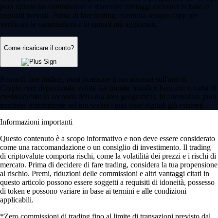
puoi ridurre las commissioni e sbloccare vantaggi esclusivi in base ai
requisiti previsti. Prima di fare trading, controlla sempre l'app per
verificare le commissioni e lo spread più aggiornati.
Come ricaricare il conto?
Prima di fare trading, puoi ricaricare il tuo account sull'app di
Crypto.com depositando valuta fiat tramite bonifico bancario o carta di
credito/debito (a seconda della tua area geografica). In alternativa, puoi
trasferire direttamente sul tuo wallet i tuoi asset digitali già esistenti.
Informazioni importanti
Questo contenuto è a scopo informativo e non deve essere considerato
come una raccomandazione o un consiglio di investimento. Il trading
di criptovalute comporta rischi, come la volatilità dei prezzi e i rischi di
mercato. Prima di decidere di fare trading, considera la tua propensione
al rischio. Premi, riduzioni delle commissioni e altri vantaggi citati in
questo articolo possono essere soggetti a requisiti di idoneità, possesso
di token e possono variare in base ai termini e alle condizioni
applicabili.
*Zero commissioni di trading fino al limite di transazioni previsto dal