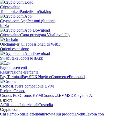
Criptovalute
Tutti i token
Panieri
Earn
Staking
Crypto.com App
Per tutti gli utenti
Inizia
Criptovalute
Carta prepagata Visa
Level Up
Onchain
Per gli appassionati di Web3
Ottieni estensione
Swap
Stake
Scopri le dApp
Pay
Per esercenti
Registrazione esercente
Pay Terminal
Pay SDK
Plugin eCommerce
Pronostici
Cronos
Layer1 compatibile EVM
Esplora Cronos
Cronos PoS
Cronos EVM
Cronos zkEVM
SDK agente AI
Esplora
Affiliazione
Istituzionali
Custodia
Crypto.com
Chi siamo
Notizie aziendali
Novità sui prodotti
Eventi
Lavora con