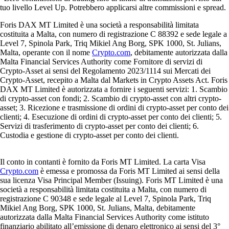
tuo livello Level Up. Potrebbero applicarsi altre commissioni e spread.
Foris DAX MT Limited è una società a responsabilità limitata
costituita a Malta, con numero di registrazione C 88392 e sede legale a
Level 7, Spinola Park, Triq Mikiel Ang Borg, SPK 1000, St. Julians,
Malta, operante con il nome
Crypto.com
, debitamente autorizzata dalla
Malta Financial Services Authority come Fornitore di servizi di
Crypto-Asset ai sensi del Regolamento 2023/1114 sui Mercati dei
Crypto-Asset, recepito a Malta dal Markets in Crypto Assets Act. Foris
DAX MT Limited è autorizzata a fornire i seguenti servizi: 1. Scambio
di crypto-asset con fondi; 2. Scambio di crypto-asset con altri crypto-
asset; 3. Ricezione e trasmissione di ordini di crypto-asset per conto dei
clienti; 4. Esecuzione di ordini di crypto-asset per conto dei clienti; 5.
Servizi di trasferimento di crypto-asset per conto dei clienti; 6.
Custodia e gestione di crypto-asset per conto dei clienti.
Il conto in contanti è fornito da Foris MT Limited. La carta Visa
Crypto.com
è emessa e promossa da Foris MT Limited ai sensi della
sua licenza Visa Principal Member (Issuing). Foris MT Limited è una
società a responsabilità limitata costituita a Malta, con numero di
registrazione C 90348 e sede legale al Level 7, Spinola Park, Triq
Mikiel Ang Borg, SPK 1000, St. Julians, Malta, debitamente
autorizzata dalla Malta Financial Services Authority come istituto
finanziario abilitato all’emissione di denaro elettronico ai sensi del 3°