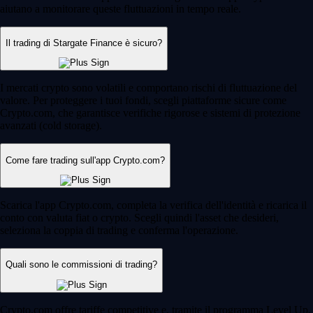
aiutano a monitorare queste fluttuazioni in tempo reale.
Il trading di Stargate Finance è sicuro?
I mercati crypto sono volatili e comportano rischi di fluttuazione del
valore. Per proteggere i tuoi fondi, scegli piattaforme sicure come
Crypto.com, che garantisce verifiche rigorose e sistemi di protezione
avanzati (cold storage).
Come fare trading sull'app Crypto.com?
Scarica l'app Crypto.com, completa la verifica dell'identità e ricarica il
conto con valuta fiat o crypto. Scegli quindi l'asset che desideri,
seleziona la coppia di trading e conferma l'operazione.
Quali sono le commissioni di trading?
Crypto.com offre tariffe competitive e, tramite il programma Level Up,