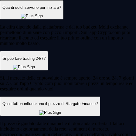
Quanti soldi servono per iniziare?
La cifra dipende dalla piattaforma e dal tuo budget. Molti exchange
permettono di iniziare con piccoli importi. Sull'app Crypto.com puoi
ricaricare il conto ed eseguire il tuo primo ordine con un importo
minimo molto basso.
Si può fare trading 24/7?
Sì, il mercato delle criptovalute è sempre aperto, 24 ore su 24, 7 giorni
su 7. Con l'app Crypto.com puoi monitorare i prezzi in tempo reale ed
eseguire ordini quando vuoi.
Quali fattori influenzano il prezzo di Stargate Finance?
Il prezzo è guidato dalle dinamiche di domanda e offerta. I fattori
includono aggiornamenti della rete, sentiment di mercato,
macroeconomia e sviluppi del settore. I grafici dell'app Crypto.com ti