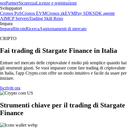
noi
Partner
Sicurezza
Licenze e registrazioni
Sviluppatori
Cronos PoS
Cronos EVM
Cronos zkEVM
Pay SDK
SDK agente
AI
MCP Servers
Trading Skill Repo
Impara
Impara
Bitcoin
Ricerca
Aggiornamenti di mercato
CRIPTO
Fai trading di Stargate Finance in Italia
Entrare nel mercato delle criptovalute è molto più semplice quando hai
gli strumenti giusti. Se vuoi imparare come fare trading di criptovalute
in Italia, l'app Crypto.com offre un modo intuitivo e facile da usare per
iniziare.
Iscriviti ora
Strumenti chiave per il trading di Stargate
Finance