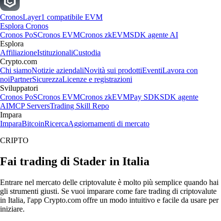
Cronos
Layer1 compatibile EVM
Esplora Cronos
Cronos PoS
Cronos EVM
Cronos zkEVM
SDK agente AI
Esplora
Affiliazione
Istituzionali
Custodia
Crypto.com
Chi siamo
Notizie aziendali
Novità sui prodotti
Eventi
Lavora con
noi
Partner
Sicurezza
Licenze e registrazioni
Sviluppatori
Cronos PoS
Cronos EVM
Cronos zkEVM
Pay SDK
SDK agente
AI
MCP Servers
Trading Skill Repo
Impara
Impara
Bitcoin
Ricerca
Aggiornamenti di mercato
CRIPTO
Fai trading di Stader in Italia
Entrare nel mercato delle criptovalute è molto più semplice quando hai
gli strumenti giusti. Se vuoi imparare come fare trading di criptovalute
in Italia, l'app Crypto.com offre un modo intuitivo e facile da usare per
iniziare.