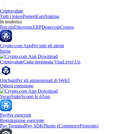
Criptovalute
Tutti i token
Panieri
Earn
Staking
In tendenza
Bitcoin
Ethereum
XRP
Dogecoin
Cronos
Crypto.com App
Per tutti gli utenti
Inizia
Criptovalute
Carta prepagata Visa
Level Up
Onchain
Per gli appassionati di Web3
Ottieni estensione
Swap
Stake
Scopri le dApp
Pay
Per esercenti
Registrazione esercente
Pay Terminal
Pay SDK
Plugin eCommerce
Pronostici