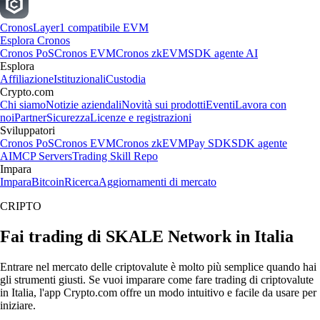
Cronos
Layer1 compatibile EVM
Esplora Cronos
Cronos PoS
Cronos EVM
Cronos zkEVM
SDK agente AI
Esplora
Affiliazione
Istituzionali
Custodia
Crypto.com
Chi siamo
Notizie aziendali
Novità sui prodotti
Eventi
Lavora con
noi
Partner
Sicurezza
Licenze e registrazioni
Sviluppatori
Cronos PoS
Cronos EVM
Cronos zkEVM
Pay SDK
SDK agente
AI
MCP Servers
Trading Skill Repo
Impara
Impara
Bitcoin
Ricerca
Aggiornamenti di mercato
CRIPTO
Fai trading di SKALE Network in Italia
Entrare nel mercato delle criptovalute è molto più semplice quando hai
gli strumenti giusti. Se vuoi imparare come fare trading di criptovalute
in Italia, l'app Crypto.com offre un modo intuitivo e facile da usare per
iniziare.