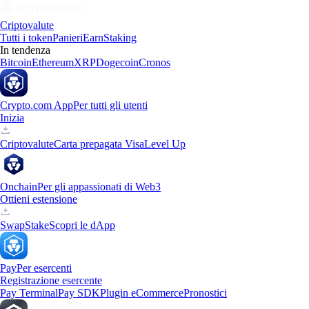
Criptovalute
Tutti i token
Panieri
Earn
Staking
In tendenza
Bitcoin
Ethereum
XRP
Dogecoin
Cronos
Crypto.com App
Per tutti gli utenti
Inizia
Criptovalute
Carta prepagata Visa
Level Up
Onchain
Per gli appassionati di Web3
Ottieni estensione
Swap
Stake
Scopri le dApp
Pay
Per esercenti
Registrazione esercente
Pay Terminal
Pay SDK
Plugin eCommerce
Pronostici