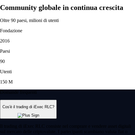
Community globale in continua crescita
Oltre 90 paesi, milioni di utenti
Fondazione
2016
Paesi
90
Utenti
150 M
Domande frequenti
Cos'è il trading di iExec RLC?
Il trading di iExec RLC consiste nel comprare e vendere asset digitali
sul mercato delle criptovalute. I partecipanti scambiano valuta fiat o