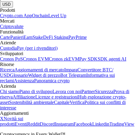
USD
Prodotti
Crypto.com App
Onchain
Level Up
Mercati
Criptovalute
Funzionalità
Carte
Panieri
Earn
Stake
DeFi Staking
Pay
Prime
Aziende
Custodia
Pay (per i rivenditori)
Sviluppatori
Cronos PoS
Cronos EVM
Cronos zkEVM
Pay SDK
SDK agenti AI
Risorse
Ricerca
Aggiornamenti di mercato
Impara
Convertitore BTC/
USD
Glossario
Widget di prezzo
Bot Telegram
Informativa sui
reclami
Assistenza
Panoramica crypto
Azienda
Chi siamo
Piano di sviluppo
Lavora con noi
Partner
Sicurezza
Prova di
riserva
Affiliazione
Licenze e registrazioni
Hub esplorazione crypto-
asset
Sostenibilità ambientale
Capitale
Verifica
Politica sui conflitti di
interesse
Aggiornamenti
X
Novità sui
prodotti
Eventi
Reddit
Discord
Instagram
Facebook
Linkedin
TradingView
Cryptocurrency in Every Wallet™