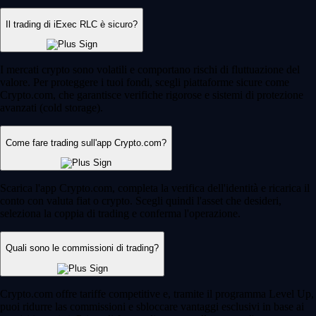
Il trading di iExec RLC è sicuro?
I mercati crypto sono volatili e comportano rischi di fluttuazione del
valore. Per proteggere i tuoi fondi, scegli piattaforme sicure come
Crypto.com, che garantisce verifiche rigorose e sistemi di protezione
avanzati (cold storage).
Come fare trading sull'app Crypto.com?
Scarica l'app Crypto.com, completa la verifica dell'identità e ricarica il
conto con valuta fiat o crypto. Scegli quindi l'asset che desideri,
seleziona la coppia di trading e conferma l'operazione.
Quali sono le commissioni di trading?
Crypto.com offre tariffe competitive e, tramite il programma Level Up,
puoi ridurre las commissioni e sbloccare vantaggi esclusivi in base ai