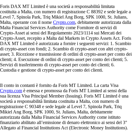
Foris DAX MT Limited è una società a responsabilità limitata
costituita a Malta, con numero di registrazione C 88392 e sede legale a
Level 7, Spinola Park, Triq Mikiel Ang Borg, SPK 1000, St. Julians,
Malta, operante con il nome
Crypto.com
, debitamente autorizzata dalla
Malta Financial Services Authority come Fornitore di servizi di
Crypto-Asset ai sensi del Regolamento 2023/1114 sui Mercati dei
Crypto-Asset, recepito a Malta dal Markets in Crypto Assets Act. Foris
DAX MT Limited è autorizzata a fornire i seguenti servizi: 1. Scambio
di crypto-asset con fondi; 2. Scambio di crypto-asset con altri crypto-
asset; 3. Ricezione e trasmissione di ordini di crypto-asset per conto dei
clienti; 4. Esecuzione di ordini di crypto-asset per conto dei clienti; 5.
Servizi di trasferimento di crypto-asset per conto dei clienti; 6.
Custodia e gestione di crypto-asset per conto dei clienti.
Il conto in contanti è fornito da Foris MT Limited. La carta Visa
Crypto.com
è emessa e promossa da Foris MT Limited ai sensi della
sua licenza Visa Principal Member (Issuing). Foris MT Limited è una
società a responsabilità limitata costituita a Malta, con numero di
registrazione C 90348 e sede legale al Level 7, Spinola Park, Triq
Mikiel Ang Borg, SPK 1000, St. Julians, Malta, debitamente
autorizzata dalla Malta Financial Services Authority come istituto
finanziario abilitato all’emissione di denaro elettronico ai sensi del 3°
Allegato al Financial Institutions Act (Electronic Money Institutions).