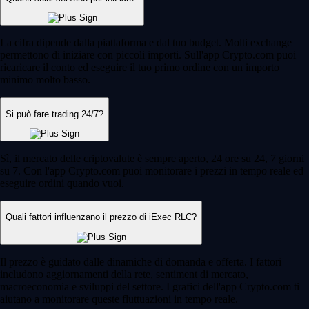
La cifra dipende dalla piattaforma e dal tuo budget. Molti exchange
permettono di iniziare con piccoli importi. Sull'app Crypto.com puoi
ricaricare il conto ed eseguire il tuo primo ordine con un importo
minimo molto basso.
Si può fare trading 24/7?
Sì, il mercato delle criptovalute è sempre aperto, 24 ore su 24, 7 giorni
su 7. Con l'app Crypto.com puoi monitorare i prezzi in tempo reale ed
eseguire ordini quando vuoi.
Quali fattori influenzano il prezzo di iExec RLC?
Il prezzo è guidato dalle dinamiche di domanda e offerta. I fattori
includono aggiornamenti della rete, sentiment di mercato,
macroeconomia e sviluppi del settore. I grafici dell'app Crypto.com ti
aiutano a monitorare queste fluttuazioni in tempo reale.