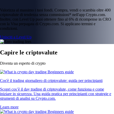
Valorizza al massimo i tuoi fondi. Compra, vendi o scambia oltre 400
criptovalute di tendenza senza commissioni* nell'app Crypto.com.
Inoltre, con Level Up puoi ottenere fino al 6% di ricompense in CRO
con la Visa prepagata di Crypto.com. Si applicano termini e
condizioni.
Unisciti a Level Up
Capire le criptovalute
Diventa un esperto di crypto
Cos'è il trading giornaliero di criptovalute: guida per principianti
Scopri cos’è il day trading di criptovalute, come funziona e come
iniziare in sicurezza. Una guida pratica per principianti con strategie e
strumenti di analisi su Crypto.com.
Learn more