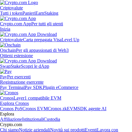
Criptovalute
Tutti i token
Panieri
Earn
Staking
Crypto.com App
Per tutti gli utenti
Inizia
Criptovalute
Carta prepagata Visa
Level Up
Onchain
Per gli appassionati di Web3
Ottieni estensione
Swap
Stake
Scopri le dApp
Pay
Per esercenti
Registrazione esercente
Pay Terminal
Pay SDK
Plugin eCommerce
Cronos
Layer1 compatibile EVM
Esplora Cronos
Cronos PoS
Cronos EVM
Cronos zkEVM
SDK agente AI
Esplora
Affiliazione
Istituzionali
Custodia
Crypto.com
Chi siamo
Notizie aziendali
Novità sui prodotti
Eventi
Lavora con