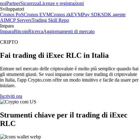
noi
Partner
Sicurezza
Licenze e registrazioni
Sviluppatori
Cronos PoS
Cronos EVM
Cronos zkEVM
Pay SDK
SDK agente
AI
MCP Servers
Trading Skill Repo
Impara
Impara
Bitcoin
Ricerca
Aggiornamenti di mercato
CRIPTO
Fai trading di iExec RLC in Italia
Entrare nel mercato delle criptovalute è molto più semplice quando hai
gli strumenti giusti. Se vuoi imparare come fare trading di criptovalute
in Italia, l'app Crypto.com offre un modo intuitivo e facile da usare per
iniziare.
Iscriviti ora
Strumenti chiave per il trading di iExec
RLC