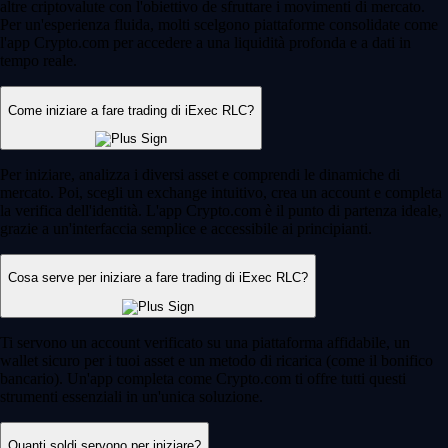
altre criptovalute con l'obiettivo de sfruttare i movimenti di mercato.
Per un'esperienza fluida, molti scelgono piattaforme consolidate come
l'app Crypto.com per accedere a una liquidità profonda e a dati in
tempo reale.
Come iniziare a fare trading di iExec RLC?
Per iniziare, analizza i diversi asset e comprendi le dinamiche di
mercato. Poi, scegli un exchange intuitivo, crea un account e completa
la verifica dell'identità. L'app Crypto.com è il punto di partenza ideale,
grazie a un'interfaccia semplice e accessibile ai principianti.
Cosa serve per iniziare a fare trading di iExec RLC?
Ti servono un account verificato su una piattaforma affidabile, un
wallet sicuro per i tuoi asset e un metodo di ricarica (come il bonifico
bancario). Un'app completa come Crypto.com ti offre tutti questi
strumenti essenziali in un'unica soluzione.
Quanti soldi servono per iniziare?