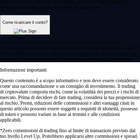
requisiti previsti. Prima di fare trading, controlla sempre l'app per
verificare le commissioni e lo spread più aggiornati.
Come ricaricare il conto?
Prima di fare trading, puoi ricaricare il tuo account sull'app di
Crypto.com depositando valuta fiat tramite bonifico bancario o carta di
credito/debito (a seconda della tua area geografica). In alternativa, puoi
trasferire direttamente sul tuo wallet i tuoi asset digitali già esistenti.
Informazioni importanti
Questo contenuto è a scopo informativo e non deve essere considerato
come una raccomandazione o un consiglio di investimento. Il trading
di criptovalute comporta rischi, come la volatilità dei prezzi e i rischi di
mercato. Prima di decidere di fare trading, considera la tua propensione
al rischio. Premi, riduzioni delle commissioni e altri vantaggi citati in
questo articolo possono essere soggetti a requisiti di idoneità, possesso
di token e possono variare in base ai termini e alle condizioni
applicabili.
*Zero commissioni di trading fino al limite di transazioni previsto dal
tuo livello Level Up. Potrebbero applicarsi altre commissioni e spread.