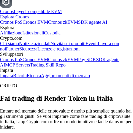
Cronos
Layer1 compatibile EVM
Esplora Cronos
Cronos PoS
Cronos EVM
Cronos zkEVM
SDK agente AI
Esplora
Affiliazione
Istituzionali
Custodia
Crypto.com
Chi siamo
Notizie aziendali
Novità sui prodotti
Eventi
Lavora con
noi
Partner
Sicurezza
Licenze e registrazioni
Sviluppatori
Cronos PoS
Cronos EVM
Cronos zkEVM
Pay SDK
SDK agente
AI
MCP Servers
Trading Skill Repo
Impara
Impara
Bitcoin
Ricerca
Aggiornamenti di mercato
CRIPTO
Fai trading di Render Token in Italia
Entrare nel mercato delle criptovalute è molto più semplice quando hai
gli strumenti giusti. Se vuoi imparare come fare trading di criptovalute
in Italia, l'app Crypto.com offre un modo intuitivo e facile da usare per
iniziare.