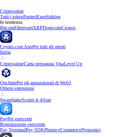
Criptovalute
Tutti i token
Panieri
Earn
Staking
In tendenza
Bitcoin
Ethereum
XRP
Dogecoin
Cronos
Crypto.com App
Per tutti gli utenti
Inizia
Criptovalute
Carta prepagata Visa
Level Up
Onchain
Per gli appassionati di Web3
Ottieni estensione
Swap
Stake
Scopri le dApp
Pay
Per esercenti
Registrazione esercente
Pay Terminal
Pay SDK
Plugin eCommerce
Pronostici