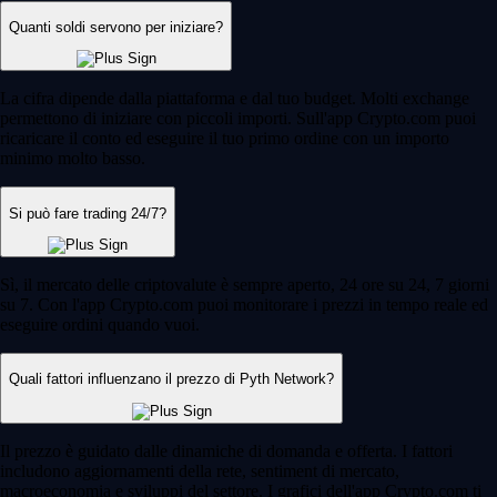
Quanti soldi servono per iniziare?
La cifra dipende dalla piattaforma e dal tuo budget. Molti exchange
permettono di iniziare con piccoli importi. Sull'app Crypto.com puoi
ricaricare il conto ed eseguire il tuo primo ordine con un importo
minimo molto basso.
Si può fare trading 24/7?
Sì, il mercato delle criptovalute è sempre aperto, 24 ore su 24, 7 giorni
su 7. Con l'app Crypto.com puoi monitorare i prezzi in tempo reale ed
eseguire ordini quando vuoi.
Quali fattori influenzano il prezzo di Pyth Network?
Il prezzo è guidato dalle dinamiche di domanda e offerta. I fattori
includono aggiornamenti della rete, sentiment di mercato,
macroeconomia e sviluppi del settore. I grafici dell'app Crypto.com ti