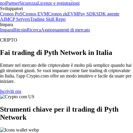
noi
Partner
Sicurezza
Licenze e registrazioni
Sviluppatori
Cronos PoS
Cronos EVM
Cronos zkEVM
Pay SDK
SDK agente
AI
MCP Servers
Trading Skill Repo
Impara
Impara
Bitcoin
Ricerca
Aggiornamenti di mercato
CRIPTO
Fai trading di Pyth Network in Italia
Entrare nel mercato delle criptovalute è molto più semplice quando hai
gli strumenti giusti. Se vuoi imparare come fare trading di criptovalute
in Italia, l'app Crypto.com offre un modo intuitivo e facile da usare per
iniziare.
Iscriviti ora
Strumenti chiave per il trading di Pyth
Network