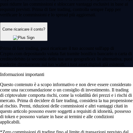
puoi ridurre las commissioni e sbloccare vantaggi esclusivi in base ai
requisiti previsti. Prima di fare trading, controlla sempre l'app per
verificare le commissioni e lo spread più aggiornati.
Come ricaricare il conto?
Prima di fare trading, puoi ricaricare il tuo account sull'app di
Crypto.com depositando valuta fiat tramite bonifico bancario o carta di
credito/debito (a seconda della tua area geografica). In alternativa, puoi
trasferire direttamente sul tuo wallet i tuoi asset digitali già esistenti.
Informazioni importanti
Questo contenuto è a scopo informativo e non deve essere considerato
come una raccomandazione o un consiglio di investimento. Il trading
di criptovalute comporta rischi, come la volatilità dei prezzi e i rischi di
mercato. Prima di decidere di fare trading, considera la tua propensione
al rischio. Premi, riduzioni delle commissioni e altri vantaggi citati in
questo articolo possono essere soggetti a requisiti di idoneità, possesso
di token e possono variare in base ai termini e alle condizioni
applicabili.
*Zero commissioni di trading fino al limite di transazioni previsto dal