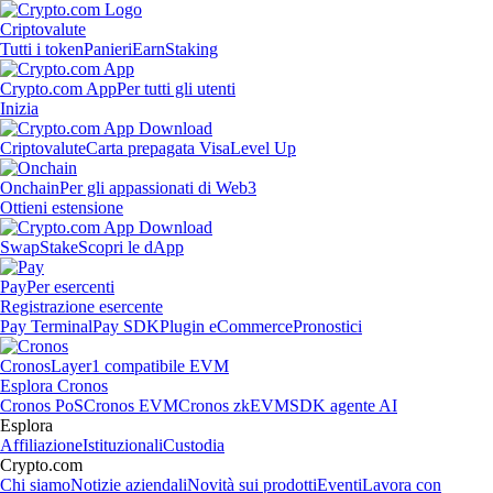
Criptovalute
Tutti i token
Panieri
Earn
Staking
Crypto.com App
Per tutti gli utenti
Inizia
Criptovalute
Carta prepagata Visa
Level Up
Onchain
Per gli appassionati di Web3
Ottieni estensione
Swap
Stake
Scopri le dApp
Pay
Per esercenti
Registrazione esercente
Pay Terminal
Pay SDK
Plugin eCommerce
Pronostici
Cronos
Layer1 compatibile EVM
Esplora Cronos
Cronos PoS
Cronos EVM
Cronos zkEVM
SDK agente AI
Esplora
Affiliazione
Istituzionali
Custodia
Crypto.com
Chi siamo
Notizie aziendali
Novità sui prodotti
Eventi
Lavora con