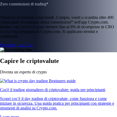
Zero commissioni di trading*
Valorizza al massimo i tuoi fondi. Compra, vendi o scambia oltre 400
criptovalute di tendenza senza commissioni* nell'app Crypto.com.
Inoltre, con Level Up puoi ottenere fino al 6% di ricompense in CRO
con la Visa prepagata di Crypto.com. Si applicano termini e
condizioni.
Unisciti a Level Up
Capire le criptovalute
Diventa un esperto di crypto
Cos'è il trading giornaliero di criptovalute: guida per principianti
Scopri cos’è il day trading di criptovalute, come funziona e come
iniziare in sicurezza. Una guida pratica per principianti con strategie e
strumenti di analisi su Crypto.com.
Learn more