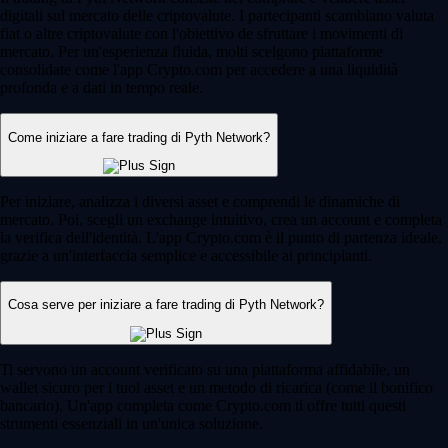
digitali sul mercato delle criptovalute. I partecipanti scambiano valuta
fiat o altre criptovalute con l'obiettivo de sfruttare i movimenti di
mercato. Per un'esperienza fluida, molti scelgono piattaforme
consolidate come l'app Crypto.com per accedere a una liquidità
profonda e a dati in tempo reale.
Come iniziare a fare trading di Pyth Network?
Per iniziare, analizza i diversi asset e comprendi le dinamiche di
mercato. Poi, scegli un exchange intuitivo, crea un account e completa
la verifica dell'identità. L'app Crypto.com è il punto di partenza ideale,
grazie a un'interfaccia semplice e accessibile ai principianti.
Cosa serve per iniziare a fare trading di Pyth Network?
Ti servono un account verificato su una piattaforma affidabile, un
wallet sicuro per i tuoi asset e un metodo di ricarica (come il bonifico
bancario). Un'app completa come Crypto.com ti offre tutti questi
strumenti essenziali in un'unica soluzione.