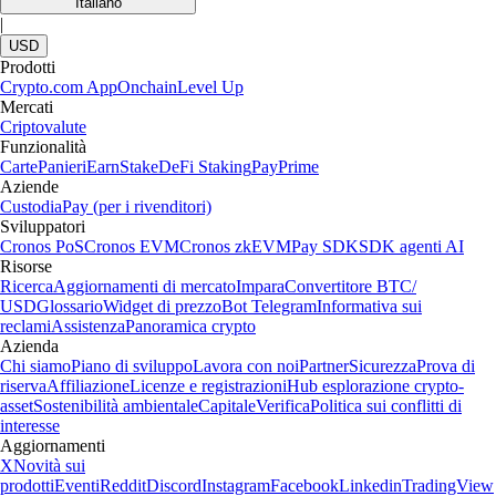
Italiano
|
USD
Prodotti
Crypto.com App
Onchain
Level Up
Mercati
Criptovalute
Funzionalità
Carte
Panieri
Earn
Stake
DeFi Staking
Pay
Prime
Aziende
Custodia
Pay (per i rivenditori)
Sviluppatori
Cronos PoS
Cronos EVM
Cronos zkEVM
Pay SDK
SDK agenti AI
Risorse
Ricerca
Aggiornamenti di mercato
Impara
Convertitore BTC/
USD
Glossario
Widget di prezzo
Bot Telegram
Informativa sui
reclami
Assistenza
Panoramica crypto
Azienda
Chi siamo
Piano di sviluppo
Lavora con noi
Partner
Sicurezza
Prova di
riserva
Affiliazione
Licenze e registrazioni
Hub esplorazione crypto-
asset
Sostenibilità ambientale
Capitale
Verifica
Politica sui conflitti di
interesse
Aggiornamenti
X
Novità sui
prodotti
Eventi
Reddit
Discord
Instagram
Facebook
Linkedin
TradingView