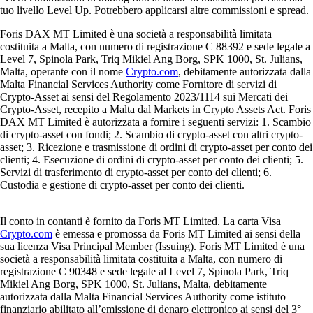
tuo livello Level Up. Potrebbero applicarsi altre commissioni e spread.
Foris DAX MT Limited è una società a responsabilità limitata
costituita a Malta, con numero di registrazione C 88392 e sede legale a
Level 7, Spinola Park, Triq Mikiel Ang Borg, SPK 1000, St. Julians,
Malta, operante con il nome
Crypto.com
, debitamente autorizzata dalla
Malta Financial Services Authority come Fornitore di servizi di
Crypto-Asset ai sensi del Regolamento 2023/1114 sui Mercati dei
Crypto-Asset, recepito a Malta dal Markets in Crypto Assets Act. Foris
DAX MT Limited è autorizzata a fornire i seguenti servizi: 1. Scambio
di crypto-asset con fondi; 2. Scambio di crypto-asset con altri crypto-
asset; 3. Ricezione e trasmissione di ordini di crypto-asset per conto dei
clienti; 4. Esecuzione di ordini di crypto-asset per conto dei clienti; 5.
Servizi di trasferimento di crypto-asset per conto dei clienti; 6.
Custodia e gestione di crypto-asset per conto dei clienti.
Il conto in contanti è fornito da Foris MT Limited. La carta Visa
Crypto.com
è emessa e promossa da Foris MT Limited ai sensi della
sua licenza Visa Principal Member (Issuing). Foris MT Limited è una
società a responsabilità limitata costituita a Malta, con numero di
registrazione C 90348 e sede legale al Level 7, Spinola Park, Triq
Mikiel Ang Borg, SPK 1000, St. Julians, Malta, debitamente
autorizzata dalla Malta Financial Services Authority come istituto
finanziario abilitato all’emissione di denaro elettronico ai sensi del 3°