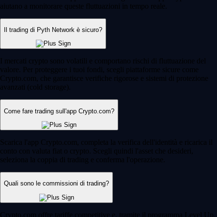
aiutano a monitorare queste fluttuazioni in tempo reale.
Il trading di Pyth Network è sicuro?
I mercati crypto sono volatili e comportano rischi di fluttuazione del
valore. Per proteggere i tuoi fondi, scegli piattaforme sicure come
Crypto.com, che garantisce verifiche rigorose e sistemi di protezione
avanzati (cold storage).
Come fare trading sull'app Crypto.com?
Scarica l'app Crypto.com, completa la verifica dell'identità e ricarica il
conto con valuta fiat o crypto. Scegli quindi l'asset che desideri,
seleziona la coppia di trading e conferma l'operazione.
Quali sono le commissioni di trading?
Crypto.com offre tariffe competitive e, tramite il programma Level Up,