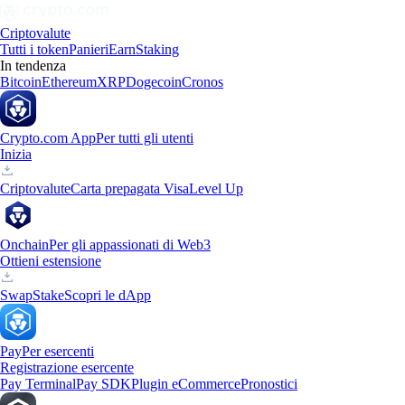
Criptovalute
Tutti i token
Panieri
Earn
Staking
In tendenza
Bitcoin
Ethereum
XRP
Dogecoin
Cronos
Crypto.com App
Per tutti gli utenti
Inizia
Criptovalute
Carta prepagata Visa
Level Up
Onchain
Per gli appassionati di Web3
Ottieni estensione
Swap
Stake
Scopri le dApp
Pay
Per esercenti
Registrazione esercente
Pay Terminal
Pay SDK
Plugin eCommerce
Pronostici