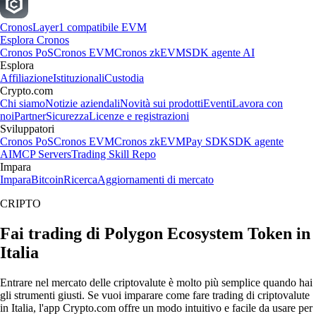
Cronos
Layer1 compatibile EVM
Esplora Cronos
Cronos PoS
Cronos EVM
Cronos zkEVM
SDK agente AI
Esplora
Affiliazione
Istituzionali
Custodia
Crypto.com
Chi siamo
Notizie aziendali
Novità sui prodotti
Eventi
Lavora con
noi
Partner
Sicurezza
Licenze e registrazioni
Sviluppatori
Cronos PoS
Cronos EVM
Cronos zkEVM
Pay SDK
SDK agente
AI
MCP Servers
Trading Skill Repo
Impara
Impara
Bitcoin
Ricerca
Aggiornamenti di mercato
CRIPTO
Fai trading di Polygon Ecosystem Token in
Italia
Entrare nel mercato delle criptovalute è molto più semplice quando hai
gli strumenti giusti. Se vuoi imparare come fare trading di criptovalute
in Italia, l'app Crypto.com offre un modo intuitivo e facile da usare per