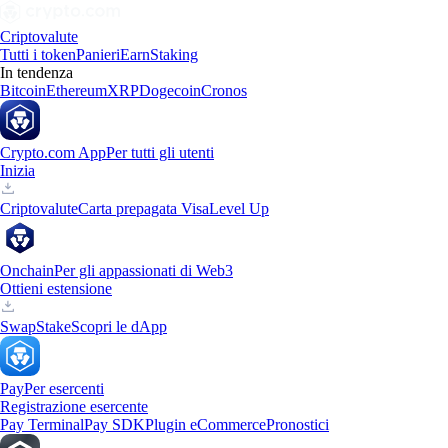
Criptovalute
Tutti i token
Panieri
Earn
Staking
In tendenza
Bitcoin
Ethereum
XRP
Dogecoin
Cronos
Crypto.com App
Per tutti gli utenti
Inizia
Criptovalute
Carta prepagata Visa
Level Up
Onchain
Per gli appassionati di Web3
Ottieni estensione
Swap
Stake
Scopri le dApp
Pay
Per esercenti
Registrazione esercente
Pay Terminal
Pay SDK
Plugin eCommerce
Pronostici