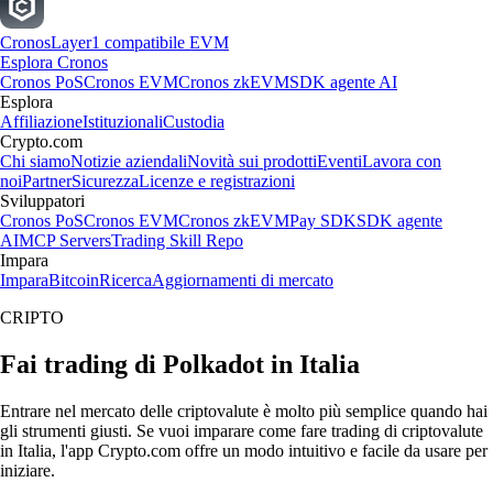
Cronos
Layer1 compatibile EVM
Esplora Cronos
Cronos PoS
Cronos EVM
Cronos zkEVM
SDK agente AI
Esplora
Affiliazione
Istituzionali
Custodia
Crypto.com
Chi siamo
Notizie aziendali
Novità sui prodotti
Eventi
Lavora con
noi
Partner
Sicurezza
Licenze e registrazioni
Sviluppatori
Cronos PoS
Cronos EVM
Cronos zkEVM
Pay SDK
SDK agente
AI
MCP Servers
Trading Skill Repo
Impara
Impara
Bitcoin
Ricerca
Aggiornamenti di mercato
CRIPTO
Fai trading di Polkadot in Italia
Entrare nel mercato delle criptovalute è molto più semplice quando hai
gli strumenti giusti. Se vuoi imparare come fare trading di criptovalute
in Italia, l'app Crypto.com offre un modo intuitivo e facile da usare per
iniziare.