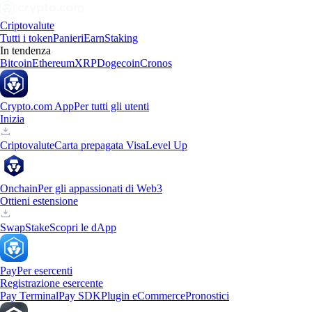
Criptovalute
Tutti i token
Panieri
Earn
Staking
In tendenza
Bitcoin
Ethereum
XRP
Dogecoin
Cronos
Crypto.com App
Per tutti gli utenti
Inizia
Criptovalute
Carta prepagata Visa
Level Up
Onchain
Per gli appassionati di Web3
Ottieni estensione
Swap
Stake
Scopri le dApp
Pay
Per esercenti
Registrazione esercente
Pay Terminal
Pay SDK
Plugin eCommerce
Pronostici