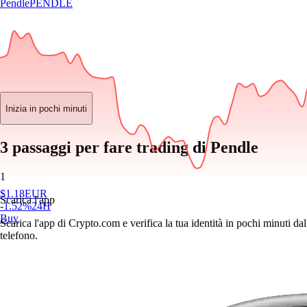
Pendle
PENDLE
Inizia in pochi minuti
3 passaggi per fare trading di Pendle
1
$
1.18
EUR
Scarica l'app
-1.52
%
24H
Buy
Scarica l'app di Crypto.com e verifica la tua identità in pochi minuti dal
telefono.