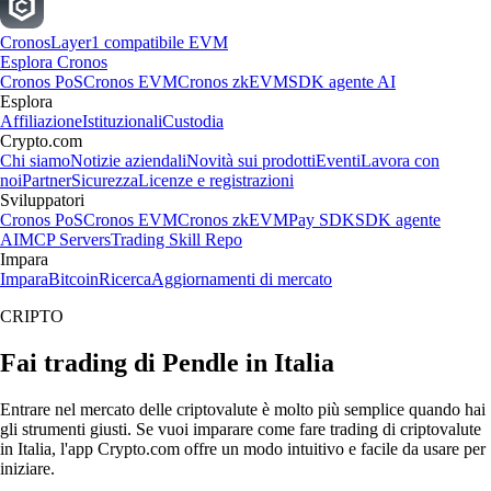
Cronos
Layer1 compatibile EVM
Esplora Cronos
Cronos PoS
Cronos EVM
Cronos zkEVM
SDK agente AI
Esplora
Affiliazione
Istituzionali
Custodia
Crypto.com
Chi siamo
Notizie aziendali
Novità sui prodotti
Eventi
Lavora con
noi
Partner
Sicurezza
Licenze e registrazioni
Sviluppatori
Cronos PoS
Cronos EVM
Cronos zkEVM
Pay SDK
SDK agente
AI
MCP Servers
Trading Skill Repo
Impara
Impara
Bitcoin
Ricerca
Aggiornamenti di mercato
CRIPTO
Fai trading di Pendle in Italia
Entrare nel mercato delle criptovalute è molto più semplice quando hai
gli strumenti giusti. Se vuoi imparare come fare trading di criptovalute
in Italia, l'app Crypto.com offre un modo intuitivo e facile da usare per
iniziare.