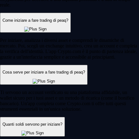
reale.
Come iniziare a fare trading di peaq?
Per iniziare, analizza i diversi asset e comprendi le dinamiche di
mercato. Poi, scegli un exchange intuitivo, crea un account e completa
la verifica dell'identità. L'app Crypto.com è il punto di partenza ideale,
grazie a un'interfaccia semplice e accessibile ai principianti.
Cosa serve per iniziare a fare trading di peaq?
Ti servono un account verificato su una piattaforma affidabile, un
wallet sicuro per i tuoi asset e un metodo di ricarica (come il bonifico
bancario). Un'app completa come Crypto.com ti offre tutti questi
strumenti essenziali in un'unica soluzione.
Quanti soldi servono per iniziare?