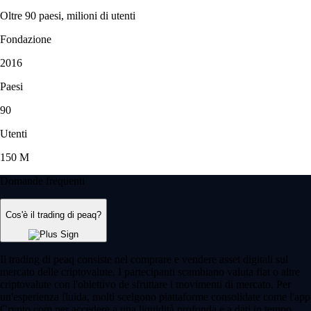
Oltre 90 paesi, milioni di utenti
Fondazione
2016
Paesi
90
Utenti
150 M
Domande frequenti
Cos'è il trading di peaq?
Il trading di peaq consiste nel comprare e vendere asset digitali sul
mercato delle criptovalute. I partecipanti scambiano valuta fiat o altre
criptovalute con l'obiettivo de sfruttare i movimenti di mercato. Per
un'esperienza fluida, molti scelgono piattaforme consolidate come l'app
Crypto.com per accedere a una liquidità profonda e a dati in tempo