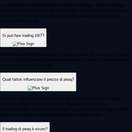
La cifra dipende dalla piattaforma e dal tuo budget. Molti exchange
permettono di iniziare con piccoli importi. Sull'app Crypto.com puoi
ricaricare il conto ed eseguire il tuo primo ordine con un importo
minimo molto basso.
Si può fare trading 24/7?
Sì, il mercato delle criptovalute è sempre aperto, 24 ore su 24, 7 giorni
su 7. Con l'app Crypto.com puoi monitorare i prezzi in tempo reale ed
eseguire ordini quando vuoi.
Quali fattori influenzano il prezzo di peaq?
Il prezzo è guidato dalle dinamiche di domanda e offerta. I fattori
includono aggiornamenti della rete, sentiment di mercato,
macroeconomia e sviluppi del settore. I grafici dell'app Crypto.com ti
aiutano a monitorare queste fluttuazioni in tempo reale.
Il trading di peaq è sicuro?