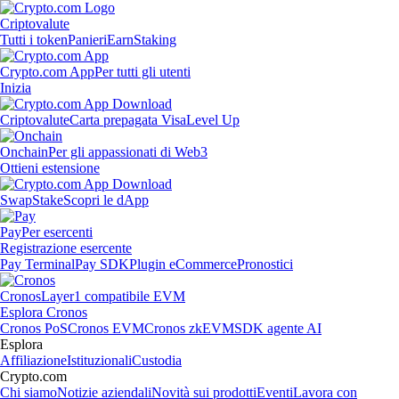
Criptovalute
Tutti i token
Panieri
Earn
Staking
Crypto.com App
Per tutti gli utenti
Inizia
Criptovalute
Carta prepagata Visa
Level Up
Onchain
Per gli appassionati di Web3
Ottieni estensione
Swap
Stake
Scopri le dApp
Pay
Per esercenti
Registrazione esercente
Pay Terminal
Pay SDK
Plugin eCommerce
Pronostici
Cronos
Layer1 compatibile EVM
Esplora Cronos
Cronos PoS
Cronos EVM
Cronos zkEVM
SDK agente AI
Esplora
Affiliazione
Istituzionali
Custodia
Crypto.com
Chi siamo
Notizie aziendali
Novità sui prodotti
Eventi
Lavora con