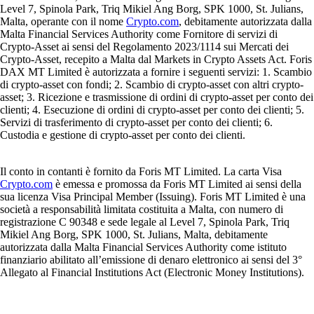
Level 7, Spinola Park, Triq Mikiel Ang Borg, SPK 1000, St. Julians,
Malta, operante con il nome
Crypto.com
, debitamente autorizzata dalla
Malta Financial Services Authority come Fornitore di servizi di
Crypto-Asset ai sensi del Regolamento 2023/1114 sui Mercati dei
Crypto-Asset, recepito a Malta dal Markets in Crypto Assets Act. Foris
DAX MT Limited è autorizzata a fornire i seguenti servizi: 1. Scambio
di crypto-asset con fondi; 2. Scambio di crypto-asset con altri crypto-
asset; 3. Ricezione e trasmissione di ordini di crypto-asset per conto dei
clienti; 4. Esecuzione di ordini di crypto-asset per conto dei clienti; 5.
Servizi di trasferimento di crypto-asset per conto dei clienti; 6.
Custodia e gestione di crypto-asset per conto dei clienti.
Il conto in contanti è fornito da Foris MT Limited. La carta Visa
Crypto.com
è emessa e promossa da Foris MT Limited ai sensi della
sua licenza Visa Principal Member (Issuing). Foris MT Limited è una
società a responsabilità limitata costituita a Malta, con numero di
registrazione C 90348 e sede legale al Level 7, Spinola Park, Triq
Mikiel Ang Borg, SPK 1000, St. Julians, Malta, debitamente
autorizzata dalla Malta Financial Services Authority come istituto
finanziario abilitato all’emissione di denaro elettronico ai sensi del 3°
Allegato al Financial Institutions Act (Electronic Money Institutions).