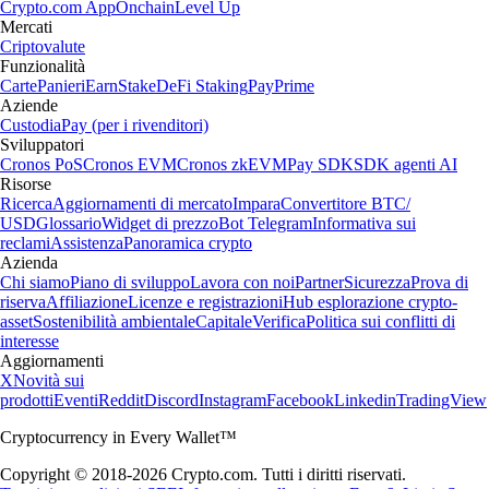
Crypto.com App
Onchain
Level Up
Mercati
Criptovalute
Funzionalità
Carte
Panieri
Earn
Stake
DeFi Staking
Pay
Prime
Aziende
Custodia
Pay (per i rivenditori)
Sviluppatori
Cronos PoS
Cronos EVM
Cronos zkEVM
Pay SDK
SDK agenti AI
Risorse
Ricerca
Aggiornamenti di mercato
Impara
Convertitore BTC/
USD
Glossario
Widget di prezzo
Bot Telegram
Informativa sui
reclami
Assistenza
Panoramica crypto
Azienda
Chi siamo
Piano di sviluppo
Lavora con noi
Partner
Sicurezza
Prova di
riserva
Affiliazione
Licenze e registrazioni
Hub esplorazione crypto-
asset
Sostenibilità ambientale
Capitale
Verifica
Politica sui conflitti di
interesse
Aggiornamenti
X
Novità sui
prodotti
Eventi
Reddit
Discord
Instagram
Facebook
Linkedin
TradingView
Cryptocurrency in Every Wallet™
Copyright © 2018-2026 Crypto.com. Tutti i diritti riservati.