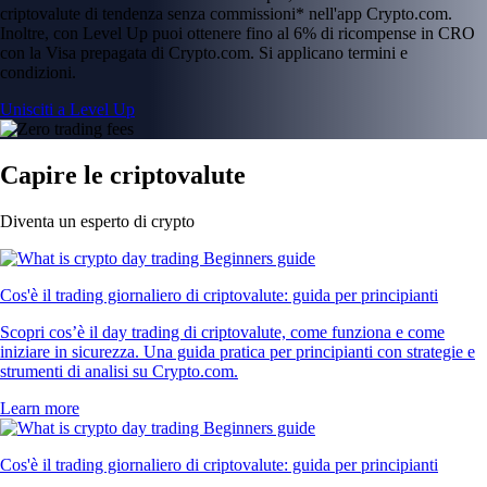
criptovalute di tendenza senza commissioni* nell'app Crypto.com.
Inoltre, con Level Up puoi ottenere fino al 6% di ricompense in CRO
con la Visa prepagata di Crypto.com. Si applicano termini e
condizioni.
Unisciti a Level Up
Capire le criptovalute
Diventa un esperto di crypto
Cos'è il trading giornaliero di criptovalute: guida per principianti
Scopri cos’è il day trading di criptovalute, come funziona e come
iniziare in sicurezza. Una guida pratica per principianti con strategie e
strumenti di analisi su Crypto.com.
Learn more
Cos'è il trading giornaliero di criptovalute: guida per principianti