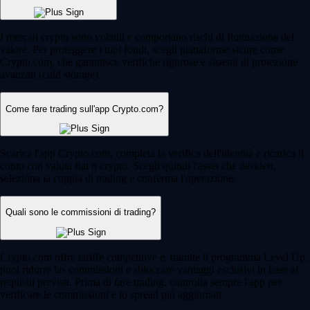
I mercati crypto sono volatili e comportano rischi di fluttuazione del
valore. Per proteggere i tuoi fondi, scegli piattaforme sicure come
Crypto.com, che garantisce verifiche rigorose e sistemi di protezione
avanzati (cold storage).
Come fare trading sull'app Crypto.com?
Scarica l'app Crypto.com, completa la verifica dell'identità e ricarica il
conto con valuta fiat o crypto. Scegli quindi l'asset che desideri,
seleziona la coppia di trading e conferma l'operazione.
Quali sono le commissioni di trading?
Crypto.com offre tariffe competitive e, tramite il programma Level Up,
puoi ridurre las commissioni e sbloccare vantaggi esclusivi in base ai
requisiti previsti. Prima di fare trading, controlla sempre l'app per
verificare le commissioni e lo spread più aggiornati.