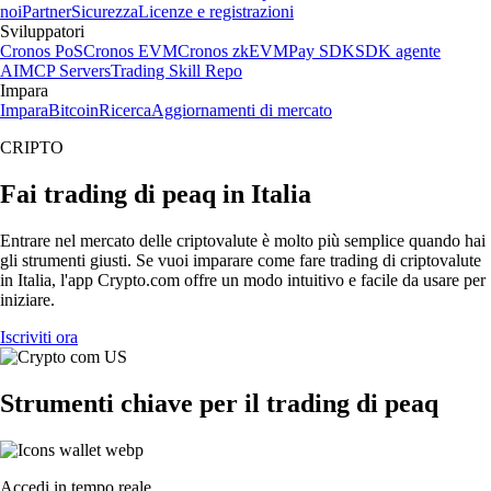
noi
Partner
Sicurezza
Licenze e registrazioni
Sviluppatori
Cronos PoS
Cronos EVM
Cronos zkEVM
Pay SDK
SDK agente
AI
MCP Servers
Trading Skill Repo
Impara
Impara
Bitcoin
Ricerca
Aggiornamenti di mercato
CRIPTO
Fai trading di peaq in Italia
Entrare nel mercato delle criptovalute è molto più semplice quando hai
gli strumenti giusti. Se vuoi imparare come fare trading di criptovalute
in Italia, l'app Crypto.com offre un modo intuitivo e facile da usare per
iniziare.
Iscriviti ora
Strumenti chiave per il trading di peaq
Accedi in tempo reale