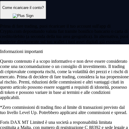
Come ricaricare il conto?
Prima di fare trading, puoi ricaricare il tuo account sull'app di
Crypto.com depositando valuta fiat tramite bonifico bancario o carta di
credito/debito (a seconda della tua area geografica). In alternativa, puoi
trasferire direttamente sul tuo wallet i tuoi asset digitali già esistenti.
Informazioni importanti
Questo contenuto è a scopo informativo e non deve essere considerato
come una raccomandazione o un consiglio di investimento. Il trading
di criptovalute comporta rischi, come la volatilità dei prezzi e i rischi di
mercato. Prima di decidere di fare trading, considera la tua propensione
al rischio. Premi, riduzioni delle commissioni e altri vantaggi citati in
questo articolo possono essere soggetti a requisiti di idoneità, possesso
di token e possono variare in base ai termini e alle condizioni
applicabili.
*Zero commissioni di trading fino al limite di transazioni previsto dal
tuo livello Level Up. Potrebbero applicarsi altre commissioni e spread.
Foris DAX MT Limited è una società a responsabilità limitata
costituita a Malta, con numero di registrazione C 88392 e sede legale a